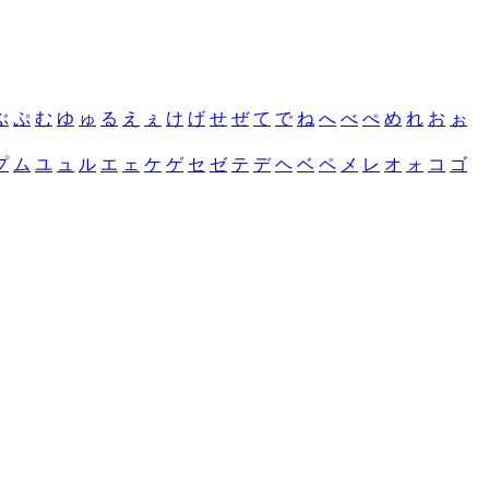
ぶ
ぷ
む
ゆ
ゅ
る
え
ぇ
け
げ
せ
ぜ
て
で
ね
へ
べ
ぺ
め
れ
お
ぉ
プ
ム
ユ
ュ
ル
エ
ェ
ケ
ゲ
セ
ゼ
テ
デ
ヘ
ベ
ペ
メ
レ
オ
ォ
コ
ゴ