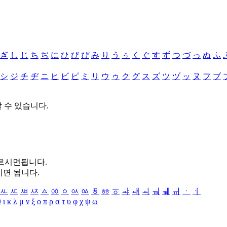
ぎ
し
じ
ち
ぢ
に
ひ
び
ぴ
み
り
う
ぅ
く
ぐ
す
ず
つ
づ
っ
ぬ
ふ
シ
ジ
チ
ヂ
ニ
ヒ
ビ
ピ
ミ
リ
ウ
ゥ
ク
グ
ス
ズ
ツ
ヅ
ッ
ヌ
フ
ブ
할 수 있습니다.
누르시면됩니다.
시면 됩니다.
ㅻ
ㅼ
ㅽ
ㅾ
ㅿ
ㆀ
ㆁ
ㆂ
ㆃ
ㆄ
ㆅ
ㆆ
ㆇ
ㆈ
ㆉ
ㆊ
ㆋ
ㆌ
ㆍ
ㆎ
θ
ι
κ
λ
μ
ν
ξ
ο
π
ρ
σ
τ
υ
φ
χ
ψ
ω