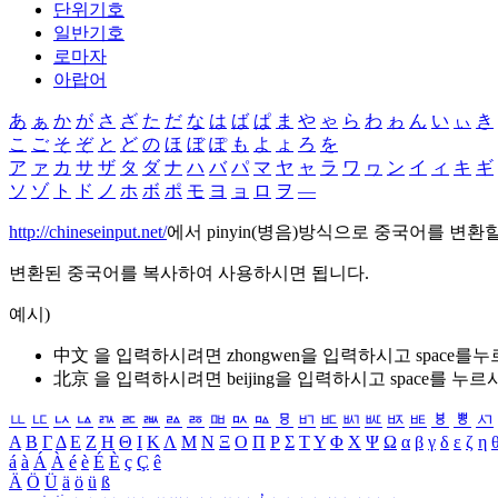
단위기호
일반기호
로마자
아랍어
あ
ぁ
か
が
さ
ざ
た
だ
な
は
ば
ぱ
ま
や
ゃ
ら
わ
ゎ
ん
い
ぃ
き
こ
ご
そ
ぞ
と
ど
の
ほ
ぼ
ぽ
も
よ
ょ
ろ
を
ア
ァ
カ
サ
ザ
タ
ダ
ナ
ハ
バ
パ
マ
ヤ
ャ
ラ
ワ
ヮ
ン
イ
ィ
キ
ギ
ソ
ゾ
ト
ド
ノ
ホ
ボ
ポ
モ
ヨ
ョ
ロ
ヲ
―
http://chineseinput.net/
에서 pinyin(병음)방식으로 중국어를 변환
변환된 중국어를 복사하여 사용하시면 됩니다.
예시)
中文 을 입력하시려면
zhongwen
을 입력하시고 space를
北京 을 입력하시려면
beijing
을 입력하시고 space를 누르
ㅥ
ㅦ
ㅧ
ㅨ
ㅩ
ㅪ
ㅫ
ㅬ
ㅭ
ㅮ
ㅯ
ㅰ
ㅱ
ㅲ
ㅳ
ㅴ
ㅵ
ㅶ
ㅷ
ㅸ
ㅹ
ㅺ
Α
Β
Γ
Δ
Ε
Ζ
Η
Θ
Ι
Κ
Λ
Μ
Ν
Ξ
Ο
Π
Ρ
Σ
Τ
Υ
Φ
Χ
Ψ
Ω
α
β
γ
δ
ε
ζ
η
á
à
Á
À
é
è
É
È
ç
Ç
ê
Ä
Ö
Ü
ä
ö
ü
ß