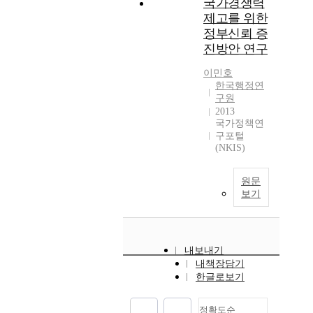
국가경쟁력
제고를 위한
정부신뢰 증
진방안 연구
이민호
한국행정연
구원
2013
국가정책연
구포털
(NKIS)
원문
보기
내보내기
내책장담기
한글로보기
정확도순