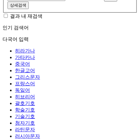
상세검색
결과 내 재검색
인기 검색어
다국어 입력
히라가나
가타카나
중국어
한글고어
그리스문자
프랑스어
독일어
히브리어
괄호기호
학술기호
기술기호
첨자기호
라틴문자
러시아문자