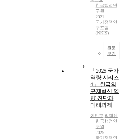
한국행정연
구원
2021
국가정책연
구포털
(NKIS)
원문
보기
8
「2025 국가
역량 시리즈
4」 한국의
규제혁신 역
량 진단과
미래과제
이민호
,
임희선
한국행정연
구원
2025
국가정책연