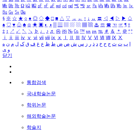
㎒
㎓
㎔
Ω
㏀
㏁
㎊
㎋
㎌
㏖
㏅
㎭
㎮
㎯
㏛
㎩
㎪
㎫
㎬
㏝
㏐
㏓
㏃
㏉
㏜
㏆
§
※
☆
★
○
●
◎
◇
◆
□
■
△
▽
→
←
↑
↓
↔
〓
◁
◀
▷
▶
♤
♠
♡
♥
♧
♣
⊙
◈
▣
◐
◑
▒
▤
▥
▨
▧
▦
▩
♨
☏
☎
☜
☞
¶
†
‡
↕
↗
↙
↖
↘
♭
♩
♪
♬
㉿
㈜
№
㏇
™
㏂
㏘
℡
＃
＆
＊
＠
ª
º
ⅰ
ⅱ
ⅲ
ⅳ
ⅴ
ⅵ
ⅶ
ⅷ
ⅸ
ⅹ
Ⅰ
Ⅱ
Ⅲ
Ⅳ
Ⅴ
Ⅵ
Ⅶ
Ⅷ
Ⅸ
Ⅹ
ا
ب
ت
ث
ج
ح
خ
د
ذ
ر
ز
س
ش
ص
ض
ط
ظ
ع
غ
ف
ق
ک
ل
م
ن
ه
و
ی
닫기
통합검색
국내학술논문
학위논문
해외학술논문
학술지