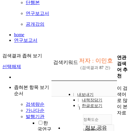
단행본
연구보고서
공개강의
home
연구보고서
검색결과 좁혀 보기
연관
저자 : 이민호
검색키워드
검색
선택해제
(검색결과
87
건)
어 추
천
좁혀본 항목 보기
이 검
순서
색어
내보내기
로 많
내책장담기
검색량순
한글로보기
이 본
1
가나다순
자료
발행기관
정확도순
한
정보 공유
국연구
내림차순