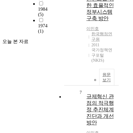
한 효율적인
1984
정부시스템
(5)
구축 방안
1974
이민호
(1)
한국행정연
구원
오늘 본 자료
2011
국가정책연
구포털
(NKIS)
원문
보기
7
규제혁신 관
점의 적극행
정 추진체계
진단과 개선
방안
이민호