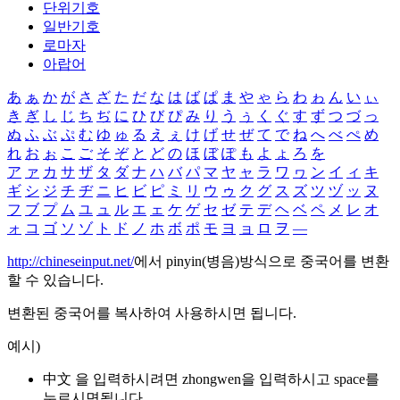
단위기호
일반기호
로마자
아랍어
あ
ぁ
か
が
さ
ざ
た
だ
な
は
ば
ぱ
ま
や
ゃ
ら
わ
ゎ
ん
い
ぃ
き
ぎ
し
じ
ち
ぢ
に
ひ
び
ぴ
み
り
う
ぅ
く
ぐ
す
ず
つ
づ
っ
ぬ
ふ
ぶ
ぷ
む
ゆ
ゅ
る
え
ぇ
け
げ
せ
ぜ
て
で
ね
へ
べ
ぺ
め
れ
お
ぉ
こ
ご
そ
ぞ
と
ど
の
ほ
ぼ
ぽ
も
よ
ょ
ろ
を
ア
ァ
カ
サ
ザ
タ
ダ
ナ
ハ
バ
パ
マ
ヤ
ャ
ラ
ワ
ヮ
ン
イ
ィ
キ
ギ
シ
ジ
チ
ヂ
ニ
ヒ
ビ
ピ
ミ
リ
ウ
ゥ
ク
グ
ス
ズ
ツ
ヅ
ッ
ヌ
フ
ブ
プ
ム
ユ
ュ
ル
エ
ェ
ケ
ゲ
セ
ゼ
テ
デ
ヘ
ベ
ペ
メ
レ
オ
ォ
コ
ゴ
ソ
ゾ
ト
ド
ノ
ホ
ボ
ポ
モ
ヨ
ョ
ロ
ヲ
―
http://chineseinput.net/
에서 pinyin(병음)방식으로 중국어를 변환
할 수 있습니다.
변환된 중국어를 복사하여 사용하시면 됩니다.
예시)
中文 을 입력하시려면
zhongwen
을 입력하시고 space를
누르시면됩니다.