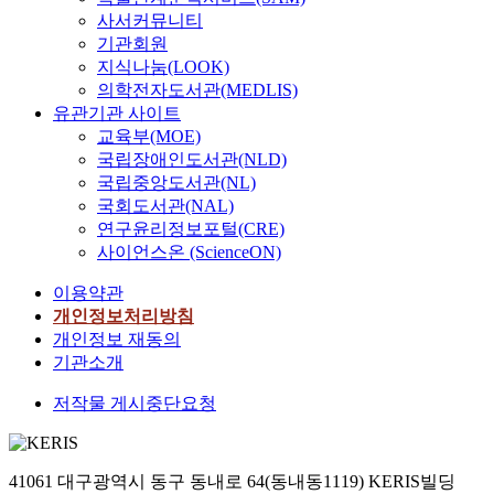
사서커뮤니티
기관회원
지식나눔(LOOK)
의학전자도서관(MEDLIS)
유관기관 사이트
교육부(MOE)
국립장애인도서관(NLD)
국립중앙도서관(NL)
국회도서관(NAL)
연구윤리정보포털(CRE)
사이언스온 (ScienceON)
이용약관
개인정보처리방침
개인정보 재동의
기관소개
저작물 게시중단요청
41061 대구광역시 동구 동내로 64(동내동1119) KERIS빌딩