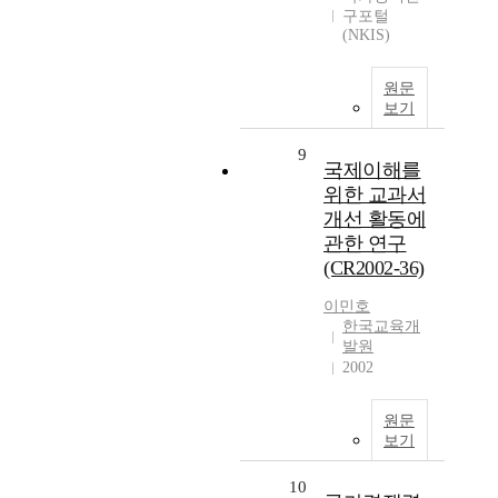
구포털
(NKIS)
원문
보기
9
국제이해를
위한 교과서
개선 활동에
관한 연구
(CR2002-36)
이민호
한국교육개
발원
2002
원문
보기
10