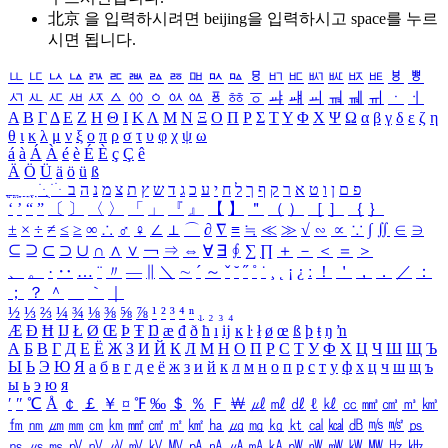
北京 을 입력하시려면
beijing
을 입력하시고 space를 누르
시면 됩니다.
ㅥ
ㅦ
ㅧ
ㅨ
ㅩ
ㅪ
ㅫ
ㅬ
ㅭ
ㅮ
ㅯ
ㅰ
ㅱ
ㅲ
ㅳ
ㅴ
ㅵ
ㅶ
ㅷ
ㅸ
ㅹ
ㅺ
ㅻ
ㅼ
ㅽ
ㅾ
ㅿ
ㆀ
ㆁ
ㆂ
ㆃ
ㆄ
ㆅ
ㆆ
ㆇ
ㆈ
ㆉ
ㆊ
ㆋ
ㆌ
ㆍ
ㆎ
Α
Β
Γ
Δ
Ε
Ζ
Η
Θ
Ι
Κ
Λ
Μ
Ν
Ξ
Ο
Π
Ρ
Σ
Τ
Υ
Φ
Χ
Ψ
Ω
α
β
γ
δ
ε
ζ
η
θ
ι
κ
λ
μ
ν
ξ
ο
π
ρ
σ
τ
υ
φ
χ
ψ
ω
á
à
Á
À
é
è
É
È
ç
Ç
ê
Ä
Ö
Ü
ä
ö
ü
ß
ְ
ֳ
ֲ
ֱ
ָ
ַ
ֵ
ֶ
ִ
ֹ
ּ
ֻ
ׂ
ׁ
ּ
ב
ה
נ
מ
צ
ת
ץ
ש
ד
ג
כ
ע
י
ח
ל
ך
ף
ק
ר
א
ט
ו
ן
ם
פ
‘
’
“
”
〔
〕
〈
〉
「
」
『
』
【
】
＂
（
）
［
］
｛
｝
±
×
÷
≠
≤
≥
∞
∴
♂
♀
∠
⊥
⌒
∂
∇
≡
≒
≪
≫
√
∽
∝
∵
∫
∬
∈
∋
⊆
⊇
⊂
⊃
∪
∩
∧
∨
￢
⇒
⇔
∀
∃
∮
∑
∏
＋
－
＜
＝
＞
、
。
·
‥
…
¨
〃
―
∥
＼
∼
´
～
ˇ
˘
˝
˚
˙
¸
˛
¡
¿
ː
！
＇
，
．
／
：
；
？
＾
＿
｀
｜
½
⅓
⅔
¼
¾
⅛
⅜
⅝
⅞
¹
²
³
⁴
ⁿ
₁
₂
₃
₄
Æ
Ð
Ħ
Ĳ
Ł
Ø
Œ
Þ
Ŧ
Ŋ
æ
đ
ð
ħ
ı
ĳ
ĸ
ŀ
ł
ø
œ
ß
þ
ŧ
ŋ
ŉ
А
Б
В
Г
Д
Е
Ё
Ж
З
И
Й
К
Л
М
Н
О
П
Р
С
Т
У
Ф
Х
Ц
Ч
Ш
Щ
Ъ
Ы
Ь
Э
Ю
Я
а
б
в
г
д
е
ё
ж
з
и
й
к
л
м
н
о
п
р
с
т
у
ф
х
ц
ч
ш
щ
ъ
ы
ь
э
ю
я
′
″
℃
Å
￠
￡
￥
¤
℉
‰
＄
％
Ｆ
￦
㎕
㎖
㎗
ℓ
㎘
㏄
㎣
㎤
㎥
㎦
㎙
㎚
㎛
㎜
㎝
㎞
㎟
㎠
㎡
㎢
㏊
㎍
㎎
㎏
㏏
㎈
㎉
㏈
㎧
㎨
㎰
㎱
㎲
㎳
㎴
㎵
㎶
㎷
㎸
㎹
㎀
㎁
㎂
㎃
㎄
㎺
㎻
㎽
㎾
㎿
㎐
㎑