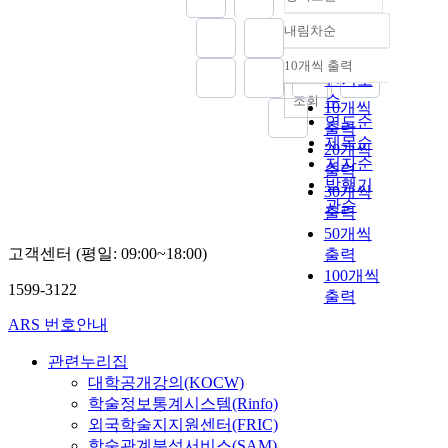
내림차순
정확도
순
10개씩 출력
내림차순
인기도
순
조회
10개씩
연도순
출력
제목순
20개씩
저자순
출력
발행기
30개씩
관순
출력
50개씩
고객센터 (평일: 09:00~18:00)
출력
100개씩
1599-3122
출력
ARS 번호안내
관련누리집
대학공개강의(KOCW)
학술정보통계시스템(Rinfo)
외국학술지지원센터(FRIC)
학술관계분석서비스(SAM)