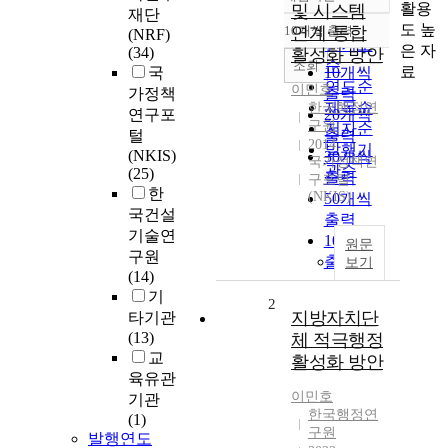
정확도
활용
및 시스템
재단
순
도 높
10개씩 출력
연계·통합
(NRF)
내림차순
인기도
은 자
(34)
활성화 방안
순
조회
료
국
10개씩
연도순
이민호
가정책
출력
제목순
한국행정연
연구포
20개씩
구원
저자순
털
출력
2014
발행기
(NKIS)
30개씩
국가정책연
관순
(25)
출력
구포털
한
(NKIS)
50개씩
국건설
출력
기술연
100개씩
원문
구원
출력
보기
(14)
기
2
지방자치단
타기관
(13)
체 적극행정
교
활성화 방안
육유관
이민호
기관
한국행정연
(1)
구원
발행연도