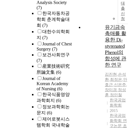
Analysis Society
대
(7)
출
한국자동차공
신
청
학회 춘계학술대
회
(7)
유기금속
대한수의학회
촉매를 활
지
(7)
용한 Di-
Journal of Chest
styrenated
Surgery
(7)
Phenol의
보건사회연구
합성에 관
(7)
한 연구
産業技術硏究
所論文集
(6)
김진현
,
손석
Journal of
환
,
최정은
,
안
Korean Academy
호근
,
신은주
,
of Nursing
(6)
장미경
,
정성
한국식품영양
훈
,
정민철
과학회지
(6)
한국공업
화학회
정보과학회논
2015
문지
(6)
한국공업
제어로봇시스
화학회 연
템학회 국내학술
구논문 초