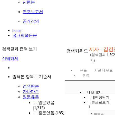
단행본
연구보고서
공개강의
home
국내학술논문
저자 : 김진
검색결과 좁혀 보기
검색키워드
(검색결과
1,502
선택해제
건)
무료
기관 내 무료
유료
좁혀본 항목 보기순서
검색량순
가나다순
내보내기
원문유무
내책장담기
원문있음
한글로보기
1
(1,317)
원문없음
(185)
정확도순