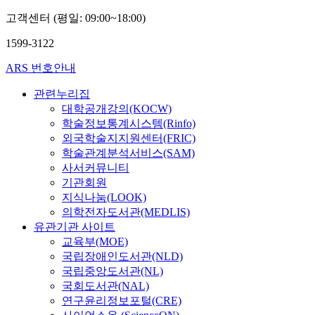
고객센터 (평일: 09:00~18:00)
1599-3122
ARS 번호안내
관련누리집
대학공개강의(KOCW)
학술정보통계시스템(Rinfo)
외국학술지지원센터(FRIC)
학술관계분석서비스(SAM)
사서커뮤니티
기관회원
지식나눔(LOOK)
의학전자도서관(MEDLIS)
유관기관 사이트
교육부(MOE)
국립장애인도서관(NLD)
국립중앙도서관(NL)
국회도서관(NAL)
연구윤리정보포털(CRE)