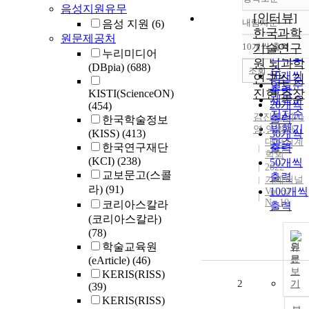
음성지원유무
[인터뷰]
내림차순
음성 지원
(6)
정확도
한국과학
원문제공처
순
10개씩 출력
기술연구
내림차
누리미디어
인기도
원 뇌과학
(DBpia)
(688)
순
조회
10개씩
연구소 김
연도순
출력
진현 소장
KISTI(ScienceON)
제목순
20개씩
(454)
저자순
김진현
,
김아
출력
한국학술정보
발행기
영
,
양회관
(KISS)
(413)
30개씩
대한기계
관순
한국연구재단
출력
학회
(KCI)
(238)
50개씩
2022
교보문고(스콜
출력
기계저널
라)
(91)
100개씩
Vol.62
No.10
코리아스칼라
출력
(코리아스칼라)
(78)
학술교육원
원
문
(eArticle)
(46)
보
KERIS(RISS)
2
기
(39)
KERIS(RISS)