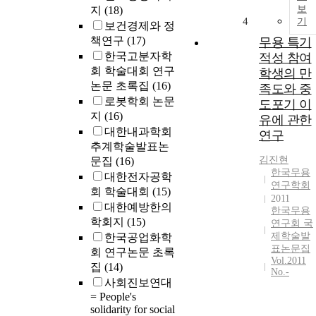
보
지
(18)
4
기
보건경제와 정
책연구
(17)
무용 특기
한국고분자학
적성 참여
회 학술대회 연구
학생의 만
논문 초록집
(16)
족도와 중
로봇학회 논문
도포기 이
지
(16)
유에 관한
대한내과학회
연구
추계학술발표논
김진현
문집
(16)
한국무용
대한전자공학
연구학회
회 학술대회
(15)
2011
대한예방한의
한국무용
학회지
(15)
연구회 국
제학술발
한국공업화학
표논문집
회 연구논문 초록
Vol.2011
집
(14)
No.-
사회진보연대
= People's
solidarity for social