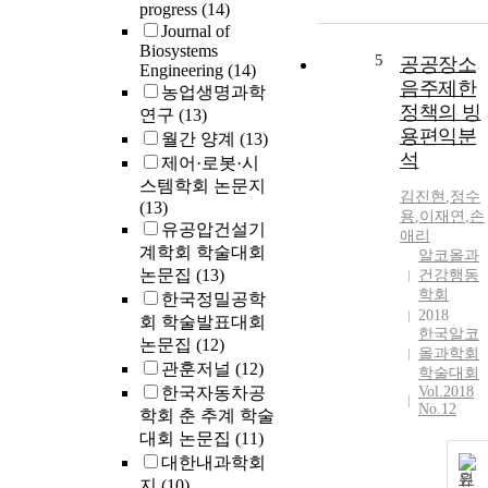
progress
(14)
Journal of
Biosystems
5
공공장소
Engineering
(14)
음주제한
농업생명과학
정책의 빙
연구
(13)
용편익분
월간 양계
(13)
석
제어·로봇·시
스템학회 논문지
김진현
,
정수
(13)
용
,
이재연
,
손
유공압건설기
애리
계학회 학술대회
알코올과
논문집
(13)
건강행동
학회
한국정밀공학
2018
회 학술발표대회
한국알코
논문집
(12)
올과학회
관훈저널
(12)
학술대회
한국자동차공
Vol.2018
No.12
학회 춘 추계 학술
대회 논문집
(11)
대한내과학회
원
지
(10)