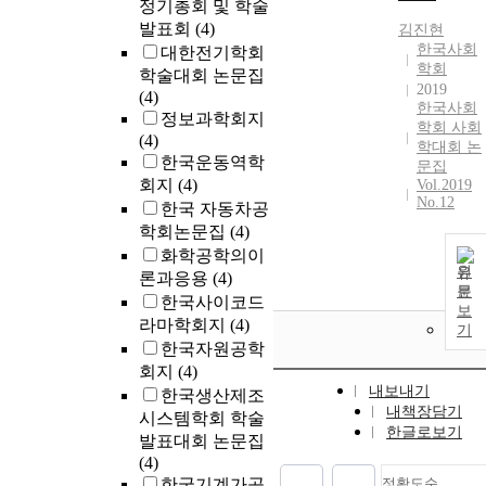
정기총회 및 학술
발표회
(4)
김진현
한국사회
대한전기학회
학회
학술대회 논문집
2019
(4)
한국사회
정보과학회지
학회 사회
(4)
학대회 논
한국운동역학
문집
회지
(4)
Vol.2019
No.12
한국 자동차공
학회논문집
(4)
화학공학의이
원
론과응용
(4)
문
한국사이코드
보
라마학회지
(4)
기
한국자원공학
회지
(4)
내보내기
한국생산제조
내책장담기
시스템학회 학술
한글로보기
발표대회 논문집
(4)
한국기계가공
정확도순