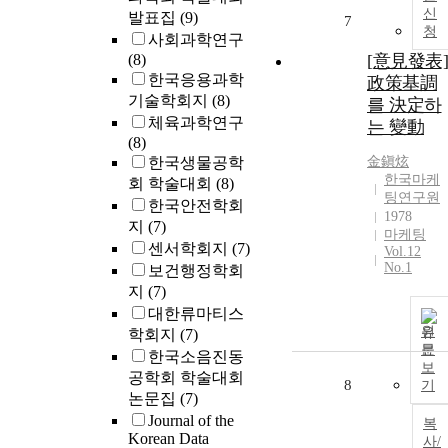
신
발표집
(9)
7
청
사회과학연구
(8)
[意見發表]
한국응용과학
政策基調
기술학회지
(8)
를 決定하
체육과학연구
는 變動
(8)
한국생물공학
金鎭炫
한국마케
회 학술대회
(8)
팅연구원
한국안전학회
1978
지
(7)
마케팅
센서학회지
(7)
Vol.12
No.1
보건행정학회
지
(7)
대한류마티스
원
학회지
(7)
문
한국소음진동
보
공학회 학술대회
8
기
논문집
(7)
Journal of the
복
Korean Data
사/