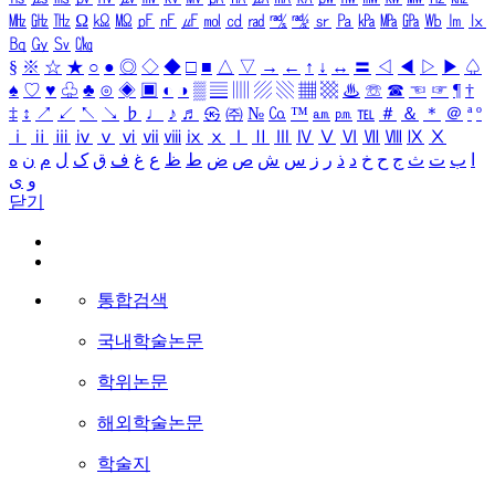
㎒
㎓
㎔
Ω
㏀
㏁
㎊
㎋
㎌
㏖
㏅
㎭
㎮
㎯
㏛
㎩
㎪
㎫
㎬
㏝
㏐
㏓
㏃
㏉
㏜
㏆
§
※
☆
★
○
●
◎
◇
◆
□
■
△
▽
→
←
↑
↓
↔
〓
◁
◀
▷
▶
♤
♠
♡
♥
♧
♣
⊙
◈
▣
◐
◑
▒
▤
▥
▨
▧
▦
▩
♨
☏
☎
☜
☞
¶
†
‡
↕
↗
↙
↖
↘
♭
♩
♪
♬
㉿
㈜
№
㏇
™
㏂
㏘
℡
＃
＆
＊
＠
ª
º
ⅰ
ⅱ
ⅲ
ⅳ
ⅴ
ⅵ
ⅶ
ⅷ
ⅸ
ⅹ
Ⅰ
Ⅱ
Ⅲ
Ⅳ
Ⅴ
Ⅵ
Ⅶ
Ⅷ
Ⅸ
Ⅹ
ا
ب
ت
ث
ج
ح
خ
د
ذ
ر
ز
س
ش
ص
ض
ط
ظ
ع
غ
ف
ق
ک
ل
م
ن
ه
و
ی
닫기
통합검색
국내학술논문
학위논문
해외학술논문
학술지