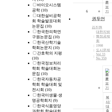
문
바이오시스템
보
공학
(10)
6
기
대한설비공학
권두언
회 학술발표대회
논문집
(10)
김진현
한국한의학연
대한지방
행정공제
구원논문집
(10)
회
한국산학기술
1998
학회논문지
(10)
도시문제
간호학의 지평
Vol.33
(10)
No.359
한국정보처리
학회 학술대회논
문집
(10)
원
한국자동차공
문
보
학회 학술대회 및
기
전시회
(10)
한국미생물·생
복
명공학회지
(9)
사/
한국식품영양
대
과학회 학술대회
출