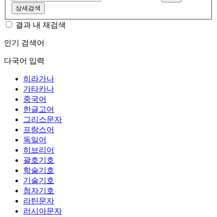
상세검색
결과 내 재검색
인기 검색어
다국어 입력
히라가나
가타카나
중국어
한글고어
그리스문자
프랑스어
독일어
히브리어
괄호기호
학술기호
기술기호
첨자기호
라틴문자
러시아문자