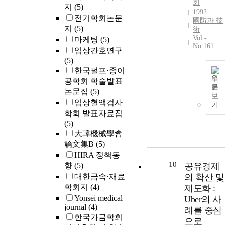
회
지
(5)
1992
전기학회논문
國防과 技
지
(5)
術
Vol.-
마케팅
(5)
No.161
임상간호연구
(5)
한국펄프·종이
원
공학회 학술발표
문
논문집
(5)
보
임상혈액검사
기
학회 발표자료집
(5)
大韓機械學會
論文集B
(5)
HIRA 정책동
10
향
(5)
공유경제
대한금속·재료
의 확산 및
학회지
(4)
제도화 :
Yonsei medical
Uber의 사
journal
(4)
례를 중심
한국가금학회
으로