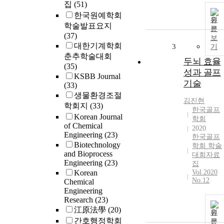
집
(51)
한국원예학회
원
학술발표요지
문
(37)
보
대한기계학회
3
기
춘추학술대회
두뇌 효율
(35)
성과 골프
KSBB Journal
기술
(33)
생물환경조절
김진현
학회지
(33)
한국골프
Korean Journal
학회
of Chemical
2020
Engineering
(23)
한국골프
Biotechnology
학회 학술
and Bioprocess
대회자료
Engineering
(23)
집
Korean
Vol.2020
No.12
Chemical
Engineering
Research
(23)
江原法學
(20)
원
간호행정학회
문