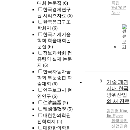
대회 논문집
(6)
록집
Vol.2015
한국경제연구
No.0
원 시리즈자료
(6)
한국응급구조
학회지
(6)
원
한국기계기술
문
학회 학술대회논
보
문집
(6)
기
정보과학회 컴
퓨팅의 실제 논문
지
(6)
한국자동차공
학회 부문종합 학
9
기술 패권
술대회
(6)
시대-한국
연구보고서 현
방위산업
안연구
(6)
의 새 진로
仁濟論叢
(5)
韓國佛敎學
(5)
김진현
,
Kim,
대한한의학원
Jin-Hyeon
한국방위
전학회지
(5)
산업진흥
대한한의학회