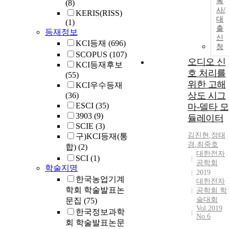
복
(8)
사/
KERIS(RISS)
대
(1)
출
등재정보
신
KCI등재
(696)
청
SCOPUS
(107)
오디오 신
KCI등재후보
호 처리를
(55)
위한 고해
KCI우수등재
상도 시그
(36)
ESCI
(35)
마-델타 모
3903
(9)
듈레이터
SCIE
(3)
김진현
,
정태
구)KCI등재(통
경
,
최중호
합)
(2)
대한전자
SCI
(1)
공학회
학술지명
2019
한국농업기계
대한전자
학회 학술발표논
공학회 학
술대회
문집
(75)
Vol.2019
한국정보과학
No.6
회 학술발표논문