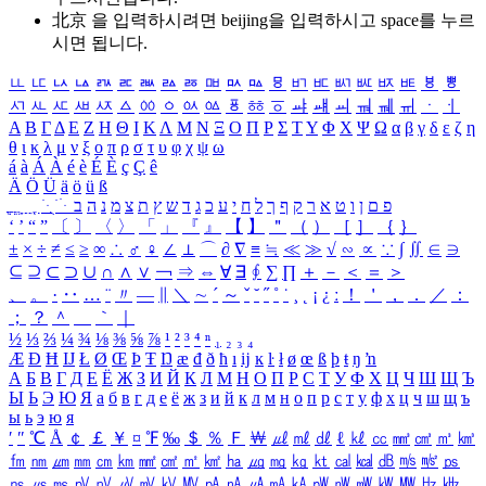
北京 을 입력하시려면
beijing
을 입력하시고 space를 누르
시면 됩니다.
ㅥ
ㅦ
ㅧ
ㅨ
ㅩ
ㅪ
ㅫ
ㅬ
ㅭ
ㅮ
ㅯ
ㅰ
ㅱ
ㅲ
ㅳ
ㅴ
ㅵ
ㅶ
ㅷ
ㅸ
ㅹ
ㅺ
ㅻ
ㅼ
ㅽ
ㅾ
ㅿ
ㆀ
ㆁ
ㆂ
ㆃ
ㆄ
ㆅ
ㆆ
ㆇ
ㆈ
ㆉ
ㆊ
ㆋ
ㆌ
ㆍ
ㆎ
Α
Β
Γ
Δ
Ε
Ζ
Η
Θ
Ι
Κ
Λ
Μ
Ν
Ξ
Ο
Π
Ρ
Σ
Τ
Υ
Φ
Χ
Ψ
Ω
α
β
γ
δ
ε
ζ
η
θ
ι
κ
λ
μ
ν
ξ
ο
π
ρ
σ
τ
υ
φ
χ
ψ
ω
á
à
Á
À
é
è
É
È
ç
Ç
ê
Ä
Ö
Ü
ä
ö
ü
ß
ְ
ֳ
ֲ
ֱ
ָ
ַ
ֵ
ֶ
ִ
ֹ
ּ
ֻ
ׂ
ׁ
ּ
ב
ה
נ
מ
צ
ת
ץ
ש
ד
ג
כ
ע
י
ח
ל
ך
ף
ק
ר
א
ט
ו
ן
ם
פ
‘
’
“
”
〔
〕
〈
〉
「
」
『
』
【
】
＂
（
）
［
］
｛
｝
±
×
÷
≠
≤
≥
∞
∴
♂
♀
∠
⊥
⌒
∂
∇
≡
≒
≪
≫
√
∽
∝
∵
∫
∬
∈
∋
⊆
⊇
⊂
⊃
∪
∩
∧
∨
￢
⇒
⇔
∀
∃
∮
∑
∏
＋
－
＜
＝
＞
、
。
·
‥
…
¨
〃
―
∥
＼
∼
´
～
ˇ
˘
˝
˚
˙
¸
˛
¡
¿
ː
！
＇
，
．
／
：
；
？
＾
＿
｀
｜
½
⅓
⅔
¼
¾
⅛
⅜
⅝
⅞
¹
²
³
⁴
ⁿ
₁
₂
₃
₄
Æ
Ð
Ħ
Ĳ
Ł
Ø
Œ
Þ
Ŧ
Ŋ
æ
đ
ð
ħ
ı
ĳ
ĸ
ŀ
ł
ø
œ
ß
þ
ŧ
ŋ
ŉ
А
Б
В
Г
Д
Е
Ё
Ж
З
И
Й
К
Л
М
Н
О
П
Р
С
Т
У
Ф
Х
Ц
Ч
Ш
Щ
Ъ
Ы
Ь
Э
Ю
Я
а
б
в
г
д
е
ё
ж
з
и
й
к
л
м
н
о
п
р
с
т
у
ф
х
ц
ч
ш
щ
ъ
ы
ь
э
ю
я
′
″
℃
Å
￠
￡
￥
¤
℉
‰
＄
％
Ｆ
￦
㎕
㎖
㎗
ℓ
㎘
㏄
㎣
㎤
㎥
㎦
㎙
㎚
㎛
㎜
㎝
㎞
㎟
㎠
㎡
㎢
㏊
㎍
㎎
㎏
㏏
㎈
㎉
㏈
㎧
㎨
㎰
㎱
㎲
㎳
㎴
㎵
㎶
㎷
㎸
㎹
㎀
㎁
㎂
㎃
㎄
㎺
㎻
㎽
㎾
㎿
㎐
㎑