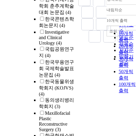
학회 춘추계학술
내림차순
정확도
대회 논문집
(4)
순
한국콘텐츠학
10개씩 출력
내림차
인기도
회논문지
(4)
순
조회
Investigative
10개씩
and Clinical
연도순
출력
Urology
(4)
제목순
20개씩
국립공원연구
저자순
출력
지
(4)
발행기
30개씩
한국무용연구
관순
출력
회 국제학술발표
50개씩
논문집
(4)
출력
한국동물위생
100개씩
학회지 (KOJVS)
출력
(4)
동의생리병리
학회지
(3)
Maxillofacial
Plastic
Reconstructive
Surgery
(3)
한국화재소방