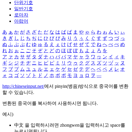
단위기호
일반기호
로마자
아랍어
あ
ぁ
か
が
さ
ざ
た
だ
な
は
ば
ぱ
ま
や
ゃ
ら
わ
ゎ
ん
い
ぃ
き
ぎ
し
じ
ち
ぢ
に
ひ
び
ぴ
み
り
う
ぅ
く
ぐ
す
ず
つ
づ
っ
ぬ
ふ
ぶ
ぷ
む
ゆ
ゅ
る
え
ぇ
け
げ
せ
ぜ
て
で
ね
へ
べ
ぺ
め
れ
お
ぉ
こ
ご
そ
ぞ
と
ど
の
ほ
ぼ
ぽ
も
よ
ょ
ろ
を
ア
ァ
カ
サ
ザ
タ
ダ
ナ
ハ
バ
パ
マ
ヤ
ャ
ラ
ワ
ヮ
ン
イ
ィ
キ
ギ
シ
ジ
チ
ヂ
ニ
ヒ
ビ
ピ
ミ
リ
ウ
ゥ
ク
グ
ス
ズ
ツ
ヅ
ッ
ヌ
フ
ブ
プ
ム
ユ
ュ
ル
エ
ェ
ケ
ゲ
セ
ゼ
テ
デ
ヘ
ベ
ペ
メ
レ
オ
ォ
コ
ゴ
ソ
ゾ
ト
ド
ノ
ホ
ボ
ポ
モ
ヨ
ョ
ロ
ヲ
―
http://chineseinput.net/
에서 pinyin(병음)방식으로 중국어를 변환
할 수 있습니다.
변환된 중국어를 복사하여 사용하시면 됩니다.
예시)
中文 을 입력하시려면
zhongwen
을 입력하시고 space를
누르시면됩니다.