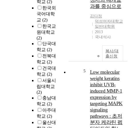
정서의 매개효
회
학교
(2)
원
o
과를 중심으로
관
한국외
기
n
의
국어대학
후
a
김다정
건
사
교
(2)
c
덕성여자대학교
립
회
한국교
일반대학원
c
은
과
원대학교
2013
o
정
학
국내석사
(2)
r
부
융
단국대
d
농
합
학교
(2)
i
복사/대
어
학
n
전북대
출신청
촌
과
g
학교
(2)
종
t
건국대
합
5
김
Low molecular
o
학교
(2)
대
다
weight keratins
서울시
책
정
inhibit UVB-
S
립대학교
사
u
induced MMP-1
(2)
업
b
expression by
충남대
의
본
j
targeting MAPK
학교
(2)
일
연
e
signaling
환
아주대
구
c
pathways : 초저
으
학교
(2)
는
t
로
분자 케라틴 펩
울산대
고
i
1
층