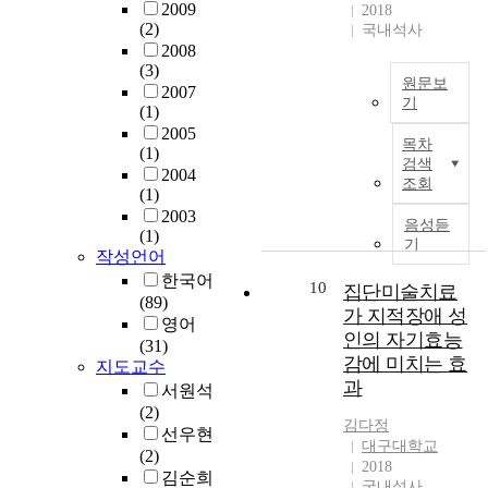
용
터
2009
기
2018
다
m
s
.
되
(2)
보
국내석사
존
.
N
e
장
고
2008
차
의
따
a
s
에
(3)
있
저
접
라
t
w
있
원문보
2007
으
로
근
서
i
i
기
는
(1)
며
유
성
부
o
t
C
T
2005
대
입
분
모
목차
n
h
D
(1)
h
부
되
석
검색
가
a
s
1
2004
e
분
는
은
조회
가
l
i
1
(1)
P
의
배
주
정
U
g
c
2003
a
시
기
음성듣
로
경
n
n
+
(1)
s
설
기
가
평
영
i
a
작성언어
C
t
은
스
면
을
v
l
D
한국어
H
10
이
집단미술치료
를
적
위
e
i
1
(89)
i
용
제
가 지적장애 성
인
해
r
n
0
영어
s
이
어
도
인의 자기효능
나
s
t
3
(31)
t
거
하
로
감에 미치는 효
타
i
e
+
지도교수
o
의
는
망
나
과
t
r
수
서원석
r
없
역
위
는
y
a
지
(2)
y
거
할
에
김다정
부
c
상
선우현
C
나
을
서
대구대학교
모
D
t
세
(2)
o
빈
수
구
2018
의
a
i
포
김순희
m
건
행
국내석사
조