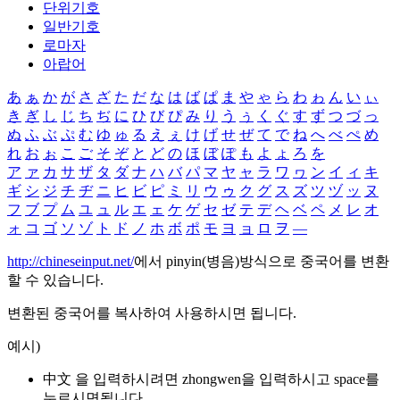
단위기호
일반기호
로마자
아랍어
あ
ぁ
か
が
さ
ざ
た
だ
な
は
ば
ぱ
ま
や
ゃ
ら
わ
ゎ
ん
い
ぃ
き
ぎ
し
じ
ち
ぢ
に
ひ
び
ぴ
み
り
う
ぅ
く
ぐ
す
ず
つ
づ
っ
ぬ
ふ
ぶ
ぷ
む
ゆ
ゅ
る
え
ぇ
け
げ
せ
ぜ
て
で
ね
へ
べ
ぺ
め
れ
お
ぉ
こ
ご
そ
ぞ
と
ど
の
ほ
ぼ
ぽ
も
よ
ょ
ろ
を
ア
ァ
カ
サ
ザ
タ
ダ
ナ
ハ
バ
パ
マ
ヤ
ャ
ラ
ワ
ヮ
ン
イ
ィ
キ
ギ
シ
ジ
チ
ヂ
ニ
ヒ
ビ
ピ
ミ
リ
ウ
ゥ
ク
グ
ス
ズ
ツ
ヅ
ッ
ヌ
フ
ブ
プ
ム
ユ
ュ
ル
エ
ェ
ケ
ゲ
セ
ゼ
テ
デ
ヘ
ベ
ペ
メ
レ
オ
ォ
コ
ゴ
ソ
ゾ
ト
ド
ノ
ホ
ボ
ポ
モ
ヨ
ョ
ロ
ヲ
―
http://chineseinput.net/
에서 pinyin(병음)방식으로 중국어를 변환
할 수 있습니다.
변환된 중국어를 복사하여 사용하시면 됩니다.
예시)
中文 을 입력하시려면
zhongwen
을 입력하시고 space를
누르시면됩니다.