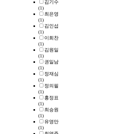
m
e
p
김기수
i
t
서
밸
었
계
i
p
t
(1)
e
a
운
브
다
의
n
e
o
최은영
n
n
영
개
.
가
e
p
p
(1)
c
d
되
폐
특
서
d
t
h
김인섭
y
r
고
시
히
(
i
i
a
(1)
o
e
있
에
,
家
f
d
n
이희찬
n
l
는
몸
응
書
f
e
을
(1)
p
a
읍
체
급
)
e
h
대
김원일
e
t
·
에
상
를
r
a
사
(1)
o
e
면
스
황
기
e
s
하
권일남
p
d
복
크
에
본
n
a
는
(1)
l
a
지
래
서
으
c
l
과
정재심
e
c
회
치
구
로
e
r
정
(1)
w
t
관
가
조
하
s
e
에
정의필
i
i
6
발
지
였
i
a
서
(1)
t
v
개
생
연
다
n
d
발
홍정표
h
i
시
한
이
.
n
y
생
(1)
i
t
설
다
생
u
b
하
최승원
n
i
을
.
존
퇴
r
e
는
(1)
t
e
대
이
율
계
s
e
요
유영만
e
s
상
에
에
가
i
n
독
(1)
l
b
으
본
큰
서
n
u
소
최영준
l
a