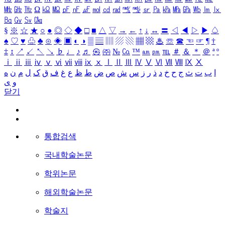
㎒
㎓
㎔
Ω
㏀
㏁
㎊
㎋
㎌
㏖
㏅
㎭
㎮
㎯
㏛
㎩
㎪
㎫
㎬
㏝
㏐
㏓
㏃
㏉
㏜
㏆
§
※
☆
★
○
●
◎
◇
◆
□
■
△
▽
→
←
↑
↓
↔
〓
◁
◀
▷
▶
♤
♠
♡
♥
♧
♣
⊙
◈
▣
◐
◑
▒
▤
▥
▨
▧
▦
▩
♨
☏
☎
☜
☞
¶
†
‡
↕
↗
↙
↖
↘
♭
♩
♪
♬
㉿
㈜
№
㏇
™
㏂
㏘
℡
＃
＆
＊
＠
ª
º
ⅰ
ⅱ
ⅲ
ⅳ
ⅴ
ⅵ
ⅶ
ⅷ
ⅸ
ⅹ
Ⅰ
Ⅱ
Ⅲ
Ⅳ
Ⅴ
Ⅵ
Ⅶ
Ⅷ
Ⅸ
Ⅹ
ا
ب
ت
ث
ج
ح
خ
د
ذ
ر
ز
س
ش
ص
ض
ط
ظ
ع
غ
ف
ق
ک
ل
م
ن
ه
و
ی
닫기
통합검색
국내학술논문
학위논문
해외학술논문
학술지