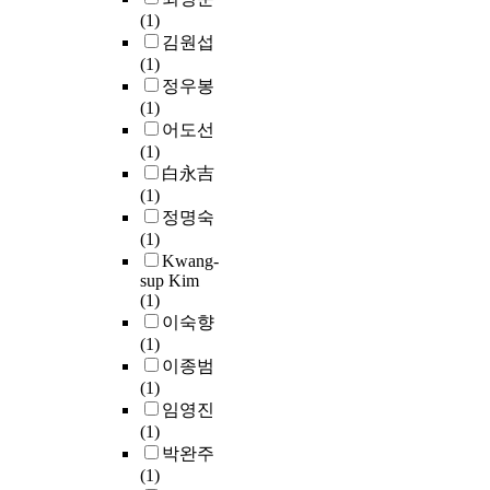
로
연
영
의
g
s
i
(1)
e
s
복
구
향
내
s
e
n
김원섭
c
e
지
에
을
용
a
d
d
(1)
t
d
회
서
미
을
t
a
o
정우봉
u
o
관
는
친
분
i
s
x
(1)
a
n
별
디
다
석
s
a
y
어도선
l
t
현
스
는
하
f
c
l
(1)
d
h
황
크
점
기
a
o
3
白永吉
i
e
조
고
에
에
c
s
-
(1)
s
l
사
착
서
앞
t
m
s
정명숙
a
a
와
방
,
서
i
e
u
(1)
b
w
주
지
이
선
o
t
l
Kwang-
i
.
민
를
러
행
n
i
f
sup Kim
l
T
의
위
한
연
(1)
a
c
a
i
h
식
하
요
구
이숙향
m
m
t
t
i
조
여
소
자
(1)
o
a
e
i
s
사
,
를
들
이종범
n
t
(
e
S
를
밸
포
의
(1)
g
e
I
s
s
통
브
함
논
임영진
r
3
.
t
해
가
한
문
(1)
e
i
S
T
u
실
닫
정
을
박완주
l
a
)
h
d
태
혀
밀
통
(1)
d
l
는
e
y
를
있
한