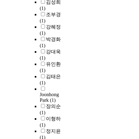
하
김성희
e
b
요
s
f
파
을
분
여
(1)
r
e
독
u
o
악
때
석
부
조부경
l
c
증
b
c
하
배
의
모
(1)
y
a
환
j
u
여
기
필
리
강혜정
i
u
자
e
s
문
가
요
더
(1)
n
s
의
c
e
제
스
성
십
박경화
p
e
혈
t
d
점
가
이
의
(1)
a
i
액
s
o
을
터
대
개
강대욱
t
t
에
o
n
도
보
두
념
(1)
i
h
축
f
t
출
차
되
을
유인환
e
a
적
t
h
한
저
고
이
(1)
n
s
되
h
e
후
를
있
해
김태은
t
t
는
i
c
복
구
다
하
(1)
s
h
데
s
o
지
동
.
고
a
e
,
s
m
회
시
Joonhong
,
c
e
이
t
m
관
키
이
Park
(1)
부
c
f
요
u
i
의
지
에
장의순
모
o
f
독
d
s
지
않
본
(1)
리
r
e
증
y
s
역
는
연
이형하
더
d
c
환
w
i
별
간
구
(1)
십
i
t
자
e
o
특
극
는
정지윤
의
n
s
는
r
n
성
을
서
(1)
근
g
a
감