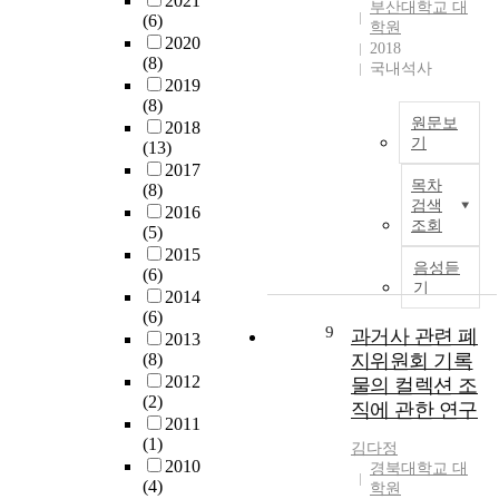
2021
,
e
해
부산대학교 대
적
를
(6)
환
G
r
한
학원
변
통
2020
경
r
v
항
2018
화
(8)
합
이
국내석사
a
a
원
에
2019
한
며
d
r
또
따
(8)
3
,
u
i
는
원문보
른
2018
차
가
a
o
영
기
(13)
이
원
정
t
u
양
2017
용
스
구
을
e
s
분
목차
(8)
도
윙
조
이
S
c
에
검색
2016
감
게
시
끌
c
e
조회
대
(5)
소
이
간
어
h
l
해
2015
로
트
분
가
음성듣
o
l
서
(6)
인
밸
석
기
는
o
u
는
2014
해
브
환
부
l
l
구
(6)
뚜
는
경
9
과거사 관련 폐
모
a
강
2013
렷
디
을
의
(8)
지위원회 기록
C
r
관
한
젤
구
역
2012
h
p
용
물의 컬렉션 조
성
엔
축
(2)
할
u
r
을
직에 관한 연구
격
진
하
2011
은
n
o
유
없
선
였
(1)
중
g
c
김다정
지
이
박
다
2010
요
경북대학교 대
n
e
한
사
의
(4)
.
학원
하
a
s
다