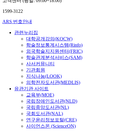
고객센터 (평일: 09:00~18:00)
설
를
구
모
h
h
다
i
a
물
이
성
리
e
e
.
1599-3122
t
b
현
루
하
더
i
t
따
y
o
황
었
였
ARS 번호안내
십
r
i
라
a
l
,
다
다
의
p
c
서
d
i
프
.
.
관련누리집
원
e
p
본
u
t
로
또
우
대학공개강의(KOCW)
리
r
e
연
l
i
그
한
선
학술정보통계시스템(Rinfo)
로
c
p
구
t
o
램
,
,
외국학술지지원센터(FRIC)
서
e
t
에
s
n
현
디
실
품
학술관계분석서비스(SAM)
i
i
서
l
.
황
스
외
행
사서커뮤니티
v
d
나
i
T
,
크
네
의
e
e
기관회원
는
v
h
이
의
트
원
d
s
I
지식나눔(LOOK)
i
e
용
형
워
리
n
,
3
의학전자도서관(MEDLIS)
n
p
자
상
크
,
u
a
S
유관기관 사이트
g
u
현
및
분
원
r
n
가
교육부(MOE)
i
r
황
두
석
칙
s
d
F
n
국립장애인도서관(NLD)
p
에
께
을
의
i
t
l
D
o
국립중앙도서관(NL)
대
설
위
원
n
h
t
l
s
국회도서관(NAL)
해
계
해
리
g
e
3
i
e
연구윤리정보포털(CRE)
조
를
도
,
s
y
L
v
o
사이언스온 (ScienceON)
사
통
로
화
e
h
과
i
f
를
해
링