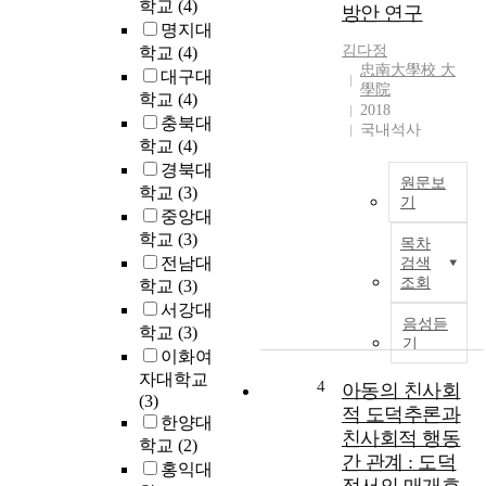
u
학교
(4)
방안 연구
구
r
명지대
조
s
김다정
학교
(4)
·
i
忠南大學校 大
대구대
구
n
學院
학교
(4)
급
2018
g
충북대
서
국내석사
S
학교
(4)
비
e
경북대
스
r
원문보
접
학교
(3)
v
기
근
중앙대
i
우
성
학교
(3)
c
목차
리
분
전남대
e
검색
나
석
조회
S
학교
(3)
라
a
서강대
의
음성듣
t
학교
(3)
읍
경
기
i
이화여
·
희
s
자대학교
면
4
대
아동의 친사회
f
(3)
지
학
적 도덕추론과
a
한양대
역
교
친사회적 행동
c
학교
(2)
복
대
t
간 관계 : 도덕
홍익대
지
학
i