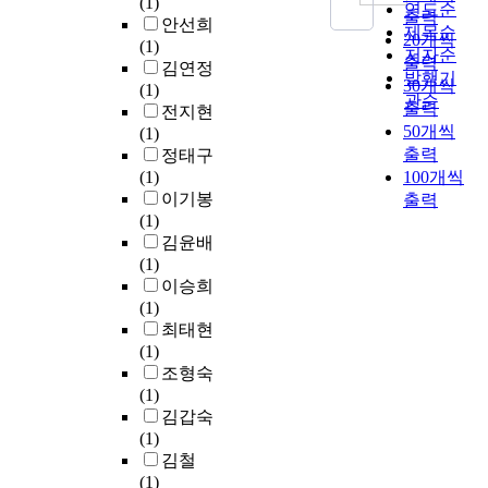
(1)
d
i
연도순
0
어
실
출력
한
b
i
의
안선희
t
s
1
제목순
불
제
20개씩
국
y
v
주
(1)
o
s
7
저자순
완
고
의
출력
P
e
요
김연정
s
i
년
전
발행기
층
전
30개씩
r
r
한
(1)
e
o
지
연
관순
건
통
o
a
출력
조
전지현
e
n
방
소
물
적
f
n
절
50개씩
(1)
t
e
소
시
내
가
e
d
자
출력
정태구
h
s
멸
생
부
치
s
a
로
(1)
100개씩
e
t
위
성
에
가
s
c
알
이기봉
출력
e
a
험
되
서
담
o
c
려
(1)
f
b
단
는
의
겨
r
e
져
김윤배
f
l
계
불
수
있
M
s
있
(1)
e
i
에
순
직
는
y
s
다
이승희
c
s
놓
물
이
가
o
i
.
(1)
t
h
여
로
동
정
n
n
장
최태현
s
e
있
인
지
내
g
t
내
(1)
o
d
는
해
연
부
h
r
미
조형숙
f
f
충
디
,
모
w
a
생
(1)
g
o
남
스
구
리
a
c
물
김갑숙
r
r
지
크
조
더
P
e
과
(1)
o
t
역
가
수
십
a
l
간
김철
u
h
중
고
단
의
r
l
의
(1)
p
e
지