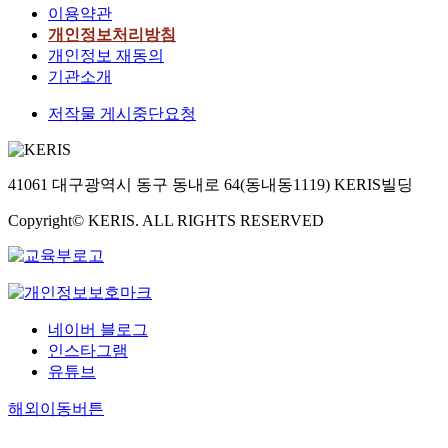
합
r
a
G
n
t
이용약관
진
디
크
의
v
v
M
g
h
개인정보처리방침
행
스
단
원
i
e
-
f
i
개인정보 재동의
하
크
위
리
c
t
C
a
s
기관소개
였
처
에
,
e
h
S
c
s
으
짐
교
비
s
r
F
i
t
저작물 게시중단요청
며
으
통
전
a
e
에
l
u
이
로
속
의
t
s
의
i
d
에
인
도
원
i
h
해
t
y
따
한
데
41061 대구광역시 동구 동내로 64(동내동1119) KERIS빌딩
리
s
o
유
i
i
른
스
이
,
f
l
도
e
s
분
크
Copyright© KERIS. ALL RIGHTS RESERVED
터
생
a
d
되
s
t
석
래
를
활
c
a
는
i
o
결
치
결
의
t
b
골
n
f
과
를
합
원
i
o
수
K
i
,
저
하
리
o
u
전
c
n
첫
감
고
,
n
t
구
네이버 블로그
i
d
번
시
,
솔
.
p
체
인스타그램
t
w
째
켰
각
선
r
유
유튜브
y
a
,
으
건
수
H
i
래
.
y
복
며
물
범
e
c
C
해외이동버튼
T
s
지
,
의
의
a
e
D
w
t
회
상
대
원
r
a
1