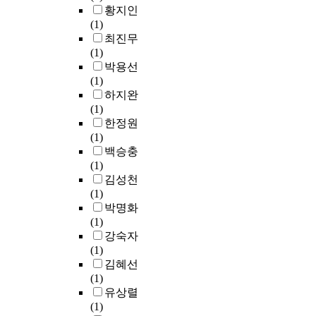
e
o
을
결
울
황지인
간
t
s
소
4
n
고
정
시
(1)
을
o
a
된
5
w
려
하
강
최진무
이
t
n
C
o
h
한
였
남
(1)
루
h
t
D
r
i
사
다
구
박용선
는
e
i
4
l
c
용
.
를
(1)
리
d
-
/
e
h
자
밸
사
하지완
더
e
s
C
s
t
요
브
례
(1)
십
g
k
D
s
h
구
의
지
한정원
의
r
i
8
o
e
중
전
역
(1)
종
e
n
T
f
a
심
체
으
백승충
류
e
a
세
t
c
의
두
로
(1)
로
o
g
포
h
t
시
께
설
김성천
변
f
i
의
e
i
설
는
정
(1)
혁
s
n
비
t
v
로
설
하
박명화
적
u
g
율
o
i
서
치
고
(1)
리
b
,
,
t
t
필
공
,
강숙자
더
j
w
미
a
y
요
간
표
(1)
십
e
h
경
l
e
성
의
준
김혜선
,
c
i
험
s
n
있
제
도
(1)
셀
t
t
및
c
d
는
약
로
유상렬
프
i
e
중
o
e
공
으
망
(1)
리
v
n
심
r
d
간