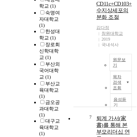
을
CD11c+CD103+
성
l
p
학교
(1)
위
수지상세포의
을
y
t
숙명여
해
보
분화 조절
i
i
자대학교
건
다
n
d
(1)
립
김다정
정
p
e
한성대
되
창원대학교
밀
a
s
학교
(1)
어
2019
하
t
a
장로회
국내석사
왔
게
i
r
신학대학
다
분
e
e
교
(1)
.
석
원문보
n
s
초
부산외
하
기
t
h
기
국어대학
기
s
o
장
복
교
(1)
목차
위
r
의
지
검색
해
부산교
D
t
면
조회
회
,
육대학교
a
c
역
관
도
(1)
-
h
계
음성듣
의
로
금오공
J
a
는
기
운
망
과대학교
e
i
병
영
기
(1)
o
n
원
7
퇴계 가서(家
은
반
대구교
n
s
체
書)를 통해 본
지
의
육대학교
g
o
에
역
부모리더십 연
2
(1)
K
f
대
복