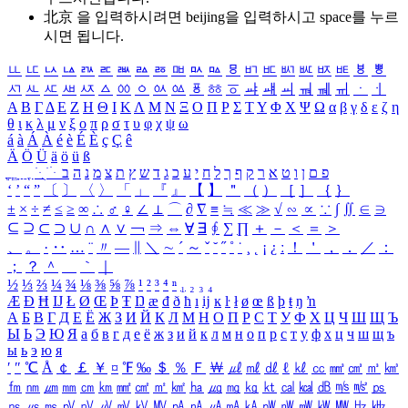
北京 을 입력하시려면
beijing
을 입력하시고 space를 누르
시면 됩니다.
ㅥ
ㅦ
ㅧ
ㅨ
ㅩ
ㅪ
ㅫ
ㅬ
ㅭ
ㅮ
ㅯ
ㅰ
ㅱ
ㅲ
ㅳ
ㅴ
ㅵ
ㅶ
ㅷ
ㅸ
ㅹ
ㅺ
ㅻ
ㅼ
ㅽ
ㅾ
ㅿ
ㆀ
ㆁ
ㆂ
ㆃ
ㆄ
ㆅ
ㆆ
ㆇ
ㆈ
ㆉ
ㆊ
ㆋ
ㆌ
ㆍ
ㆎ
Α
Β
Γ
Δ
Ε
Ζ
Η
Θ
Ι
Κ
Λ
Μ
Ν
Ξ
Ο
Π
Ρ
Σ
Τ
Υ
Φ
Χ
Ψ
Ω
α
β
γ
δ
ε
ζ
η
θ
ι
κ
λ
μ
ν
ξ
ο
π
ρ
σ
τ
υ
φ
χ
ψ
ω
á
à
Á
À
é
è
É
È
ç
Ç
ê
Ä
Ö
Ü
ä
ö
ü
ß
ְ
ֳ
ֲ
ֱ
ָ
ַ
ֵ
ֶ
ִ
ֹ
ּ
ֻ
ׂ
ׁ
ּ
ב
ה
נ
מ
צ
ת
ץ
ש
ד
ג
כ
ע
י
ח
ל
ך
ף
ק
ר
א
ט
ו
ן
ם
פ
‘
’
“
”
〔
〕
〈
〉
「
」
『
』
【
】
＂
（
）
［
］
｛
｝
±
×
÷
≠
≤
≥
∞
∴
♂
♀
∠
⊥
⌒
∂
∇
≡
≒
≪
≫
√
∽
∝
∵
∫
∬
∈
∋
⊆
⊇
⊂
⊃
∪
∩
∧
∨
￢
⇒
⇔
∀
∃
∮
∑
∏
＋
－
＜
＝
＞
、
。
·
‥
…
¨
〃
―
∥
＼
∼
´
～
ˇ
˘
˝
˚
˙
¸
˛
¡
¿
ː
！
＇
，
．
／
：
；
？
＾
＿
｀
｜
½
⅓
⅔
¼
¾
⅛
⅜
⅝
⅞
¹
²
³
⁴
ⁿ
₁
₂
₃
₄
Æ
Ð
Ħ
Ĳ
Ł
Ø
Œ
Þ
Ŧ
Ŋ
æ
đ
ð
ħ
ı
ĳ
ĸ
ŀ
ł
ø
œ
ß
þ
ŧ
ŋ
ŉ
А
Б
В
Г
Д
Е
Ё
Ж
З
И
Й
К
Л
М
Н
О
П
Р
С
Т
У
Ф
Х
Ц
Ч
Ш
Щ
Ъ
Ы
Ь
Э
Ю
Я
а
б
в
г
д
е
ё
ж
з
и
й
к
л
м
н
о
п
р
с
т
у
ф
х
ц
ч
ш
щ
ъ
ы
ь
э
ю
я
′
″
℃
Å
￠
￡
￥
¤
℉
‰
＄
％
Ｆ
￦
㎕
㎖
㎗
ℓ
㎘
㏄
㎣
㎤
㎥
㎦
㎙
㎚
㎛
㎜
㎝
㎞
㎟
㎠
㎡
㎢
㏊
㎍
㎎
㎏
㏏
㎈
㎉
㏈
㎧
㎨
㎰
㎱
㎲
㎳
㎴
㎵
㎶
㎷
㎸
㎹
㎀
㎁
㎂
㎃
㎄
㎺
㎻
㎽
㎾
㎿
㎐
㎑