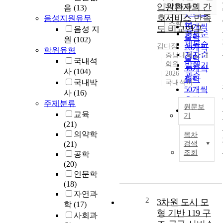
순
입원환자의 간
10개씩 출력
음
(13)
내림차순
인기도
호서비스 만족
음성지원유무
순
조회
10개씩
도 비교연구
음성 지
연도순
출력
원
(102)
제목순
김다정
20개씩
학위유형
저자순
충남대학교 대
출력
국내석
학원
발행기
30개씩
사
(104)
2026
관순
출력
국내박
국내석사
50개씩
사
(16)
출력
주제분류
원문보
100개씩
교육
기
출력
(21)
Ⅸ
의약학
목차
.
(21)
검색
A
조회
공학
B
(20)
S
인문학
T
(18)
R
자연과
A
2
3차원 도시 모
학
(17)
C
형 기반 119 구
사회과
T