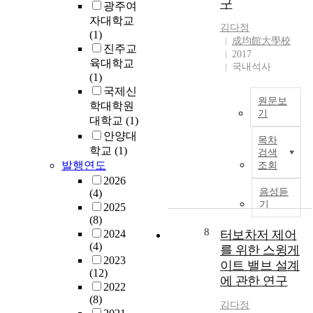
구
차
광주여
i
a
하
지
원
자대학교
m
m
여
김다정
시
네
(1)
i
강
成均館大學校
설
트
진주교
D
n
력
2017
의
워
육대학교
e
o
하
국내석사
중
크
(1)
p
a
고
심
분
국제신
a
c
방
역
석
원문보
r
i
학대학원
어
할
기
과
t
d
적
대학교
(1)
을
건
가
m
s
인
안양대
해
목차
물
정
e
t
반
학교
(1)
검색
왔
내
은
n
h
응
발행연도
조회
으
부
세
t
a
을
2026
나
의
대
o
t
유
음성듣
(4)
현
수
와
f
c
도
기
2025
재
직
세
N
a
할
(8)
복
·
대
u
n
뿐
8
2024
터보차저 제어
지
수
가
r
t
만
(4)
를 위한 스윙게
회
평
잇
s
r
아
2023
이트 밸브 설계
관
이
는
(12)
i
i
니
에 관한 연구
은
동
중
2022
n
g
라
시
경
(8)
요
g
g
무
김다정
대
로
한