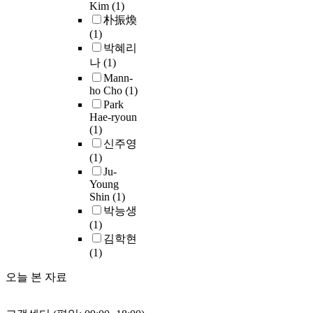
t
w
h
m
Kim
(1)
o
을
몸
합
바
i
e
1
o
朴振煥
n
제
체
하
탕
f
v
/
n
(1)
t
안
의
여
으
y
e
T
g
박혜리
h
하
두
실
로
f
r
h
i
e
나
(1)
고
께
내
가
a
,
2
n
p
Mann-
자
를
·
서
c
m
비
t
a
ho Cho
(1)
하
설
외
의
t
o
율
e
s
Park
였
계
를
나
o
s
을
Hae-ryoun
l
t
다
하
아
용
r
t
포
(1)
l
h
.
였
우
을
s
o
함
신주영
e
i
고
르
분
i
f
하
(1)
c
s
복
,
는
석
n
t
는
Ju-
t
t
지
이
구
하
f
h
Young
손
u
o
회
를
조
였
Shin
(1)
l
e
상
a
r
관
통
접
으
박능생
u
m
된
l
y
별
해
근
며
(1)
e
a
적
d
r
입
밸
성
,
김학현
n
r
응
i
e
지
브
분
이
(1)
c
e
면
s
l
여
의
석
를
i
s
역
a
a
건
경
오늘 본 자료
체
통
n
y
을
b
t
,
량
계
해
g
n
보
i
e
시
화
를
부
t
t
인
l
d