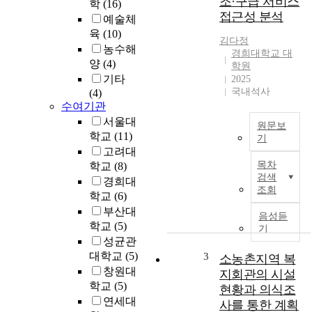
조·구급 서비스
학
(16)
*
접근성 분석
예술체
육
(10)
A
김다정
농수해
C
경희대학교 대
o
양
(4)
학원
m
기타
2025
p
국내석사
(4)
a
수여기관
r
서울대
원문보
a
학교
(11)
기
t
고려대
3
i
목차
학교
(8)
차
v
검색
경희대
원
e
조회
학교
(6)
도
S
부산대
시
t
음성듣
학교
(5)
모
기
u
형
성균관
d
기
대학교
(5)
3
소농촌지역 복
y
반
창원대
o
지회관의 시설
1
학교
(5)
n
현황과 의식조
1
N
연세대
사를 통한 계획
9