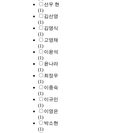
착
의
모
k
u
s
선우 현
a
p
방
되
선
델
)
l
u
(1)
r
u
소
어
택
로
a
l
김선영
t
r
멸
원
에
서
T
r
f
(1)
t
p
위
활
따
퇴
h
m
o
김명식
h
o
험
한
른
계
i
a
t
(1)
e
s
지
개
시
(
s
t
r
고영채
r
e
수
폐
간
退
s
e
a
(1)
a
o
가
가
차
溪
t
r
n
이윤석
p
f
가
어
이
)
u
i
s
(1)
y
p
장
렵
등
를
d
a
f
윤나라
o
a
낮
고
은
선
y
l
e
(1)
n
s
은
디
반
정
a
s
r
최정우
s
t
청
스
영
하
i
.
a
(1)
e
s
양
크
되
였
m
B
s
이종숙
l
e
군
에
지
다
e
i
e
(1)
f
t
(
처
못
.
d
o
에
이규민
-
t
0
짐
하
연
t
a
의
(1)
e
l
.
이
는
구
o
c
해
이영은
f
e
2
발
한
범
e
t
t
(1)
f
m
2
생
계
위
x
i
r
박소현
i
e
)
하
가
는
a
v
y
(1)
c
n
에
여
있
퇴