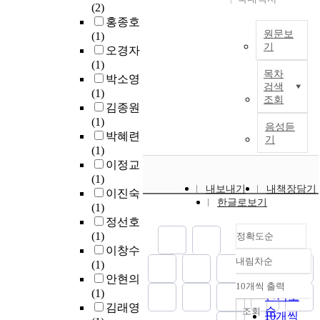
행
e
o
(
(2)
m
물
한
도
동
j
n
D
홍종호
i
로
다
달
을
e
s
e
원문보
(1)
s
방
.
시
부
기
o
.
n
오경자
s
치
기
간
모
n
I
d
(1)
T
i
되
존
을
목차
리
,
t
r
박소영
h
o
고
의
계
검색
더
K
i
i
(1)
i
n
있
밸
조회
산
십
o
s
t
김종원
s
i
는
브
하
이
r
a
i
(1)
s
s
실
음성듣
는
는
라
e
l
c
박혜련
t
a
기
정
디
방
고
a
s
c
(1)
u
N
이
스
식
보
o
e
이정교
d
a
다
크
으
았
(
e
l
(1)
y
t
.
와
로
다
내보내기
내책장담기
S
a
l
이진숙
i
i
몸
이
한글로보기
.
u
s
,
(1)
s
o
따
체
루
이
p
i
D
정선호
d
n
라
사
어
에
e
e
C
(1)
정확도순
e
a
서
이
졌
본
r
r
)
이창수
s
l
본
의
기
연
내림차순
v
t
는
(1)
i
정확도
C
연
간
때
구
i
o
구
안현의
g
o
순
구
극
문
10개씩 출력
에
s
d
내림차순
강
(1)
n
m
인기도
는
이
에
서
e
e
관
김래영
e
m
순
조회
2
없
,
10개씩
는
d
l
용