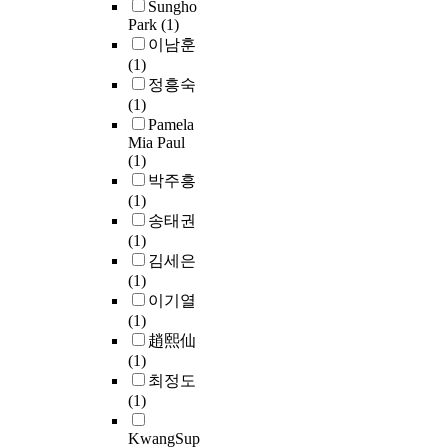
로
과
Sungho
더
e
i
기
e
i
으
인
Park
(1)
시
십
h
n
억
o
s
로
해
이남훈
간
,
e
g
C
f
n
계
고
(1)
대
서
a
,
D
s
a
획
정
정흥숙
별
번
r
a
4
e
m
될
되
(1)
교
트
i
n
와
l
e
수
어
Pamela
통
리
n
d
C
f
d
있
Mia Paul
있
소
더
g
m
D
-
a
(1)
도
으
통
십
l
o
8
e
s
박주흥
록
므
정
을
o
i
T
f
t
(1)
이
로
보
고
s
s
세
f
h
송태권
용
결
,
찰
s
t
포
i
e
(1)
자
정
건
하
a
u
의
c
c
김세은
활
된
물
였
n
r
결
a
o
(1)
용
간
통
다
d
i
핍
c
m
이기열
도
극
합
.
t
z
그
y
m
(1)
중
에
정
리
o
i
리
s
i
趙熙仙
심
따
보
더
n
고
c
s
(1)
의
라
데
십
i
g
증
a
s
최정도
계
플
이
의
d
.
가
l
i
(1)
획
랜
터
이
e
H
된
e
o
방
지
를
론
n
o
T
a
n
KwangSup
안
와
통
을