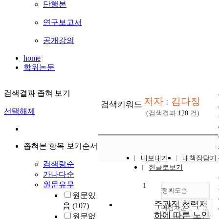
단행본
연구보고서
공개강의
home
학위논문
검색결과 좁혀 보기
저자 : 김다정
검색키워드
선택해제
(검색결과
120
건)
좁혀본 항목 보기순서
내보내기
내책장담기
검색량순
한글로보기
가나다순
원문유무
1
정확도순
원문있
주관적 청력저
음
(107)
내림차순
정확도
하에 따른 노인
원문없