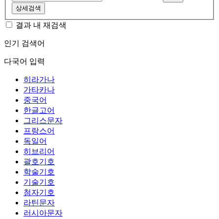
상세검색
결과 내 재검색
인기 검색어
다국어 입력
히라가나
가타카나
중국어
한글고어
그리스문자
프랑스어
독일어
히브리어
괄호기호
학술기호
기술기호
첨자기호
라틴문자
러시아문자