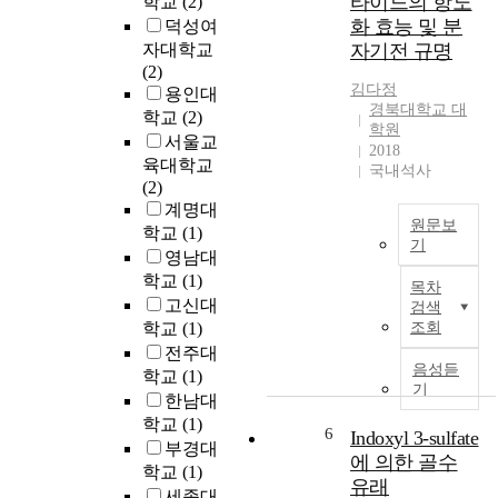
타이드의 항노
학교
(2)
v
9
건
화 효능 및 분
덕성여
e
8
물
자대학교
자기전 규명
H
7
밀
(2)
e
년
집
김다정
용인대
a
부
경북대학교 대
지
학교
(2)
r
터
학원
역
i
서울교
2018
지
에
n
육대학교
국내석사
역
서
g
(2)
주
의
L
계명대
민
1
원문보
o
학교
(1)
의
1
기
s
영남대
복
9
s
B
학교
(1)
지
목차
구
a
i
고신대
증
검색
조
m
o
학교
(1)
조회
진
·
o
a
과
전주대
구
n
c
음성듣
생
학교
(1)
급
g
t
기
활
한남대
서
E
i
기
비
학교
(1)
l
v
6
Indoxyl 3-sulfate
반
스
부경대
d
e
에 의한 골수
조
접
학교
(1)
e
p
유래
성
근
세종대
r
e