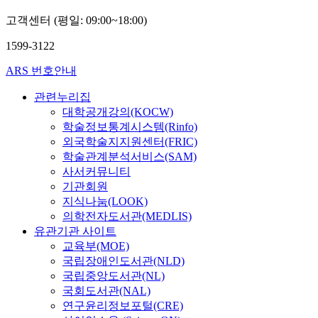
고객센터 (평일: 09:00~18:00)
1599-3122
ARS 번호안내
관련누리집
대학공개강의(KOCW)
학술정보통계시스템(Rinfo)
외국학술지지원센터(FRIC)
학술관계분석서비스(SAM)
사서커뮤니티
기관회원
지식나눔(LOOK)
의학전자도서관(MEDLIS)
유관기관 사이트
교육부(MOE)
국립장애인도서관(NLD)
국립중앙도서관(NL)
국회도서관(NAL)
연구윤리정보포털(CRE)