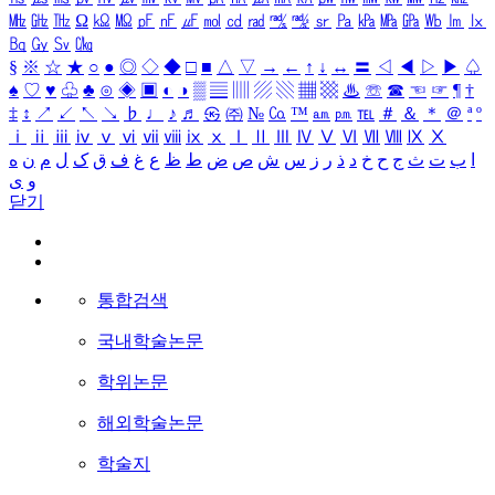
㎒
㎓
㎔
Ω
㏀
㏁
㎊
㎋
㎌
㏖
㏅
㎭
㎮
㎯
㏛
㎩
㎪
㎫
㎬
㏝
㏐
㏓
㏃
㏉
㏜
㏆
§
※
☆
★
○
●
◎
◇
◆
□
■
△
▽
→
←
↑
↓
↔
〓
◁
◀
▷
▶
♤
♠
♡
♥
♧
♣
⊙
◈
▣
◐
◑
▒
▤
▥
▨
▧
▦
▩
♨
☏
☎
☜
☞
¶
†
‡
↕
↗
↙
↖
↘
♭
♩
♪
♬
㉿
㈜
№
㏇
™
㏂
㏘
℡
＃
＆
＊
＠
ª
º
ⅰ
ⅱ
ⅲ
ⅳ
ⅴ
ⅵ
ⅶ
ⅷ
ⅸ
ⅹ
Ⅰ
Ⅱ
Ⅲ
Ⅳ
Ⅴ
Ⅵ
Ⅶ
Ⅷ
Ⅸ
Ⅹ
ا
ب
ت
ث
ج
ح
خ
د
ذ
ر
ز
س
ش
ص
ض
ط
ظ
ع
غ
ف
ق
ک
ل
م
ن
ه
و
ی
닫기
통합검색
국내학술논문
학위논문
해외학술논문
학술지