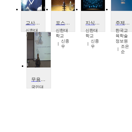
교사 관리형 온라인 학습 시스템인 온더라이브 활용법
포스트코로나 및 미래사회 대비 교육혁신 방안 워크숍
지식정보화 시대, 수업공개 뒤따라야 교육혁신 가능하다
주제 4. 국내·외 원격교육 동향과 디지털 교육혁신 방안
신한대
신한대
신한대
한국교
학교
학교
학교
육학술
신종
신종
신종
정보원
우
우
우
조은
순
무용교수학습방법
국민대
학교
이지
선