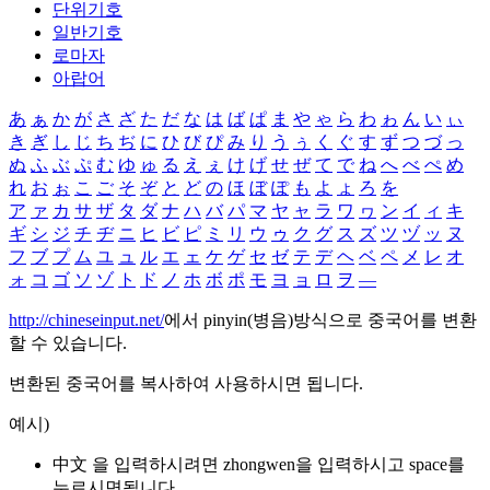
단위기호
일반기호
로마자
아랍어
あ
ぁ
か
が
さ
ざ
た
だ
な
は
ば
ぱ
ま
や
ゃ
ら
わ
ゎ
ん
い
ぃ
き
ぎ
し
じ
ち
ぢ
に
ひ
び
ぴ
み
り
う
ぅ
く
ぐ
す
ず
つ
づ
っ
ぬ
ふ
ぶ
ぷ
む
ゆ
ゅ
る
え
ぇ
け
げ
せ
ぜ
て
で
ね
へ
べ
ぺ
め
れ
お
ぉ
こ
ご
そ
ぞ
と
ど
の
ほ
ぼ
ぽ
も
よ
ょ
ろ
を
ア
ァ
カ
サ
ザ
タ
ダ
ナ
ハ
バ
パ
マ
ヤ
ャ
ラ
ワ
ヮ
ン
イ
ィ
キ
ギ
シ
ジ
チ
ヂ
ニ
ヒ
ビ
ピ
ミ
リ
ウ
ゥ
ク
グ
ス
ズ
ツ
ヅ
ッ
ヌ
フ
ブ
プ
ム
ユ
ュ
ル
エ
ェ
ケ
ゲ
セ
ゼ
テ
デ
ヘ
ベ
ペ
メ
レ
オ
ォ
コ
ゴ
ソ
ゾ
ト
ド
ノ
ホ
ボ
ポ
モ
ヨ
ョ
ロ
ヲ
―
http://chineseinput.net/
에서 pinyin(병음)방식으로 중국어를 변환
할 수 있습니다.
변환된 중국어를 복사하여 사용하시면 됩니다.
예시)
中文 을 입력하시려면
zhongwen
을 입력하시고 space를
누르시면됩니다.