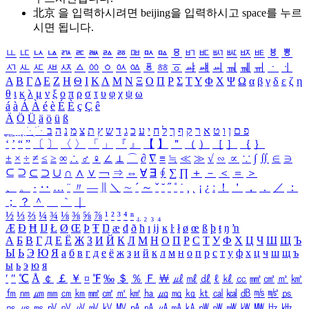
北京 을 입력하시려면
beijing
을 입력하시고 space를 누르
시면 됩니다.
ㅥ
ㅦ
ㅧ
ㅨ
ㅩ
ㅪ
ㅫ
ㅬ
ㅭ
ㅮ
ㅯ
ㅰ
ㅱ
ㅲ
ㅳ
ㅴ
ㅵ
ㅶ
ㅷ
ㅸ
ㅹ
ㅺ
ㅻ
ㅼ
ㅽ
ㅾ
ㅿ
ㆀ
ㆁ
ㆂ
ㆃ
ㆄ
ㆅ
ㆆ
ㆇ
ㆈ
ㆉ
ㆊ
ㆋ
ㆌ
ㆍ
ㆎ
Α
Β
Γ
Δ
Ε
Ζ
Η
Θ
Ι
Κ
Λ
Μ
Ν
Ξ
Ο
Π
Ρ
Σ
Τ
Υ
Φ
Χ
Ψ
Ω
α
β
γ
δ
ε
ζ
η
θ
ι
κ
λ
μ
ν
ξ
ο
π
ρ
σ
τ
υ
φ
χ
ψ
ω
á
à
Á
À
é
è
É
È
ç
Ç
ê
Ä
Ö
Ü
ä
ö
ü
ß
ְ
ֳ
ֲ
ֱ
ָ
ַ
ֵ
ֶ
ִ
ֹ
ּ
ֻ
ׂ
ׁ
ּ
ב
ה
נ
מ
צ
ת
ץ
ש
ד
ג
כ
ע
י
ח
ל
ך
ף
ק
ר
א
ט
ו
ן
ם
פ
‘
’
“
”
〔
〕
〈
〉
「
」
『
』
【
】
＂
（
）
［
］
｛
｝
±
×
÷
≠
≤
≥
∞
∴
♂
♀
∠
⊥
⌒
∂
∇
≡
≒
≪
≫
√
∽
∝
∵
∫
∬
∈
∋
⊆
⊇
⊂
⊃
∪
∩
∧
∨
￢
⇒
⇔
∀
∃
∮
∑
∏
＋
－
＜
＝
＞
、
。
·
‥
…
¨
〃
―
∥
＼
∼
´
～
ˇ
˘
˝
˚
˙
¸
˛
¡
¿
ː
！
＇
，
．
／
：
；
？
＾
＿
｀
｜
½
⅓
⅔
¼
¾
⅛
⅜
⅝
⅞
¹
²
³
⁴
ⁿ
₁
₂
₃
₄
Æ
Ð
Ħ
Ĳ
Ł
Ø
Œ
Þ
Ŧ
Ŋ
æ
đ
ð
ħ
ı
ĳ
ĸ
ŀ
ł
ø
œ
ß
þ
ŧ
ŋ
ŉ
А
Б
В
Г
Д
Е
Ё
Ж
З
И
Й
К
Л
М
Н
О
П
Р
С
Т
У
Ф
Х
Ц
Ч
Ш
Щ
Ъ
Ы
Ь
Э
Ю
Я
а
б
в
г
д
е
ё
ж
з
и
й
к
л
м
н
о
п
р
с
т
у
ф
х
ц
ч
ш
щ
ъ
ы
ь
э
ю
я
′
″
℃
Å
￠
￡
￥
¤
℉
‰
＄
％
Ｆ
￦
㎕
㎖
㎗
ℓ
㎘
㏄
㎣
㎤
㎥
㎦
㎙
㎚
㎛
㎜
㎝
㎞
㎟
㎠
㎡
㎢
㏊
㎍
㎎
㎏
㏏
㎈
㎉
㏈
㎧
㎨
㎰
㎱
㎲
㎳
㎴
㎵
㎶
㎷
㎸
㎹
㎀
㎁
㎂
㎃
㎄
㎺
㎻
㎽
㎾
㎿
㎐
㎑