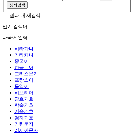
상세검색
결과 내 재검색
인기 검색어
다국어 입력
히라가나
가타카나
중국어
한글고어
그리스문자
프랑스어
독일어
히브리어
괄호기호
학술기호
기술기호
첨자기호
라틴문자
러시아문자