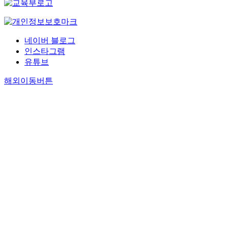
학사적 의의는
여전히 유효하
다. This study
examines the
네이버 블로그
disintegration
인스타그램
of the narrativ
유튜브
self and the
displacement o
해외이동버튼
the poetic
subject in
Arthur
Rimbaud’s 뺷
Illuminations
Through a
narratological
analysis based
on the theories
of Gérard
Genette, Paul
Ricœur, and
Gilles Deleuze
this research