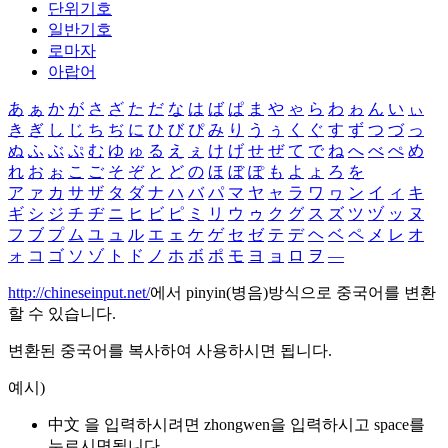
단위기호
일반기호
로마자
아랍어
あ
ぁ
か
が
さ
ざ
た
だ
な
は
ば
ぱ
ま
や
ゃ
ら
わ
ゎ
ん
い
ぃ
き
ぎ
し
じ
ち
ぢ
に
ひ
び
ぴ
み
り
う
ぅ
く
ぐ
す
ず
つ
づ
っ
ぬ
ふ
ぶ
ぷ
む
ゆ
ゅ
る
え
ぇ
け
げ
せ
ぜ
て
で
ね
へ
べ
ぺ
め
れ
お
ぉ
こ
ご
そ
ぞ
と
ど
の
ほ
ぼ
ぽ
も
よ
ょ
ろ
を
ア
ァ
カ
サ
ザ
タ
ダ
ナ
ハ
バ
パ
マ
ヤ
ャ
ラ
ワ
ヮ
ン
イ
ィ
キ
ギ
シ
ジ
チ
ヂ
ニ
ヒ
ビ
ピ
ミ
リ
ウ
ゥ
ク
グ
ス
ズ
ツ
ヅ
ッ
ヌ
フ
ブ
プ
ム
ユ
ュ
ル
エ
ェ
ケ
ゲ
セ
ゼ
テ
デ
ヘ
ベ
ペ
メ
レ
オ
ォ
コ
ゴ
ソ
ゾ
ト
ド
ノ
ホ
ボ
ポ
モ
ヨ
ョ
ロ
ヲ
―
http://chineseinput.net/
에서 pinyin(병음)방식으로 중국어를 변환
할 수 있습니다.
변환된 중국어를 복사하여 사용하시면 됩니다.
예시)
中文 을 입력하시려면
zhongwen
을 입력하시고 space를
누르시면됩니다.