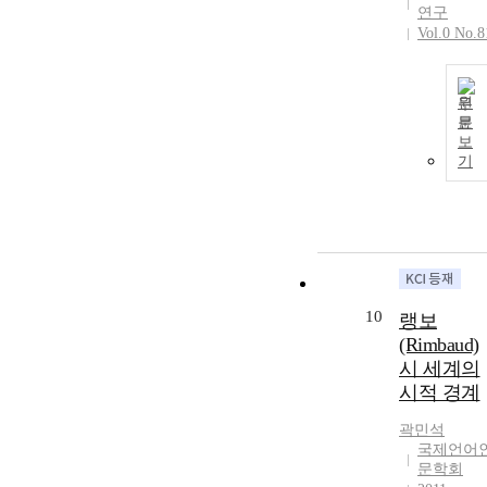
는 타자다(Je es
연구
un autre)”라는
Vol.0 No.8
명제는 뺷일뤼
미나시옹뺸에
서 구체적인 
원
스트적실천으
문
로 구현된다. 
보
연구는 주네트
기
의 서사 이론,
리쾨르의 서사
적 정체성 개념
들뢰즈와 가타
리의 탈영토화
개념을 이론적
틀로 삼아, 뺷
10
랭보
뤼미나시옹뺸
(Rimbaud)
의 산문시들을
시 세계의
분석한다. 분
시적 경계
결과, 랭보는 (1
공간적 이동을
곽민석
통한 주체의 
국제언어
영토화, (2) 시
문학회
적 파편화를 