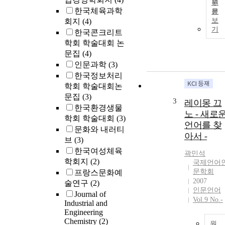
원
한국체육과학
문
보
회지
(4)
기
한국콘크리트
학회 학술대회 논
문집
(4)
인문과학
(3)
한국정보처리
학회 학술대회논
문집
(3)
3
레이몽 끄
한국환경생물
노 - 새로
학회 학술대회
(3)
언어를 찾
문화와 내러티
아서 -
브
(3)
한국여성체육
곽민석
학회지
(2)
국제언어
문학회
프랑스문화예
2007
술연구
(2)
인문언어
Journal of
Vol.9 No.-
Industrial and
Engineering
Chemistry
(2)
원