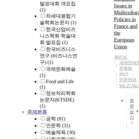
발표대회 개요집
Issues in
(1)
Multicultur
차세대융합기
Policies in
술학회논문지
(1)
France and
한국산업비즈
the
니스학회 학술대
European
회 발표집
(1)
Union
한국비즈니스
연구 (비즈니스연
곽민석
구)
(1)
국제언어
문학회
국제문화예술
2023
(1)
인문언어
Food and Life
Vol.25 No.
(1)
정보처리학회
논문지(KTSDE)
원
(1)
문
주제분류
보
기
공학
(91)
2
인문학
(31)
예술체육
(30)