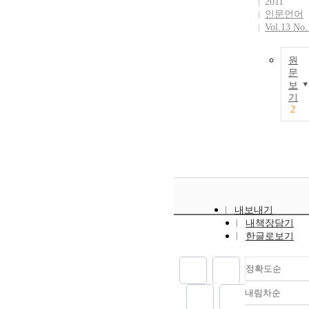
2011
한 서사의 불
인문언어
능성, (3) 자아
Vol.13 No.
복수성을 통한
목소리의 해체
원
라는 세 가지 
문
략을 통해 전
보
적 서사구조와
기
서정적 주체성
2
을 해체함을 
인했다. 「대
수 이후」, 「
시들」, 「 다
리」 등의 텍
트는 비연속적
이고 비논리적
내보내기
인 공간들을 
내책장담기
시하며, 주체
한글로보기
정주할 수 없
탈영토화된 공
정확도순
간을 구축한다
「방랑자들」,
내림차순
정확도
「아름다운존