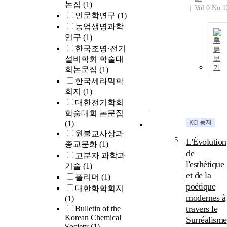
논집
(1)
Vol.0 No.1
인문학연구
(1)
농업생명과학
연구
(1)
원
한국조명·전기
문
설비학회 학술대
보
기
회논문집
(1)
한국세라믹학
회지
(1)
대한전기학회
학술대회 논문집
(1)
원불교사상과
5
L'Évolution
종교문화
(1)
de
고분자 과학과
l'esthétique
기술
(1)
et de la
폴리머
(1)
poétique
대한화학회지
modernes à
(1)
travers le
Bulletin of the
Korean Chemical
Surréalisme
Society
(1)