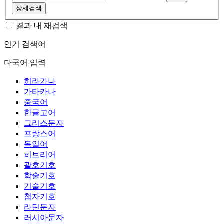
상세검색
결과 내 재검색
인기 검색어
다국어 입력
히라가나
가타카나
중국어
한글고어
그리스문자
프랑스어
독일어
히브리어
괄호기호
학술기호
기술기호
첨자기호
라틴문자
러시아문자