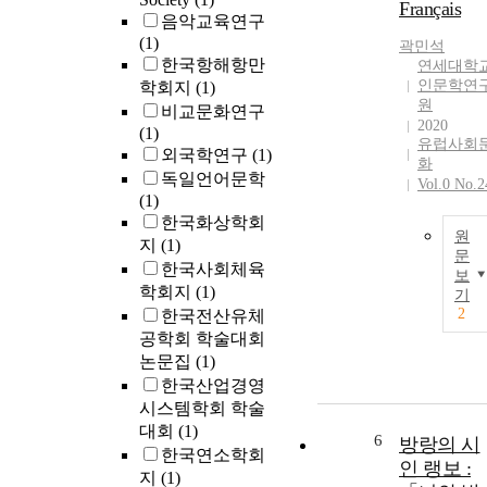
Français
음악교육연구
(1)
곽민석
한국항해항만
연세대학
인문학연
학회지
(1)
원
비교문화연구
2020
(1)
유럽사회
외국학연구
(1)
화
독일언어문학
Vol.0 No.2
(1)
한국화상학회
원
지
(1)
문
한국사회체육
보
학회지
(1)
기
2
한국전산유체
공학회 학술대회
논문집
(1)
한국산업경영
시스템학회 학술
대회
(1)
6
방랑의 시
한국연소학회
인 랭보 :
지
(1)