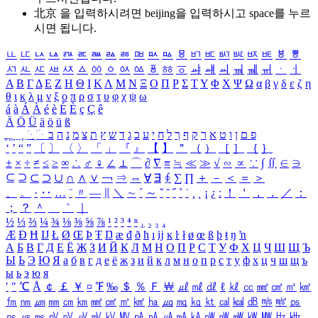
北京 을 입력하시려면
beijing
을 입력하시고 space를 누르
시면 됩니다.
ㅥ
ㅦ
ㅧ
ㅨ
ㅩ
ㅪ
ㅫ
ㅬ
ㅭ
ㅮ
ㅯ
ㅰ
ㅱ
ㅲ
ㅳ
ㅴ
ㅵ
ㅶ
ㅷ
ㅸ
ㅹ
ㅺ
ㅻ
ㅼ
ㅽ
ㅾ
ㅿ
ㆀ
ㆁ
ㆂ
ㆃ
ㆄ
ㆅ
ㆆ
ㆇ
ㆈ
ㆉ
ㆊ
ㆋ
ㆌ
ㆍ
ㆎ
Α
Β
Γ
Δ
Ε
Ζ
Η
Θ
Ι
Κ
Λ
Μ
Ν
Ξ
Ο
Π
Ρ
Σ
Τ
Υ
Φ
Χ
Ψ
Ω
α
β
γ
δ
ε
ζ
η
θ
ι
κ
λ
μ
ν
ξ
ο
π
ρ
σ
τ
υ
φ
χ
ψ
ω
á
à
Á
À
é
è
É
È
ç
Ç
ê
Ä
Ö
Ü
ä
ö
ü
ß
ְ
ֳ
ֲ
ֱ
ָ
ַ
ֵ
ֶ
ִ
ֹ
ּ
ֻ
ׂ
ׁ
ּ
ב
ה
נ
מ
צ
ת
ץ
ש
ד
ג
כ
ע
י
ח
ל
ך
ף
ק
ר
א
ט
ו
ן
ם
פ
‘
’
“
”
〔
〕
〈
〉
「
」
『
』
【
】
＂
（
）
［
］
｛
｝
±
×
÷
≠
≤
≥
∞
∴
♂
♀
∠
⊥
⌒
∂
∇
≡
≒
≪
≫
√
∽
∝
∵
∫
∬
∈
∋
⊆
⊇
⊂
⊃
∪
∩
∧
∨
￢
⇒
⇔
∀
∃
∮
∑
∏
＋
－
＜
＝
＞
、
。
·
‥
…
¨
〃
―
∥
＼
∼
´
～
ˇ
˘
˝
˚
˙
¸
˛
¡
¿
ː
！
＇
，
．
／
：
；
？
＾
＿
｀
｜
½
⅓
⅔
¼
¾
⅛
⅜
⅝
⅞
¹
²
³
⁴
ⁿ
₁
₂
₃
₄
Æ
Ð
Ħ
Ĳ
Ł
Ø
Œ
Þ
Ŧ
Ŋ
æ
đ
ð
ħ
ı
ĳ
ĸ
ŀ
ł
ø
œ
ß
þ
ŧ
ŋ
ŉ
А
Б
В
Г
Д
Е
Ё
Ж
З
И
Й
К
Л
М
Н
О
П
Р
С
Т
У
Ф
Х
Ц
Ч
Ш
Щ
Ъ
Ы
Ь
Э
Ю
Я
а
б
в
г
д
е
ё
ж
з
и
й
к
л
м
н
о
п
р
с
т
у
ф
х
ц
ч
ш
щ
ъ
ы
ь
э
ю
я
′
″
℃
Å
￠
￡
￥
¤
℉
‰
＄
％
Ｆ
￦
㎕
㎖
㎗
ℓ
㎘
㏄
㎣
㎤
㎥
㎦
㎙
㎚
㎛
㎜
㎝
㎞
㎟
㎠
㎡
㎢
㏊
㎍
㎎
㎏
㏏
㎈
㎉
㏈
㎧
㎨
㎰
㎱
㎲
㎳
㎴
㎵
㎶
㎷
㎸
㎹
㎀
㎁
㎂
㎃
㎄
㎺
㎻
㎽
㎾
㎿
㎐
㎑