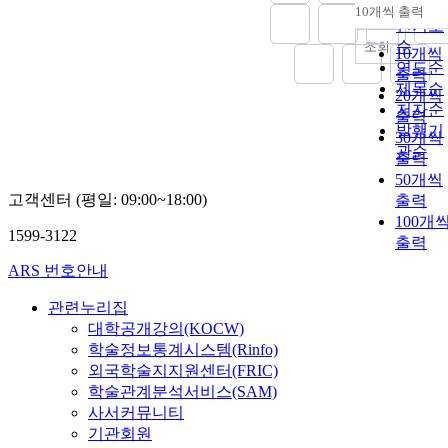
순
재」, 「새벽」
10개씩 출력
내림차
인기도
「청춘」 등은
순
조회
시간의 선형성
10개씩
연도순
과 인과성을 
출력
제목순
괴하고, 순간
20개씩
저자순
을 파편적으로
출력
제시함으로써
발행기
30개씩
서사적 종합을
관순
출력
불가능하게 만
50개씩
든다. 「삶」,
고객센터 (평일: 09:00~18:00)
출력
「H 」, 「천
100개
재」 등은 단
1599-3122
출력
하고 일관된 
ARS 번호안내
아의 환상을 
로하며, 주체
관련누리집
복수적이고 유
대학공개강의(KOCW)
동적인 과정으
학술정보통계시스템(Rinfo)
로 제시한다. 
외국학술지지원센터(FRIC)
러한 반서사적
전략은 랭보가
학술관계분석서비스(SAM)
단순히 전통적
사서커뮤니티
시 형식을 거
기관회원