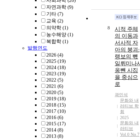
사회과학
(20)
자연과학
(9)
기타
(7)
교육
(2)
의약학
(1)
8
시적 주체
농수해양
(1)
의 이동과
복합학
(1)
서사적 자
발행연도
아의 붕괴:
2026
(4)
랭보의 뺷
2025
(19)
일뤼미나
2024
(18)
옹뺸 시집
2023
(19)
을 중심으
2022
(5)
로
2021
(6)
2020
(5)
곽민석
2019
(18)
문화와 내
2018
(15)
러티브 학
2017
(10)
회
2016
(6)
2025
문화와 내
2015
(17)
러티브
2014
(8)
Vol.0 No.7
2013
(8)