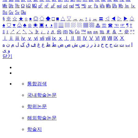
㎒
㎓
㎔
Ω
㏀
㏁
㎊
㎋
㎌
㏖
㏅
㎭
㎮
㎯
㏛
㎩
㎪
㎫
㎬
㏝
㏐
㏓
㏃
㏉
㏜
㏆
§
※
☆
★
○
●
◎
◇
◆
□
■
△
▽
→
←
↑
↓
↔
〓
◁
◀
▷
▶
♤
♠
♡
♥
♧
♣
⊙
◈
▣
◐
◑
▒
▤
▥
▨
▧
▦
▩
♨
☏
☎
☜
☞
¶
†
‡
↕
↗
↙
↖
↘
♭
♩
♪
♬
㉿
㈜
№
㏇
™
㏂
㏘
℡
＃
＆
＊
＠
ª
º
ⅰ
ⅱ
ⅲ
ⅳ
ⅴ
ⅵ
ⅶ
ⅷ
ⅸ
ⅹ
Ⅰ
Ⅱ
Ⅲ
Ⅳ
Ⅴ
Ⅵ
Ⅶ
Ⅷ
Ⅸ
Ⅹ
ا
ب
ت
ث
ج
ح
خ
د
ذ
ر
ز
س
ش
ص
ض
ط
ظ
ع
غ
ف
ق
ک
ل
م
ن
ه
و
ی
닫기
통합검색
국내학술논문
학위논문
해외학술논문
학술지