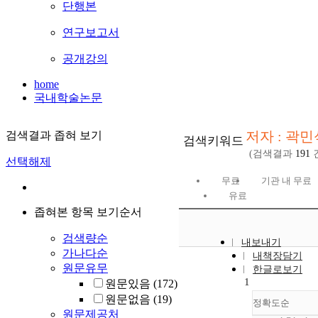
단행본
연구보고서
공개강의
home
국내학술논문
저자 : 곽민
검색결과 좁혀 보기
검색키워드
(검색결과
191
선택해제
무료
기관 내 무료
유료
좁혀본 항목 보기순서
검색량순
내보내기
가나다순
내책장담기
원문유무
한글로보기
1
원문있음
(172)
원문없음
(19)
정확도순
원문제공처