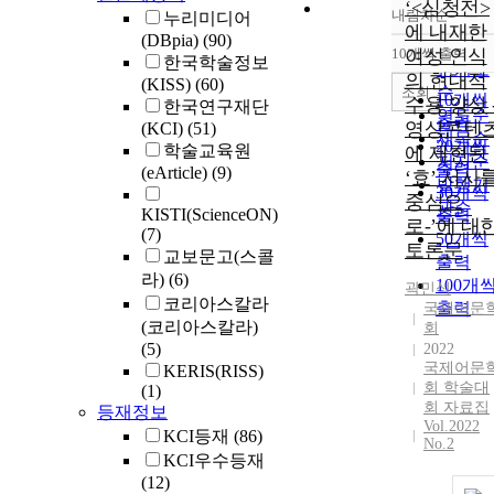
‘<심청전>
내림차순
누리미디어
정확도
에 내재한
(DBpia)
(90)
순
10개씩 출력
여성 인식
내림차
한국학술정보
인기도
의 현대적
(KISS)
(60)
순
조회
10개씩
수용 양상 
한국연구재단
연도순
출력
영상콘텐
(KCI)
(51)
제목순
20개씩
학술교육원
에 재현된
저자순
출력
(eArticle)
(9)
‘효’ 서사
발행기
30개씩
중심으
관순
KISTI(ScienceON)
출력
로-’에 대
(7)
50개씩
토론문
교보문고(스콜
출력
라)
(6)
100개
곽민석
코리아스칼라
출력
국제어문
(코리아스칼라)
회
(5)
2022
국제어문
KERIS(RISS)
회 학술대
(1)
회 자료집
등재정보
Vol.2022
KCI등재
(86)
No.2
KCI우수등재
(12)