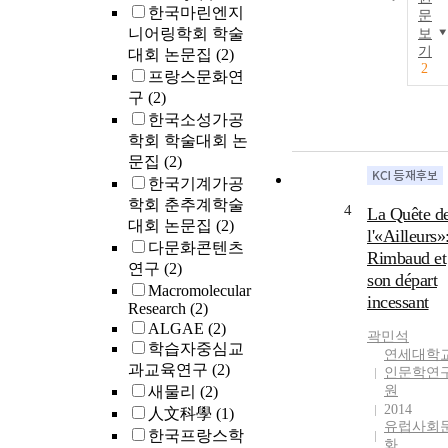
한국마린엔지
문
니어링학회 학술
보
기
대회 논문집
(2)
2
프랑스문화연
구
(2)
한국소성가공
학회 학술대회 논
문집
(2)
한국기계가공
학회 춘추계학술
4
La Quête d
대회 논문집
(2)
l'«Ailleurs»
다문화콘텐츠
Rimbaud et
연구
(2)
son départ
Macromolecular
incessant
Research
(2)
ALGAE
(2)
곽민석
학습자중심교
연세대학
과교육연구
(2)
인문학연
새물리
(2)
원
2014
人文科學
(1)
유럽사회
한국프랑스학
화