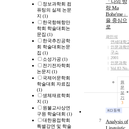
「나의 방
정보과학회 컴
랑 Ma
퓨팅의 실제 논문
Bohe'me」
지
(1)
을 중심으
한국항해항만
로
학회 학술대회논
문집
(1)
곽민석
한국추진공학
연세대학
회 학술대회논문
인문과학
구소
집
(1)
2001
소성가공
(1)
인문과학
전기전자학회
Vol.83 No.
논문지
(1)
국제어문학회
원
학술대회 자료집
문
(1)
보
생체재료학회
기
지
(1)
3
원불교사상연
구원 학술대회
(1)
대한용접학회
7
Analysis of
특별강연 및 학술
Linguistic