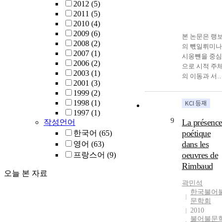
2012
(5)
2011
(5)
2010
(4)
2009
(6)
본 논문은 랭
2008
(2)
의 뺷일뤼미나
2007
(1)
시옹뺸을 중심
2006
(2)
으로 시적 주
2003
(1)
의 이동과 서
2001
(3)
적 자아의 붕
1999
(2)
양상을 고찰한
1998
(1)
다. 19세기 프
1997
(1)
스 시는 낭만
9
La présenc
작성언어
의적 자아표현
poétique
한국어
(65)
에서 출발하여
dans les
영어
(63)
점차 주체의 
oeuvres de
프랑스어
(9)
인격화를 향해
Rimbaud
나아갔으며, 
오늘 본 자료
보는 이러한 
곽민석
향을 극단까지
한국불어
밀어붙인 시인
문학회
이다. 그가 187
2010
년 선언한 “나
불어불문