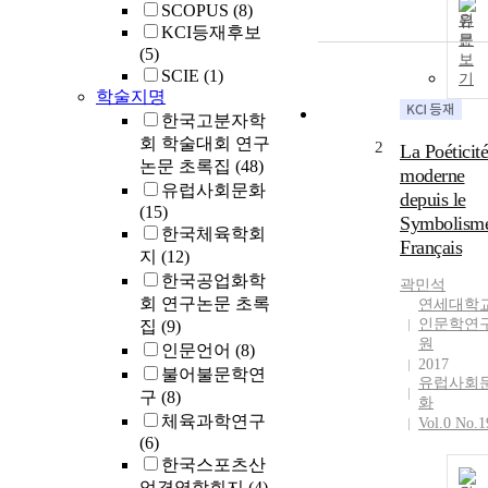
SCOPUS
(8)
원
KCI등재후보
문
(5)
보
SCIE
(1)
기
학술지명
한국고분자학
회 학술대회 연구
2
La Poéticité
논문 초록집
(48)
moderne
유럽사회문화
depuis le
(15)
Symbolism
한국체육학회
Français
지
(12)
한국공업화학
곽민석
회 연구논문 초록
연세대학
인문학연
집
(9)
원
인문언어
(8)
2017
불어불문학연
유럽사회
구
(8)
화
체육과학연구
Vol.0 No.1
(6)
한국스포츠산
업경영학회지
(4)