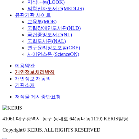
하는 것을 넘어
지식나눔(LOOK)
근대적 주체성
의학전자도서관(MEDLIS)
과 재현의 가
유관기관 사이트
성자체를 문제
교육부(MOE)
시한다는 것을
국립장애인도서관(NLD)
보여준다. 뺷
국립중앙도서관(NL)
뤼미나시옹뺸
국회도서관(NAL)
은 20세기 초
연구윤리정보포털(CRE)
실주의, 누보 
사이언스온 (ScienceON)
망, 모더니즘 
의 주체 해체
이용약관
서사 실험을 
개인정보처리방침
고하며, 현대
개인정보 재동의
학사에서 중요
기관소개
한 전환점을 
룬다. 랭보의 
저작물 게시중단요청
적 실험은 오
날에도 주체성
시간성, 언어
41061 대구광역시 동구 동내로 64(동내동1119) KERIS빌딩
재현의 관계에
대한 근본적 
Copyright© KERIS. ALL RIGHTS RESERVED
음을 제기하며
그 이론적・문