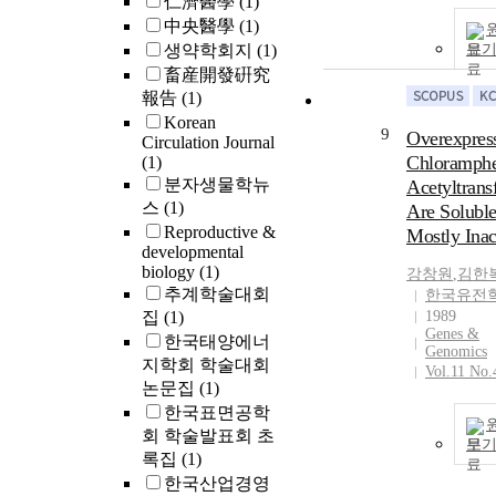
仁濟醫學
(1)
中央醫學
(1)
생약학회지
(1)
보
畜産開發硏究
報告
(1)
Korean
9
Overexpres
Circulation Journal
Chloramphe
(1)
분자생물학뉴
Acetyltrans
스
(1)
Are Soluble
Reproductive &
Mostly Inac
developmental
biology
(1)
강창원
,
김한
추계학술대회
한국유전
집
(1)
1989
Genes &
한국태양에너
Genomics
지학회 학술대회
Vol.11 No.
논문집
(1)
한국표면공학
회 학술발표회 초
보
록집
(1)
한국산업경영