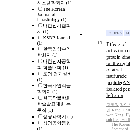
시스템학회지
(1)
The Korean
Journal of
Parasitology
(1)
대한전기협회
지
(1)
KSBB Journal
(1)
10
Effects of
한국임상수의
activation o
학회지
(1)
protein kin
대한전자공학
on the regul
회 학술대회
(1)
of atrial
조명.전기설비
natriuretic
(1)
peptide(AN
한국자원식물
isolated per
학회지
(1)
left atria
한국작물학회
학술발표대회 논
강창원
,
강형
문집
(1)
일
,
Kang, Cha
won
,
Kang, H
생명과학지
(1)
sub
,
Lee, Ho-i
생명공학동향
The Korea
(1)
Society of