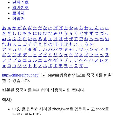
단위기호
일반기호
로마자
아랍어
あ
ぁ
か
が
さ
ざ
た
だ
な
は
ば
ぱ
ま
や
ゃ
ら
わ
ゎ
ん
い
ぃ
き
ぎ
し
じ
ち
ぢ
に
ひ
び
ぴ
み
り
う
ぅ
く
ぐ
す
ず
つ
づ
っ
ぬ
ふ
ぶ
ぷ
む
ゆ
ゅ
る
え
ぇ
け
げ
せ
ぜ
て
で
ね
へ
べ
ぺ
め
れ
お
ぉ
こ
ご
そ
ぞ
と
ど
の
ほ
ぼ
ぽ
も
よ
ょ
ろ
を
ア
ァ
カ
サ
ザ
タ
ダ
ナ
ハ
バ
パ
マ
ヤ
ャ
ラ
ワ
ヮ
ン
イ
ィ
キ
ギ
シ
ジ
チ
ヂ
ニ
ヒ
ビ
ピ
ミ
リ
ウ
ゥ
ク
グ
ス
ズ
ツ
ヅ
ッ
ヌ
フ
ブ
プ
ム
ユ
ュ
ル
エ
ェ
ケ
ゲ
セ
ゼ
テ
デ
ヘ
ベ
ペ
メ
レ
オ
ォ
コ
ゴ
ソ
ゾ
ト
ド
ノ
ホ
ボ
ポ
モ
ヨ
ョ
ロ
ヲ
―
http://chineseinput.net/
에서 pinyin(병음)방식으로 중국어를 변환
할 수 있습니다.
변환된 중국어를 복사하여 사용하시면 됩니다.
예시)
中文 을 입력하시려면
zhongwen
을 입력하시고 space를
누르시면됩니다.