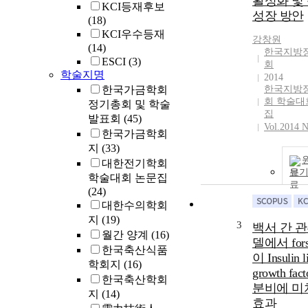
활성화 및
KCI등재후보
성장 방안
(18)
KCI우수등재
강창원
(14)
한국지방
ESCI
(3)
회
학술지명
2014
한국가금학회
한국지방
회 학술대
정기총회 및 학술
집
발표회
(45)
Vol.2014 N
한국가금학회
지
(33)
대한전기학회
보
학술대회 논문집
(24)
대한수의학회
지
(19)
3
백서 간 
월간 양계
(16)
델에서 fors
한국축산식품
이 Insulin l
학회지
(16)
growth fac
한국축산학회
분비에 미
지
(14)
효과