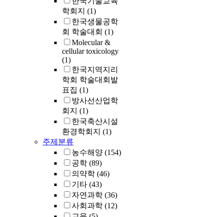
한국기술교육
학회지
(1)
한국생물공학
회 학술대회
(1)
Molecular &
cellular toxicology
(1)
한국지역지리
학회 학술대회발
표집
(1)
방사선산업학
회지
(1)
한국축산시설
환경학회지
(1)
주제분류
농수해양
(154)
공학
(89)
의약학
(46)
기타
(43)
자연과학
(36)
사회과학
(12)
교육
(5)