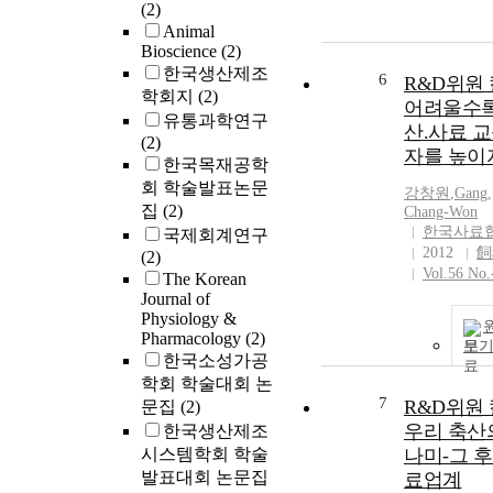
(2)
Animal
Bioscience
(2)
한국생산제조
6
R&D위원 
학회지
(2)
어려울수록
유통과학연구
산.사료 교
(2)
자를 높이
한국목재공학
회 학술발표논문
강창원
,
Gang,
집
(2)
Chang-Won
한국사료
국제회계연구
2012
飼
(2)
Vol.56 No.
The Korean
Journal of
Physiology &
Pharmacology
(2)
보
한국소성가공
학회 학술대회 논
7
R&D위원 
문집
(2)
우리 축산
한국생산제조
시스템학회 학술
나미-그 후
발표대회 논문집
료업계