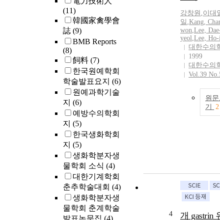
電力技術人
(11)
강창원
,
이대
韓國家禽學會
일
,
Kang, Cha
誌
(9)
won
,
Lee, Dae
yeol
,
Lee, Ho-
BMB Reports
대한수의
(8)
1999
飼料
(7)
대한수의
한국원예학회
Vol.39 No.
학술발표요지
(6)
원예과학기술
원문
지
(6)
기
2
예방수의학회
지
(5)
한국생화학회
지
(5)
생화학분자생
물학회 소식
(4)
대한기계학회
춘추학술대회
(4)
생화학분자생
물학회 춘계학술
4
개 gastrin
발표논문집
(4)