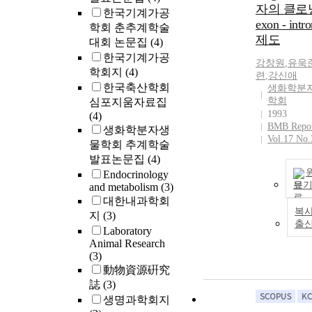
자의 클로
한국기계가공
exon - intr
학회 춘추계학술
제도
대회 논문집
(4)
한국기계가공
강창원
,
유욱
학회지
(4)
련
,
강신애
한국축산학회
생화학분
학회
심포지움자료집
1993
(4)
BMB Repor
생화학분자생
Vol.17 No.
물학회 추계학술
발표논문집
(4)
Endocrinology
보
and metabolism
(3)
대한내과학회
복사
지
(3)
출
Laboratory
Animal Research
(3)
動物資源硏究
誌
(3)
생명과학회지