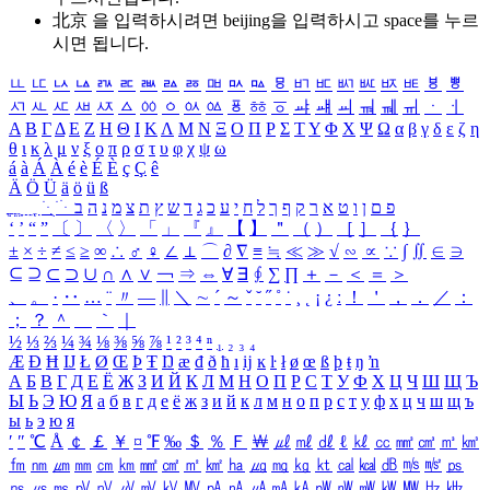
北京 을 입력하시려면
beijing
을 입력하시고 space를 누르
시면 됩니다.
ㅥ
ㅦ
ㅧ
ㅨ
ㅩ
ㅪ
ㅫ
ㅬ
ㅭ
ㅮ
ㅯ
ㅰ
ㅱ
ㅲ
ㅳ
ㅴ
ㅵ
ㅶ
ㅷ
ㅸ
ㅹ
ㅺ
ㅻ
ㅼ
ㅽ
ㅾ
ㅿ
ㆀ
ㆁ
ㆂ
ㆃ
ㆄ
ㆅ
ㆆ
ㆇ
ㆈ
ㆉ
ㆊ
ㆋ
ㆌ
ㆍ
ㆎ
Α
Β
Γ
Δ
Ε
Ζ
Η
Θ
Ι
Κ
Λ
Μ
Ν
Ξ
Ο
Π
Ρ
Σ
Τ
Υ
Φ
Χ
Ψ
Ω
α
β
γ
δ
ε
ζ
η
θ
ι
κ
λ
μ
ν
ξ
ο
π
ρ
σ
τ
υ
φ
χ
ψ
ω
á
à
Á
À
é
è
É
È
ç
Ç
ê
Ä
Ö
Ü
ä
ö
ü
ß
ְ
ֳ
ֲ
ֱ
ָ
ַ
ֵ
ֶ
ִ
ֹ
ּ
ֻ
ׂ
ׁ
ּ
ב
ה
נ
מ
צ
ת
ץ
ש
ד
ג
כ
ע
י
ח
ל
ך
ף
ק
ר
א
ט
ו
ן
ם
פ
‘
’
“
”
〔
〕
〈
〉
「
」
『
』
【
】
＂
（
）
［
］
｛
｝
±
×
÷
≠
≤
≥
∞
∴
♂
♀
∠
⊥
⌒
∂
∇
≡
≒
≪
≫
√
∽
∝
∵
∫
∬
∈
∋
⊆
⊇
⊂
⊃
∪
∩
∧
∨
￢
⇒
⇔
∀
∃
∮
∑
∏
＋
－
＜
＝
＞
、
。
·
‥
…
¨
〃
―
∥
＼
∼
´
～
ˇ
˘
˝
˚
˙
¸
˛
¡
¿
ː
！
＇
，
．
／
：
；
？
＾
＿
｀
｜
½
⅓
⅔
¼
¾
⅛
⅜
⅝
⅞
¹
²
³
⁴
ⁿ
₁
₂
₃
₄
Æ
Ð
Ħ
Ĳ
Ł
Ø
Œ
Þ
Ŧ
Ŋ
æ
đ
ð
ħ
ı
ĳ
ĸ
ŀ
ł
ø
œ
ß
þ
ŧ
ŋ
ŉ
А
Б
В
Г
Д
Е
Ё
Ж
З
И
Й
К
Л
М
Н
О
П
Р
С
Т
У
Ф
Х
Ц
Ч
Ш
Щ
Ъ
Ы
Ь
Э
Ю
Я
а
б
в
г
д
е
ё
ж
з
и
й
к
л
м
н
о
п
р
с
т
у
ф
х
ц
ч
ш
щ
ъ
ы
ь
э
ю
я
′
″
℃
Å
￠
￡
￥
¤
℉
‰
＄
％
Ｆ
￦
㎕
㎖
㎗
ℓ
㎘
㏄
㎣
㎤
㎥
㎦
㎙
㎚
㎛
㎜
㎝
㎞
㎟
㎠
㎡
㎢
㏊
㎍
㎎
㎏
㏏
㎈
㎉
㏈
㎧
㎨
㎰
㎱
㎲
㎳
㎴
㎵
㎶
㎷
㎸
㎹
㎀
㎁
㎂
㎃
㎄
㎺
㎻
㎽
㎾
㎿
㎐
㎑