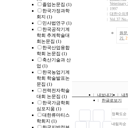
Veterinary
졸업논문집
(1)
1997
한국가정과학
대한수의
회지
(1)
Vol.37 No.
민사법연구
(1)
한국공작기계
원문
학회 추계학술대
기
2
회논문집
(1)
한국산업융합
학회 논문집
(1)
축산기술과 산
업
(1)
한국농업기계
학회 학술발표논
문집
(1)
전력전자학술
내보내기
내
대회 논문집
(1)
한글로보기
한국가금학회
심포지움
(1)
정확도순
대한류마티스
학회지
(1)
내림차순
정
한국지방정부