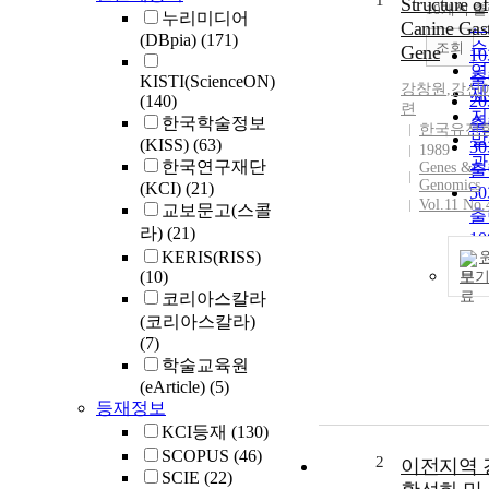
1
순
Structure of
10개씩 
내
누리미디어
인
Canine Gast
(DBpia)
(171)
순
조회
Gene
1
연
출
KISTI(ScienceON)
강창원
,
강신
제
(140)
2
련
저
한국학술정보
출
한국유전
발
(KISS)
(63)
3
1989
관
한국연구재단
Genes &
출
Genomics
(KCI)
(21)
5
Vol.11 No.
교보문고(스콜
출
라)
(21)
1
KERIS(RISS)
출
(10)
보
코리아스칼라
(코리아스칼라)
(7)
학술교육원
(eArticle)
(5)
등재정보
KCI등재
(130)
SCOPUS
(46)
2
이전지역 
SCIE
(22)