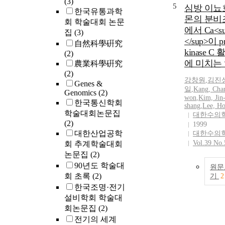
(3)
5
심방 이뇨
한국유통과학
몬의 분비
회 학술대회 논문
에서 Ca<su
집
(3)
</sup>이 pr
自然科學硏究
kinase C
(2)
에 미치는
農業科學硏究
(2)
강창원
,
김진
Genes &
일
,
Kang, Cha
Genomics
(2)
won
,
Kim, Jin
한국통신학회
shang
,
Lee, Ho
학술대회논문집
대한수의
(2)
1999
대한산업공학
대한수의
Vol.39 No.
회 추계학술대회
논문집
(2)
90년도 학술대
원문
회 초록
(2)
기
2
한국조명·전기
설비학회 학술대
회논문집
(2)
전기의 세계