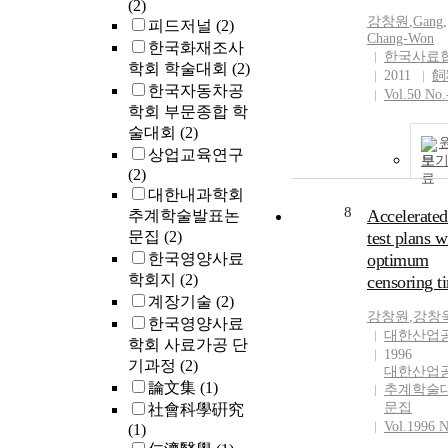
(2)
강창원
,
Gang,
피드저널
(2)
Chang-Won
한국화재조사
한국사료
학회 학술대회
(2)
2011
飼
한국자동차공
Vol.50 No.
학회 부문종합 학
술대회
(2)
상업교육연구
보
(2)
대한내과학회
8
Accelerated 
추계학술발표논
문집
(2)
test plans w
한국영양사료
optimum
학회지
(2)
censoring t
계장기술
(2)
강창원
,
강창
한국영양사료
대한산업
학회 사료가공 단
1996
기과정
(2)
대한산업
論文集
(1)
추계학술
문집
社會科學硏究
Vol.1996 
(1)