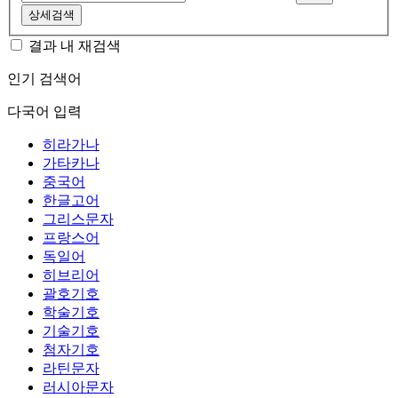
상세검색
결과 내 재검색
인기 검색어
다국어 입력
히라가나
가타카나
중국어
한글고어
그리스문자
프랑스어
독일어
히브리어
괄호기호
학술기호
기술기호
첨자기호
라틴문자
러시아문자