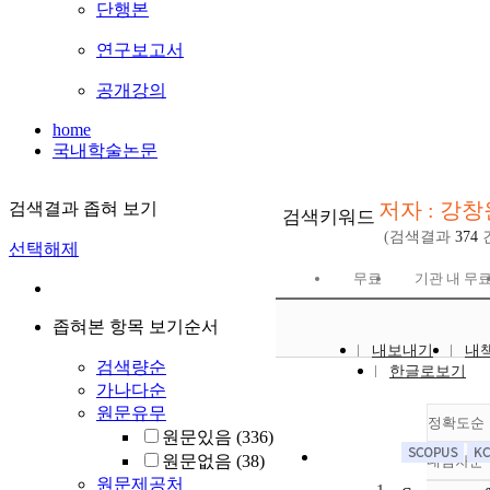
단행본
연구보고서
공개강의
home
국내학술논문
저자 : 강창
검색결과 좁혀 보기
검색키워드
(검색결과
374
선택해제
무료
기관 내 무
좁혀본 항목 보기순서
내보내기
내
검색량순
한글로보기
가나다순
원문유무
정확도순
원문있음
(336)
원문없음
(38)
내림차순
정
원문제공처