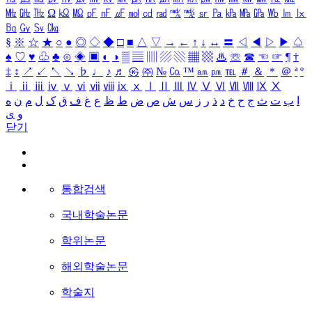
㎒
㎓
㎔
Ω
㏀
㏁
㎊
㎋
㎌
㏖
㏅
㎭
㎮
㎯
㏛
㎩
㎪
㎫
㎬
㏝
㏐
㏓
㏃
㏉
㏜
㏆
§
※
☆
★
○
●
◎
◇
◆
□
■
△
▽
→
←
↑
↓
↔
〓
◁
◀
▷
▶
♤
♠
♡
♥
♧
♣
⊙
◈
▣
◐
◑
▒
▤
▥
▨
▧
▦
▩
♨
☏
☎
☜
☞
¶
†
‡
↕
↗
↙
↖
↘
♭
♩
♪
♬
㉿
㈜
№
㏇
™
㏂
㏘
℡
＃
＆
＊
＠
ª
º
ⅰ
ⅱ
ⅲ
ⅳ
ⅴ
ⅵ
ⅶ
ⅷ
ⅸ
ⅹ
Ⅰ
Ⅱ
Ⅲ
Ⅳ
Ⅴ
Ⅵ
Ⅶ
Ⅷ
Ⅸ
Ⅹ
ا
ب
ت
ث
ج
ح
خ
د
ذ
ر
ز
س
ش
ص
ض
ط
ظ
ع
غ
ف
ق
ک
ل
م
ن
ه
و
ی
닫기
통합검색
국내학술논문
학위논문
해외학술논문
학술지