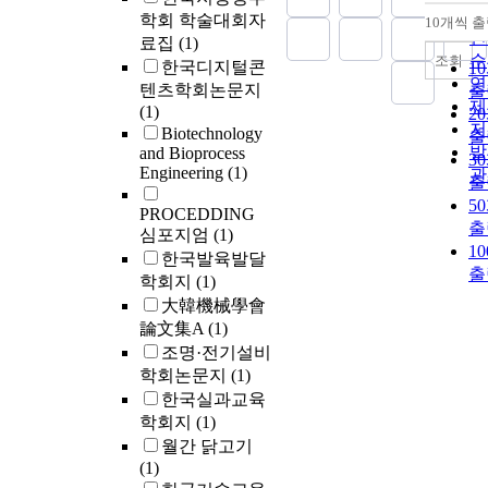
순
학회 학술대회자
10개씩 
내
인
료집
(1)
순
조회
한국디지털콘
1
연
텐츠학회논문지
출
제
(1)
2
저
Biotechnology
출
발
and Bioprocess
3
Engineering
(1)
관
출
5
PROCEDDING
출
심포지엄
(1)
1
한국발육발달
출
학회지
(1)
大韓機械學會
論文集A
(1)
조명·전기설비
학회논문지
(1)
한국실과교육
학회지
(1)
월간 닭고기
(1)