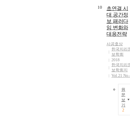
10
초연결 시
대 공간정
보 패러다
임 변화와
대응전략
사공호상
한국지리
보학회
2018
한국지리
보학회지
Vol.21 No.
원
문
보
기
2