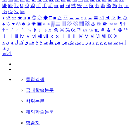
㎒
㎓
㎔
Ω
㏀
㏁
㎊
㎋
㎌
㏖
㏅
㎭
㎮
㎯
㏛
㎩
㎪
㎫
㎬
㏝
㏐
㏓
㏃
㏉
㏜
㏆
§
※
☆
★
○
●
◎
◇
◆
□
■
△
▽
→
←
↑
↓
↔
〓
◁
◀
▷
▶
♤
♠
♡
♥
♧
♣
⊙
◈
▣
◐
◑
▒
▤
▥
▨
▧
▦
▩
♨
☏
☎
☜
☞
¶
†
‡
↕
↗
↙
↖
↘
♭
♩
♪
♬
㉿
㈜
№
㏇
™
㏂
㏘
℡
＃
＆
＊
＠
ª
º
ⅰ
ⅱ
ⅲ
ⅳ
ⅴ
ⅵ
ⅶ
ⅷ
ⅸ
ⅹ
Ⅰ
Ⅱ
Ⅲ
Ⅳ
Ⅴ
Ⅵ
Ⅶ
Ⅷ
Ⅸ
Ⅹ
ا
ب
ت
ث
ج
ح
خ
د
ذ
ر
ز
س
ش
ص
ض
ط
ظ
ع
غ
ف
ق
ک
ل
م
ن
ه
و
ی
닫기
통합검색
국내학술논문
학위논문
해외학술논문
학술지