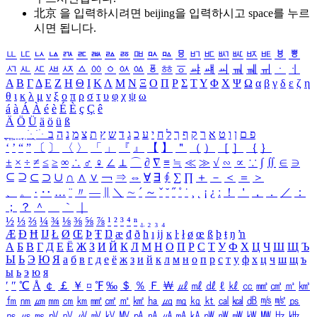
北京 을 입력하시려면
beijing
을 입력하시고 space를 누르
시면 됩니다.
ㅥ
ㅦ
ㅧ
ㅨ
ㅩ
ㅪ
ㅫ
ㅬ
ㅭ
ㅮ
ㅯ
ㅰ
ㅱ
ㅲ
ㅳ
ㅴ
ㅵ
ㅶ
ㅷ
ㅸ
ㅹ
ㅺ
ㅻ
ㅼ
ㅽ
ㅾ
ㅿ
ㆀ
ㆁ
ㆂ
ㆃ
ㆄ
ㆅ
ㆆ
ㆇ
ㆈ
ㆉ
ㆊ
ㆋ
ㆌ
ㆍ
ㆎ
Α
Β
Γ
Δ
Ε
Ζ
Η
Θ
Ι
Κ
Λ
Μ
Ν
Ξ
Ο
Π
Ρ
Σ
Τ
Υ
Φ
Χ
Ψ
Ω
α
β
γ
δ
ε
ζ
η
θ
ι
κ
λ
μ
ν
ξ
ο
π
ρ
σ
τ
υ
φ
χ
ψ
ω
á
à
Á
À
é
è
É
È
ç
Ç
ê
Ä
Ö
Ü
ä
ö
ü
ß
ְ
ֳ
ֲ
ֱ
ָ
ַ
ֵ
ֶ
ִ
ֹ
ּ
ֻ
ׂ
ׁ
ּ
ב
ה
נ
מ
צ
ת
ץ
ש
ד
ג
כ
ע
י
ח
ל
ך
ף
ק
ר
א
ט
ו
ן
ם
פ
‘
’
“
”
〔
〕
〈
〉
「
」
『
』
【
】
＂
（
）
［
］
｛
｝
±
×
÷
≠
≤
≥
∞
∴
♂
♀
∠
⊥
⌒
∂
∇
≡
≒
≪
≫
√
∽
∝
∵
∫
∬
∈
∋
⊆
⊇
⊂
⊃
∪
∩
∧
∨
￢
⇒
⇔
∀
∃
∮
∑
∏
＋
－
＜
＝
＞
、
。
·
‥
…
¨
〃
―
∥
＼
∼
´
～
ˇ
˘
˝
˚
˙
¸
˛
¡
¿
ː
！
＇
，
．
／
：
；
？
＾
＿
｀
｜
½
⅓
⅔
¼
¾
⅛
⅜
⅝
⅞
¹
²
³
⁴
ⁿ
₁
₂
₃
₄
Æ
Ð
Ħ
Ĳ
Ł
Ø
Œ
Þ
Ŧ
Ŋ
æ
đ
ð
ħ
ı
ĳ
ĸ
ŀ
ł
ø
œ
ß
þ
ŧ
ŋ
ŉ
А
Б
В
Г
Д
Е
Ё
Ж
З
И
Й
К
Л
М
Н
О
П
Р
С
Т
У
Ф
Х
Ц
Ч
Ш
Щ
Ъ
Ы
Ь
Э
Ю
Я
а
б
в
г
д
е
ё
ж
з
и
й
к
л
м
н
о
п
р
с
т
у
ф
х
ц
ч
ш
щ
ъ
ы
ь
э
ю
я
′
″
℃
Å
￠
￡
￥
¤
℉
‰
＄
％
Ｆ
￦
㎕
㎖
㎗
ℓ
㎘
㏄
㎣
㎤
㎥
㎦
㎙
㎚
㎛
㎜
㎝
㎞
㎟
㎠
㎡
㎢
㏊
㎍
㎎
㎏
㏏
㎈
㎉
㏈
㎧
㎨
㎰
㎱
㎲
㎳
㎴
㎵
㎶
㎷
㎸
㎹
㎀
㎁
㎂
㎃
㎄
㎺
㎻
㎽
㎾
㎿
㎐
㎑