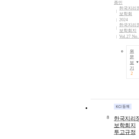
종민
한국지리
보학회
2024
한국지리
보학회지
Vol.27 No.
원
문
보
기
2
8
한국지리
보학회지
투고규정