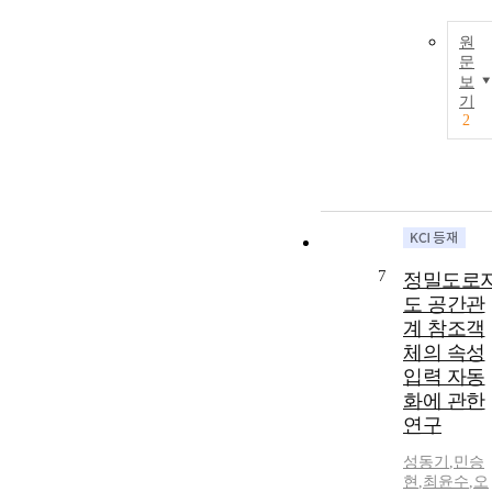
원
문
보
기
2
7
정밀도로
도 공간관
계 참조객
체의 속성
입력 자동
화에 관한
연구
성동기
,
민승
현
,
최윤수
,
오