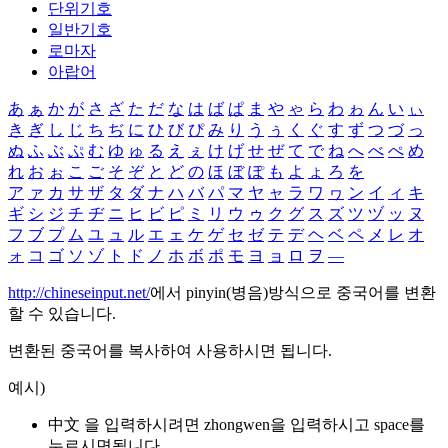
단위기호
일반기호
로마자
아랍어
あ
ぁ
か
が
さ
ざ
た
だ
な
は
ば
ぱ
ま
や
ゃ
ら
わ
ゎ
ん
い
ぃ
き
ぎ
し
じ
ち
ぢ
に
ひ
び
ぴ
み
り
う
ぅ
く
ぐ
す
ず
つ
づ
っ
ぬ
ふ
ぶ
ぷ
む
ゆ
ゅ
る
え
ぇ
け
げ
せ
ぜ
て
で
ね
へ
べ
ぺ
め
れ
お
ぉ
こ
ご
そ
ぞ
と
ど
の
ほ
ぼ
ぽ
も
よ
ょ
ろ
を
ア
ァ
カ
サ
ザ
タ
ダ
ナ
ハ
バ
パ
マ
ヤ
ャ
ラ
ワ
ヮ
ン
イ
ィ
キ
ギ
シ
ジ
チ
ヂ
ニ
ヒ
ビ
ピ
ミ
リ
ウ
ゥ
ク
グ
ス
ズ
ツ
ヅ
ッ
ヌ
フ
ブ
プ
ム
ユ
ュ
ル
エ
ェ
ケ
ゲ
セ
ゼ
テ
デ
ヘ
ベ
ペ
メ
レ
オ
ォ
コ
ゴ
ソ
ゾ
ト
ド
ノ
ホ
ボ
ポ
モ
ヨ
ョ
ロ
ヲ
―
http://chineseinput.net/
에서 pinyin(병음)방식으로 중국어를 변환
할 수 있습니다.
변환된 중국어를 복사하여 사용하시면 됩니다.
예시)
中文 을 입력하시려면
zhongwen
을 입력하시고 space를
누르시면됩니다.