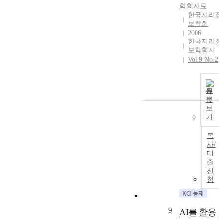
학회자료
한국지리
보학회
2006
한국지리
보학회지
Vol.9 No.2
원
문
보
기
복
사/
대
출
신
청
9
AI를 활용