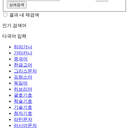
상세검색
결과 내 재검색
인기 검색어
다국어 입력
히라가나
가타카나
중국어
한글고어
그리스문자
프랑스어
독일어
히브리어
괄호기호
학술기호
기술기호
첨자기호
라틴문자
러시아문자