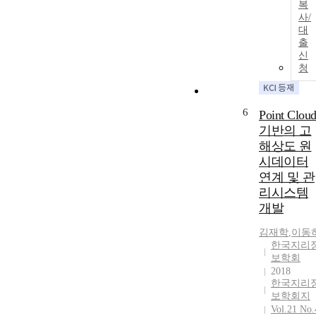
복
사/
대
출
신
청
6
Point Clou
기반의 고
해상도 원
시데이터
연계 및 관
리시스템
개발
김재학
,
이동
한국지리
보학회
2018
한국지리
보학회지
Vol.21 No.