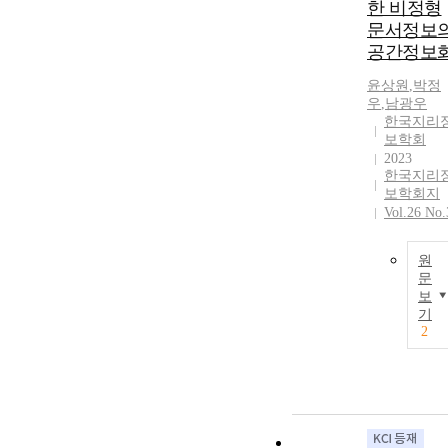
한 비정형
문서정보
공간정보
윤상원
,
박정
우
,
남광우
한국지리
보학회
2023
한국지리
보학회지
Vol.26 No.
원
문
보
기
2