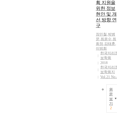
획 지원을
위한 정보
현안 및 개
선 방향 연
구
장민철
,
박병
문
,
최윤수
,
최
희정
,
김태훈
,
이방희
한국지리
보학회
2018
한국지리
보학회지
Vol.21 No.
원
문
보
기
2