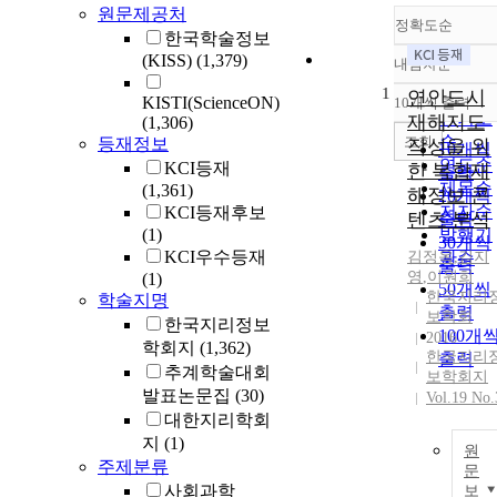
원문제공처
정확도순
한국학술정보
(KISS)
(1,379)
내림차순
정확도
1
순
연안도시
KISTI(ScienceON)
10개씩 출력
내림차
인기도
재해지도
(1,306)
순
조회
등재정보
작성을 위
10개씩
연도순
KCI등재
한 복합재
출력
제목순
(1,361)
해정보 콘
20개씩
저자순
KCI등재후보
텐츠 분석
출력
(1)
발행기
30개씩
KCI우수등재
김정옥
관순
,
김지
출력
영
,
이원희
(1)
50개씩
한국지리
학술지명
출력
보학회
한국지리정보
100개
2016
학회지
(1,362)
한국지리
출력
추계학술대회
보학회지
발표논문집
(30)
Vol.19 No.
대한지리학회
지
(1)
원
주제분류
문
사회과학
보