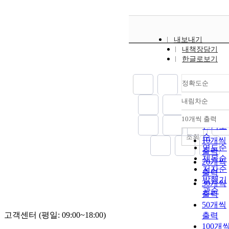
내보내기
내책장담기
한글로보기
정확도순
내림차순
정확도
순
10개씩 출력
내림차
인기도
순
조회
10개씩
연도순
출력
제목순
20개씩
저자순
출력
발행기
30개씩
관순
출력
50개씩
고객센터 (평일: 09:00~18:00)
출력
100개