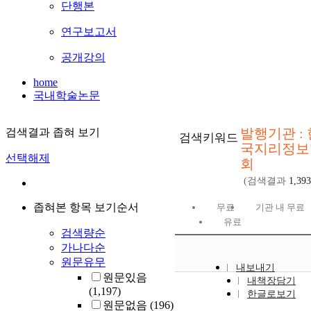
단행본
연구보고서
공개강의
home
국내학술논문
발행기관 : 
검색결과 좁혀 보기
검색키워드
국지리정보
선택해제
회
(검색결과
1,393
좁혀본 항목 보기순서
무료
기관 내 무료
유료
검색량순
가나다순
원문유무
내보내기
원문있음
내책장담기
(1,197)
한글로보기
원문없음
(196)