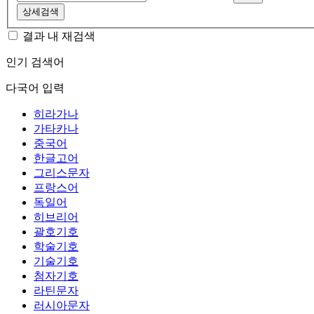
상세검색
결과 내 재검색
인기 검색어
다국어 입력
히라가나
가타카나
중국어
한글고어
그리스문자
프랑스어
독일어
히브리어
괄호기호
학술기호
기술기호
첨자기호
라틴문자
러시아문자