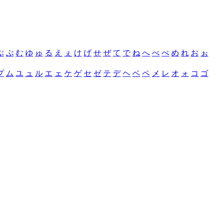
ぶ
ぷ
む
ゆ
ゅ
る
え
ぇ
け
げ
せ
ぜ
て
で
ね
へ
べ
ぺ
め
れ
お
ぉ
プ
ム
ユ
ュ
ル
エ
ェ
ケ
ゲ
セ
ゼ
テ
デ
ヘ
ベ
ペ
メ
レ
オ
ォ
コ
ゴ