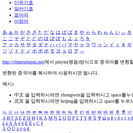
단위기호
일반기호
로마자
아랍어
あ
ぁ
か
が
さ
ざ
た
だ
な
は
ば
ぱ
ま
や
ゃ
ら
わ
ゎ
ん
い
ぃ
き
こ
ご
そ
ぞ
と
ど
の
ほ
ぼ
ぽ
も
よ
ょ
ろ
を
ア
ァ
カ
サ
ザ
タ
ダ
ナ
ハ
バ
パ
マ
ヤ
ャ
ラ
ワ
ヮ
ン
イ
ィ
キ
ギ
ソ
ゾ
ト
ド
ノ
ホ
ボ
ポ
モ
ヨ
ョ
ロ
ヲ
―
http://chineseinput.net/
에서 pinyin(병음)방식으로 중국어를 변환
변환된 중국어를 복사하여 사용하시면 됩니다.
예시)
中文 을 입력하시려면
zhongwen
을 입력하시고 space를
北京 을 입력하시려면
beijing
을 입력하시고 space를 누르
ㅥ
ㅦ
ㅧ
ㅨ
ㅩ
ㅪ
ㅫ
ㅬ
ㅭ
ㅮ
ㅯ
ㅰ
ㅱ
ㅲ
ㅳ
ㅴ
ㅵ
ㅶ
ㅷ
ㅸ
ㅹ
ㅺ
Α
Β
Γ
Δ
Ε
Ζ
Η
Θ
Ι
Κ
Λ
Μ
Ν
Ξ
Ο
Π
Ρ
Σ
Τ
Υ
Φ
Χ
Ψ
Ω
α
β
γ
δ
ε
ζ
η
á
à
Á
À
é
è
É
È
ç
Ç
ê
Ä
Ö
Ü
ä
ö
ü
ß