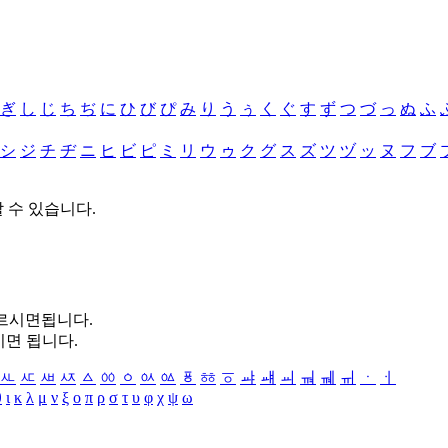
ぎ
し
じ
ち
ぢ
に
ひ
び
ぴ
み
り
う
ぅ
く
ぐ
す
ず
つ
づ
っ
ぬ
ふ
シ
ジ
チ
ヂ
ニ
ヒ
ビ
ピ
ミ
リ
ウ
ゥ
ク
グ
ス
ズ
ツ
ヅ
ッ
ヌ
フ
ブ
할 수 있습니다.
누르시면됩니다.
시면 됩니다.
ㅻ
ㅼ
ㅽ
ㅾ
ㅿ
ㆀ
ㆁ
ㆂ
ㆃ
ㆄ
ㆅ
ㆆ
ㆇ
ㆈ
ㆉ
ㆊ
ㆋ
ㆌ
ㆍ
ㆎ
θ
ι
κ
λ
μ
ν
ξ
ο
π
ρ
σ
τ
υ
φ
χ
ψ
ω