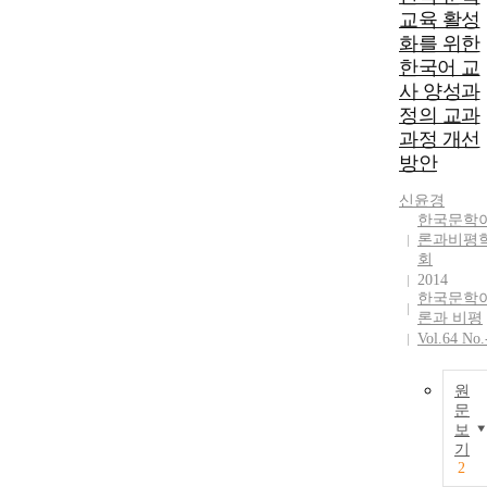
교육 활성
화를 위한
한국어 교
사 양성과
정의 교과
과정 개선
방안
신윤경
한국문학
론과비평
회
2014
한국문학
론과 비평
Vol.64 No.
원
문
보
기
2