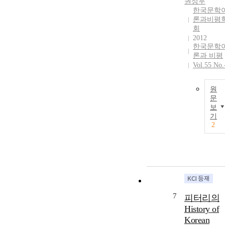
권성우
한국문학
론과비평
회
2012
한국문학
론과 비평
Vol.55 No.
원
문
보
기
2
7
피터리의
History of
Korean