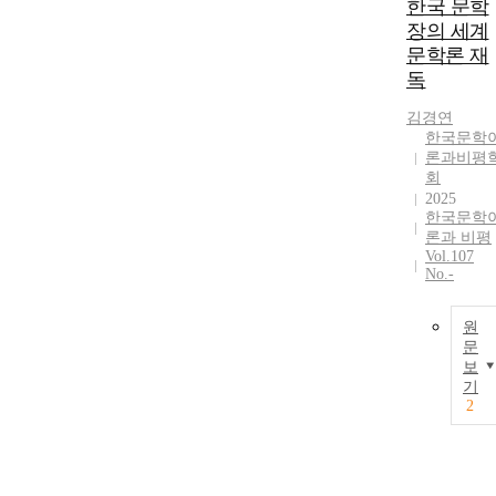
한국 문학
장의 세계
문학론 재
독
김경연
한국문학
론과비평
회
2025
한국문학
론과 비평
Vol.107
No.-
원
문
보
기
2