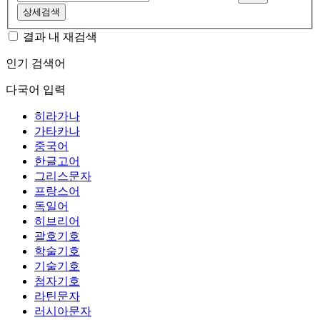
상세검색
결과 내 재검색
인기 검색어
다국어 입력
히라가나
가타카나
중국어
한글고어
그리스문자
프랑스어
독일어
히브리어
괄호기호
학술기호
기술기호
첨자기호
라틴문자
러시아문자