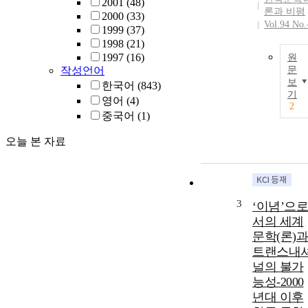
2001
(48)
론과 비평
2000
(33)
Vol.94 No.
1999
(37)
1998
(21)
1997
(16)
원
작성언어
문
보
한국어
(843)
기
영어
(4)
2
중국어
(1)
오늘 본 자료
3
‘이념’으로
서의 세계
문학(론)과
트랜스내
널의 불가
능성-2000
년대 이후