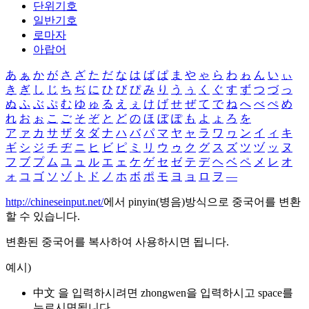
단위기호
일반기호
로마자
아랍어
あ
ぁ
か
が
さ
ざ
た
だ
な
は
ば
ぱ
ま
や
ゃ
ら
わ
ゎ
ん
い
ぃ
き
ぎ
し
じ
ち
ぢ
に
ひ
び
ぴ
み
り
う
ぅ
く
ぐ
す
ず
つ
づ
っ
ぬ
ふ
ぶ
ぷ
む
ゆ
ゅ
る
え
ぇ
け
げ
せ
ぜ
て
で
ね
へ
べ
ぺ
め
れ
お
ぉ
こ
ご
そ
ぞ
と
ど
の
ほ
ぼ
ぽ
も
よ
ょ
ろ
を
ア
ァ
カ
サ
ザ
タ
ダ
ナ
ハ
バ
パ
マ
ヤ
ャ
ラ
ワ
ヮ
ン
イ
ィ
キ
ギ
シ
ジ
チ
ヂ
ニ
ヒ
ビ
ピ
ミ
リ
ウ
ゥ
ク
グ
ス
ズ
ツ
ヅ
ッ
ヌ
フ
ブ
プ
ム
ユ
ュ
ル
エ
ェ
ケ
ゲ
セ
ゼ
テ
デ
ヘ
ベ
ペ
メ
レ
オ
ォ
コ
ゴ
ソ
ゾ
ト
ド
ノ
ホ
ボ
ポ
モ
ヨ
ョ
ロ
ヲ
―
http://chineseinput.net/
에서 pinyin(병음)방식으로 중국어를 변환
할 수 있습니다.
변환된 중국어를 복사하여 사용하시면 됩니다.
예시)
中文 을 입력하시려면
zhongwen
을 입력하시고 space를
누르시면됩니다.