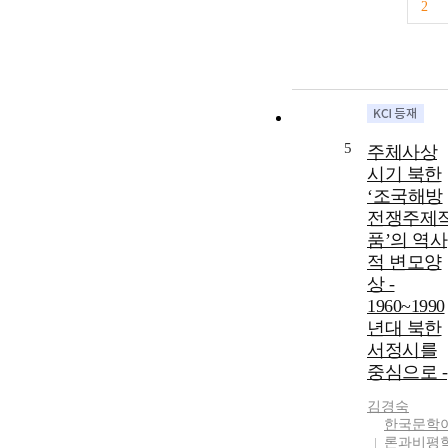
2
5
주체사상
시기 북한
‘조국해방
전쟁주제
품’의 역사
적 변모양
상 -
1960~1990
년대 북한
서정시를
중심으로 -
김경숙
한국문학
론과비평