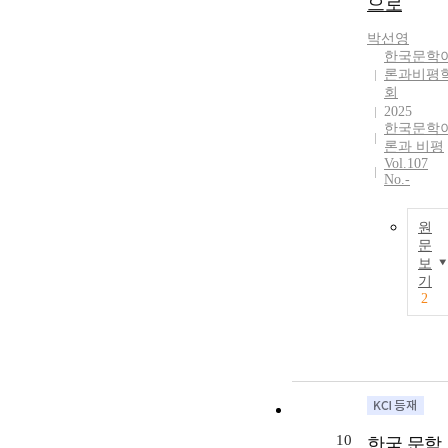
으로
박선영
한국문학
론과비평
회
2025
한국문학
론과 비평
Vol.107
No.-
원
문
보
기
2
10
한국 문학