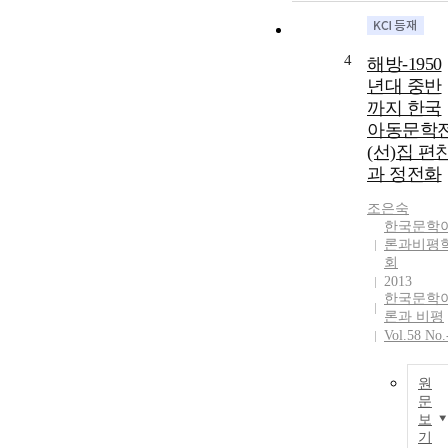
4
해방-1950
년대 중반
까지 한국
아동문학
(선)집 편
과 정전화
조은숙
한국문학
론과비평
회
2013
한국문학
론과 비평
Vol.58 No.
원
문
보
기