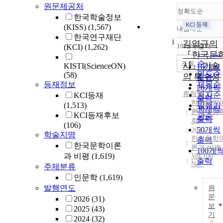
원문제공처
정확도순
한국학술정보
(KISS)
(1,567)
내림차순
정확도
한국연구재단
1
순
김열규의
10개씩 출력
(KCI)
(1,262)
내림차
인기도
『한국문
순
조회
사』 기술
KISTI(ScienceON)
10개씩
연도순
(58)
의 특수성
출력
등재정보
제목순
20개씩
류정월
저자순
KCI등재
출력
한국문학
(1,513)
발행기
30개씩
론과비평
KCI등재후보
관순
출력
회
(106)
50개씩
2023
학술지명
한국문학
출력
한국문학이론
론과 비평
100개
과 비평
(1,619)
Vol.100
출력
No.-
주제분류
인문학
(1,619)
발행연도
원
문
2026
(31)
보
2025
(43)
기
2024
(32)