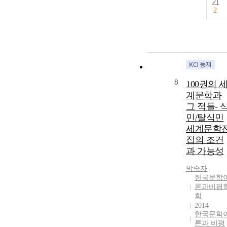
기
2
8
100권의 
계문학과
그 적들- 
민/탈식민
세계문학
집의 조건
과 가능성
박숙자
한국문학
론과비평
회
2014
한국문학
론과 비평