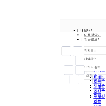
내보내기
내책장담기
한글로보기
정확도순
내림차순
정확도
순
10개씩 출력
내림차
인기도
순
조회
10개씩
연도순
출력
제목순
20개씩
저자순
출력
발행기
30개씩
관순
출력