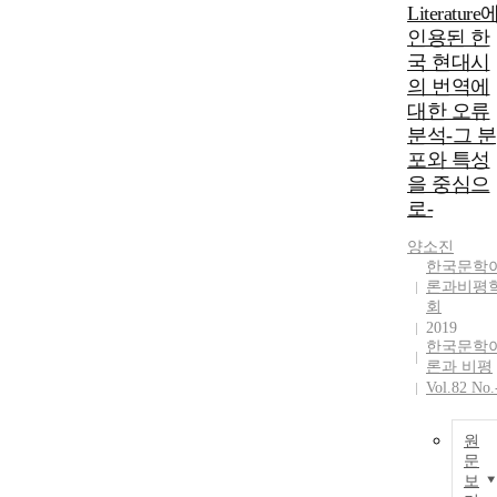
Literature
인용된 한
국 현대시
의 번역에
대한 오류
분석-그 분
포와 특성
을 중심으
로-
양소진
한국문학
론과비평
회
2019
한국문학
론과 비평
Vol.82 No.
원
문
보