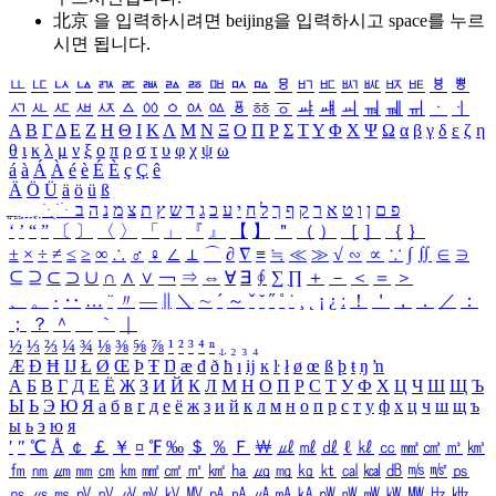
北京 을 입력하시려면
beijing
을 입력하시고 space를 누르
시면 됩니다.
ㅥ
ㅦ
ㅧ
ㅨ
ㅩ
ㅪ
ㅫ
ㅬ
ㅭ
ㅮ
ㅯ
ㅰ
ㅱ
ㅲ
ㅳ
ㅴ
ㅵ
ㅶ
ㅷ
ㅸ
ㅹ
ㅺ
ㅻ
ㅼ
ㅽ
ㅾ
ㅿ
ㆀ
ㆁ
ㆂ
ㆃ
ㆄ
ㆅ
ㆆ
ㆇ
ㆈ
ㆉ
ㆊ
ㆋ
ㆌ
ㆍ
ㆎ
Α
Β
Γ
Δ
Ε
Ζ
Η
Θ
Ι
Κ
Λ
Μ
Ν
Ξ
Ο
Π
Ρ
Σ
Τ
Υ
Φ
Χ
Ψ
Ω
α
β
γ
δ
ε
ζ
η
θ
ι
κ
λ
μ
ν
ξ
ο
π
ρ
σ
τ
υ
φ
χ
ψ
ω
á
à
Á
À
é
è
É
È
ç
Ç
ê
Ä
Ö
Ü
ä
ö
ü
ß
ְ
ֳ
ֲ
ֱ
ָ
ַ
ֵ
ֶ
ִ
ֹ
ּ
ֻ
ׂ
ׁ
ּ
ב
ה
נ
מ
צ
ת
ץ
ש
ד
ג
כ
ע
י
ח
ל
ך
ף
ק
ר
א
ט
ו
ן
ם
פ
‘
’
“
”
〔
〕
〈
〉
「
」
『
』
【
】
＂
（
）
［
］
｛
｝
±
×
÷
≠
≤
≥
∞
∴
♂
♀
∠
⊥
⌒
∂
∇
≡
≒
≪
≫
√
∽
∝
∵
∫
∬
∈
∋
⊆
⊇
⊂
⊃
∪
∩
∧
∨
￢
⇒
⇔
∀
∃
∮
∑
∏
＋
－
＜
＝
＞
、
。
·
‥
…
¨
〃
―
∥
＼
∼
´
～
ˇ
˘
˝
˚
˙
¸
˛
¡
¿
ː
！
＇
，
．
／
：
；
？
＾
＿
｀
｜
½
⅓
⅔
¼
¾
⅛
⅜
⅝
⅞
¹
²
³
⁴
ⁿ
₁
₂
₃
₄
Æ
Ð
Ħ
Ĳ
Ł
Ø
Œ
Þ
Ŧ
Ŋ
æ
đ
ð
ħ
ı
ĳ
ĸ
ŀ
ł
ø
œ
ß
þ
ŧ
ŋ
ŉ
А
Б
В
Г
Д
Е
Ё
Ж
З
И
Й
К
Л
М
Н
О
П
Р
С
Т
У
Ф
Х
Ц
Ч
Ш
Щ
Ъ
Ы
Ь
Э
Ю
Я
а
б
в
г
д
е
ё
ж
з
и
й
к
л
м
н
о
п
р
с
т
у
ф
х
ц
ч
ш
щ
ъ
ы
ь
э
ю
я
′
″
℃
Å
￠
￡
￥
¤
℉
‰
＄
％
Ｆ
￦
㎕
㎖
㎗
ℓ
㎘
㏄
㎣
㎤
㎥
㎦
㎙
㎚
㎛
㎜
㎝
㎞
㎟
㎠
㎡
㎢
㏊
㎍
㎎
㎏
㏏
㎈
㎉
㏈
㎧
㎨
㎰
㎱
㎲
㎳
㎴
㎵
㎶
㎷
㎸
㎹
㎀
㎁
㎂
㎃
㎄
㎺
㎻
㎽
㎾
㎿
㎐
㎑