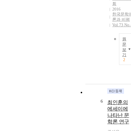
회
2016
한국문학
론과 비평
Vol.73 No.
원
문
보
기
2
6
최인훈의
에세이에
나타난 문
학론 연구