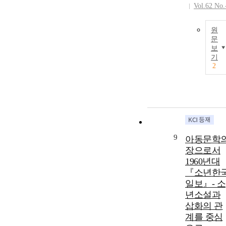
Vol.62 No.
원
문
보
기
2
9
아동문학
장으로서
1960년대
『소년한
일보』- 소
년소설과
삽화의 관
계를 중심