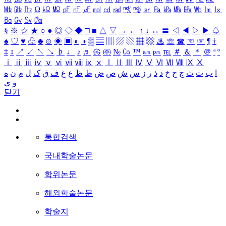
㎒
㎓
㎔
Ω
㏀
㏁
㎊
㎋
㎌
㏖
㏅
㎭
㎮
㎯
㏛
㎩
㎪
㎫
㎬
㏝
㏐
㏓
㏃
㏉
㏜
㏆
§
※
☆
★
○
●
◎
◇
◆
□
■
△
▽
→
←
↑
↓
↔
〓
◁
◀
▷
▶
♤
♠
♡
♥
♧
♣
⊙
◈
▣
◐
◑
▒
▤
▥
▨
▧
▦
▩
♨
☏
☎
☜
☞
¶
†
‡
↕
↗
↙
↖
↘
♭
♩
♪
♬
㉿
㈜
№
㏇
™
㏂
㏘
℡
＃
＆
＊
＠
ª
º
ⅰ
ⅱ
ⅲ
ⅳ
ⅴ
ⅵ
ⅶ
ⅷ
ⅸ
ⅹ
Ⅰ
Ⅱ
Ⅲ
Ⅳ
Ⅴ
Ⅵ
Ⅶ
Ⅷ
Ⅸ
Ⅹ
ا
ب
ت
ث
ج
ح
خ
د
ذ
ر
ز
س
ش
ص
ض
ط
ظ
ع
غ
ف
ق
ک
ل
م
ن
ه
و
ی
닫기
통합검색
국내학술논문
학위논문
해외학술논문
학술지