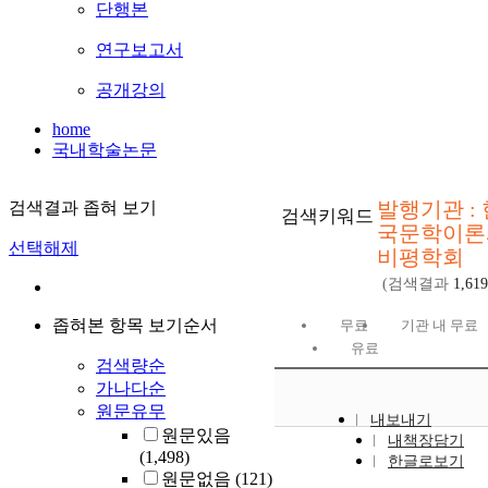
단행본
연구보고서
공개강의
home
국내학술논문
발행기관 : 
검색결과 좁혀 보기
검색키워드
국문학이론
선택해제
비평학회
(검색결과
1,619
좁혀본 항목 보기순서
무료
기관 내 무료
유료
검색량순
가나다순
원문유무
내보내기
원문있음
내책장담기
(1,498)
한글로보기
원문없음
(121)