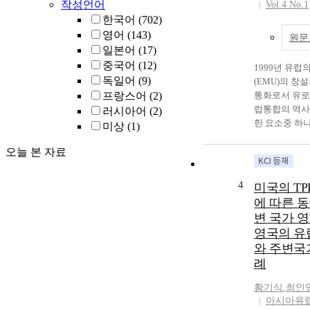
ASEM 등의 
작성언어
Vol.4 No.1
교훈을 주고 있
있지 만 이는
한국어
(702)
앙아시아 진출
아에 대한 필
영어
(143)
원문
큰 에너지 및
타나는 것으로
일본어
(17)
부기관에 의해
러나 선진국의
중국어
(12)
1999년 유
으며, 소매업 
은 아시아인들
독일어
(9)
(EMU)의 창설
교계 둔간족과
의 생성에 자
프랑스어
(2)
통화로서 유로
에게 주목할 
아니라 그 필
럽통합의 역사
러시아어
(2)
여하고 있다. Ch
식되게 한다.
한 요소중 하나
the influencin
는 1960년대
미상
(1)
다. 또한 유로
Central Asia 
가연합(ASEA
레튼체제 붕괴
오늘 본 자료
nations which 
되어 정치, 안
화가 주도적 
status improve
력으로까지의 
있는 국제통화
economy, dipl
에 따라 동아
4
미국의 TP
은 영향을 끼
military streng
태동되었다. 1
에 따른 
되었다. 특히
intensified wi
르러서 동북아
변 국가 영
은 달러화의 
growth, widely
한, 중, 일이
영국의 유
역임 과 동시
view, Central A
써 동아시아의
와 주변국
장 많은 외환
the suitable are
고 있다. 이것
고 있어, 향후
례
problems whic
아의 외환위기
통화로 서의 
now. Frist, Mid
속도가 가속화
황기식
,
최인
영향을 끼칠 
most proper ar
나 동아시아의
아시아유
있다. 이에 본
demand of ener
의 주도권 문