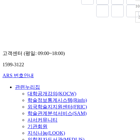
impact on the 
EU entwickeln 
Cambodia are 
discrimination
력에 적극 적
화를 매개로 
1
economic deve
sich die neuen
undeveloped cou
housing and la
유럽지역을 우
포함하는 범유
as the investm
bemühen, sich 
grounded on t
reviewed. Final
른 과학기술의
성하는 기틀이
countries beco
verschiedenen 
a follower, an
compares the a
식의 전 환이 
아울러 EU 의
due to the with
Politik, Wirtsch
position of Ko
discrimination 
The purpose of 
으로 달러화․
country with th
weiterzuentwic
for an Asian re
European Unio
study the curre
축통화시대를 
advantage as a
finanzielle und
other hand, I 
the insufficie
R&D policies a
로화 도입은 
market.
Unterstützung 
grope for expor
incompletenes
of EU and there
상당한 영향을
Länder soll hie
to know in an IT industry
고객센터 (평일: 09:00~18:00)
legal measures
trend to Korea
EU 역내 기업
genutzt werde
cooperation's 
discrimination
A strong invol
활성화, 자본
1599-3122
dasNiveau anzu
nation in a base
study reveals is
Second World W
등에 따른 기
nicht im Sinne
lack of fair op
uphold peace a
역내 회원국 간
ARS 번호안내
Gemeinschaft,
people with mi
internal market
의 정책협조 
dabei weit ent
backgrounds to
the Europe. Ma
등 그 동안 
관련누리집
zurück entwick
center of life i
results includ
문제점이 해소
대학공개강의(KOCW)
sich gleichmä
society. But th
Union in 1968 
입장에서 유로
학술정보통계시스템(Rinfo)
weiterentwick
commitment to
Market in 199
적으로 무역전
외국학술지지원센터(FRIC)
sich die neuen
by fair housin
and Monetary
장기적으로 E
학술관계분석서비스(SAM)
Mitgliedslände
legitimate effor
with introducti
성장에 따라 
사서커뮤니티
schnell entwi
important part 
in 1999 benefi
될 것이다. 
기관회원
diese Bedingu
Treatment of i
economy. As a 
의 해외투자 
지식나눔(LOOK)
kann, ist die E
race is a major
its roots in C
적 역할을 하게
의학전자도서관(MEDLIS)
Gemeinschaft, 