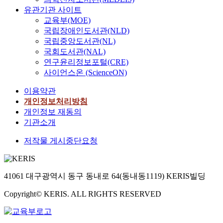
process of soci
developed to a
융 산업의 효율
유관기관 사이트
starken Konku
Discriminatory
Market giant t
지역이 새로운
교육부(MOE)
anderen Kontin
destroys emoti
expansions. To
으로 인식될 것
Die Geschichte
국립장애인도서관(NLD)
in terms of acc
community pres
로 진출한 우
Europäischen 
국립중앙도서관(NL)
emotions and 
European Mark
로운 기회를 
geht mittlerwei
structural non-
member countr
유로화 도입이
국회도서관(NAL)
halbes Jahrhun
the areas of ed
population of 4
변화는 우리에
연구윤리정보포털(CRE)
Zurückblicken
housing and la
However, despit
를 제공할 것이
사이언스온 (ScienceON)
eine ungleich
struggle agains
prosper the int
및 기업의 철
Entwicklungsg
이용약관
discrimination,
internal marke
요하다 The new
schwankte das
should be the fi
competencies 
currency, the E
개인정보처리방침
Entwicklungst
the policy of 
US showed a si
proper circulat
개인정보 재동의
sehr stark. All
integration. F
This is when t
The establishm
기관소개
insgesamt ges
there has been 
‘Lisbon Strateg
Economic and
eine positive 
저작물 게시중단요청
European level
accordance wit
Union(EMU) a
deuten. Und, o
protection thr
of Euro(€), aro
beginning of 
EU-Verfassung 
horizontal guid
region. In Mar
Central Bank 
und den Niede
discrimination 
European leade
allowed the EU
41061 대구광역시 동구 동내로 64(동내동1119) KERIS빌딩
diesem Jahr ab
early as 2008,
stimulate eco
a single moneta
kann die EU, a
Commission pr
and employme
policy. As a res
Copyright© KERIS. ALL RIGHTS RESERVED
Beobachtungen 
draft of a direc
Europe’s econ
transactions o
langfristig an 
supposed to ad
competitive in 
in 2002. Evalu
gewinnen, den
protection sta
Europe would r
achievement of 