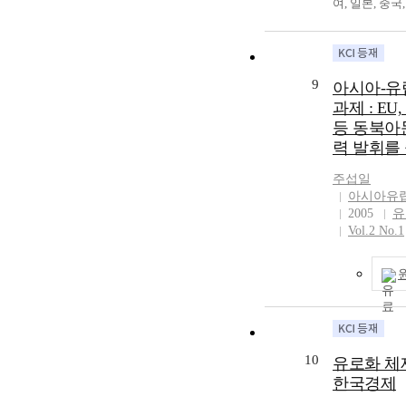
Investment iss
Handelsfreizon
여, 일본, 중국
연합 지침 20
구기관 등이 
countries. The
Ostasiatische 
르, 베트남, 
인들이 노동시
과학기술연구를
that UK, one o
(APEC, ASEM)
미리트의 아시아
않은 채 접근할
럽을 하나의 
influential cou
Europäischen 
업의 현황과 
절한 예방 조
대(ERA)로 
European Union
Allerdings sind
자 한다. 이 
있다. 유엔 협
력을 추진하고 
9
아시아-유
positive and n
genannten Gem
의 전자정부준비
건은 오래전부
은 유럽의 과
과제 : E
to neighboring
noch nicht so
e-비즈니스 준 
법에 포함되어
름은 우리나라
등 동북아
European Unio
vorangeschritt
보사회지수, 
유럽연합의 법
을 주고 있다.
력 발휘를
the withdrawal
Seit dem Grün
준비지수, IT
는 과정이다.
기업간의 공동
TPP, is expecte
EU, 1958, war 
지수, 국가정보
합과 비교할 때
을 통해서 글
주섭일
positive and n
nach Intensivi
가지 지수를 
아휴직 등의 
우리 기업들 
아시아유
on the other 
gemeinschaftl
속으로 이 자
적 역할을 수
고시킬 필요가 
2005
유
countries. As 
Zusammenarbe
여 아시아 지
이 모범적 역
의 많은 과학
Vol.2 No.1
from the Europ
Erweiterungen
한 한국의 IT
차별법이 수행
회원국들 의 
influence on n
Gemeinschaft b
척방향을 제시
되었기 때문에
들 간에 공동
European Unio
daraus folgend
것을 토대로 
대우법’의 광
진되면서 연구
began to occur
in einem star
화 산업 협력방
이루어져야 할
절감과 시너지
problems politi
sowieeiner
산업의 수출을
울러 차별로부
있음을 눈여결
economically a
Gemeinschafts
다. This paper 
보호를 위한 
다. 둘째, 국
the short term,
die neue EU-Ve
of Asian region
유럽연합 차원
력의 확 대가 
10
유로화 체
that there will
nun auch eine 
measure each c
루어져야 할 
과 중국을 포
한국경제
effect as the i
Einheit angest
levels for a gl
Compared to th
사이에 과학기
shifted to the
2004 hat die E
going to watch
the Nazi regime
력이 비교적 