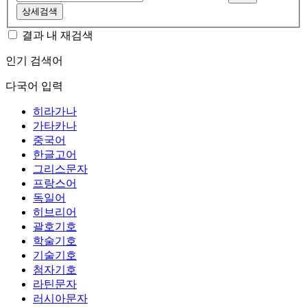
상세검색
결과 내 재검색
인기 검색어
다국어 입력
히라가나
가타카나
중국어
한글고어
그리스문자
프랑스어
독일어
히브리어
괄호기호
학술기호
기술기호
첨자기호
라틴문자
러시아문자