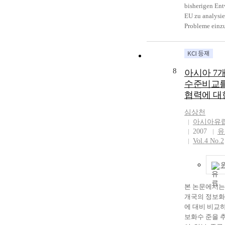
화가 되었고, 
직면하게 되면
bisherigen En
적 비통합을 
상업화에 노력
유로 아시아 
성장발전계획등
EU zu analysie
다. 따라서 
한 사회와 기
향력을 발휘할
가피할 것으로
Probleme einz
투쟁은 독일 
추구함으로써 
수 있다. 그러
논문에서는 TP
durch die bish
가장 우선적 
용자(user)
시아 지역에서
중 동아시아 
Erweiterungen
다. 수년 전
록 노력을 기울
아 국가들의 
로 미국의 TP
sind. Außerdem
모든 차별 행
이 질’ 또는 
은 자명한 사
치는 영향에 
Aufgaben,sowo
적 지침에 의
발’ 등 당면한
8
아시아 7
고, 특히 투
einzelnen Länd
를 논의해왔다.
등을 통해서 
수준비교를 
분석해보고자 
Gemeinschaft 
에 ‘유럽연합위
지식․정보기반
협력에 대
해 영국의 유
werden. Der Ve
Kommission
및 서비스 사
미국이 TPP 
versucht, Prob
장애, 나이, 
하고 있다. 이
심상천
한 정부기관들
zukünftige En
관해서 보호 
학기술정책의 
아시아유
중심으로 문헌
ausführlich zu 
야의 지침을 
리가 주목해야할
2007
유
살펴보고, 실제
Das Resultat s
안 세력이 많
원의 공동연구
Vol.4 No.2
의 영향에 대
Untersuchungen
독일 사회의 
수 있다. 기
해 시사점을 
Gemeinschaft, l
합의 지침을 
가속화되고 신
다. The main pu
positive Entwi
이 아직 남아있
축, 복합화 등
article is to an
erwarten hat. D
재 내각의 많
됨에따라 회원
influence of A
Weltwirtschaft 
본 논문에서는
로 부터의 포
에 의한 공동
on the TPP wit
wichtigen, reg
개국의 정보화
계속 추진하고
더욱 커져가고 
United States. 
Wirtschaftszon
에 대비 비교하
배후 세력들과
6차 프레임워
has chosen the
Nordamerikani
보화수 준을 
상황에 있다. 
회원국 연구자,