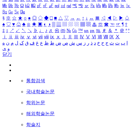
㎒
㎓
㎔
Ω
㏀
㏁
㎊
㎋
㎌
㏖
㏅
㎭
㎮
㎯
㏛
㎩
㎪
㎫
㎬
㏝
㏐
㏓
㏃
㏉
㏜
㏆
§
※
☆
★
○
●
◎
◇
◆
□
■
△
▽
→
←
↑
↓
↔
〓
◁
◀
▷
▶
♤
♠
♡
♥
♧
♣
⊙
◈
▣
◐
◑
▒
▤
▥
▨
▧
▦
▩
♨
☏
☎
☜
☞
¶
†
‡
↕
↗
↙
↖
↘
♭
♩
♪
♬
㉿
㈜
№
㏇
™
㏂
㏘
℡
＃
＆
＊
＠
ª
º
ⅰ
ⅱ
ⅲ
ⅳ
ⅴ
ⅵ
ⅶ
ⅷ
ⅸ
ⅹ
Ⅰ
Ⅱ
Ⅲ
Ⅳ
Ⅴ
Ⅵ
Ⅶ
Ⅷ
Ⅸ
Ⅹ
ا
ب
ت
ث
ج
ح
خ
د
ذ
ر
ز
س
ش
ص
ض
ط
ظ
ع
غ
ف
ق
ک
ل
م
ن
ه
و
ی
닫기
통합검색
국내학술논문
학위논문
해외학술논문
학술지