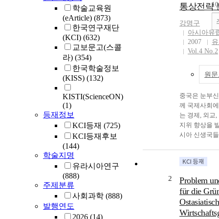
1
통상전략 
학술교육원
(eArticle)
(873)
강명구
한국연구재단
아시아유
(KCI)
(632)
2007
유
교보문고(스콜
Vol.4 No.2
라)
(354)
한국학술정보
원문
(KISS)
(132)
중국은 눈부신
KISTI(ScienceON)
(1)
께 국제사회에
등재정보
는 경제, 외교
KCI등재
(725)
지위 향상을 
시아 신생국들
KCI등재후보
향력을 서서히
(144)
확장해 가고 있
학술지명
장에서 보면 
유라시아연구
국이 현재에 
(888)
2
Problem un
과제를 해결해 
주제분류
für die Grü
장 적합한 지 
사회과학
(888)
Ostasiatisc
다. 중앙아시아
발행연도
Wirtschafts
의 경제발전 
2026
(14)