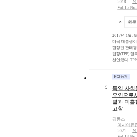
2018
유
가 동아시아 
economy growth
일본과 중국이
Vol.15 No.
을 행사할 수
part developme
국가로서 경제
하는 데 그 목
China is under-
겨가면서 그 
이를 위해 우
consumption g
누가 선도하느
원문
를 통해 국제
with economic 
이 결정된다. 
이점을 고찰하
Central Asia tr
레이시아가 주
2017년 1월,
유로화가 국제
and suppress X
아 정상회담(E
미국 대통령이
되는 경우에 얻
separatism crus
시아 쿠알라룸
협정인 환태
점을 설 명함
side area throu
동된 이후 여
협정(TPP) 
국제통화로서 
and security c
배제한 아세안 +
선언했다. TP
이론적 근거를
which is based
주, 뉴질랜드 
이 주도하고 캐
다. 또한 국
multilateralism
러시아가 참관
칠레, 페루, 
기 위한 기준
investment and
가했다. 이에 
시아, 브루나이
사용되는 해당
Central Asia w
내에는 중국을
뉴질랜드가 참
5
독일 사회
는 지역 (또는
that competiti
체제가 구축될
평양 지역의 
요인으로서
모를 분석하였다
and Europe, Ja
다. 이에 비해
으로, 아시아
경제규모를 살
별과 미흡
this is China g
이 되는 아시
로 한 자유무
로화의 국제통
suggestion abo
(EPA)을 구
고찰
은 협정이다.
성을 살펴보았다
successful adv
여기에는 미국,
국들 중 경제
1위의 통화인
김동조
Asia. It give u
양세 력의 지
큰 영향을 미
아시아유
발행하는 미국
precept that C
하고 있다. 
가들 중 하나
2021
유
비교하여 EU
Asia advance 
력 이외에도 에
연합의 탈퇴를
Vol.18 No.