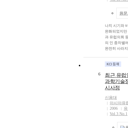
대등함을 입증
combination w
본, 금융 협력
라, 최근, 유
화는 기존의 
governments, p
교류 이외에도
원국들로의 투
일본의 엔화와
enterprise and r
규범, 법 등도
원문
있는 현상을 찾
달러화에 대적
China's advanc
드에 맞춰 나
영국을 바탕으
제통화가 될 
farming filed 
부각되고 있지
스를 이어가던
나치 시기와 
적으로 설명하고
investment sca
동아시아의 헤
은 다국적기업
완화되었지만 
바탕으로 동아
Asia is led go
하려는 대륙과
에 따른 영국의
과 유럽의회 
유로화의 영향
agency, and co
군사적인 준비
적 요인으로부
의 인 종차별
성을 경제학적,
retail trade in 
내용으로 내다 
장 불안정성을
완전히 사라지
점에서 설명하
Dunganjok is ar
러한 역내의 
유럽연합 회원
최근에는 인종
거 1997년의
attention.
오랜 시간 동
는 움직임을 
벌하기 위한 
기의 원인 중 
예견된 것이기
회원국들의 부
일연방의 반차
및 미국 경제
추가 주목되는
어지고, 이에
확대, 인원 
6
최근 유럽연
적 의존을 설
다. 우리나라
영국 주변의 
있다. 본 연
시아 지역에 
과학기술정
의 경제 중심
들에서는 최근
문제의식을 배
에 대한 재구성(re
로는 자칫 주
시사점
혹은 경제 버
독일에서 사회
필요성을 역설
만 불러 일으
되었다고 분석
지니는 의미에
위해 유로화의
신용대
하지 못하는 우
영국이 유럽연
고, 특히 차별
아시아유
아 국가들에 
다. 따라서 
따라 주변의 
가 되 는 노
2006
유
대한 좋은 대안
대륙 과 해양
들에게 미치는
였다. 이에 따
Vol.3 No.1
을 설명하고 있
인 입장을 취
경제, 사회적
별을 판단할 
아 지역에서 
심이 되려고 하
기 시작했는데
대해 살펴본 
새로운 공동통
미 공조 체제 
다국적기업들의