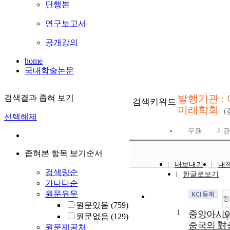
단행본
연구보고서
공개강의
home
국내학술논문
발행기관 :
검색결과 좁혀 보기
검색키워드
미래학회
선택해제
무료
기관
좁혀본 항목 보기순서
내보내기
내
검색량순
한글로보기
가나다순
원문유무
정
원문있음
(759)
1
중앙아시아
원문없음
(129)
내
중국의 對
원문제공처