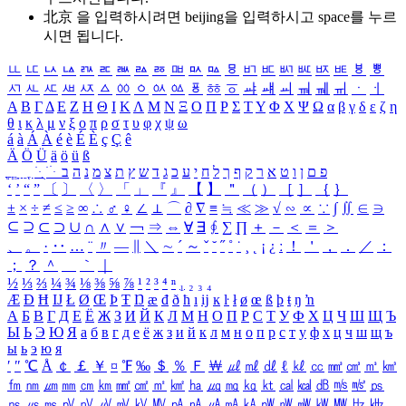
北京 을 입력하시려면
beijing
을 입력하시고 space를 누르
시면 됩니다.
ㅥ
ㅦ
ㅧ
ㅨ
ㅩ
ㅪ
ㅫ
ㅬ
ㅭ
ㅮ
ㅯ
ㅰ
ㅱ
ㅲ
ㅳ
ㅴ
ㅵ
ㅶ
ㅷ
ㅸ
ㅹ
ㅺ
ㅻ
ㅼ
ㅽ
ㅾ
ㅿ
ㆀ
ㆁ
ㆂ
ㆃ
ㆄ
ㆅ
ㆆ
ㆇ
ㆈ
ㆉ
ㆊ
ㆋ
ㆌ
ㆍ
ㆎ
Α
Β
Γ
Δ
Ε
Ζ
Η
Θ
Ι
Κ
Λ
Μ
Ν
Ξ
Ο
Π
Ρ
Σ
Τ
Υ
Φ
Χ
Ψ
Ω
α
β
γ
δ
ε
ζ
η
θ
ι
κ
λ
μ
ν
ξ
ο
π
ρ
σ
τ
υ
φ
χ
ψ
ω
á
à
Á
À
é
è
É
È
ç
Ç
ê
Ä
Ö
Ü
ä
ö
ü
ß
ְ
ֳ
ֲ
ֱ
ָ
ַ
ֵ
ֶ
ִ
ֹ
ּ
ֻ
ׂ
ׁ
ּ
ב
ה
נ
מ
צ
ת
ץ
ש
ד
ג
כ
ע
י
ח
ל
ך
ף
ק
ר
א
ט
ו
ן
ם
פ
‘
’
“
”
〔
〕
〈
〉
「
」
『
』
【
】
＂
（
）
［
］
｛
｝
±
×
÷
≠
≤
≥
∞
∴
♂
♀
∠
⊥
⌒
∂
∇
≡
≒
≪
≫
√
∽
∝
∵
∫
∬
∈
∋
⊆
⊇
⊂
⊃
∪
∩
∧
∨
￢
⇒
⇔
∀
∃
∮
∑
∏
＋
－
＜
＝
＞
、
。
·
‥
…
¨
〃
―
∥
＼
∼
´
～
ˇ
˘
˝
˚
˙
¸
˛
¡
¿
ː
！
＇
，
．
／
：
；
？
＾
＿
｀
｜
½
⅓
⅔
¼
¾
⅛
⅜
⅝
⅞
¹
²
³
⁴
ⁿ
₁
₂
₃
₄
Æ
Ð
Ħ
Ĳ
Ł
Ø
Œ
Þ
Ŧ
Ŋ
æ
đ
ð
ħ
ı
ĳ
ĸ
ŀ
ł
ø
œ
ß
þ
ŧ
ŋ
ŉ
А
Б
В
Г
Д
Е
Ё
Ж
З
И
Й
К
Л
М
Н
О
П
Р
С
Т
У
Ф
Х
Ц
Ч
Ш
Щ
Ъ
Ы
Ь
Э
Ю
Я
а
б
в
г
д
е
ё
ж
з
и
й
к
л
м
н
о
п
р
с
т
у
ф
х
ц
ч
ш
щ
ъ
ы
ь
э
ю
я
′
″
℃
Å
￠
￡
￥
¤
℉
‰
＄
％
Ｆ
￦
㎕
㎖
㎗
ℓ
㎘
㏄
㎣
㎤
㎥
㎦
㎙
㎚
㎛
㎜
㎝
㎞
㎟
㎠
㎡
㎢
㏊
㎍
㎎
㎏
㏏
㎈
㎉
㏈
㎧
㎨
㎰
㎱
㎲
㎳
㎴
㎵
㎶
㎷
㎸
㎹
㎀
㎁
㎂
㎃
㎄
㎺
㎻
㎽
㎾
㎿
㎐
㎑