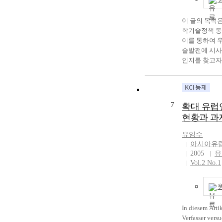
에서의 차별 
일본 엔화를 
아갈 길을 찾아
을 이유로 영
에서 나타난 
용할 수 있다
한국경제의 세
투자를 옮겨가
험적 사례를 
이 글의 목적은
될 수 있지만,
는 선진국 과의
되어지면서 긍
지막으로 이러
학기술정책 동
화와 같이 국
는 방향으로 
있을 것으로 
정하기 위해 
이를 통하여 
하는 것이 가
때문에 이에 
지만, 장기적
회의 법적 조
술발전에 시사
또한 입증하고
추고 우리 경
께하던 공동체
의 반차별법과
인지를 찾고자함
인 측면에서 
제고시키는 실
의 원동력이 
부 분 이 미흡
의 과학기술개
일본 엔화의 
마련해야 할 것
원국이 탈퇴함
찰했다. 이 연
차세대의 기술
큰 기폭제 역할
에는 남북문 
회원국들의 부
에서 여전히 
목표를 둔 장기
그러나 지난 
해결이 전제되
질 것이라는 
진 사람들이 
이 강한 프로
7
확대 유럽연
경제의 불황과
이는 궁극적으
함께 보여지고
삶의 중심에 접
회원국 기업이
패, 아시아 
현황과 과
의 경제공동체
유럽연합 탈퇴처
공정한 기회가
서 연구개발 
갈등 등이 일
도움이 될 것이
국 가입철회에
이 확인된다.
중복을 줄이고
유임수
아 공동 통화
지로 TPP에 
주택시장, 정
응용과 통합흡
아시아유
어렵게 만들고
보인 국가들이
한 업적과 성
력과 자원의 
2005
유
유로화의 탄생
영향이 미미하
노동 세계의 
고시키는 동시
Vol.2 No.1
으로 하여 아
영향은 없을것
의 매우 중요한
지역 국가간의
체 및 더 나아
내놓았지만, 
종에 의한 불
이해질 것을 
통화를 만드는
는 수출시장으
회통 합 과정에
하고 있다. EU
끼치고 있다.
이점을 지닌 
인이 된다. 차
반 이후 EUREK
로화는 그 출
로 인하여 타
In diesem Arti
서적 통합을 
의 사업을 통
화 다음의 세계
투자가 불확실
Verfasser versu
주거, 노동 분
도를 제고시키