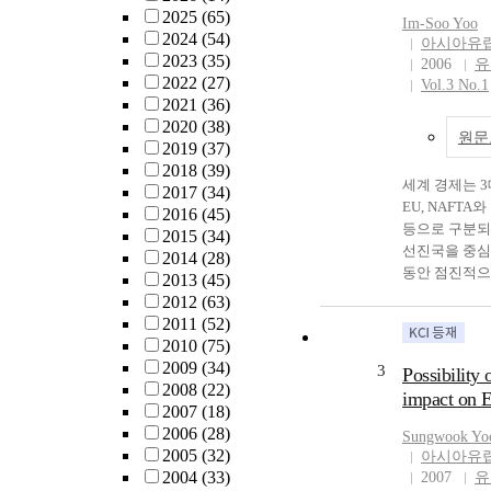
개발을 위한 
2025
(65)
Im-Soo Yoo
있어 가장 적
2024
(54)
아시아유
둘째, 중국의
2023
(35)
2006
유
께 중저가의 
2022
(27)
Vol.3 No.1
다. 셋째, 다
2021
(36)
에 입각하여 
2020
(38)
원문
사․안보협력 
2019
(37)
장-위구르 지
2018
(39)
리주의 운동을
세계 경제는 3
2017
(34)
압하고 서부국
EU, NAFTA
2016
(45)
고자 하고 있다
등으로 구분되
2015
(34)
앙아시아 투자
선진국을 중심
2014
(28)
거의 기득권 
동안 점진적으
2013
(45)
러시아와 새로
전되어 온 공
2012
(63)
럽, 일본 등 
여 아시아에서
2011
(52)
에 있어 성공
필요성은 인정
2010
(75)
수 있다. 따라
진에 대해서는
2009
(34)
3
Possibility 
아시아에 대한
한 상태에 있다
2008
(22)
impact on E
이 우리에게 
의 물결 속에
2007
(18)
다음과 같다. 
을 중심으로 
2006
(28)
Sungwook Yo
시아 진출은 정
아시아 영역까
2005
(32)
아시아유
소상공인이 혼
있는 움직임이 
2004
(33)
2007
유
로 우리에게는