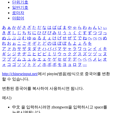
단위기호
일반기호
로마자
아랍어
あ
ぁ
か
が
さ
ざ
た
だ
な
は
ば
ぱ
ま
や
ゃ
ら
わ
ゎ
ん
い
ぃ
き
ぎ
し
じ
ち
ぢ
に
ひ
び
ぴ
み
り
う
ぅ
く
ぐ
す
ず
つ
づ
っ
ぬ
ふ
ぶ
ぷ
む
ゆ
ゅ
る
え
ぇ
け
げ
せ
ぜ
て
で
ね
へ
べ
ぺ
め
れ
お
ぉ
こ
ご
そ
ぞ
と
ど
の
ほ
ぼ
ぽ
も
よ
ょ
ろ
を
ア
ァ
カ
サ
ザ
タ
ダ
ナ
ハ
バ
パ
マ
ヤ
ャ
ラ
ワ
ヮ
ン
イ
ィ
キ
ギ
シ
ジ
チ
ヂ
ニ
ヒ
ビ
ピ
ミ
リ
ウ
ゥ
ク
グ
ス
ズ
ツ
ヅ
ッ
ヌ
フ
ブ
プ
ム
ユ
ュ
ル
エ
ェ
ケ
ゲ
セ
ゼ
テ
デ
ヘ
ベ
ペ
メ
レ
オ
ォ
コ
ゴ
ソ
ゾ
ト
ド
ノ
ホ
ボ
ポ
モ
ヨ
ョ
ロ
ヲ
―
http://chineseinput.net/
에서 pinyin(병음)방식으로 중국어를 변환
할 수 있습니다.
변환된 중국어를 복사하여 사용하시면 됩니다.
예시)
中文 을 입력하시려면
zhongwen
을 입력하시고 space를
누르시면됩니다.