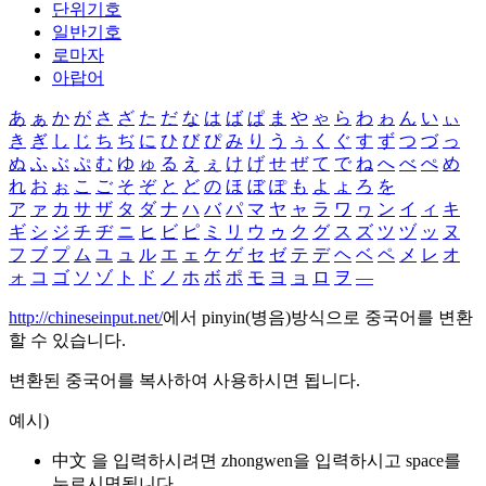
단위기호
일반기호
로마자
아랍어
あ
ぁ
か
が
さ
ざ
た
だ
な
は
ば
ぱ
ま
や
ゃ
ら
わ
ゎ
ん
い
ぃ
き
ぎ
し
じ
ち
ぢ
に
ひ
び
ぴ
み
り
う
ぅ
く
ぐ
す
ず
つ
づ
っ
ぬ
ふ
ぶ
ぷ
む
ゆ
ゅ
る
え
ぇ
け
げ
せ
ぜ
て
で
ね
へ
べ
ぺ
め
れ
お
ぉ
こ
ご
そ
ぞ
と
ど
の
ほ
ぼ
ぽ
も
よ
ょ
ろ
を
ア
ァ
カ
サ
ザ
タ
ダ
ナ
ハ
バ
パ
マ
ヤ
ャ
ラ
ワ
ヮ
ン
イ
ィ
キ
ギ
シ
ジ
チ
ヂ
ニ
ヒ
ビ
ピ
ミ
リ
ウ
ゥ
ク
グ
ス
ズ
ツ
ヅ
ッ
ヌ
フ
ブ
プ
ム
ユ
ュ
ル
エ
ェ
ケ
ゲ
セ
ゼ
テ
デ
ヘ
ベ
ペ
メ
レ
オ
ォ
コ
ゴ
ソ
ゾ
ト
ド
ノ
ホ
ボ
ポ
モ
ヨ
ョ
ロ
ヲ
―
http://chineseinput.net/
에서 pinyin(병음)방식으로 중국어를 변환
할 수 있습니다.
변환된 중국어를 복사하여 사용하시면 됩니다.
예시)
中文 을 입력하시려면
zhongwen
을 입력하시고 space를
누르시면됩니다.