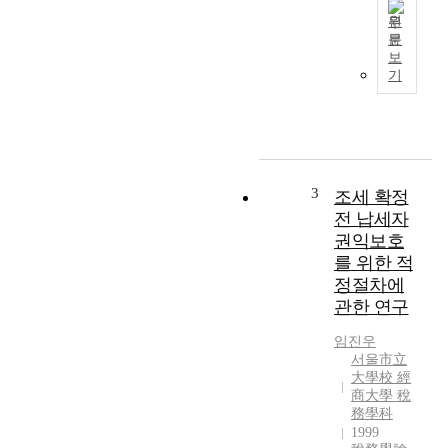
원
문
감
보
가
기
상
각
비
의
세
무
3
조세 확정
적
전 납세자
처
권익보호
리
를 위한 적
에
정절차에
관
관한 연구
한
고
임진우
찰
서울市立
大學校 經
商大學 稅
務學科
1999