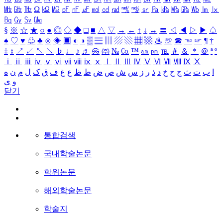
㎒
㎓
㎔
Ω
㏀
㏁
㎊
㎋
㎌
㏖
㏅
㎭
㎮
㎯
㏛
㎩
㎪
㎫
㎬
㏝
㏐
㏓
㏃
㏉
㏜
㏆
§
※
☆
★
○
●
◎
◇
◆
□
■
△
▽
→
←
↑
↓
↔
〓
◁
◀
▷
▶
♤
♠
♡
♥
♧
♣
⊙
◈
▣
◐
◑
▒
▤
▥
▨
▧
▦
▩
♨
☏
☎
☜
☞
¶
†
‡
↕
↗
↙
↖
↘
♭
♩
♪
♬
㉿
㈜
№
㏇
™
㏂
㏘
℡
＃
＆
＊
＠
ª
º
ⅰ
ⅱ
ⅲ
ⅳ
ⅴ
ⅵ
ⅶ
ⅷ
ⅸ
ⅹ
Ⅰ
Ⅱ
Ⅲ
Ⅳ
Ⅴ
Ⅵ
Ⅶ
Ⅷ
Ⅸ
Ⅹ
ا
ب
ت
ث
ج
ح
خ
د
ذ
ر
ز
س
ش
ص
ض
ط
ظ
ع
غ
ف
ق
ک
ل
م
ن
ه
و
ی
닫기
통합검색
국내학술논문
학위논문
해외학술논문
학술지