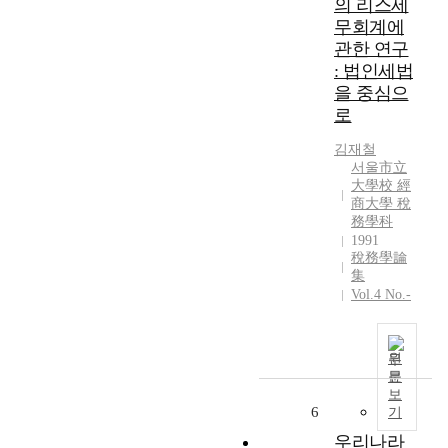
의 리스세
한
무회계에
소
관한 연구
고
: 법인세법
을 중심으
로
김재철
서울市立
大學校 經
商大學 稅
務學科
1991
稅務學論
集
Vol.4 No.-
원
문
보
6
기
우리나라