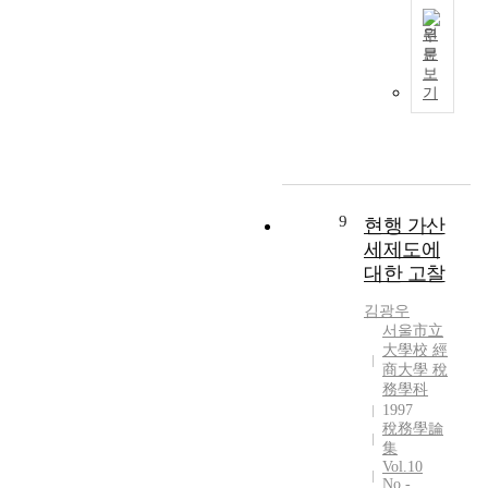
원
문
종
보
합
기
토
지
세
의
문
제
9
현행 가산
와
세제도에
개
대한 고찰
선
방
김광우
안
서울市立
大學校 經
商大學 稅
務學科
1997
稅務學論
集
Vol.10
No.-