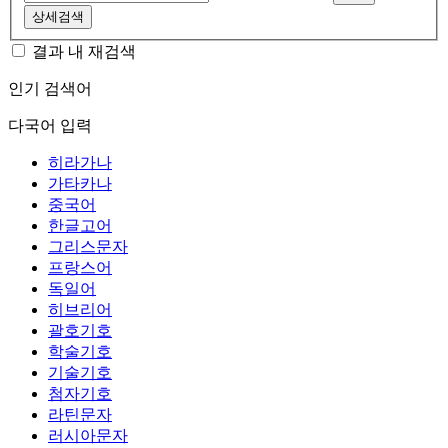
상세검색
결과 내 재검색
인기 검색어
다국어 입력
히라가나
가타카나
중국어
한글고어
그리스문자
프랑스어
독일어
히브리어
괄호기호
학술기호
기술기호
첨자기호
라틴문자
러시아문자