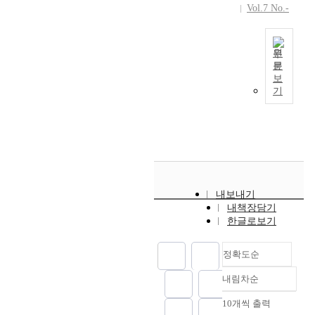
Vol.7 No.-
원
문
토
보
지
기
초
과
이
득
세
의
개
내보내기
선
내책장담기
방
한글로보기
안
정확도순
내림차순
정확도
순
10개씩 출력
내림차순
인기도