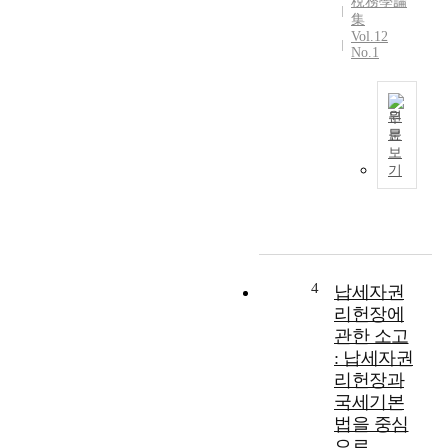
稅務學論
集
Vol.12
No.1
원
문
조
보
세
기
확
정
전
납
세
자
4
납세자권
권
리헌장에
익
관한 소고
보
: 납세자권
호
리헌장과
를
국세기본
위
법을 중심
한
으로
적