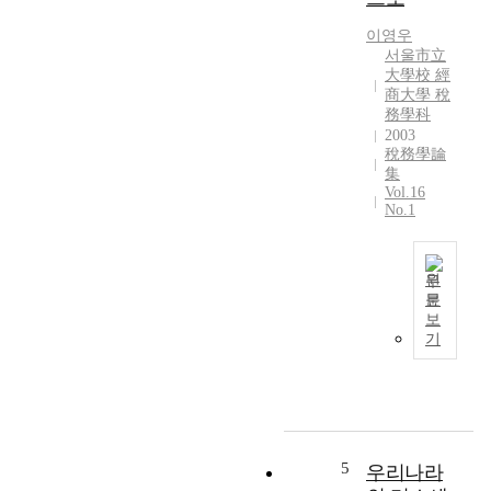
정
이영우
절
서울市立
차
大學校 經
에
商大學 稅
관
務學科
한
2003
연
稅務學論
구
集
Vol.16
No.1
원
문
납
보
세
기
자
권
리
헌
장
에
5
우리나라
관