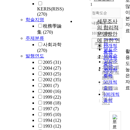
로
1
많
KERIS(RISS)
이
정확도순
(270)
본
학술지명
세무조사
내림차순
자
정확도
稅務學論
의 합리적
료
순
集
(270)
10개씩 출력
운영방안
내림차순
인기도
주제분류
에 관한 연
순
조회
사회과학
10개씩
구
연도순
(270)
활
출력
제목순
발행연도
송선향
용
20개씩
저자순
2005
(31)
서울市立
도
출력
大學校 經
발행기
2004
(27)
높
30개씩
商大學 稅
2003
(25)
관순
은
출력
務學科
2002
(35)
자
50개씩
2002
2001
(7)
료
출력
稅務學論
2000
(16)
集
100개씩
1999
(22)
Vol.15
출력
1998
(18)
No.2
1997
(7)
1995
(10)
1994
(12)
원
1993
(12)
문
세