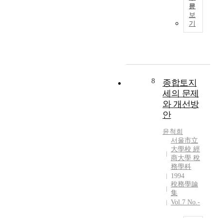
세
문
조
지
보
세
원
기
법
방
률
안
주
을
의
중
에
심
관
으
8
종합토지
한
로
세의 문제
연
)
와 개선방
구
안
윤척희
서울市立
大學校 經
商大學 稅
務學科
1994
稅務學論
集
Vol.7 No.-