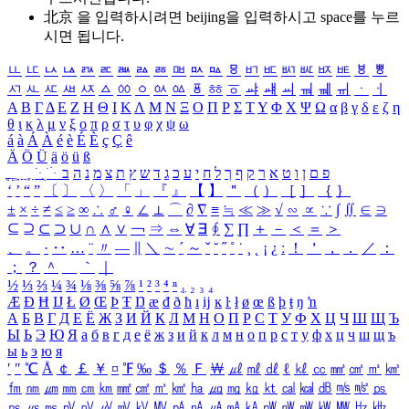
北京 을 입력하시려면
beijing
을 입력하시고 space를 누르
시면 됩니다.
ㅥ
ㅦ
ㅧ
ㅨ
ㅩ
ㅪ
ㅫ
ㅬ
ㅭ
ㅮ
ㅯ
ㅰ
ㅱ
ㅲ
ㅳ
ㅴ
ㅵ
ㅶ
ㅷ
ㅸ
ㅹ
ㅺ
ㅻ
ㅼ
ㅽ
ㅾ
ㅿ
ㆀ
ㆁ
ㆂ
ㆃ
ㆄ
ㆅ
ㆆ
ㆇ
ㆈ
ㆉ
ㆊ
ㆋ
ㆌ
ㆍ
ㆎ
Α
Β
Γ
Δ
Ε
Ζ
Η
Θ
Ι
Κ
Λ
Μ
Ν
Ξ
Ο
Π
Ρ
Σ
Τ
Υ
Φ
Χ
Ψ
Ω
α
β
γ
δ
ε
ζ
η
θ
ι
κ
λ
μ
ν
ξ
ο
π
ρ
σ
τ
υ
φ
χ
ψ
ω
á
à
Á
À
é
è
É
È
ç
Ç
ê
Ä
Ö
Ü
ä
ö
ü
ß
ְ
ֳ
ֲ
ֱ
ָ
ַ
ֵ
ֶ
ִ
ֹ
ּ
ֻ
ׂ
ׁ
ּ
ב
ה
נ
מ
צ
ת
ץ
ש
ד
ג
כ
ע
י
ח
ל
ך
ף
ק
ר
א
ט
ו
ן
ם
פ
‘
’
“
”
〔
〕
〈
〉
「
」
『
』
【
】
＂
（
）
［
］
｛
｝
±
×
÷
≠
≤
≥
∞
∴
♂
♀
∠
⊥
⌒
∂
∇
≡
≒
≪
≫
√
∽
∝
∵
∫
∬
∈
∋
⊆
⊇
⊂
⊃
∪
∩
∧
∨
￢
⇒
⇔
∀
∃
∮
∑
∏
＋
－
＜
＝
＞
、
。
·
‥
…
¨
〃
―
∥
＼
∼
´
～
ˇ
˘
˝
˚
˙
¸
˛
¡
¿
ː
！
＇
，
．
／
：
；
？
＾
＿
｀
｜
½
⅓
⅔
¼
¾
⅛
⅜
⅝
⅞
¹
²
³
⁴
ⁿ
₁
₂
₃
₄
Æ
Ð
Ħ
Ĳ
Ł
Ø
Œ
Þ
Ŧ
Ŋ
æ
đ
ð
ħ
ı
ĳ
ĸ
ŀ
ł
ø
œ
ß
þ
ŧ
ŋ
ŉ
А
Б
В
Г
Д
Е
Ё
Ж
З
И
Й
К
Л
М
Н
О
П
Р
С
Т
У
Ф
Х
Ц
Ч
Ш
Щ
Ъ
Ы
Ь
Э
Ю
Я
а
б
в
г
д
е
ё
ж
з
и
й
к
л
м
н
о
п
р
с
т
у
ф
х
ц
ч
ш
щ
ъ
ы
ь
э
ю
я
′
″
℃
Å
￠
￡
￥
¤
℉
‰
＄
％
Ｆ
￦
㎕
㎖
㎗
ℓ
㎘
㏄
㎣
㎤
㎥
㎦
㎙
㎚
㎛
㎜
㎝
㎞
㎟
㎠
㎡
㎢
㏊
㎍
㎎
㎏
㏏
㎈
㎉
㏈
㎧
㎨
㎰
㎱
㎲
㎳
㎴
㎵
㎶
㎷
㎸
㎹
㎀
㎁
㎂
㎃
㎄
㎺
㎻
㎽
㎾
㎿
㎐
㎑