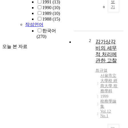
1991
(13)
보
무
기
1990
(10)
조
1989
(10)
사
1988
(15)
의
작성언어
합
한국어
리
(270)
적
2
감가상각
운
오늘 본 자료
비의 세무
영
적 처리에
방
관한 고찰
안
에
최규열
관
서울市立
한
大學校 經
연
商大學 稅
구
務學科
1999
稅務學論
集
Vol.12
No.1