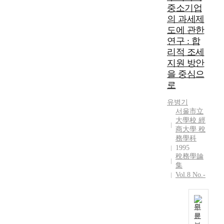
중소기업
의 과세제
도에 관한
연구 : 합
리적 조세
지원 방안
을 중심으
로
유병기
서울市立
大學校 經
商大學 稅
務學科
1995
稅務學論
集
Vol.8 No.-
원
문
우