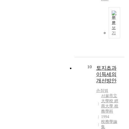
원
문
현
보
행
기
가
산
세
제
도
에
10
토지초과
대
이득세의
한
개선방안
고
찰
손정범
서울市立
大學校 經
商大學 稅
務學科
1994
稅務學論
集