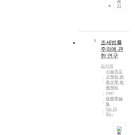
보
리
기
나
라
중
소
기
업
7
조세법률
의
주의에 관
과
한 연구
세
제
김지영
도
서울市立
에
大學校 經
관
商大學 稅
務學科
한
1997
연
稅務學論
구
集
(
Vol.10
합
No.-
리
적
조
원