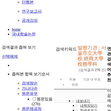
단행본
연구보고서
공개강의
home
국내학술논문
발행기관 : 서
검색결과 좁혀 보기
연
검색키워드
울市立大學
관
선택해제
校 經商大學
검
稅務學科
색
어
(검색결과
270
건)
좁혀본 항목 보기순서
추
무료
기관 내 무료
천
검색량순
유료
가나다순
이
원문유무
검
원문있음
색
내보내기
(270)
어
내책장담기
원문제공처
한글로보기