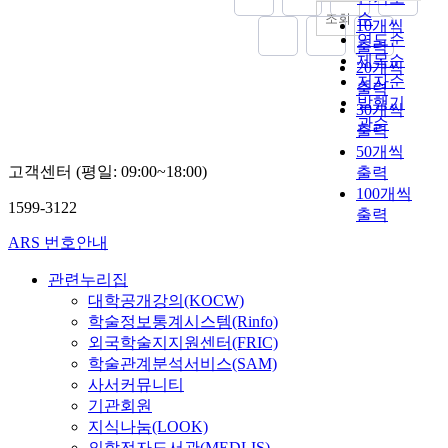
순
조회
10개씩
연도순
출력
제목순
20개씩
저자순
출력
발행기
30개씩
관순
출력
50개씩
고객센터 (평일: 09:00~18:00)
출력
100개씩
1599-3122
출력
ARS 번호안내
관련누리집
대학공개강의(KOCW)
학술정보통계시스템(Rinfo)
외국학술지지원센터(FRIC)
학술관계분석서비스(SAM)
사서커뮤니티
기관회원
지식나눔(LOOK)
의학전자도서관(MEDLIS)