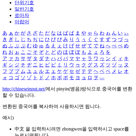
단위기호
일반기호
로마자
아랍어
あ
ぁ
か
が
さ
ざ
た
だ
な
は
ば
ぱ
ま
や
ゃ
ら
わ
ゎ
ん
い
ぃ
き
ぎ
し
じ
ち
ぢ
に
ひ
び
ぴ
み
り
う
ぅ
く
ぐ
す
ず
つ
づ
っ
ぬ
ふ
ぶ
ぷ
む
ゆ
ゅ
る
え
ぇ
け
げ
せ
ぜ
て
で
ね
へ
べ
ぺ
め
れ
お
ぉ
こ
ご
そ
ぞ
と
ど
の
ほ
ぼ
ぽ
も
よ
ょ
ろ
を
ア
ァ
カ
サ
ザ
タ
ダ
ナ
ハ
バ
パ
マ
ヤ
ャ
ラ
ワ
ヮ
ン
イ
ィ
キ
ギ
シ
ジ
チ
ヂ
ニ
ヒ
ビ
ピ
ミ
リ
ウ
ゥ
ク
グ
ス
ズ
ツ
ヅ
ッ
ヌ
フ
ブ
プ
ム
ユ
ュ
ル
エ
ェ
ケ
ゲ
セ
ゼ
テ
デ
ヘ
ベ
ペ
メ
レ
オ
ォ
コ
ゴ
ソ
ゾ
ト
ド
ノ
ホ
ボ
ポ
モ
ヨ
ョ
ロ
ヲ
―
http://chineseinput.net/
에서 pinyin(병음)방식으로 중국어를 변환
할 수 있습니다.
변환된 중국어를 복사하여 사용하시면 됩니다.
예시)
中文 을 입력하시려면
zhongwen
을 입력하시고 space를
누르시면됩니다.