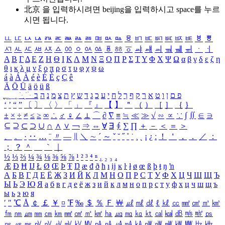
北京 을 입력하시려면
beijing
을 입력하시고 space를 누르
시면 됩니다.
ㅥ
ㅦ
ㅧ
ㅨ
ㅩ
ㅪ
ㅫ
ㅬ
ㅭ
ㅮ
ㅯ
ㅰ
ㅱ
ㅲ
ㅳ
ㅴ
ㅵ
ㅶ
ㅷ
ㅸ
ㅹ
ㅺ
ㅻ
ㅼ
ㅽ
ㅾ
ㅿ
ㆀ
ㆁ
ㆂ
ㆃ
ㆄ
ㆅ
ㆆ
ㆇ
ㆈ
ㆉ
ㆊ
ㆋ
ㆌ
ㆍ
ㆎ
Α
Β
Γ
Δ
Ε
Ζ
Η
Θ
Ι
Κ
Λ
Μ
Ν
Ξ
Ο
Π
Ρ
Σ
Τ
Υ
Φ
Χ
Ψ
Ω
α
β
γ
δ
ε
ζ
η
θ
ι
κ
λ
μ
ν
ξ
ο
π
ρ
σ
τ
υ
φ
χ
ψ
ω
á
à
Á
À
é
è
É
È
ç
Ç
ê
Ä
Ö
Ü
ä
ö
ü
ß
ְ
ֳ
ֲ
ֱ
ָ
ַ
ֵ
ֶ
ִ
ֹ
ּ
ֻ
ׂ
ׁ
ּ
ב
ה
נ
מ
צ
ת
ץ
ש
ד
ג
כ
ע
י
ח
ל
ך
ף
ק
ר
א
ט
ו
ן
ם
פ
‘
’
“
”
〔
〕
〈
〉
「
」
『
』
【
】
＂
（
）
［
］
｛
｝
±
×
÷
≠
≤
≥
∞
∴
♂
♀
∠
⊥
⌒
∂
∇
≡
≒
≪
≫
√
∽
∝
∵
∫
∬
∈
∋
⊆
⊇
⊂
⊃
∪
∩
∧
∨
￢
⇒
⇔
∀
∃
∮
∑
∏
＋
－
＜
＝
＞
、
。
·
‥
…
¨
〃
―
∥
＼
∼
´
～
ˇ
˘
˝
˚
˙
¸
˛
¡
¿
ː
！
＇
，
．
／
：
；
？
＾
＿
｀
｜
½
⅓
⅔
¼
¾
⅛
⅜
⅝
⅞
¹
²
³
⁴
ⁿ
₁
₂
₃
₄
Æ
Ð
Ħ
Ĳ
Ł
Ø
Œ
Þ
Ŧ
Ŋ
æ
đ
ð
ħ
ı
ĳ
ĸ
ŀ
ł
ø
œ
ß
þ
ŧ
ŋ
ŉ
А
Б
В
Г
Д
Е
Ё
Ж
З
И
Й
К
Л
М
Н
О
П
Р
С
Т
У
Ф
Х
Ц
Ч
Ш
Щ
Ъ
Ы
Ь
Э
Ю
Я
а
б
в
г
д
е
ё
ж
з
и
й
к
л
м
н
о
п
р
с
т
у
ф
х
ц
ч
ш
щ
ъ
ы
ь
э
ю
я
′
″
℃
Å
￠
￡
￥
¤
℉
‰
＄
％
Ｆ
￦
㎕
㎖
㎗
ℓ
㎘
㏄
㎣
㎤
㎥
㎦
㎙
㎚
㎛
㎜
㎝
㎞
㎟
㎠
㎡
㎢
㏊
㎍
㎎
㎏
㏏
㎈
㎉
㏈
㎧
㎨
㎰
㎱
㎲
㎳
㎴
㎵
㎶
㎷
㎸
㎹
㎀
㎁
㎂
㎃
㎄
㎺
㎻
㎽
㎾
㎿
㎐
㎑