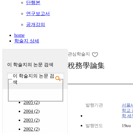
단행본
연구보고서
공개강의
home
학술지 상세
관심학술지
稅務學論集
이 학술지의 논문 검색
이 학술지의 논문 검
색
2005 (2)
발행기관
서울
학교 
2004 (2)
학 세
2003 (2)
발행연도
19uu
2002 (2)