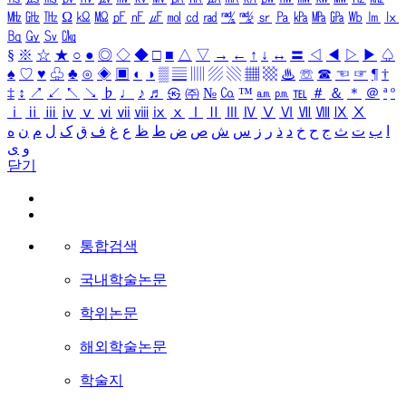
㎒
㎓
㎔
Ω
㏀
㏁
㎊
㎋
㎌
㏖
㏅
㎭
㎮
㎯
㏛
㎩
㎪
㎫
㎬
㏝
㏐
㏓
㏃
㏉
㏜
㏆
§
※
☆
★
○
●
◎
◇
◆
□
■
△
▽
→
←
↑
↓
↔
〓
◁
◀
▷
▶
♤
♠
♡
♥
♧
♣
⊙
◈
▣
◐
◑
▒
▤
▥
▨
▧
▦
▩
♨
☏
☎
☜
☞
¶
†
‡
↕
↗
↙
↖
↘
♭
♩
♪
♬
㉿
㈜
№
㏇
™
㏂
㏘
℡
＃
＆
＊
＠
ª
º
ⅰ
ⅱ
ⅲ
ⅳ
ⅴ
ⅵ
ⅶ
ⅷ
ⅸ
ⅹ
Ⅰ
Ⅱ
Ⅲ
Ⅳ
Ⅴ
Ⅵ
Ⅶ
Ⅷ
Ⅸ
Ⅹ
ا
ب
ت
ث
ج
ح
خ
د
ذ
ر
ز
س
ش
ص
ض
ط
ظ
ع
غ
ف
ق
ک
ل
م
ن
ه
و
ی
닫기
통합검색
국내학술논문
학위논문
해외학술논문
학술지