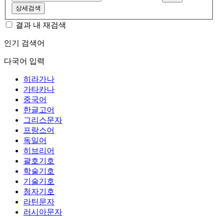
상세검색
결과 내 재검색
인기 검색어
다국어 입력
히라가나
가타카나
중국어
한글고어
그리스문자
프랑스어
독일어
히브리어
괄호기호
학술기호
기술기호
첨자기호
라틴문자
러시아문자