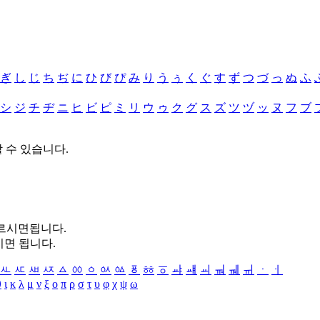
ぎ
し
じ
ち
ぢ
に
ひ
び
ぴ
み
り
う
ぅ
く
ぐ
す
ず
つ
づ
っ
ぬ
ふ
シ
ジ
チ
ヂ
ニ
ヒ
ビ
ピ
ミ
リ
ウ
ゥ
ク
グ
ス
ズ
ツ
ヅ
ッ
ヌ
フ
ブ
할 수 있습니다.
누르시면됩니다.
시면 됩니다.
ㅻ
ㅼ
ㅽ
ㅾ
ㅿ
ㆀ
ㆁ
ㆂ
ㆃ
ㆄ
ㆅ
ㆆ
ㆇ
ㆈ
ㆉ
ㆊ
ㆋ
ㆌ
ㆍ
ㆎ
θ
ι
κ
λ
μ
ν
ξ
ο
π
ρ
σ
τ
υ
φ
χ
ψ
ω