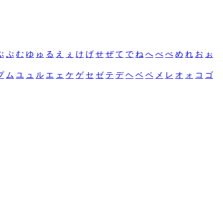
ぶ
ぷ
む
ゆ
ゅ
る
え
ぇ
け
げ
せ
ぜ
て
で
ね
へ
べ
ぺ
め
れ
お
ぉ
プ
ム
ユ
ュ
ル
エ
ェ
ケ
ゲ
セ
ゼ
テ
デ
ヘ
ベ
ペ
メ
レ
オ
ォ
コ
ゴ