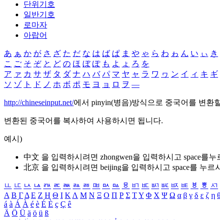
단위기호
일반기호
로마자
아랍어
あ
ぁ
か
が
さ
ざ
た
だ
な
は
ば
ぱ
ま
や
ゃ
ら
わ
ゎ
ん
い
ぃ
き
こ
ご
そ
ぞ
と
ど
の
ほ
ぼ
ぽ
も
よ
ょ
ろ
を
ア
ァ
カ
サ
ザ
タ
ダ
ナ
ハ
バ
パ
マ
ヤ
ャ
ラ
ワ
ヮ
ン
イ
ィ
キ
ギ
ソ
ゾ
ト
ド
ノ
ホ
ボ
ポ
モ
ヨ
ョ
ロ
ヲ
―
http://chineseinput.net/
에서 pinyin(병음)방식으로 중국어를 변환
변환된 중국어를 복사하여 사용하시면 됩니다.
예시)
中文 을 입력하시려면
zhongwen
을 입력하시고 space를
北京 을 입력하시려면
beijing
을 입력하시고 space를 누르
ㅥ
ㅦ
ㅧ
ㅨ
ㅩ
ㅪ
ㅫ
ㅬ
ㅭ
ㅮ
ㅯ
ㅰ
ㅱ
ㅲ
ㅳ
ㅴ
ㅵ
ㅶ
ㅷ
ㅸ
ㅹ
ㅺ
Α
Β
Γ
Δ
Ε
Ζ
Η
Θ
Ι
Κ
Λ
Μ
Ν
Ξ
Ο
Π
Ρ
Σ
Τ
Υ
Φ
Χ
Ψ
Ω
α
β
γ
δ
ε
ζ
η
á
à
Á
À
é
è
É
È
ç
Ç
ê
Ä
Ö
Ü
ä
ö
ü
ß