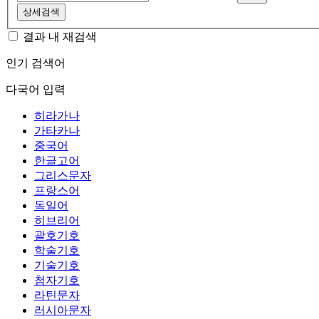
상세검색
결과 내 재검색
인기 검색어
다국어 입력
히라가나
가타카나
중국어
한글고어
그리스문자
프랑스어
독일어
히브리어
괄호기호
학술기호
기술기호
첨자기호
라틴문자
러시아문자