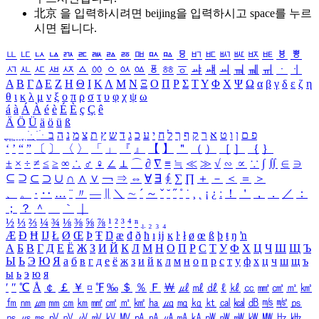
北京 을 입력하시려면
beijing
을 입력하시고 space를 누르
시면 됩니다.
ㅥ
ㅦ
ㅧ
ㅨ
ㅩ
ㅪ
ㅫ
ㅬ
ㅭ
ㅮ
ㅯ
ㅰ
ㅱ
ㅲ
ㅳ
ㅴ
ㅵ
ㅶ
ㅷ
ㅸ
ㅹ
ㅺ
ㅻ
ㅼ
ㅽ
ㅾ
ㅿ
ㆀ
ㆁ
ㆂ
ㆃ
ㆄ
ㆅ
ㆆ
ㆇ
ㆈ
ㆉ
ㆊ
ㆋ
ㆌ
ㆍ
ㆎ
Α
Β
Γ
Δ
Ε
Ζ
Η
Θ
Ι
Κ
Λ
Μ
Ν
Ξ
Ο
Π
Ρ
Σ
Τ
Υ
Φ
Χ
Ψ
Ω
α
β
γ
δ
ε
ζ
η
θ
ι
κ
λ
μ
ν
ξ
ο
π
ρ
σ
τ
υ
φ
χ
ψ
ω
á
à
Á
À
é
è
É
È
ç
Ç
ê
Ä
Ö
Ü
ä
ö
ü
ß
ְ
ֳ
ֲ
ֱ
ָ
ַ
ֵ
ֶ
ִ
ֹ
ּ
ֻ
ׂ
ׁ
ּ
ב
ה
נ
מ
צ
ת
ץ
ש
ד
ג
כ
ע
י
ח
ל
ך
ף
ק
ר
א
ט
ו
ן
ם
פ
‘
’
“
”
〔
〕
〈
〉
「
」
『
』
【
】
＂
（
）
［
］
｛
｝
±
×
÷
≠
≤
≥
∞
∴
♂
♀
∠
⊥
⌒
∂
∇
≡
≒
≪
≫
√
∽
∝
∵
∫
∬
∈
∋
⊆
⊇
⊂
⊃
∪
∩
∧
∨
￢
⇒
⇔
∀
∃
∮
∑
∏
＋
－
＜
＝
＞
、
。
·
‥
…
¨
〃
―
∥
＼
∼
´
～
ˇ
˘
˝
˚
˙
¸
˛
¡
¿
ː
！
＇
，
．
／
：
；
？
＾
＿
｀
｜
½
⅓
⅔
¼
¾
⅛
⅜
⅝
⅞
¹
²
³
⁴
ⁿ
₁
₂
₃
₄
Æ
Ð
Ħ
Ĳ
Ł
Ø
Œ
Þ
Ŧ
Ŋ
æ
đ
ð
ħ
ı
ĳ
ĸ
ŀ
ł
ø
œ
ß
þ
ŧ
ŋ
ŉ
А
Б
В
Г
Д
Е
Ё
Ж
З
И
Й
К
Л
М
Н
О
П
Р
С
Т
У
Ф
Х
Ц
Ч
Ш
Щ
Ъ
Ы
Ь
Э
Ю
Я
а
б
в
г
д
е
ё
ж
з
и
й
к
л
м
н
о
п
р
с
т
у
ф
х
ц
ч
ш
щ
ъ
ы
ь
э
ю
я
′
″
℃
Å
￠
￡
￥
¤
℉
‰
＄
％
Ｆ
￦
㎕
㎖
㎗
ℓ
㎘
㏄
㎣
㎤
㎥
㎦
㎙
㎚
㎛
㎜
㎝
㎞
㎟
㎠
㎡
㎢
㏊
㎍
㎎
㎏
㏏
㎈
㎉
㏈
㎧
㎨
㎰
㎱
㎲
㎳
㎴
㎵
㎶
㎷
㎸
㎹
㎀
㎁
㎂
㎃
㎄
㎺
㎻
㎽
㎾
㎿
㎐
㎑