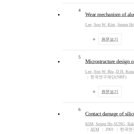
4
Wear mechanism of alum
Lee,
,
Soo
,
W.
,
Kim,
,
Seung
,
H
원문보기
5
Microstructure design of 
Lee,
,
Soo
,
W.
,
Riu,
,
D.H.
,
Kusu
한국연구재단(NRF)
원문보기
6
Contact damage of silic
KIM,
,
Seung
,
Ho
,
SUNG,
,
Rak
ATM
2001
한국연구