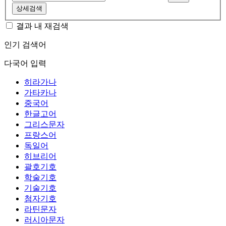
상세검색
결과 내 재검색
인기 검색어
다국어 입력
히라가나
가타카나
중국어
한글고어
그리스문자
프랑스어
독일어
히브리어
괄호기호
학술기호
기술기호
첨자기호
라틴문자
러시아문자