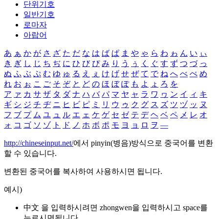
단위기호
일반기호
로마자
아랍어
あ
ぁ
か
が
さ
ざ
た
だ
な
は
ば
ぱ
ま
や
ゃ
ら
わ
ゎ
ん
い
ぃ
き
ぎ
し
じ
ち
ぢ
に
ひ
び
ぴ
み
り
う
ぅ
く
ぐ
す
ず
つ
づ
っ
ぬ
ふ
ぶ
ぷ
む
ゆ
ゅ
る
え
ぇ
け
げ
せ
ぜ
て
で
ね
へ
べ
ぺ
め
れ
お
ぉ
こ
ご
そ
ぞ
と
ど
の
ほ
ぼ
ぽ
も
よ
ょ
ろ
を
ア
ァ
カ
サ
ザ
タ
ダ
ナ
ハ
バ
パ
マ
ヤ
ャ
ラ
ワ
ヮ
ン
イ
ィ
キ
ギ
シ
ジ
チ
ヂ
ニ
ヒ
ビ
ピ
ミ
リ
ウ
ゥ
ク
グ
ス
ズ
ツ
ヅ
ッ
ヌ
フ
ブ
プ
ム
ユ
ュ
ル
エ
ェ
ケ
ゲ
セ
ゼ
テ
デ
ヘ
ベ
ペ
メ
レ
オ
ォ
コ
ゴ
ソ
ゾ
ト
ド
ノ
ホ
ボ
ポ
モ
ヨ
ョ
ロ
ヲ
―
http://chineseinput.net/
에서 pinyin(병음)방식으로 중국어를 변환
할 수 있습니다.
변환된 중국어를 복사하여 사용하시면 됩니다.
예시)
中文 을 입력하시려면
zhongwen
을 입력하시고 space를
누르시면됩니다.