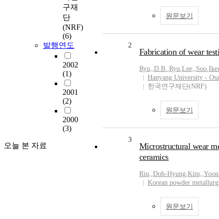
구재
원문보기
단
(NRF)
(6)
발행연도
2
Fabrication of wear tes
2002
Ryu,
,
D.B.
,
Ryu
,
Lee,
,
Soo
,
Ike
(1)
Hanyang University - Os
한국연구재단(NRF)
2001
(2)
원문보기
2000
(3)
3
오늘 본 자료
Microstructural wear 
ceramics
Riu,
,
Doh-Hyung
,
Kim,
,
Yoon
Korean powder metallurgy
원문보기