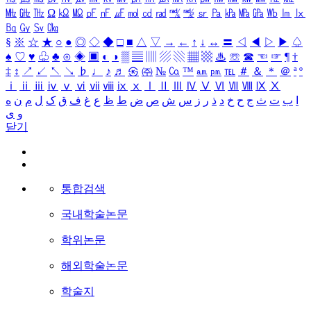
㎒
㎓
㎔
Ω
㏀
㏁
㎊
㎋
㎌
㏖
㏅
㎭
㎮
㎯
㏛
㎩
㎪
㎫
㎬
㏝
㏐
㏓
㏃
㏉
㏜
㏆
§
※
☆
★
○
●
◎
◇
◆
□
■
△
▽
→
←
↑
↓
↔
〓
◁
◀
▷
▶
♤
♠
♡
♥
♧
♣
⊙
◈
▣
◐
◑
▒
▤
▥
▨
▧
▦
▩
♨
☏
☎
☜
☞
¶
†
‡
↕
↗
↙
↖
↘
♭
♩
♪
♬
㉿
㈜
№
㏇
™
㏂
㏘
℡
＃
＆
＊
＠
ª
º
ⅰ
ⅱ
ⅲ
ⅳ
ⅴ
ⅵ
ⅶ
ⅷ
ⅸ
ⅹ
Ⅰ
Ⅱ
Ⅲ
Ⅳ
Ⅴ
Ⅵ
Ⅶ
Ⅷ
Ⅸ
Ⅹ
ا
ب
ت
ث
ج
ح
خ
د
ذ
ر
ز
س
ش
ص
ض
ط
ظ
ع
غ
ف
ق
ک
ل
م
ن
ه
و
ی
닫기
통합검색
국내학술논문
학위논문
해외학술논문
학술지