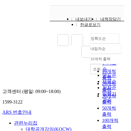
내보내기
내책장담기
한글로보기
정확도순
내림차순
정확도
순
10개씩 출력
내림차순
인기도
순
조회
10개씩
연도순
출력
제목순
20개씩
저자순
출력
고객센터 (평일: 09:00~18:00)
발행기
30개씩
관순
1599-3122
출력
50개씩
ARS 번호안내
출력
100개씩
관련누리집
출력
대학공개강의(KOCW)