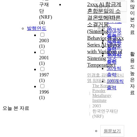
로
2xxx Al 합금계
구재
많
내림차순
정확도
혼합분말의 소
단
이
순
(NRF)
결온도에 따른
10개씩 출력
내림차순
본
인기도
(4)
소결거동
자
순
조회
발행연도
10개씩
(Sintering
료
연도순
출력
Behavior of 2xxx
2003
제목순
20개씩
Series Al alloys
(1)
저자순
출력
with Variation of
발행기
활
30개씩
2001
Sintering
관순
용
출력
(1)
Temperature)
도
50개씩
높
1997
출력
민경호
,
김대건
,
장시
은
(1)
영
,
임태환
,
김영도
100개씩
자
The Korean
출력
Powder
1996
료
Metallurgy
(1)
Institute
2003
오늘 본 자료
한국연구재단
(NRF)
원문보기