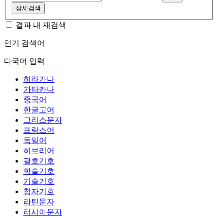
상세검색
결과 내 재검색
인기 검색어
다국어 입력
히라가나
가타카나
중국어
한글고어
그리스문자
프랑스어
독일어
히브리어
괄호기호
학술기호
기술기호
첨자기호
라틴문자
러시아문자