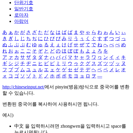
단위기호
일반기호
로마자
아랍어
あ
ぁ
か
が
さ
ざ
た
だ
な
は
ば
ぱ
ま
や
ゃ
ら
わ
ゎ
ん
い
ぃ
き
ぎ
し
じ
ち
ぢ
に
ひ
び
ぴ
み
り
う
ぅ
く
ぐ
す
ず
つ
づ
っ
ぬ
ふ
ぶ
ぷ
む
ゆ
ゅ
る
え
ぇ
け
げ
せ
ぜ
て
で
ね
へ
べ
ぺ
め
れ
お
ぉ
こ
ご
そ
ぞ
と
ど
の
ほ
ぼ
ぽ
も
よ
ょ
ろ
を
ア
ァ
カ
サ
ザ
タ
ダ
ナ
ハ
バ
パ
マ
ヤ
ャ
ラ
ワ
ヮ
ン
イ
ィ
キ
ギ
シ
ジ
チ
ヂ
ニ
ヒ
ビ
ピ
ミ
リ
ウ
ゥ
ク
グ
ス
ズ
ツ
ヅ
ッ
ヌ
フ
ブ
プ
ム
ユ
ュ
ル
エ
ェ
ケ
ゲ
セ
ゼ
テ
デ
ヘ
ベ
ペ
メ
レ
オ
ォ
コ
ゴ
ソ
ゾ
ト
ド
ノ
ホ
ボ
ポ
モ
ヨ
ョ
ロ
ヲ
―
http://chineseinput.net/
에서 pinyin(병음)방식으로 중국어를 변환
할 수 있습니다.
변환된 중국어를 복사하여 사용하시면 됩니다.
예시)
中文 을 입력하시려면
zhongwen
을 입력하시고 space를
누르시면됩니다.