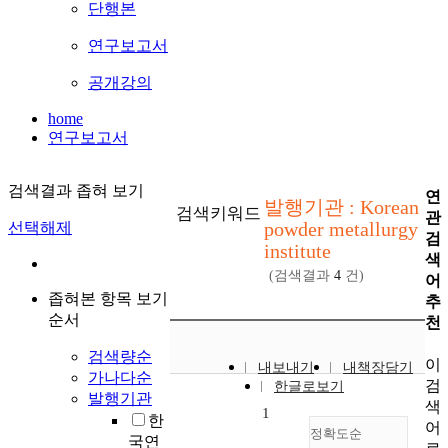
단행본
연구보고서
공개강의
home
연구보고서
검색결과 좁혀 보기
연
발행기관 : Korean
검색키워드
관
powder metallurgy
선택해제
검
institute
색
(검색결과
4
건)
어
좁혀본 항목 보기
추
순서
천
검색량순
이
내보내기
내책장담기
가나다순
검
한글로보기
발행기관
색
1
한
어
정확도순
국연