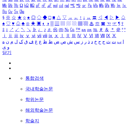
㎒
㎓
㎔
Ω
㏀
㏁
㎊
㎋
㎌
㏖
㏅
㎭
㎮
㎯
㏛
㎩
㎪
㎫
㎬
㏝
㏐
㏓
㏃
㏉
㏜
㏆
§
※
☆
★
○
●
◎
◇
◆
□
■
△
▽
→
←
↑
↓
↔
〓
◁
◀
▷
▶
♤
♠
♡
♥
♧
♣
⊙
◈
▣
◐
◑
▒
▤
▥
▨
▧
▦
▩
♨
☏
☎
☜
☞
¶
†
‡
↕
↗
↙
↖
↘
♭
♩
♪
♬
㉿
㈜
№
㏇
™
㏂
㏘
℡
＃
＆
＊
＠
ª
º
ⅰ
ⅱ
ⅲ
ⅳ
ⅴ
ⅵ
ⅶ
ⅷ
ⅸ
ⅹ
Ⅰ
Ⅱ
Ⅲ
Ⅳ
Ⅴ
Ⅵ
Ⅶ
Ⅷ
Ⅸ
Ⅹ
ا
ب
ت
ث
ج
ح
خ
د
ذ
ر
ز
س
ش
ص
ض
ط
ظ
ع
غ
ف
ق
ک
ل
م
ن
ه
و
ی
닫기
통합검색
국내학술논문
학위논문
해외학술논문
학술지