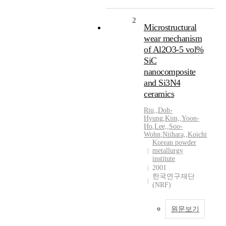
2
Microstructural
wear mechanism
of Al2O3-5 vol%
SiC
nanocomposite
and Si3N4
ceramics
Riu,
,
Doh-
Hyung
,
Kim,
,
Yoon-
Ho
,
Lee,
,
Soo-
Wohn
,
Niihara,
,
Koichi
Korean powder
metallurgy
institute
2001
한국연구재단
(NRF)
원문보기