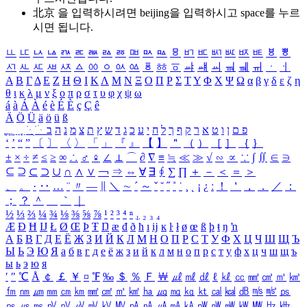
北京 을 입력하시려면
beijing
을 입력하시고 space를 누르
시면 됩니다.
ㅥ
ㅦ
ㅧ
ㅨ
ㅩ
ㅪ
ㅫ
ㅬ
ㅭ
ㅮ
ㅯ
ㅰ
ㅱ
ㅲ
ㅳ
ㅴ
ㅵ
ㅶ
ㅷ
ㅸ
ㅹ
ㅺ
ㅻ
ㅼ
ㅽ
ㅾ
ㅿ
ㆀ
ㆁ
ㆂ
ㆃ
ㆄ
ㆅ
ㆆ
ㆇ
ㆈ
ㆉ
ㆊ
ㆋ
ㆌ
ㆍ
ㆎ
Α
Β
Γ
Δ
Ε
Ζ
Η
Θ
Ι
Κ
Λ
Μ
Ν
Ξ
Ο
Π
Ρ
Σ
Τ
Υ
Φ
Χ
Ψ
Ω
α
β
γ
δ
ε
ζ
η
θ
ι
κ
λ
μ
ν
ξ
ο
π
ρ
σ
τ
υ
φ
χ
ψ
ω
á
à
Á
À
é
è
É
È
ç
Ç
ê
Ä
Ö
Ü
ä
ö
ü
ß
ְ
ֳ
ֲ
ֱ
ָ
ַ
ֵ
ֶ
ִ
ֹ
ּ
ֻ
ׂ
ׁ
ּ
ב
ה
נ
מ
צ
ת
ץ
ש
ד
ג
כ
ע
י
ח
ל
ך
ף
ק
ר
א
ט
ו
ן
ם
פ
‘
’
“
”
〔
〕
〈
〉
「
」
『
』
【
】
＂
（
）
［
］
｛
｝
±
×
÷
≠
≤
≥
∞
∴
♂
♀
∠
⊥
⌒
∂
∇
≡
≒
≪
≫
√
∽
∝
∵
∫
∬
∈
∋
⊆
⊇
⊂
⊃
∪
∩
∧
∨
￢
⇒
⇔
∀
∃
∮
∑
∏
＋
－
＜
＝
＞
、
。
·
‥
…
¨
〃
―
∥
＼
∼
´
～
ˇ
˘
˝
˚
˙
¸
˛
¡
¿
ː
！
＇
，
．
／
：
；
？
＾
＿
｀
｜
½
⅓
⅔
¼
¾
⅛
⅜
⅝
⅞
¹
²
³
⁴
ⁿ
₁
₂
₃
₄
Æ
Ð
Ħ
Ĳ
Ł
Ø
Œ
Þ
Ŧ
Ŋ
æ
đ
ð
ħ
ı
ĳ
ĸ
ŀ
ł
ø
œ
ß
þ
ŧ
ŋ
ŉ
А
Б
В
Г
Д
Е
Ё
Ж
З
И
Й
К
Л
М
Н
О
П
Р
С
Т
У
Ф
Х
Ц
Ч
Ш
Щ
Ъ
Ы
Ь
Э
Ю
Я
а
б
в
г
д
е
ё
ж
з
и
й
к
л
м
н
о
п
р
с
т
у
ф
х
ц
ч
ш
щ
ъ
ы
ь
э
ю
я
′
″
℃
Å
￠
￡
￥
¤
℉
‰
＄
％
Ｆ
￦
㎕
㎖
㎗
ℓ
㎘
㏄
㎣
㎤
㎥
㎦
㎙
㎚
㎛
㎜
㎝
㎞
㎟
㎠
㎡
㎢
㏊
㎍
㎎
㎏
㏏
㎈
㎉
㏈
㎧
㎨
㎰
㎱
㎲
㎳
㎴
㎵
㎶
㎷
㎸
㎹
㎀
㎁
㎂
㎃
㎄
㎺
㎻
㎽
㎾
㎿
㎐
㎑