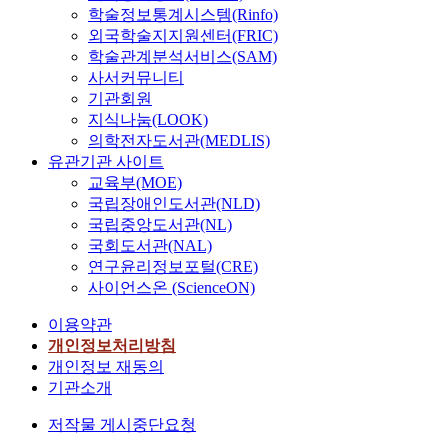
학술정보통계시스템(Rinfo)
외국학술지지원센터(FRIC)
학술관계분석서비스(SAM)
사서커뮤니티
기관회원
지식나눔(LOOK)
의학전자도서관(MEDLIS)
유관기관 사이트
교육부(MOE)
국립장애인도서관(NLD)
국립중앙도서관(NL)
국회도서관(NAL)
연구윤리정보포털(CRE)
사이언스온 (ScienceON)
이용약관
개인정보처리방침
개인정보 재동의
기관소개
저작물 게시중단요청