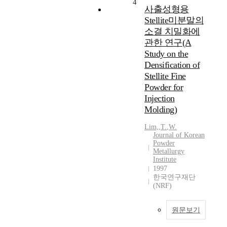
4
사출성형용
Stellite미분말의
소결 치밀화에
관한 연구(A
Study on the
Densification of
Stellite Fine
Powder for
Injection
Molding)
Lim,
,
T.
,
W.
Journal of Korean
Powder
Metallurgy
Institute
1997
한국연구재단
(NRF)
원문보기