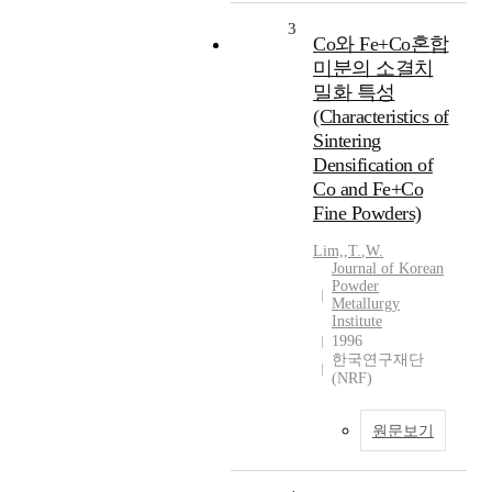
3
Co와 Fe+Co혼합
미분의 소결치
밀화 특성
(Characteristics of
Sintering
Densification of
Co and Fe+Co
Fine Powders)
Lim,
,
T.
,
W.
Journal of Korean
Powder
Metallurgy
Institute
1996
한국연구재단
(NRF)
원문보기