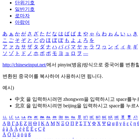
단위기호
일반기호
로마자
아랍어
あ
ぁ
か
が
さ
ざ
た
だ
な
は
ば
ぱ
ま
や
ゃ
ら
わ
ゎ
ん
い
ぃ
き
こ
ご
そ
ぞ
と
ど
の
ほ
ぼ
ぽ
も
よ
ょ
ろ
を
ア
ァ
カ
サ
ザ
タ
ダ
ナ
ハ
バ
パ
マ
ヤ
ャ
ラ
ワ
ヮ
ン
イ
ィ
キ
ギ
ソ
ゾ
ト
ド
ノ
ホ
ボ
ポ
モ
ヨ
ョ
ロ
ヲ
―
http://chineseinput.net/
에서 pinyin(병음)방식으로 중국어를 변환
변환된 중국어를 복사하여 사용하시면 됩니다.
예시)
中文 을 입력하시려면
zhongwen
을 입력하시고 space를
北京 을 입력하시려면
beijing
을 입력하시고 space를 누르
ㅥ
ㅦ
ㅧ
ㅨ
ㅩ
ㅪ
ㅫ
ㅬ
ㅭ
ㅮ
ㅯ
ㅰ
ㅱ
ㅲ
ㅳ
ㅴ
ㅵ
ㅶ
ㅷ
ㅸ
ㅹ
ㅺ
Α
Β
Γ
Δ
Ε
Ζ
Η
Θ
Ι
Κ
Λ
Μ
Ν
Ξ
Ο
Π
Ρ
Σ
Τ
Υ
Φ
Χ
Ψ
Ω
α
β
γ
δ
ε
ζ
η
á
à
Á
À
é
è
É
È
ç
Ç
ê
Ä
Ö
Ü
ä
ö
ü
ß