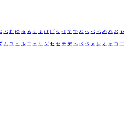
ぶ
ぷ
む
ゆ
ゅ
る
え
ぇ
け
げ
せ
ぜ
て
で
ね
へ
べ
ぺ
め
れ
お
ぉ
プ
ム
ユ
ュ
ル
エ
ェ
ケ
ゲ
セ
ゼ
テ
デ
ヘ
ベ
ペ
メ
レ
オ
ォ
コ
ゴ