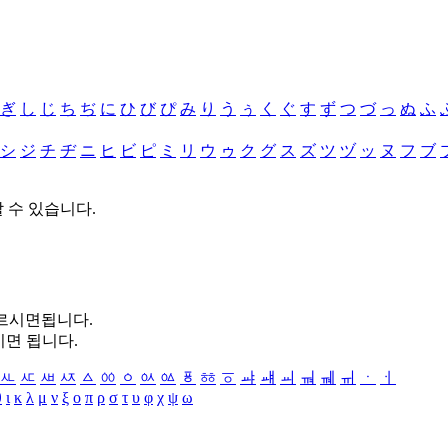
ぎ
し
じ
ち
ぢ
に
ひ
び
ぴ
み
り
う
ぅ
く
ぐ
す
ず
つ
づ
っ
ぬ
ふ
シ
ジ
チ
ヂ
ニ
ヒ
ビ
ピ
ミ
リ
ウ
ゥ
ク
グ
ス
ズ
ツ
ヅ
ッ
ヌ
フ
ブ
할 수 있습니다.
누르시면됩니다.
시면 됩니다.
ㅻ
ㅼ
ㅽ
ㅾ
ㅿ
ㆀ
ㆁ
ㆂ
ㆃ
ㆄ
ㆅ
ㆆ
ㆇ
ㆈ
ㆉ
ㆊ
ㆋ
ㆌ
ㆍ
ㆎ
θ
ι
κ
λ
μ
ν
ξ
ο
π
ρ
σ
τ
υ
φ
χ
ψ
ω