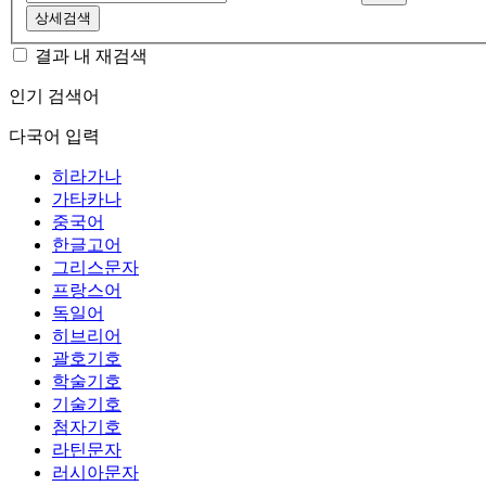
상세검색
결과 내 재검색
인기 검색어
다국어 입력
히라가나
가타카나
중국어
한글고어
그리스문자
프랑스어
독일어
히브리어
괄호기호
학술기호
기술기호
첨자기호
라틴문자
러시아문자