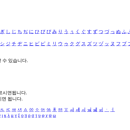
ぎ
し
じ
ち
ぢ
に
ひ
び
ぴ
み
り
う
ぅ
く
ぐ
す
ず
つ
づ
っ
ぬ
ふ
シ
ジ
チ
ヂ
ニ
ヒ
ビ
ピ
ミ
リ
ウ
ゥ
ク
グ
ス
ズ
ツ
ヅ
ッ
ヌ
フ
ブ
할 수 있습니다.
누르시면됩니다.
시면 됩니다.
ㅻ
ㅼ
ㅽ
ㅾ
ㅿ
ㆀ
ㆁ
ㆂ
ㆃ
ㆄ
ㆅ
ㆆ
ㆇ
ㆈ
ㆉ
ㆊ
ㆋ
ㆌ
ㆍ
ㆎ
θ
ι
κ
λ
μ
ν
ξ
ο
π
ρ
σ
τ
υ
φ
χ
ψ
ω