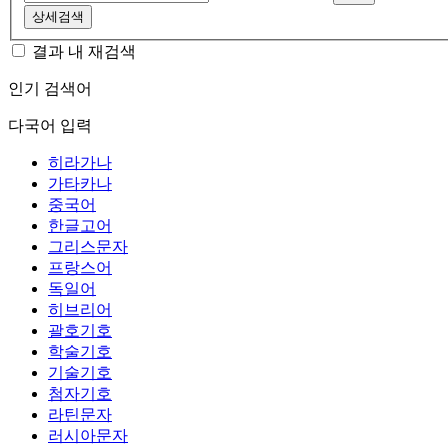
상세검색
결과 내 재검색
인기 검색어
다국어 입력
히라가나
가타카나
중국어
한글고어
그리스문자
프랑스어
독일어
히브리어
괄호기호
학술기호
기술기호
첨자기호
라틴문자
러시아문자