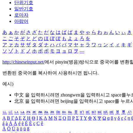
단위기호
일반기호
로마자
아랍어
あ
ぁ
か
が
さ
ざ
た
だ
な
は
ば
ぱ
ま
や
ゃ
ら
わ
ゎ
ん
い
ぃ
き
こ
ご
そ
ぞ
と
ど
の
ほ
ぼ
ぽ
も
よ
ょ
ろ
を
ア
ァ
カ
サ
ザ
タ
ダ
ナ
ハ
バ
パ
マ
ヤ
ャ
ラ
ワ
ヮ
ン
イ
ィ
キ
ギ
ソ
ゾ
ト
ド
ノ
ホ
ボ
ポ
モ
ヨ
ョ
ロ
ヲ
―
http://chineseinput.net/
에서 pinyin(병음)방식으로 중국어를 변환
변환된 중국어를 복사하여 사용하시면 됩니다.
예시)
中文 을 입력하시려면
zhongwen
을 입력하시고 space를
北京 을 입력하시려면
beijing
을 입력하시고 space를 누르
ㅥ
ㅦ
ㅧ
ㅨ
ㅩ
ㅪ
ㅫ
ㅬ
ㅭ
ㅮ
ㅯ
ㅰ
ㅱ
ㅲ
ㅳ
ㅴ
ㅵ
ㅶ
ㅷ
ㅸ
ㅹ
ㅺ
Α
Β
Γ
Δ
Ε
Ζ
Η
Θ
Ι
Κ
Λ
Μ
Ν
Ξ
Ο
Π
Ρ
Σ
Τ
Υ
Φ
Χ
Ψ
Ω
α
β
γ
δ
ε
ζ
η
á
à
Á
À
é
è
É
È
ç
Ç
ê
Ä
Ö
Ü
ä
ö
ü
ß