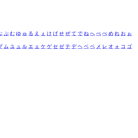
ぶ
ぷ
む
ゆ
ゅ
る
え
ぇ
け
げ
せ
ぜ
て
で
ね
へ
べ
ぺ
め
れ
お
ぉ
プ
ム
ユ
ュ
ル
エ
ェ
ケ
ゲ
セ
ゼ
テ
デ
ヘ
ベ
ペ
メ
レ
オ
ォ
コ
ゴ