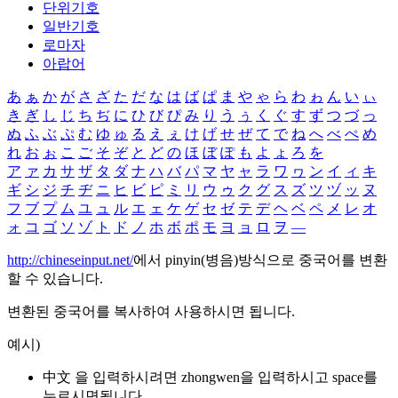
단위기호
일반기호
로마자
아랍어
あ
ぁ
か
が
さ
ざ
た
だ
な
は
ば
ぱ
ま
や
ゃ
ら
わ
ゎ
ん
い
ぃ
き
ぎ
し
じ
ち
ぢ
に
ひ
び
ぴ
み
り
う
ぅ
く
ぐ
す
ず
つ
づ
っ
ぬ
ふ
ぶ
ぷ
む
ゆ
ゅ
る
え
ぇ
け
げ
せ
ぜ
て
で
ね
へ
べ
ぺ
め
れ
お
ぉ
こ
ご
そ
ぞ
と
ど
の
ほ
ぼ
ぽ
も
よ
ょ
ろ
を
ア
ァ
カ
サ
ザ
タ
ダ
ナ
ハ
バ
パ
マ
ヤ
ャ
ラ
ワ
ヮ
ン
イ
ィ
キ
ギ
シ
ジ
チ
ヂ
ニ
ヒ
ビ
ピ
ミ
リ
ウ
ゥ
ク
グ
ス
ズ
ツ
ヅ
ッ
ヌ
フ
ブ
プ
ム
ユ
ュ
ル
エ
ェ
ケ
ゲ
セ
ゼ
テ
デ
ヘ
ベ
ペ
メ
レ
オ
ォ
コ
ゴ
ソ
ゾ
ト
ド
ノ
ホ
ボ
ポ
モ
ヨ
ョ
ロ
ヲ
―
http://chineseinput.net/
에서 pinyin(병음)방식으로 중국어를 변환
할 수 있습니다.
변환된 중국어를 복사하여 사용하시면 됩니다.
예시)
中文 을 입력하시려면
zhongwen
을 입력하시고 space를
누르시면됩니다.