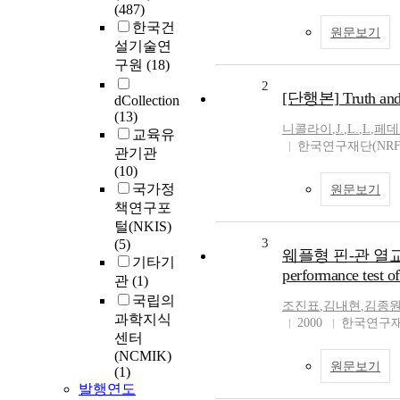
(487)
한국건
원문보기
설기술연
구원
(18)
2
[단행본] Truth and 
dCollection
(13)
니콜라이
,
J.
,
L.
,
L
,
페데
교육유
한국연구재단(NRF
관기관
(10)
국가정
원문보기
책연구포
털(NKIS)
3
(5)
웨플형 핀-관 열교환
기타기
performance test of
관
(1)
국립의
조진표
,
김내현
,
김종
과학지식
2000
한국연구재
센터
(NCMIK)
원문보기
(1)
발행연도