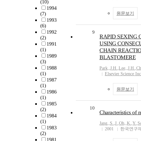
(10)
1994
(7)
원문보기
1993
(6)
1992
9
RAPID SEXING 
(2)
USING CONSEC
1991
(1)
CHAIN REACTIO
1989
BLASTOMERE
(3)
1988
Park,
,
J.H.
,
Lee,
,
J.H.
,
Ch
(1)
Elsevier Science Inc
1987
(1)
원문보기
1986
(1)
1985
10
(2)
Characteristics of
1984
(1)
Jang,
,
S.
,
J.
,
Oh,
,
K.
,
Y.
,
S
1983
2001
한국연구재
(2)
1981