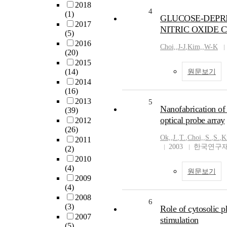
2018
4
(1)
GLUCOSE-DEPR
2017
NITRIC OXIDE 
(5)
2016
Choi,
,
J-J
,
Kim,
,
W-K
(20)
2015
(14)
원문보기
2014
(16)
2013
5
Nanofabrication of 
(39)
optical probe array
2012
(26)
Ok,
,
J.
,
T.
,
Choi,
,
S.
,
S.
,
K
2011
2003
한국연구재
(2)
2010
(4)
원문보기
2009
(4)
2008
6
(3)
Role of cytosolic 
2007
stimulation
(5)