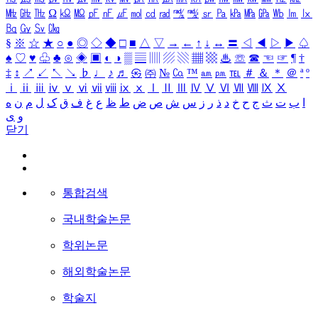
㎒
㎓
㎔
Ω
㏀
㏁
㎊
㎋
㎌
㏖
㏅
㎭
㎮
㎯
㏛
㎩
㎪
㎫
㎬
㏝
㏐
㏓
㏃
㏉
㏜
㏆
§
※
☆
★
○
●
◎
◇
◆
□
■
△
▽
→
←
↑
↓
↔
〓
◁
◀
▷
▶
♤
♠
♡
♥
♧
♣
⊙
◈
▣
◐
◑
▒
▤
▥
▨
▧
▦
▩
♨
☏
☎
☜
☞
¶
†
‡
↕
↗
↙
↖
↘
♭
♩
♪
♬
㉿
㈜
№
㏇
™
㏂
㏘
℡
＃
＆
＊
＠
ª
º
ⅰ
ⅱ
ⅲ
ⅳ
ⅴ
ⅵ
ⅶ
ⅷ
ⅸ
ⅹ
Ⅰ
Ⅱ
Ⅲ
Ⅳ
Ⅴ
Ⅵ
Ⅶ
Ⅷ
Ⅸ
Ⅹ
ا
ب
ت
ث
ج
ح
خ
د
ذ
ر
ز
س
ش
ص
ض
ط
ظ
ع
غ
ف
ق
ک
ل
م
ن
ه
و
ی
닫기
통합검색
국내학술논문
학위논문
해외학술논문
학술지