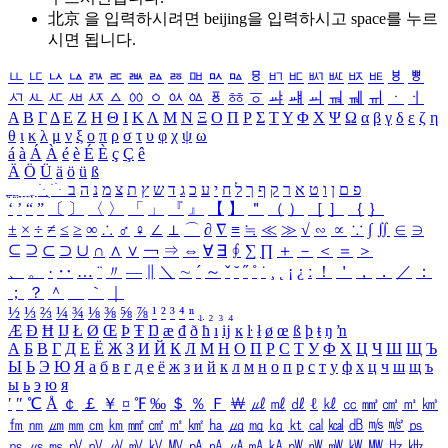
北京 을 입력하시려면
beijing
을 입력하시고 space를 누르
시면 됩니다.
ㅥ
ㅦ
ㅧ
ㅨ
ㅩ
ㅪ
ㅫ
ㅬ
ㅭ
ㅮ
ㅯ
ㅰ
ㅱ
ㅲ
ㅳ
ㅴ
ㅵ
ㅶ
ㅷ
ㅸ
ㅹ
ㅺ
ㅻ
ㅼ
ㅽ
ㅾ
ㅿ
ㆀ
ㆁ
ㆂ
ㆃ
ㆄ
ㆅ
ㆆ
ㆇ
ㆈ
ㆉ
ㆊ
ㆋ
ㆌ
ㆍ
ㆎ
Α
Β
Γ
Δ
Ε
Ζ
Η
Θ
Ι
Κ
Λ
Μ
Ν
Ξ
Ο
Π
Ρ
Σ
Τ
Υ
Φ
Χ
Ψ
Ω
α
β
γ
δ
ε
ζ
η
θ
ι
κ
λ
μ
ν
ξ
ο
π
ρ
σ
τ
υ
φ
χ
ψ
ω
á
à
Á
À
é
è
É
È
ç
Ç
ê
Ä
Ö
Ü
ä
ö
ü
ß
ְ
ֳ
ֲ
ֱ
ָ
ַ
ֵ
ֶ
ִ
ֹ
ּ
ֻ
ׂ
ׁ
ּ
ב
ה
נ
מ
צ
ת
ץ
ש
ד
ג
כ
ע
י
ח
ל
ך
ף
ק
ר
א
ט
ו
ן
ם
פ
‘
’
“
”
〔
〕
〈
〉
「
」
『
』
【
】
＂
（
）
［
］
｛
｝
±
×
÷
≠
≤
≥
∞
∴
♂
♀
∠
⊥
⌒
∂
∇
≡
≒
≪
≫
√
∽
∝
∵
∫
∬
∈
∋
⊆
⊇
⊂
⊃
∪
∩
∧
∨
￢
⇒
⇔
∀
∃
∮
∑
∏
＋
－
＜
＝
＞
、
。
·
‥
…
¨
〃
―
∥
＼
∼
´
～
ˇ
˘
˝
˚
˙
¸
˛
¡
¿
ː
！
＇
，
．
／
：
；
？
＾
＿
｀
｜
½
⅓
⅔
¼
¾
⅛
⅜
⅝
⅞
¹
²
³
⁴
ⁿ
₁
₂
₃
₄
Æ
Ð
Ħ
Ĳ
Ł
Ø
Œ
Þ
Ŧ
Ŋ
æ
đ
ð
ħ
ı
ĳ
ĸ
ŀ
ł
ø
œ
ß
þ
ŧ
ŋ
ŉ
А
Б
В
Г
Д
Е
Ё
Ж
З
И
Й
К
Л
М
Н
О
П
Р
С
Т
У
Ф
Х
Ц
Ч
Ш
Щ
Ъ
Ы
Ь
Э
Ю
Я
а
б
в
г
д
е
ё
ж
з
и
й
к
л
м
н
о
п
р
с
т
у
ф
х
ц
ч
ш
щ
ъ
ы
ь
э
ю
я
′
″
℃
Å
￠
￡
￥
¤
℉
‰
＄
％
Ｆ
￦
㎕
㎖
㎗
ℓ
㎘
㏄
㎣
㎤
㎥
㎦
㎙
㎚
㎛
㎜
㎝
㎞
㎟
㎠
㎡
㎢
㏊
㎍
㎎
㎏
㏏
㎈
㎉
㏈
㎧
㎨
㎰
㎱
㎲
㎳
㎴
㎵
㎶
㎷
㎸
㎹
㎀
㎁
㎂
㎃
㎄
㎺
㎻
㎽
㎾
㎿
㎐
㎑