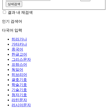
상세검색
결과 내 재검색
인기 검색어
다국어 입력
히라가나
가타카나
중국어
한글고어
그리스문자
프랑스어
독일어
히브리어
괄호기호
학술기호
기술기호
첨자기호
라틴문자
러시아문자