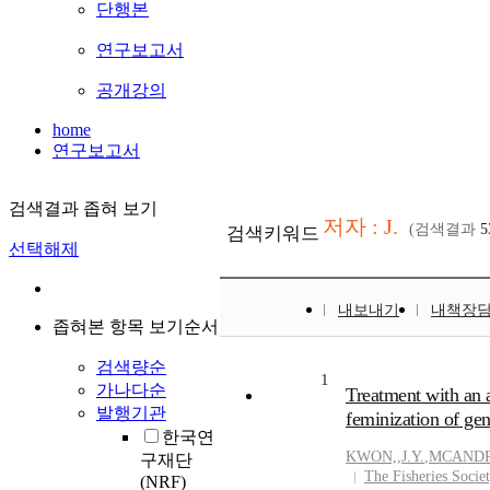
단행본
연구보고서
공개강의
home
연구보고서
검색결과 좁혀 보기
저자 : J.
(검색결과
5
검색키워드
선택해제
내보내기
내책장
좁혀본 항목 보기순서
검색량순
1
가나다순
Treatment with an 
발행기관
feminization of gen
한국연
KWON,
,
J.Y.
,
MCAND
구재단
The Fisheries Societ
(NRF)