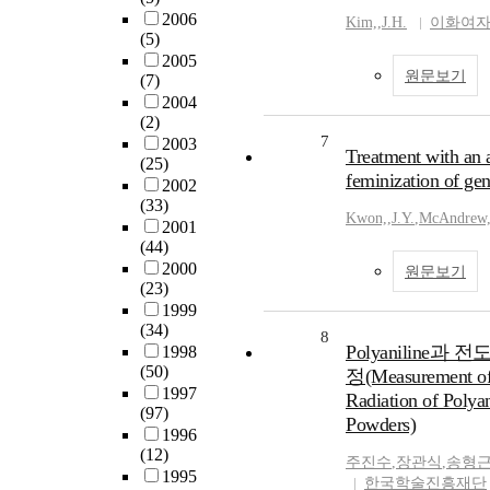
2006
Kim,
,
J.H.
이화여자
(5)
2005
원문보기
(7)
2004
(2)
7
2003
Treatment with an 
(25)
feminization of gen
2002
(33)
Kwon,
,
J.Y.
,
McAndrew
2001
(44)
2000
원문보기
(23)
1999
(34)
8
Polyanilin
1998
(50)
정(Measurement of t
1997
Radiation of Polya
(97)
Powders)
1996
(12)
주진수
,
장관식
,
송형
1995
한국학술진흥재단