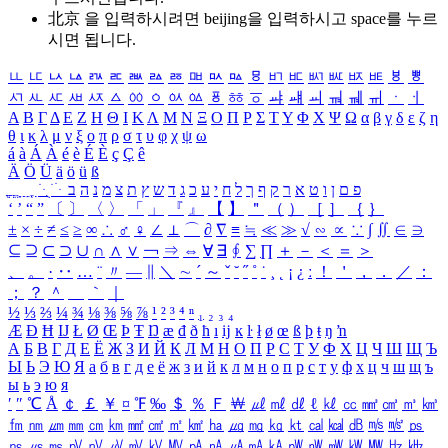
北京 을 입력하시려면
beijing
을 입력하시고 space를 누르
시면 됩니다.
ㅥ
ㅦ
ㅧ
ㅨ
ㅩ
ㅪ
ㅫ
ㅬ
ㅭ
ㅮ
ㅯ
ㅰ
ㅱ
ㅲ
ㅳ
ㅴ
ㅵ
ㅶ
ㅷ
ㅸ
ㅹ
ㅺ
ㅻ
ㅼ
ㅽ
ㅾ
ㅿ
ㆀ
ㆁ
ㆂ
ㆃ
ㆄ
ㆅ
ㆆ
ㆇ
ㆈ
ㆉ
ㆊ
ㆋ
ㆌ
ㆍ
ㆎ
Α
Β
Γ
Δ
Ε
Ζ
Η
Θ
Ι
Κ
Λ
Μ
Ν
Ξ
Ο
Π
Ρ
Σ
Τ
Υ
Φ
Χ
Ψ
Ω
α
β
γ
δ
ε
ζ
η
θ
ι
κ
λ
μ
ν
ξ
ο
π
ρ
σ
τ
υ
φ
χ
ψ
ω
á
à
Á
À
é
è
É
È
ç
Ç
ê
Ä
Ö
Ü
ä
ö
ü
ß
ְ
ֳ
ֲ
ֱ
ָ
ַ
ֵ
ֶ
ִ
ֹ
ּ
ֻ
ׂ
ׁ
ּ
ב
ה
נ
מ
צ
ת
ץ
ש
ד
ג
כ
ע
י
ח
ל
ך
ף
ק
ר
א
ט
ו
ן
ם
פ
‘
’
“
”
〔
〕
〈
〉
「
」
『
』
【
】
＂
（
）
［
］
｛
｝
±
×
÷
≠
≤
≥
∞
∴
♂
♀
∠
⊥
⌒
∂
∇
≡
≒
≪
≫
√
∽
∝
∵
∫
∬
∈
∋
⊆
⊇
⊂
⊃
∪
∩
∧
∨
￢
⇒
⇔
∀
∃
∮
∑
∏
＋
－
＜
＝
＞
、
。
·
‥
…
¨
〃
―
∥
＼
∼
´
～
ˇ
˘
˝
˚
˙
¸
˛
¡
¿
ː
！
＇
，
．
／
：
；
？
＾
＿
｀
｜
½
⅓
⅔
¼
¾
⅛
⅜
⅝
⅞
¹
²
³
⁴
ⁿ
₁
₂
₃
₄
Æ
Ð
Ħ
Ĳ
Ł
Ø
Œ
Þ
Ŧ
Ŋ
æ
đ
ð
ħ
ı
ĳ
ĸ
ŀ
ł
ø
œ
ß
þ
ŧ
ŋ
ŉ
А
Б
В
Г
Д
Е
Ё
Ж
З
И
Й
К
Л
М
Н
О
П
Р
С
Т
У
Ф
Х
Ц
Ч
Ш
Щ
Ъ
Ы
Ь
Э
Ю
Я
а
б
в
г
д
е
ё
ж
з
и
й
к
л
м
н
о
п
р
с
т
у
ф
х
ц
ч
ш
щ
ъ
ы
ь
э
ю
я
′
″
℃
Å
￠
￡
￥
¤
℉
‰
＄
％
Ｆ
￦
㎕
㎖
㎗
ℓ
㎘
㏄
㎣
㎤
㎥
㎦
㎙
㎚
㎛
㎜
㎝
㎞
㎟
㎠
㎡
㎢
㏊
㎍
㎎
㎏
㏏
㎈
㎉
㏈
㎧
㎨
㎰
㎱
㎲
㎳
㎴
㎵
㎶
㎷
㎸
㎹
㎀
㎁
㎂
㎃
㎄
㎺
㎻
㎽
㎾
㎿
㎐
㎑