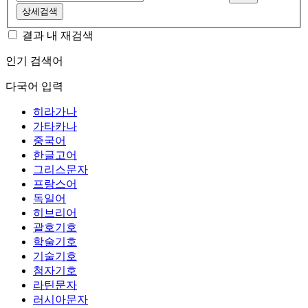
상세검색
결과 내 재검색
인기 검색어
다국어 입력
히라가나
가타카나
중국어
한글고어
그리스문자
프랑스어
독일어
히브리어
괄호기호
학술기호
기술기호
첨자기호
라틴문자
러시아문자