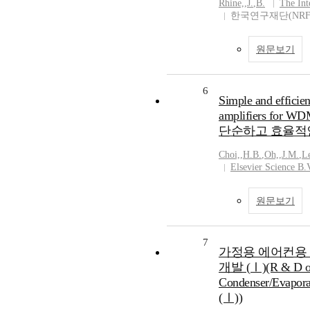
Rhine,
,
J.
,
B.
The Int
한국연구재단(NRF
원문보기
6
Simple and efficie
amplifiers fo
단순하고 효율적인 
Choi,
,
H.B.
,
Oh,
,
J.M.
,
L
Elsevier Science B.
원문보기
7
가정용 에어컨용 B
개발 (Ⅰ)(R & D on
Condenser/Evaporat
(Ⅰ))