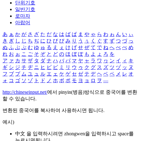
단위기호
일반기호
로마자
아랍어
あ
ぁ
か
が
さ
ざ
た
だ
な
は
ば
ぱ
ま
や
ゃ
ら
わ
ゎ
ん
い
ぃ
き
ぎ
し
じ
ち
ぢ
に
ひ
び
ぴ
み
り
う
ぅ
く
ぐ
す
ず
つ
づ
っ
ぬ
ふ
ぶ
ぷ
む
ゆ
ゅ
る
え
ぇ
け
げ
せ
ぜ
て
で
ね
へ
べ
ぺ
め
れ
お
ぉ
こ
ご
そ
ぞ
と
ど
の
ほ
ぼ
ぽ
も
よ
ょ
ろ
を
ア
ァ
カ
サ
ザ
タ
ダ
ナ
ハ
バ
パ
マ
ヤ
ャ
ラ
ワ
ヮ
ン
イ
ィ
キ
ギ
シ
ジ
チ
ヂ
ニ
ヒ
ビ
ピ
ミ
リ
ウ
ゥ
ク
グ
ス
ズ
ツ
ヅ
ッ
ヌ
フ
ブ
プ
ム
ユ
ュ
ル
エ
ェ
ケ
ゲ
セ
ゼ
テ
デ
ヘ
ベ
ペ
メ
レ
オ
ォ
コ
ゴ
ソ
ゾ
ト
ド
ノ
ホ
ボ
ポ
モ
ヨ
ョ
ロ
ヲ
―
http://chineseinput.net/
에서 pinyin(병음)방식으로 중국어를 변환
할 수 있습니다.
변환된 중국어를 복사하여 사용하시면 됩니다.
예시)
中文 을 입력하시려면
zhongwen
을 입력하시고 space를
누르시면됩니다.