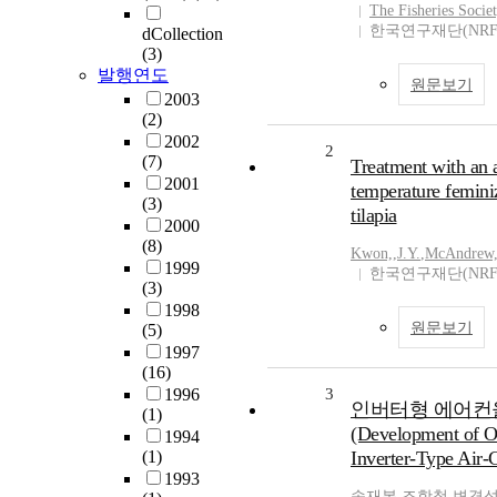
The Fisheries Societ
한국연구재단(NRF
dCollection
(3)
발행연도
원문보기
2003
(2)
2002
2
(7)
Treatment with an a
2001
temperature femini
(3)
tilapia
2000
(8)
Kwon,
,
J.Y.
,
McAndrew
1999
한국연구재단(NRF
(3)
1998
원문보기
(5)
1997
(16)
1996
3
인버터형 에어컨을
(1)
(Development of Op
1994
(1)
Inverter-Type Air-
1993
송재복
,
조항철
,
변경