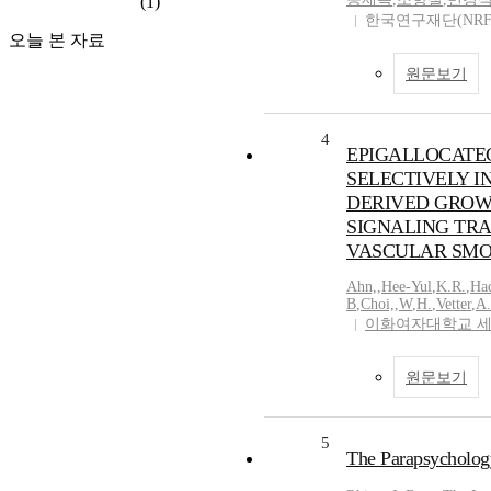
(1)
한국연구재단(NRF
오늘 본 자료
원문보기
4
EPIGALLOCATEC
SELECTIVELY IN
DERIVED GROW
SIGNALING TR
VASCULAR SMO
Ahn,
,
Hee-Yul
,
K.R.
,
Ha
B
,
Choi,
,
W
,
H.
,
Vetter
,
A.
이화여자대학교 
원문보기
5
The Parapsychology