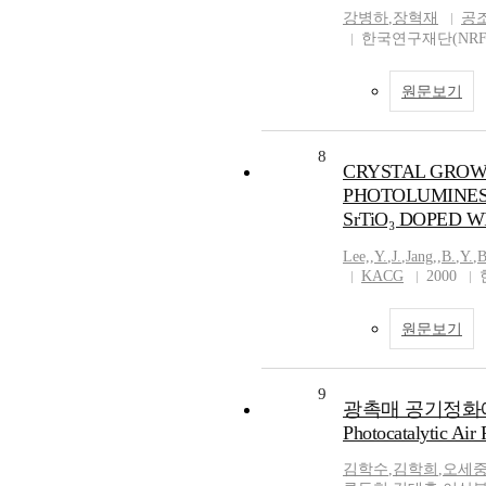
강병하
,
장혁재
공
한국연구재단(NRF
원문보기
8
CRYSTAL GROW
PHOTOLUMINES
SrTiO₃ DOPED WI
Lee,
,
Y.
,
J.
,
Jang,
,
B.
,
Y.
,
B
KACG
2000
원문보기
9
광촉매 공기정화에 관
Photocatalytic Air P
김학수
,
김학희
,
오세