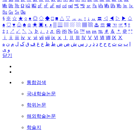
㎒
㎓
㎔
Ω
㏀
㏁
㎊
㎋
㎌
㏖
㏅
㎭
㎮
㎯
㏛
㎩
㎪
㎫
㎬
㏝
㏐
㏓
㏃
㏉
㏜
㏆
§
※
☆
★
○
●
◎
◇
◆
□
■
△
▽
→
←
↑
↓
↔
〓
◁
◀
▷
▶
♤
♠
♡
♥
♧
♣
⊙
◈
▣
◐
◑
▒
▤
▥
▨
▧
▦
▩
♨
☏
☎
☜
☞
¶
†
‡
↕
↗
↙
↖
↘
♭
♩
♪
♬
㉿
㈜
№
㏇
™
㏂
㏘
℡
＃
＆
＊
＠
ª
º
ⅰ
ⅱ
ⅲ
ⅳ
ⅴ
ⅵ
ⅶ
ⅷ
ⅸ
ⅹ
Ⅰ
Ⅱ
Ⅲ
Ⅳ
Ⅴ
Ⅵ
Ⅶ
Ⅷ
Ⅸ
Ⅹ
ا
ب
ت
ث
ج
ح
خ
د
ذ
ر
ز
س
ش
ص
ض
ط
ظ
ع
غ
ف
ق
ک
ل
م
ن
ه
و
ی
닫기
통합검색
국내학술논문
학위논문
해외학술논문
학술지