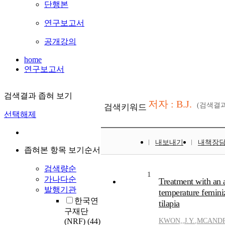
단행본
연구보고서
공개강의
home
연구보고서
검색결과 좁혀 보기
저자 : B.J.
(검색결
검색키워드
선택해제
내보내기
내책장
좁혀본 항목 보기순서
검색량순
1
가나다순
Treatment with an a
발행기관
temperature femini
한국연
tilapia
구재단
(NRF)
(44)
KWON,
,
J.Y.
,
MCAND