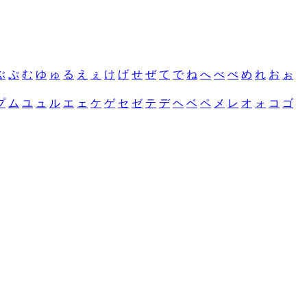
ぶ
ぷ
む
ゆ
ゅ
る
え
ぇ
け
げ
せ
ぜ
て
で
ね
へ
べ
ぺ
め
れ
お
ぉ
プ
ム
ユ
ュ
ル
エ
ェ
ケ
ゲ
セ
ゼ
テ
デ
ヘ
ベ
ペ
メ
レ
オ
ォ
コ
ゴ