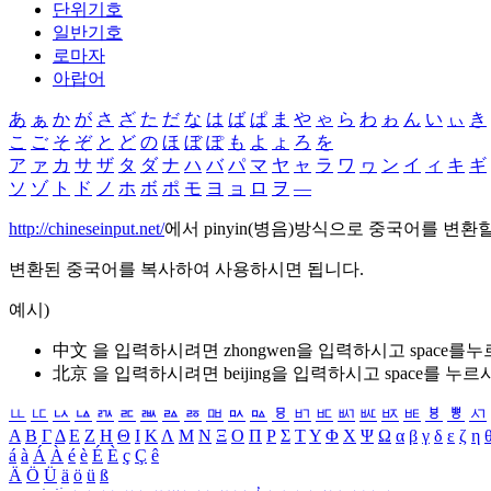
단위기호
일반기호
로마자
아랍어
あ
ぁ
か
が
さ
ざ
た
だ
な
は
ば
ぱ
ま
や
ゃ
ら
わ
ゎ
ん
い
ぃ
き
こ
ご
そ
ぞ
と
ど
の
ほ
ぼ
ぽ
も
よ
ょ
ろ
を
ア
ァ
カ
サ
ザ
タ
ダ
ナ
ハ
バ
パ
マ
ヤ
ャ
ラ
ワ
ヮ
ン
イ
ィ
キ
ギ
ソ
ゾ
ト
ド
ノ
ホ
ボ
ポ
モ
ヨ
ョ
ロ
ヲ
―
http://chineseinput.net/
에서 pinyin(병음)방식으로 중국어를 변환
변환된 중국어를 복사하여 사용하시면 됩니다.
예시)
中文 을 입력하시려면
zhongwen
을 입력하시고 space를
北京 을 입력하시려면
beijing
을 입력하시고 space를 누르
ㅥ
ㅦ
ㅧ
ㅨ
ㅩ
ㅪ
ㅫ
ㅬ
ㅭ
ㅮ
ㅯ
ㅰ
ㅱ
ㅲ
ㅳ
ㅴ
ㅵ
ㅶ
ㅷ
ㅸ
ㅹ
ㅺ
Α
Β
Γ
Δ
Ε
Ζ
Η
Θ
Ι
Κ
Λ
Μ
Ν
Ξ
Ο
Π
Ρ
Σ
Τ
Υ
Φ
Χ
Ψ
Ω
α
β
γ
δ
ε
ζ
η
á
à
Á
À
é
è
É
È
ç
Ç
ê
Ä
Ö
Ü
ä
ö
ü
ß