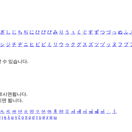
ぎ
し
じ
ち
ぢ
に
ひ
び
ぴ
み
り
う
ぅ
く
ぐ
す
ず
つ
づ
っ
ぬ
ふ
シ
ジ
チ
ヂ
ニ
ヒ
ビ
ピ
ミ
リ
ウ
ゥ
ク
グ
ス
ズ
ツ
ヅ
ッ
ヌ
フ
ブ
할 수 있습니다.
누르시면됩니다.
시면 됩니다.
ㅻ
ㅼ
ㅽ
ㅾ
ㅿ
ㆀ
ㆁ
ㆂ
ㆃ
ㆄ
ㆅ
ㆆ
ㆇ
ㆈ
ㆉ
ㆊ
ㆋ
ㆌ
ㆍ
ㆎ
θ
ι
κ
λ
μ
ν
ξ
ο
π
ρ
σ
τ
υ
φ
χ
ψ
ω