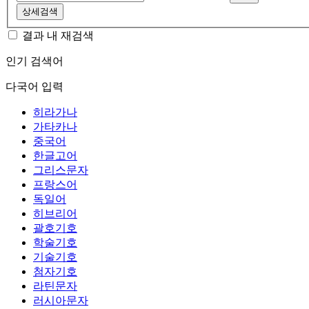
상세검색
결과 내 재검색
인기 검색어
다국어 입력
히라가나
가타카나
중국어
한글고어
그리스문자
프랑스어
독일어
히브리어
괄호기호
학술기호
기술기호
첨자기호
라틴문자
러시아문자