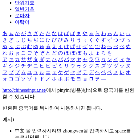
단위기호
일반기호
로마자
아랍어
あ
ぁ
か
が
さ
ざ
た
だ
な
は
ば
ぱ
ま
や
ゃ
ら
わ
ゎ
ん
い
ぃ
き
ぎ
し
じ
ち
ぢ
に
ひ
び
ぴ
み
り
う
ぅ
く
ぐ
す
ず
つ
づ
っ
ぬ
ふ
ぶ
ぷ
む
ゆ
ゅ
る
え
ぇ
け
げ
せ
ぜ
て
で
ね
へ
べ
ぺ
め
れ
お
ぉ
こ
ご
そ
ぞ
と
ど
の
ほ
ぼ
ぽ
も
よ
ょ
ろ
を
ア
ァ
カ
サ
ザ
タ
ダ
ナ
ハ
バ
パ
マ
ヤ
ャ
ラ
ワ
ヮ
ン
イ
ィ
キ
ギ
シ
ジ
チ
ヂ
ニ
ヒ
ビ
ピ
ミ
リ
ウ
ゥ
ク
グ
ス
ズ
ツ
ヅ
ッ
ヌ
フ
ブ
プ
ム
ユ
ュ
ル
エ
ェ
ケ
ゲ
セ
ゼ
テ
デ
ヘ
ベ
ペ
メ
レ
オ
ォ
コ
ゴ
ソ
ゾ
ト
ド
ノ
ホ
ボ
ポ
モ
ヨ
ョ
ロ
ヲ
―
http://chineseinput.net/
에서 pinyin(병음)방식으로 중국어를 변환
할 수 있습니다.
변환된 중국어를 복사하여 사용하시면 됩니다.
예시)
中文 을 입력하시려면
zhongwen
을 입력하시고 space를
누르시면됩니다.