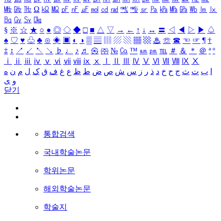
㎒
㎓
㎔
Ω
㏀
㏁
㎊
㎋
㎌
㏖
㏅
㎭
㎮
㎯
㏛
㎩
㎪
㎫
㎬
㏝
㏐
㏓
㏃
㏉
㏜
㏆
§
※
☆
★
○
●
◎
◇
◆
□
■
△
▽
→
←
↑
↓
↔
〓
◁
◀
▷
▶
♤
♠
♡
♥
♧
♣
⊙
◈
▣
◐
◑
▒
▤
▥
▨
▧
▦
▩
♨
☏
☎
☜
☞
¶
†
‡
↕
↗
↙
↖
↘
♭
♩
♪
♬
㉿
㈜
№
㏇
™
㏂
㏘
℡
＃
＆
＊
＠
ª
º
ⅰ
ⅱ
ⅲ
ⅳ
ⅴ
ⅵ
ⅶ
ⅷ
ⅸ
ⅹ
Ⅰ
Ⅱ
Ⅲ
Ⅳ
Ⅴ
Ⅵ
Ⅶ
Ⅷ
Ⅸ
Ⅹ
ا
ب
ت
ث
ج
ح
خ
د
ذ
ر
ز
س
ش
ص
ض
ط
ظ
ع
غ
ف
ق
ک
ل
م
ن
ه
و
ی
닫기
통합검색
국내학술논문
학위논문
해외학술논문
학술지