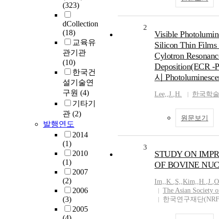
(323)
dCollection
2
(18)
Visible Photolumi
교육유
Silicon Thin Films 
관기관
Cylotron Resonanc
(10)
Deposition(EC
한국건
시 Photoluminesce
설기술연
구원
(4)
Lee,
,
J.
,
H.
한국학
기타기
관
(2)
원문보기
발행연도
2014
(1)
3
2010
STUDY ON IMP
(1)
OF BOVINE NU
2007
(2)
Im,
,
K.
,
S,
,
Kim,
,
H.
,
J.
,
O
2006
The Asian Society 
(3)
한국연구재단(NRF
2005
(4)