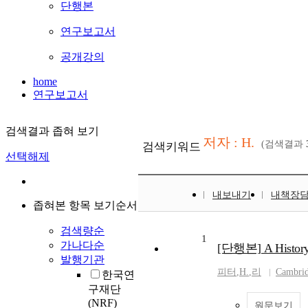
단행본
연구보고서
공개강의
home
연구보고서
검색결과 좁혀 보기
저자 : H.
(검색결과
검색키워드
선택해제
내보내기
내책장
좁혀본 항목 보기순서
검색량순
1
가나다순
[단행본] A History o
발행기관
피터
,
H.
,
리
Cambrid
한국연
구재단
(NRF)
원문보기