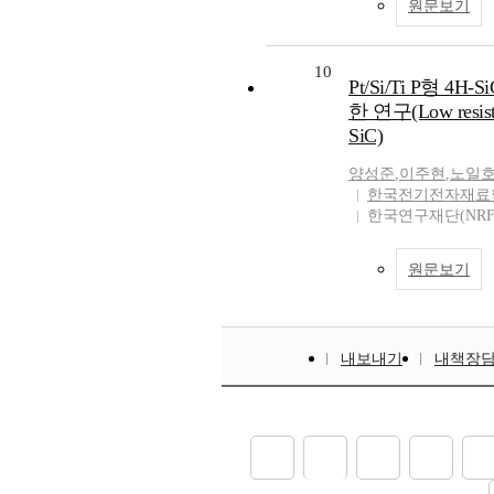
원문보기
10
Pt/Si/Ti P형 
한 연구(Low resistivi
SiC)
양성준
,
이주현
,
노일
한국전기전자재료학
한국연구재단(NRF
원문보기
내보내기
내책장