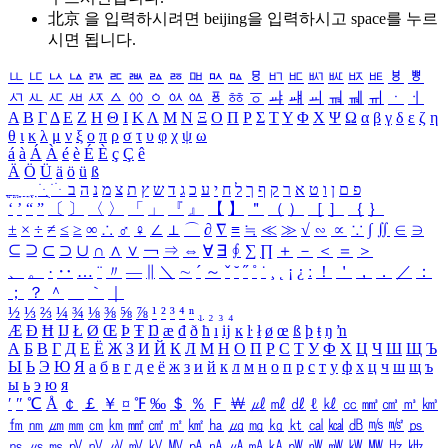
北京 을 입력하시려면
beijing
을 입력하시고 space를 누르
시면 됩니다.
ㅥ
ㅦ
ㅧ
ㅨ
ㅩ
ㅪ
ㅫ
ㅬ
ㅭ
ㅮ
ㅯ
ㅰ
ㅱ
ㅲ
ㅳ
ㅴ
ㅵ
ㅶ
ㅷ
ㅸ
ㅹ
ㅺ
ㅻ
ㅼ
ㅽ
ㅾ
ㅿ
ㆀ
ㆁ
ㆂ
ㆃ
ㆄ
ㆅ
ㆆ
ㆇ
ㆈ
ㆉ
ㆊ
ㆋ
ㆌ
ㆍ
ㆎ
Α
Β
Γ
Δ
Ε
Ζ
Η
Θ
Ι
Κ
Λ
Μ
Ν
Ξ
Ο
Π
Ρ
Σ
Τ
Υ
Φ
Χ
Ψ
Ω
α
β
γ
δ
ε
ζ
η
θ
ι
κ
λ
μ
ν
ξ
ο
π
ρ
σ
τ
υ
φ
χ
ψ
ω
á
à
Á
À
é
è
É
È
ç
Ç
ê
Ä
Ö
Ü
ä
ö
ü
ß
ְ
ֳ
ֲ
ֱ
ָ
ַ
ֵ
ֶ
ִ
ֹ
ּ
ֻ
ׂ
ׁ
ּ
ב
ה
נ
מ
צ
ת
ץ
ש
ד
ג
כ
ע
י
ח
ל
ך
ף
ק
ר
א
ט
ו
ן
ם
פ
‘
’
“
”
〔
〕
〈
〉
「
」
『
』
【
】
＂
（
）
［
］
｛
｝
±
×
÷
≠
≤
≥
∞
∴
♂
♀
∠
⊥
⌒
∂
∇
≡
≒
≪
≫
√
∽
∝
∵
∫
∬
∈
∋
⊆
⊇
⊂
⊃
∪
∩
∧
∨
￢
⇒
⇔
∀
∃
∮
∑
∏
＋
－
＜
＝
＞
、
。
·
‥
…
¨
〃
―
∥
＼
∼
´
～
ˇ
˘
˝
˚
˙
¸
˛
¡
¿
ː
！
＇
，
．
／
：
；
？
＾
＿
｀
｜
½
⅓
⅔
¼
¾
⅛
⅜
⅝
⅞
¹
²
³
⁴
ⁿ
₁
₂
₃
₄
Æ
Ð
Ħ
Ĳ
Ł
Ø
Œ
Þ
Ŧ
Ŋ
æ
đ
ð
ħ
ı
ĳ
ĸ
ŀ
ł
ø
œ
ß
þ
ŧ
ŋ
ŉ
А
Б
В
Г
Д
Е
Ё
Ж
З
И
Й
К
Л
М
Н
О
П
Р
С
Т
У
Ф
Х
Ц
Ч
Ш
Щ
Ъ
Ы
Ь
Э
Ю
Я
а
б
в
г
д
е
ё
ж
з
и
й
к
л
м
н
о
п
р
с
т
у
ф
х
ц
ч
ш
щ
ъ
ы
ь
э
ю
я
′
″
℃
Å
￠
￡
￥
¤
℉
‰
＄
％
Ｆ
￦
㎕
㎖
㎗
ℓ
㎘
㏄
㎣
㎤
㎥
㎦
㎙
㎚
㎛
㎜
㎝
㎞
㎟
㎠
㎡
㎢
㏊
㎍
㎎
㎏
㏏
㎈
㎉
㏈
㎧
㎨
㎰
㎱
㎲
㎳
㎴
㎵
㎶
㎷
㎸
㎹
㎀
㎁
㎂
㎃
㎄
㎺
㎻
㎽
㎾
㎿
㎐
㎑