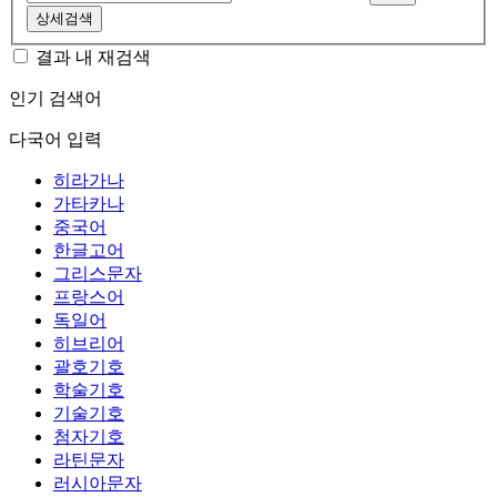
상세검색
결과 내 재검색
인기 검색어
다국어 입력
히라가나
가타카나
중국어
한글고어
그리스문자
프랑스어
독일어
히브리어
괄호기호
학술기호
기술기호
첨자기호
라틴문자
러시아문자