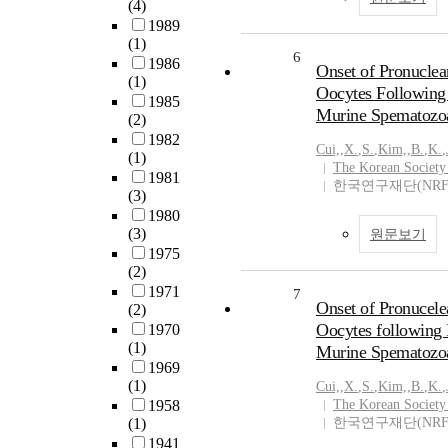
(4)
1989
(1)
6
1986
Onset of Pronuclea
(1)
Oocytes Following 
1985
Murine Spematozo
(2)
1982
Cui,
,
X.
,
S.
,
Kim,
,
B.
,
K.
,
(1)
The Korean Society
1981
한국연구재단(NRF
(3)
1980
(3)
원문보기
1975
(2)
1971
7
Onset of Pronucele
(2)
Oocytes following I
1970
(1)
Murine Spematozo
1969
(1)
Cui,
,
X.
,
S.
,
Kim,
,
B.
,
K.
,
1958
The Korean Society
(1)
한국연구재단(NRF
1941