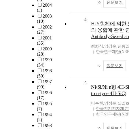
원문보기
2004
(3)
2003
4
(10)
H-Y항체에 의한
2002
의 융합에 관한 연구(St
(27)
Antibody-Sexed an
2001
(35)
최화식
,
임경순
,
진동
2000
한국연구재단(NRF
(28)
1999
(34)
원문보기
1998
(50)
1997
5
Ni/Si/Ni n형 4H-
(99)
1996
to n-type 4H-SiC)
(17)
1995
이주현
,
양성준
,
노일
(7)
한국전기전자재료학
1994
한국연구재단(NRF
(2)
1993
원문보기