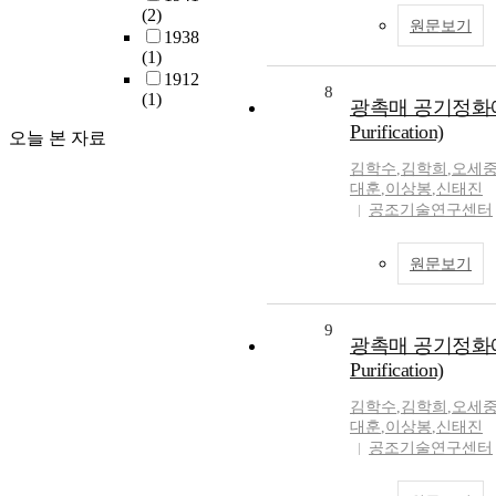
(2)
원문보기
1938
(1)
1912
8
(1)
광촉매 공기정화에 관한 
Purification)
오늘 본 자료
김학수
,
김학희
,
오세
대훈
,
이상봉
,
신태진
공조기술연구센터
원문보기
9
광촉매 공기정화에 관한 
Purification)
김학수
,
김학희
,
오세
대훈
,
이상봉
,
신태진
공조기술연구센터