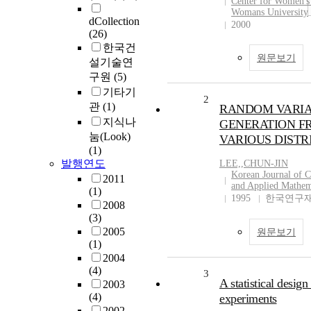
Center for Women's
Womans University
dCollection
2000
(26)
한국건
원문보기
설기술연
구원
(5)
기타기
2
관
(1)
RANDOM VARIA
지식나
GENERATION F
눔(Look)
VARIOUS DISTR
(1)
발행연도
LEE,
,
CHUN-JIN
Korean Journal of 
2011
and Applied Mathem
(1)
1995
한국연구재
2008
(3)
2005
원문보기
(1)
2004
(4)
3
A statistical design 
2003
(4)
experiments
2002