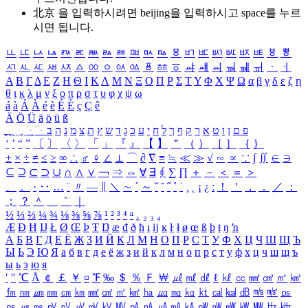
北京 을 입력하시려면
beijing
을 입력하시고 space를 누르
시면 됩니다.
ㅥ
ㅦ
ㅧ
ㅨ
ㅩ
ㅪ
ㅫ
ㅬ
ㅭ
ㅮ
ㅯ
ㅰ
ㅱ
ㅲ
ㅳ
ㅴ
ㅵ
ㅶ
ㅷ
ㅸ
ㅹ
ㅺ
ㅻ
ㅼ
ㅽ
ㅾ
ㅿ
ㆀ
ㆁ
ㆂ
ㆃ
ㆄ
ㆅ
ㆆ
ㆇ
ㆈ
ㆉ
ㆊ
ㆋ
ㆌ
ㆍ
ㆎ
Α
Β
Γ
Δ
Ε
Ζ
Η
Θ
Ι
Κ
Λ
Μ
Ν
Ξ
Ο
Π
Ρ
Σ
Τ
Υ
Φ
Χ
Ψ
Ω
α
β
γ
δ
ε
ζ
η
θ
ι
κ
λ
μ
ν
ξ
ο
π
ρ
σ
τ
υ
φ
χ
ψ
ω
á
à
Á
À
é
è
É
È
ç
Ç
ê
Ä
Ö
Ü
ä
ö
ü
ß
ְ
ֳ
ֲ
ֱ
ָ
ַ
ֵ
ֶ
ִ
ֹ
ּ
ֻ
ׂ
ׁ
ּ
ב
ה
נ
מ
צ
ת
ץ
ש
ד
ג
כ
ע
י
ח
ל
ך
ף
ק
ר
א
ט
ו
ן
ם
פ
‘
’
“
”
〔
〕
〈
〉
「
」
『
』
【
】
＂
（
）
［
］
｛
｝
±
×
÷
≠
≤
≥
∞
∴
♂
♀
∠
⊥
⌒
∂
∇
≡
≒
≪
≫
√
∽
∝
∵
∫
∬
∈
∋
⊆
⊇
⊂
⊃
∪
∩
∧
∨
￢
⇒
⇔
∀
∃
∮
∑
∏
＋
－
＜
＝
＞
、
。
·
‥
…
¨
〃
―
∥
＼
∼
´
～
ˇ
˘
˝
˚
˙
¸
˛
¡
¿
ː
！
＇
，
．
／
：
；
？
＾
＿
｀
｜
½
⅓
⅔
¼
¾
⅛
⅜
⅝
⅞
¹
²
³
⁴
ⁿ
₁
₂
₃
₄
Æ
Ð
Ħ
Ĳ
Ł
Ø
Œ
Þ
Ŧ
Ŋ
æ
đ
ð
ħ
ı
ĳ
ĸ
ŀ
ł
ø
œ
ß
þ
ŧ
ŋ
ŉ
А
Б
В
Г
Д
Е
Ё
Ж
З
И
Й
К
Л
М
Н
О
П
Р
С
Т
У
Ф
Х
Ц
Ч
Ш
Щ
Ъ
Ы
Ь
Э
Ю
Я
а
б
в
г
д
е
ё
ж
з
и
й
к
л
м
н
о
п
р
с
т
у
ф
х
ц
ч
ш
щ
ъ
ы
ь
э
ю
я
′
″
℃
Å
￠
￡
￥
¤
℉
‰
＄
％
Ｆ
￦
㎕
㎖
㎗
ℓ
㎘
㏄
㎣
㎤
㎥
㎦
㎙
㎚
㎛
㎜
㎝
㎞
㎟
㎠
㎡
㎢
㏊
㎍
㎎
㎏
㏏
㎈
㎉
㏈
㎧
㎨
㎰
㎱
㎲
㎳
㎴
㎵
㎶
㎷
㎸
㎹
㎀
㎁
㎂
㎃
㎄
㎺
㎻
㎽
㎾
㎿
㎐
㎑