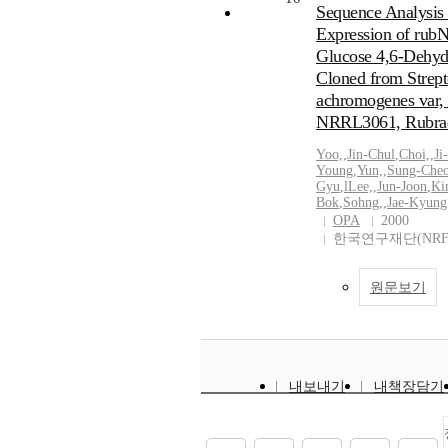
Sequence Analysis
Expression of rub
Glucose 4,6-Dehyd
Cloned from Strep
achromogenes var, 
NRRL3061, Rubrad
Yoo,
,
Jin-Chul
,
Choi,
,
Ji-
Young
,
Yun,
,
Sung-Cheo
Gyu
,
lLee,
,
Jun-Joon
,
Ki
Bok
,
Sohng,
,
Jae-Kyung
OPA
2000
한국연구재단(NRF
원문보기
내보내기
내책장담기