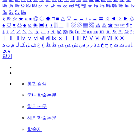
㎒
㎓
㎔
Ω
㏀
㏁
㎊
㎋
㎌
㏖
㏅
㎭
㎮
㎯
㏛
㎩
㎪
㎫
㎬
㏝
㏐
㏓
㏃
㏉
㏜
㏆
§
※
☆
★
○
●
◎
◇
◆
□
■
△
▽
→
←
↑
↓
↔
〓
◁
◀
▷
▶
♤
♠
♡
♥
♧
♣
⊙
◈
▣
◐
◑
▒
▤
▥
▨
▧
▦
▩
♨
☏
☎
☜
☞
¶
†
‡
↕
↗
↙
↖
↘
♭
♩
♪
♬
㉿
㈜
№
㏇
™
㏂
㏘
℡
＃
＆
＊
＠
ª
º
ⅰ
ⅱ
ⅲ
ⅳ
ⅴ
ⅵ
ⅶ
ⅷ
ⅸ
ⅹ
Ⅰ
Ⅱ
Ⅲ
Ⅳ
Ⅴ
Ⅵ
Ⅶ
Ⅷ
Ⅸ
Ⅹ
ا
ب
ت
ث
ج
ح
خ
د
ذ
ر
ز
س
ش
ص
ض
ط
ظ
ع
غ
ف
ق
ک
ل
م
ن
ه
و
ی
닫기
통합검색
국내학술논문
학위논문
해외학술논문
학술지