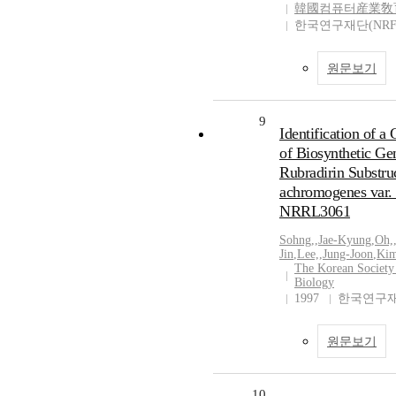
韓國컴퓨터産業敎
한국연구재단(NRF
원문보기
9
Identification of a
of Biosynthetic Ge
Rubradirin Substruc
achromogenes var. 
NRRL3061
Sohng,
,
Jae-Kyung
,
Oh,
Jin
,
Lee,
,
Jung-Joon
,
Kim
The Korean Society
Biology
1997
한국연구재
원문보기
10