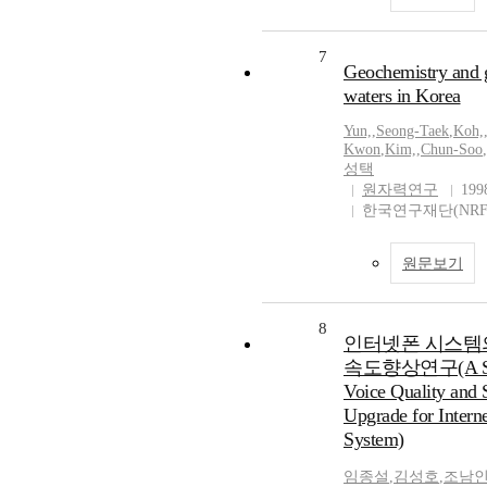
7
Geochemistry and 
waters in Korea
Yun,
,
Seong-Taek
,
Koh,
Kwon
,
Kim,
,
Chun-Soo
,
성택
원자력연구
199
한국연구재단(NRF
원문보기
8
인터넷폰 시스템
속도향상연구(A St
Voice Quality and 
Upgrade for Intern
System)
임종설
,
김성호
,
조남