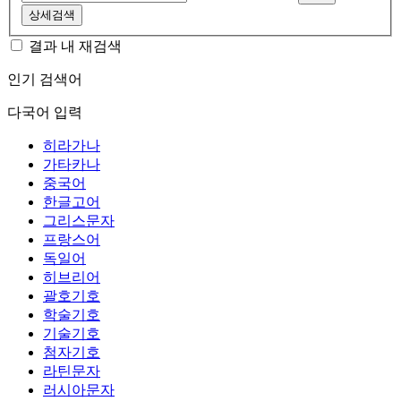
상세검색
결과 내 재검색
인기 검색어
다국어 입력
히라가나
가타카나
중국어
한글고어
그리스문자
프랑스어
독일어
히브리어
괄호기호
학술기호
기술기호
첨자기호
라틴문자
러시아문자