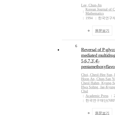
Lee,
,
Chun-Jin
Korean Journal of 
Mathematics
1994
한국연구재
원문보기
6
Reversal of P-glyco
mediated multidrug
5,6,7,3',4'-
pentamethoxyflavo
Choi,
,
Cheol-Hee
,
Sun,
,
Hoon
,
An,
,
Chun-San
,
Y
Cheol
,
Hahm,
,
Kyung-S
Hwa
,
Sohng,
,
Jae-Kyun
Chul
Academic Press
한국연구재단(NRF
원문보기