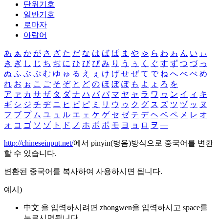
단위기호
일반기호
로마자
아랍어
あ
ぁ
か
が
さ
ざ
た
だ
な
は
ば
ぱ
ま
や
ゃ
ら
わ
ゎ
ん
い
ぃ
き
ぎ
し
じ
ち
ぢ
に
ひ
び
ぴ
み
り
う
ぅ
く
ぐ
す
ず
つ
づ
っ
ぬ
ふ
ぶ
ぷ
む
ゆ
ゅ
る
え
ぇ
け
げ
せ
ぜ
て
で
ね
へ
べ
ぺ
め
れ
お
ぉ
こ
ご
そ
ぞ
と
ど
の
ほ
ぼ
ぽ
も
よ
ょ
ろ
を
ア
ァ
カ
サ
ザ
タ
ダ
ナ
ハ
バ
パ
マ
ヤ
ャ
ラ
ワ
ヮ
ン
イ
ィ
キ
ギ
シ
ジ
チ
ヂ
ニ
ヒ
ビ
ピ
ミ
リ
ウ
ゥ
ク
グ
ス
ズ
ツ
ヅ
ッ
ヌ
フ
ブ
プ
ム
ユ
ュ
ル
エ
ェ
ケ
ゲ
セ
ゼ
テ
デ
ヘ
ベ
ペ
メ
レ
オ
ォ
コ
ゴ
ソ
ゾ
ト
ド
ノ
ホ
ボ
ポ
モ
ヨ
ョ
ロ
ヲ
―
http://chineseinput.net/
에서 pinyin(병음)방식으로 중국어를 변환
할 수 있습니다.
변환된 중국어를 복사하여 사용하시면 됩니다.
예시)
中文 을 입력하시려면
zhongwen
을 입력하시고 space를
누르시면됩니다.