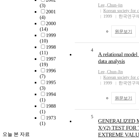
(3)
Lee,
,
Chun-jin
Korean society for 
2001
1999
한국연구재
(4)
2000
(14)
원문보기
1999
(10)
1998
4
(11)
A relational model 
1997
data analysis
(19)
1996
Lee,
,
Chun-Jin
(7)
Korean society for 
1995
1999
한국연구재
(3)
1994
원문보기
(1)
1988
(1)
5
1973
GENERALIZED 
(1)
X^(2) TEST FOR
오늘 본 자료
EXTREME VALU