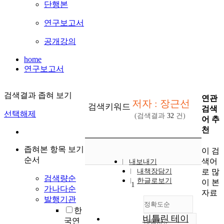
단행본
연구보고서
공개강의
home
연구보고서
검색결과 좁혀 보기
연관
저자 : 장근선
검색키워드
검색
선택해제
(검색결과
32
건)
어 추
천
좁혀본 항목 보기
이 검
순서
색어
내보내기
로 많
내책장담기
검색량순
한글로보기
이 본
1
가나다순
자료
발행기관
정확도순
한
비틀린 테이
국연
내림차순