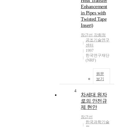
Heat Transfer
Enhancement
in Pipes with
Twisted Tape
Insert)
장근선
,
강희정
공조기술연구
센터
1997
한국연구재단
(NRF)
원문
보기
4
차세대 원자
로의 안전규
제 현안
장근선
한국과학기술