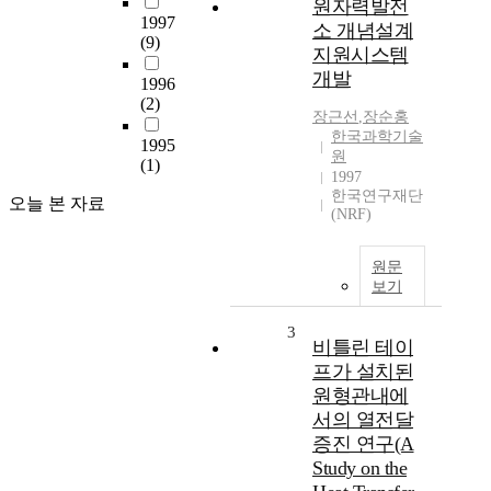
원자력발전
1997
소 개념설계
(9)
지원시스템
개발
1996
(2)
장근선
,
장순홍
한국과학기술
1995
원
(1)
1997
한국연구재단
오늘 본 자료
(NRF)
원문
보기
3
비틀린 테이
프가 설치된
원형관내에
서의 열전달
증진 연구(A
Study on the