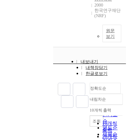
2000
한국연구재단
(NRF)
원문
보기
내보내기
내책장담기
한글로보기
정확도순
내림차순
정확도
순
10개씩 출력
내림차순
인기도
순
조회
10개씩
연도순
출력
제목순
20개씩