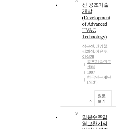
8
신 공조기술
개발
(Development
of Advanced
HVAC
Technology)
장근선
,
권영철
,
강희정
,
이윤수
,
이상재
공조기술연구
센터
1997
한국연구재단
(NRF)
원문
보기
9
밀봉수주입
열교환기의