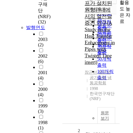
정확도
활용
프가 설치된
구재
순
도 높
원형관내에
10개씩 출력
단
내림차순
인기도
은 자
서의 열전달
(NRF)
순
조회
료
10개씩
(32)
증진 연구(A
연도순
발행연도
출력
Study on the
제목순
20개씩
Heat Transfer
저자순
2003
출력
Enhacement in
발행기
(2)
30개씩
Pipes with
관순
출력
Twisted Tape
2002
50개씩
(6)
insert)
출력
100개씩
2001
장근선
,
장근선
출력
(4)
공기조화 냉
동공학회
1998
2000
한국연구재단
(4)
(NRF)
1999
(3)
원문
보기
1998
(1)
2