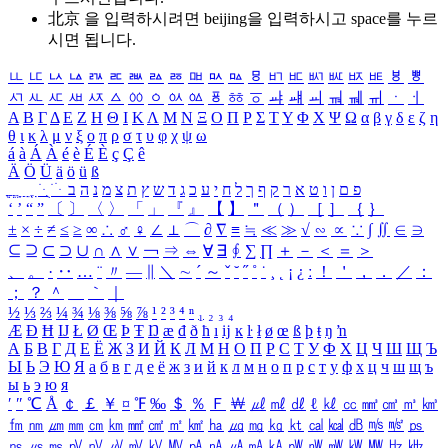
北京 을 입력하시려면
beijing
을 입력하시고 space를 누르
시면 됩니다.
ㅥ
ㅦ
ㅧ
ㅨ
ㅩ
ㅪ
ㅫ
ㅬ
ㅭ
ㅮ
ㅯ
ㅰ
ㅱ
ㅲ
ㅳ
ㅴ
ㅵ
ㅶ
ㅷ
ㅸ
ㅹ
ㅺ
ㅻ
ㅼ
ㅽ
ㅾ
ㅿ
ㆀ
ㆁ
ㆂ
ㆃ
ㆄ
ㆅ
ㆆ
ㆇ
ㆈ
ㆉ
ㆊ
ㆋ
ㆌ
ㆍ
ㆎ
Α
Β
Γ
Δ
Ε
Ζ
Η
Θ
Ι
Κ
Λ
Μ
Ν
Ξ
Ο
Π
Ρ
Σ
Τ
Υ
Φ
Χ
Ψ
Ω
α
β
γ
δ
ε
ζ
η
θ
ι
κ
λ
μ
ν
ξ
ο
π
ρ
σ
τ
υ
φ
χ
ψ
ω
á
à
Á
À
é
è
É
È
ç
Ç
ê
Ä
Ö
Ü
ä
ö
ü
ß
ְ
ֳ
ֲ
ֱ
ָ
ַ
ֵ
ֶ
ִ
ֹ
ּ
ֻ
ׂ
ׁ
ּ
ב
ה
נ
מ
צ
ת
ץ
ש
ד
ג
כ
ע
י
ח
ל
ך
ף
ק
ר
א
ט
ו
ן
ם
פ
‘
’
“
”
〔
〕
〈
〉
「
」
『
』
【
】
＂
（
）
［
］
｛
｝
±
×
÷
≠
≤
≥
∞
∴
♂
♀
∠
⊥
⌒
∂
∇
≡
≒
≪
≫
√
∽
∝
∵
∫
∬
∈
∋
⊆
⊇
⊂
⊃
∪
∩
∧
∨
￢
⇒
⇔
∀
∃
∮
∑
∏
＋
－
＜
＝
＞
、
。
·
‥
…
¨
〃
―
∥
＼
∼
´
～
ˇ
˘
˝
˚
˙
¸
˛
¡
¿
ː
！
＇
，
．
／
：
；
？
＾
＿
｀
｜
½
⅓
⅔
¼
¾
⅛
⅜
⅝
⅞
¹
²
³
⁴
ⁿ
₁
₂
₃
₄
Æ
Ð
Ħ
Ĳ
Ł
Ø
Œ
Þ
Ŧ
Ŋ
æ
đ
ð
ħ
ı
ĳ
ĸ
ŀ
ł
ø
œ
ß
þ
ŧ
ŋ
ŉ
А
Б
В
Г
Д
Е
Ё
Ж
З
И
Й
К
Л
М
Н
О
П
Р
С
Т
У
Ф
Х
Ц
Ч
Ш
Щ
Ъ
Ы
Ь
Э
Ю
Я
а
б
в
г
д
е
ё
ж
з
и
й
к
л
м
н
о
п
р
с
т
у
ф
х
ц
ч
ш
щ
ъ
ы
ь
э
ю
я
′
″
℃
Å
￠
￡
￥
¤
℉
‰
＄
％
Ｆ
￦
㎕
㎖
㎗
ℓ
㎘
㏄
㎣
㎤
㎥
㎦
㎙
㎚
㎛
㎜
㎝
㎞
㎟
㎠
㎡
㎢
㏊
㎍
㎎
㎏
㏏
㎈
㎉
㏈
㎧
㎨
㎰
㎱
㎲
㎳
㎴
㎵
㎶
㎷
㎸
㎹
㎀
㎁
㎂
㎃
㎄
㎺
㎻
㎽
㎾
㎿
㎐
㎑