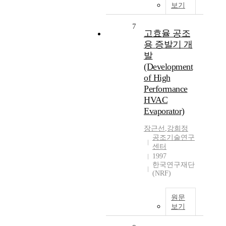
보기
7
고효율 공조
용 증발기 개
발
(Development
of High
Performance
HVAC
Evaporator)
장근선
,
강희정
공조기술연구
센터
1997
한국연구재단
(NRF)
원문
보기