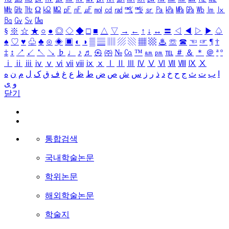
㎒
㎓
㎔
Ω
㏀
㏁
㎊
㎋
㎌
㏖
㏅
㎭
㎮
㎯
㏛
㎩
㎪
㎫
㎬
㏝
㏐
㏓
㏃
㏉
㏜
㏆
§
※
☆
★
○
●
◎
◇
◆
□
■
△
▽
→
←
↑
↓
↔
〓
◁
◀
▷
▶
♤
♠
♡
♥
♧
♣
⊙
◈
▣
◐
◑
▒
▤
▥
▨
▧
▦
▩
♨
☏
☎
☜
☞
¶
†
‡
↕
↗
↙
↖
↘
♭
♩
♪
♬
㉿
㈜
№
㏇
™
㏂
㏘
℡
＃
＆
＊
＠
ª
º
ⅰ
ⅱ
ⅲ
ⅳ
ⅴ
ⅵ
ⅶ
ⅷ
ⅸ
ⅹ
Ⅰ
Ⅱ
Ⅲ
Ⅳ
Ⅴ
Ⅵ
Ⅶ
Ⅷ
Ⅸ
Ⅹ
ا
ب
ت
ث
ج
ح
خ
د
ذ
ر
ز
س
ش
ص
ض
ط
ظ
ع
غ
ف
ق
ک
ل
م
ن
ه
و
ی
닫기
통합검색
국내학술논문
학위논문
해외학술논문
학술지