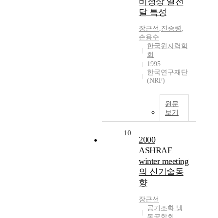
비정상 열전
달 특성
장근선
,
진승령
,
손용수
한국원자력학
회
1995
한국연구재단
(NRF)
원문
보기
10
2000
ASHRAE
winter meeting
의 신기술동
향
장근선
공기조화 냉
동공학회