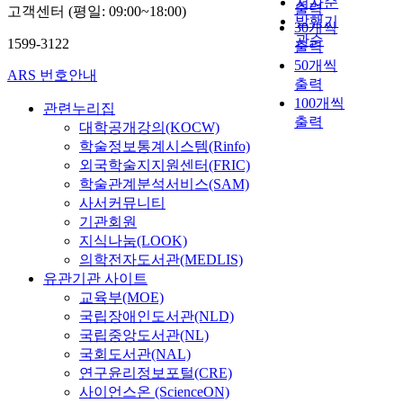
저자순
출력
고객센터 (평일: 09:00~18:00)
발행기
30개씩
관순
1599-3122
출력
50개씩
ARS 번호안내
출력
100개씩
관련누리집
출력
대학공개강의(KOCW)
학술정보통계시스템(Rinfo)
외국학술지지원센터(FRIC)
학술관계분석서비스(SAM)
사서커뮤니티
기관회원
지식나눔(LOOK)
의학전자도서관(MEDLIS)
유관기관 사이트
교육부(MOE)
국립장애인도서관(NLD)
국립중앙도서관(NL)
국회도서관(NAL)
연구윤리정보포털(CRE)
사이언스온 (ScienceON)