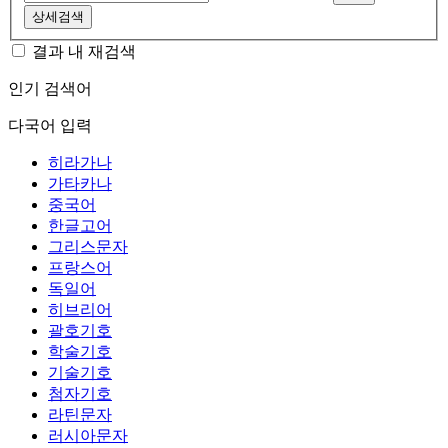
상세검색
결과 내 재검색
인기 검색어
다국어 입력
히라가나
가타카나
중국어
한글고어
그리스문자
프랑스어
독일어
히브리어
괄호기호
학술기호
기술기호
첨자기호
라틴문자
러시아문자