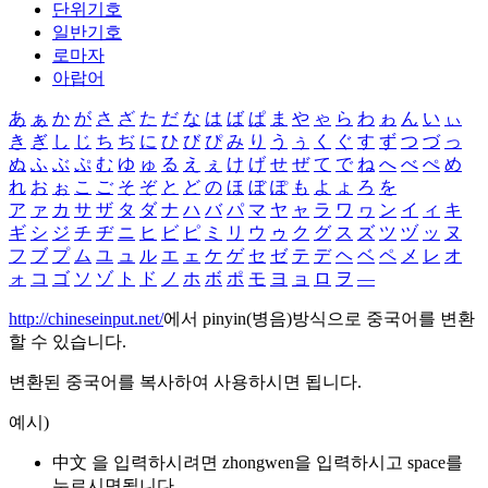
단위기호
일반기호
로마자
아랍어
あ
ぁ
か
が
さ
ざ
た
だ
な
は
ば
ぱ
ま
や
ゃ
ら
わ
ゎ
ん
い
ぃ
き
ぎ
し
じ
ち
ぢ
に
ひ
び
ぴ
み
り
う
ぅ
く
ぐ
す
ず
つ
づ
っ
ぬ
ふ
ぶ
ぷ
む
ゆ
ゅ
る
え
ぇ
け
げ
せ
ぜ
て
で
ね
へ
べ
ぺ
め
れ
お
ぉ
こ
ご
そ
ぞ
と
ど
の
ほ
ぼ
ぽ
も
よ
ょ
ろ
を
ア
ァ
カ
サ
ザ
タ
ダ
ナ
ハ
バ
パ
マ
ヤ
ャ
ラ
ワ
ヮ
ン
イ
ィ
キ
ギ
シ
ジ
チ
ヂ
ニ
ヒ
ビ
ピ
ミ
リ
ウ
ゥ
ク
グ
ス
ズ
ツ
ヅ
ッ
ヌ
フ
ブ
プ
ム
ユ
ュ
ル
エ
ェ
ケ
ゲ
セ
ゼ
テ
デ
ヘ
ベ
ペ
メ
レ
オ
ォ
コ
ゴ
ソ
ゾ
ト
ド
ノ
ホ
ボ
ポ
モ
ヨ
ョ
ロ
ヲ
―
http://chineseinput.net/
에서 pinyin(병음)방식으로 중국어를 변환
할 수 있습니다.
변환된 중국어를 복사하여 사용하시면 됩니다.
예시)
中文 을 입력하시려면
zhongwen
을 입력하시고 space를
누르시면됩니다.