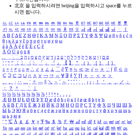
北京 을 입력하시려면
beijing
을 입력하시고 space를 누르
시면 됩니다.
ㅥ
ㅦ
ㅧ
ㅨ
ㅩ
ㅪ
ㅫ
ㅬ
ㅭ
ㅮ
ㅯ
ㅰ
ㅱ
ㅲ
ㅳ
ㅴ
ㅵ
ㅶ
ㅷ
ㅸ
ㅹ
ㅺ
ㅻ
ㅼ
ㅽ
ㅾ
ㅿ
ㆀ
ㆁ
ㆂ
ㆃ
ㆄ
ㆅ
ㆆ
ㆇ
ㆈ
ㆉ
ㆊ
ㆋ
ㆌ
ㆍ
ㆎ
Α
Β
Γ
Δ
Ε
Ζ
Η
Θ
Ι
Κ
Λ
Μ
Ν
Ξ
Ο
Π
Ρ
Σ
Τ
Υ
Φ
Χ
Ψ
Ω
α
β
γ
δ
ε
ζ
η
θ
ι
κ
λ
μ
ν
ξ
ο
π
ρ
σ
τ
υ
φ
χ
ψ
ω
á
à
Á
À
é
è
É
È
ç
Ç
ê
Ä
Ö
Ü
ä
ö
ü
ß
ְ
ֳ
ֲ
ֱ
ָ
ַ
ֵ
ֶ
ִ
ֹ
ּ
ֻ
ׂ
ׁ
ּ
ב
ה
נ
מ
צ
ת
ץ
ש
ד
ג
כ
ע
י
ח
ל
ך
ף
ק
ר
א
ט
ו
ן
ם
פ
‘
’
“
”
〔
〕
〈
〉
「
」
『
』
【
】
＂
（
）
［
］
｛
｝
±
×
÷
≠
≤
≥
∞
∴
♂
♀
∠
⊥
⌒
∂
∇
≡
≒
≪
≫
√
∽
∝
∵
∫
∬
∈
∋
⊆
⊇
⊂
⊃
∪
∩
∧
∨
￢
⇒
⇔
∀
∃
∮
∑
∏
＋
－
＜
＝
＞
、
。
·
‥
…
¨
〃
―
∥
＼
∼
´
～
ˇ
˘
˝
˚
˙
¸
˛
¡
¿
ː
！
＇
，
．
／
：
；
？
＾
＿
｀
｜
½
⅓
⅔
¼
¾
⅛
⅜
⅝
⅞
¹
²
³
⁴
ⁿ
₁
₂
₃
₄
Æ
Ð
Ħ
Ĳ
Ł
Ø
Œ
Þ
Ŧ
Ŋ
æ
đ
ð
ħ
ı
ĳ
ĸ
ŀ
ł
ø
œ
ß
þ
ŧ
ŋ
ŉ
А
Б
В
Г
Д
Е
Ё
Ж
З
И
Й
К
Л
М
Н
О
П
Р
С
Т
У
Ф
Х
Ц
Ч
Ш
Щ
Ъ
Ы
Ь
Э
Ю
Я
а
б
в
г
д
е
ё
ж
з
и
й
к
л
м
н
о
п
р
с
т
у
ф
х
ц
ч
ш
щ
ъ
ы
ь
э
ю
я
′
″
℃
Å
￠
￡
￥
¤
℉
‰
＄
％
Ｆ
￦
㎕
㎖
㎗
ℓ
㎘
㏄
㎣
㎤
㎥
㎦
㎙
㎚
㎛
㎜
㎝
㎞
㎟
㎠
㎡
㎢
㏊
㎍
㎎
㎏
㏏
㎈
㎉
㏈
㎧
㎨
㎰
㎱
㎲
㎳
㎴
㎵
㎶
㎷
㎸
㎹
㎀
㎁
㎂
㎃
㎄
㎺
㎻
㎽
㎾
㎿
㎐
㎑