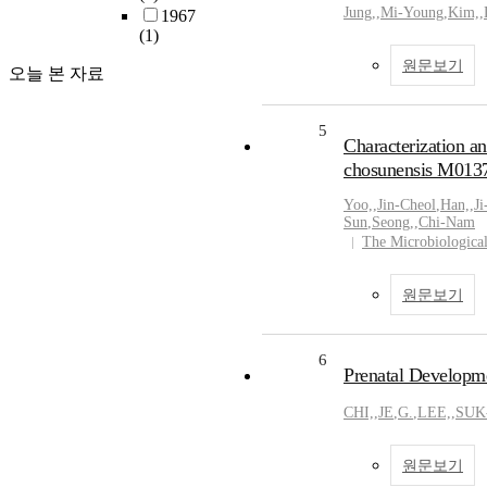
Jung,
,
Mi-Young
,
Kim,
,
1967
(1)
원문보기
오늘 본 자료
5
Characterization a
chosunensis M013
Yoo,
,
Jin-Cheol
,
Han,
,
J
Sun
,
Seong,
,
Chi-Nam
The Microbiological
원문보기
6
Prenatal Developme
CHI,
,
JE
,
G.
,
LEE,
,
SUK
원문보기