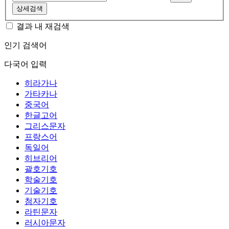
상세검색
결과 내 재검색
인기 검색어
다국어 입력
히라가나
가타카나
중국어
한글고어
그리스문자
프랑스어
독일어
히브리어
괄호기호
학술기호
기술기호
첨자기호
라틴문자
러시아문자