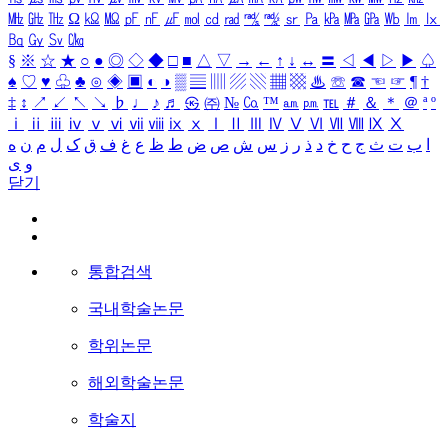
㎒
㎓
㎔
Ω
㏀
㏁
㎊
㎋
㎌
㏖
㏅
㎭
㎮
㎯
㏛
㎩
㎪
㎫
㎬
㏝
㏐
㏓
㏃
㏉
㏜
㏆
§
※
☆
★
○
●
◎
◇
◆
□
■
△
▽
→
←
↑
↓
↔
〓
◁
◀
▷
▶
♤
♠
♡
♥
♧
♣
⊙
◈
▣
◐
◑
▒
▤
▥
▨
▧
▦
▩
♨
☏
☎
☜
☞
¶
†
‡
↕
↗
↙
↖
↘
♭
♩
♪
♬
㉿
㈜
№
㏇
™
㏂
㏘
℡
＃
＆
＊
＠
ª
º
ⅰ
ⅱ
ⅲ
ⅳ
ⅴ
ⅵ
ⅶ
ⅷ
ⅸ
ⅹ
Ⅰ
Ⅱ
Ⅲ
Ⅳ
Ⅴ
Ⅵ
Ⅶ
Ⅷ
Ⅸ
Ⅹ
ا
ب
ت
ث
ج
ح
خ
د
ذ
ر
ز
س
ش
ص
ض
ط
ظ
ع
غ
ف
ق
ک
ل
م
ن
ه
و
ی
닫기
통합검색
국내학술논문
학위논문
해외학술논문
학술지