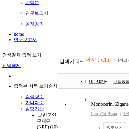
단행본
연구보고서
공개강의
home
연구보고서
검색결과 좁혀 보기
저자 : Chi,
(검색결
검색키워드
선택해제
내보내기
내책장
좁혀본 항목 보기순서
검색량순
1
가나다순
Monocerin, Zigane
발행기관
Lim,
,
Chi-Hwan
한
한국연
구재단
(NRF)
(10)
원문보기