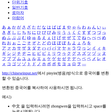
단위기호
일반기호
로마자
아랍어
あ
ぁ
か
が
さ
ざ
た
だ
な
は
ば
ぱ
ま
や
ゃ
ら
わ
ゎ
ん
い
ぃ
き
ぎ
し
じ
ち
ぢ
に
ひ
び
ぴ
み
り
う
ぅ
く
ぐ
す
ず
つ
づ
っ
ぬ
ふ
ぶ
ぷ
む
ゆ
ゅ
る
え
ぇ
け
げ
せ
ぜ
て
で
ね
へ
べ
ぺ
め
れ
お
ぉ
こ
ご
そ
ぞ
と
ど
の
ほ
ぼ
ぽ
も
よ
ょ
ろ
を
ア
ァ
カ
サ
ザ
タ
ダ
ナ
ハ
バ
パ
マ
ヤ
ャ
ラ
ワ
ヮ
ン
イ
ィ
キ
ギ
シ
ジ
チ
ヂ
ニ
ヒ
ビ
ピ
ミ
リ
ウ
ゥ
ク
グ
ス
ズ
ツ
ヅ
ッ
ヌ
フ
ブ
プ
ム
ユ
ュ
ル
エ
ェ
ケ
ゲ
セ
ゼ
テ
デ
ヘ
ベ
ペ
メ
レ
オ
ォ
コ
ゴ
ソ
ゾ
ト
ド
ノ
ホ
ボ
ポ
モ
ヨ
ョ
ロ
ヲ
―
http://chineseinput.net/
에서 pinyin(병음)방식으로 중국어를 변환
할 수 있습니다.
변환된 중국어를 복사하여 사용하시면 됩니다.
예시)
中文 을 입력하시려면
zhongwen
을 입력하시고 space를
누르시면됩니다.