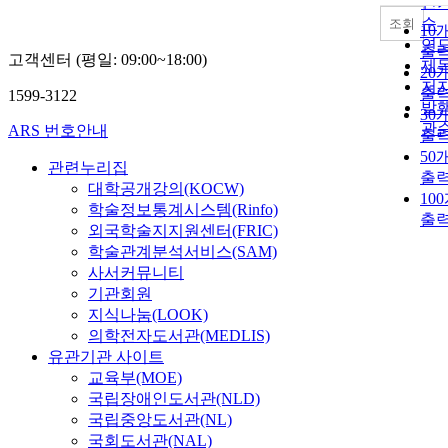
인
순
조회
10
연
출
고객센터 (평일: 09:00~18:00)
제
20
저
출
1599-3122
발
30
관
ARS 번호안내
출
50
관련누리집
출
대학공개강의(KOCW)
10
학술정보통계시스템(Rinfo)
출
외국학술지지원센터(FRIC)
학술관계분석서비스(SAM)
사서커뮤니티
기관회원
지식나눔(LOOK)
의학전자도서관(MEDLIS)
유관기관 사이트
교육부(MOE)
국립장애인도서관(NLD)
국립중앙도서관(NL)
국회도서관(NAL)