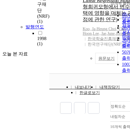
Linear Regression Mo
순
10개씩 출
구재
내
형희귀모형에서 변수
인
단
택에 영향을 미치는 
순
조회
10
(NRF)
점에 관한 연구)
연
(1)
출
제
발행연도
20
Koo,
,
Ja-Heung
,
Choi,
,
Chi-
저
Hoon
,
Lee,
,
Jae
,
June
,
Jorn,
출
,
Ho
발
1998
한국학술진흥재단
1
30
(1)
관
한국연구재단(NRF)
출
50
오늘 본 자료
출
원문보기
10
출
내보내기
내책장담기
한글로보기
정확도순
내림차순
정
순
10개씩 출
내