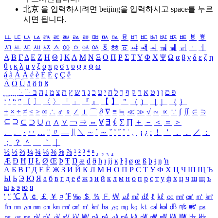
北京 을 입력하시려면
beijing
을 입력하시고 space를 누르
시면 됩니다.
ㅥ
ㅦ
ㅧ
ㅨ
ㅩ
ㅪ
ㅫ
ㅬ
ㅭ
ㅮ
ㅯ
ㅰ
ㅱ
ㅲ
ㅳ
ㅴ
ㅵ
ㅶ
ㅷ
ㅸ
ㅹ
ㅺ
ㅻ
ㅼ
ㅽ
ㅾ
ㅿ
ㆀ
ㆁ
ㆂ
ㆃ
ㆄ
ㆅ
ㆆ
ㆇ
ㆈ
ㆉ
ㆊ
ㆋ
ㆌ
ㆍ
ㆎ
Α
Β
Γ
Δ
Ε
Ζ
Η
Θ
Ι
Κ
Λ
Μ
Ν
Ξ
Ο
Π
Ρ
Σ
Τ
Υ
Φ
Χ
Ψ
Ω
α
β
γ
δ
ε
ζ
η
θ
ι
κ
λ
μ
ν
ξ
ο
π
ρ
σ
τ
υ
φ
χ
ψ
ω
á
à
Á
À
é
è
É
È
ç
Ç
ê
Ä
Ö
Ü
ä
ö
ü
ß
ְ
ֳ
ֲ
ֱ
ָ
ַ
ֵ
ֶ
ִ
ֹ
ּ
ֻ
ׂ
ׁ
ּ
ב
ה
נ
מ
צ
ת
ץ
ש
ד
ג
כ
ע
י
ח
ל
ך
ף
ק
ר
א
ט
ו
ן
ם
פ
‘
’
“
”
〔
〕
〈
〉
「
」
『
』
【
】
＂
（
）
［
］
｛
｝
±
×
÷
≠
≤
≥
∞
∴
♂
♀
∠
⊥
⌒
∂
∇
≡
≒
≪
≫
√
∽
∝
∵
∫
∬
∈
∋
⊆
⊇
⊂
⊃
∪
∩
∧
∨
￢
⇒
⇔
∀
∃
∮
∑
∏
＋
－
＜
＝
＞
、
。
·
‥
…
¨
〃
―
∥
＼
∼
´
～
ˇ
˘
˝
˚
˙
¸
˛
¡
¿
ː
！
＇
，
．
／
：
；
？
＾
＿
｀
｜
½
⅓
⅔
¼
¾
⅛
⅜
⅝
⅞
¹
²
³
⁴
ⁿ
₁
₂
₃
₄
Æ
Ð
Ħ
Ĳ
Ł
Ø
Œ
Þ
Ŧ
Ŋ
æ
đ
ð
ħ
ı
ĳ
ĸ
ŀ
ł
ø
œ
ß
þ
ŧ
ŋ
ŉ
А
Б
В
Г
Д
Е
Ё
Ж
З
И
Й
К
Л
М
Н
О
П
Р
С
Т
У
Ф
Х
Ц
Ч
Ш
Щ
Ъ
Ы
Ь
Э
Ю
Я
а
б
в
г
д
е
ё
ж
з
и
й
к
л
м
н
о
п
р
с
т
у
ф
х
ц
ч
ш
щ
ъ
ы
ь
э
ю
я
′
″
℃
Å
￠
￡
￥
¤
℉
‰
＄
％
Ｆ
￦
㎕
㎖
㎗
ℓ
㎘
㏄
㎣
㎤
㎥
㎦
㎙
㎚
㎛
㎜
㎝
㎞
㎟
㎠
㎡
㎢
㏊
㎍
㎎
㎏
㏏
㎈
㎉
㏈
㎧
㎨
㎰
㎱
㎲
㎳
㎴
㎵
㎶
㎷
㎸
㎹
㎀
㎁
㎂
㎃
㎄
㎺
㎻
㎽
㎾
㎿
㎐
㎑