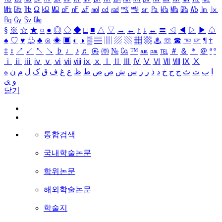
㎒
㎓
㎔
Ω
㏀
㏁
㎊
㎋
㎌
㏖
㏅
㎭
㎮
㎯
㏛
㎩
㎪
㎫
㎬
㏝
㏐
㏓
㏃
㏉
㏜
㏆
§
※
☆
★
○
●
◎
◇
◆
□
■
△
▽
→
←
↑
↓
↔
〓
◁
◀
▷
▶
♤
♠
♡
♥
♧
♣
⊙
◈
▣
◐
◑
▒
▤
▥
▨
▧
▦
▩
♨
☏
☎
☜
☞
¶
†
‡
↕
↗
↙
↖
↘
♭
♩
♪
♬
㉿
㈜
№
㏇
™
㏂
㏘
℡
＃
＆
＊
＠
ª
º
ⅰ
ⅱ
ⅲ
ⅳ
ⅴ
ⅵ
ⅶ
ⅷ
ⅸ
ⅹ
Ⅰ
Ⅱ
Ⅲ
Ⅳ
Ⅴ
Ⅵ
Ⅶ
Ⅷ
Ⅸ
Ⅹ
ا
ب
ت
ث
ج
ح
خ
د
ذ
ر
ز
س
ش
ص
ض
ط
ظ
ع
غ
ف
ق
ک
ل
م
ن
ه
و
ی
닫기
통합검색
국내학술논문
학위논문
해외학술논문
학술지