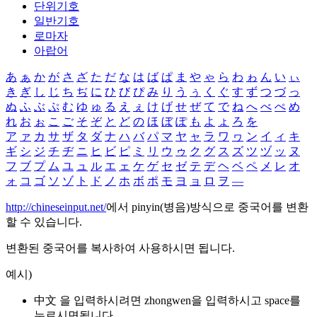
단위기호
일반기호
로마자
아랍어
あ
ぁ
か
が
さ
ざ
た
だ
な
は
ば
ぱ
ま
や
ゃ
ら
わ
ゎ
ん
い
ぃ
き
ぎ
し
じ
ち
ぢ
に
ひ
び
ぴ
み
り
う
ぅ
く
ぐ
す
ず
つ
づ
っ
ぬ
ふ
ぶ
ぷ
む
ゆ
ゅ
る
え
ぇ
け
げ
せ
ぜ
て
で
ね
へ
べ
ぺ
め
れ
お
ぉ
こ
ご
そ
ぞ
と
ど
の
ほ
ぼ
ぽ
も
よ
ょ
ろ
を
ア
ァ
カ
サ
ザ
タ
ダ
ナ
ハ
バ
パ
マ
ヤ
ャ
ラ
ワ
ヮ
ン
イ
ィ
キ
ギ
シ
ジ
チ
ヂ
ニ
ヒ
ビ
ピ
ミ
リ
ウ
ゥ
ク
グ
ス
ズ
ツ
ヅ
ッ
ヌ
フ
ブ
プ
ム
ユ
ュ
ル
エ
ェ
ケ
ゲ
セ
ゼ
テ
デ
ヘ
ベ
ペ
メ
レ
オ
ォ
コ
ゴ
ソ
ゾ
ト
ド
ノ
ホ
ボ
ポ
モ
ヨ
ョ
ロ
ヲ
―
http://chineseinput.net/
에서 pinyin(병음)방식으로 중국어를 변환
할 수 있습니다.
변환된 중국어를 복사하여 사용하시면 됩니다.
예시)
中文 을 입력하시려면
zhongwen
을 입력하시고 space를
누르시면됩니다.