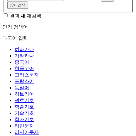
상세검색
결과 내 재검색
인기 검색어
다국어 입력
히라가나
가타카나
중국어
한글고어
그리스문자
프랑스어
독일어
히브리어
괄호기호
학술기호
기술기호
첨자기호
라틴문자
러시아문자