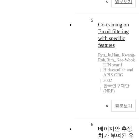
원문보기
5
Co-training on
Email filtering
with specific
features
Ryu,
,
Je
,
Han,
,
Kwang-
Rok
,
Rim,
,
Kee-Wook
UIN syarif
Hidayatullah and
APIS.ORG
2002
한국연구재단
(NRF)
원문보기
6
베이지안 추정
치가 부여된 유