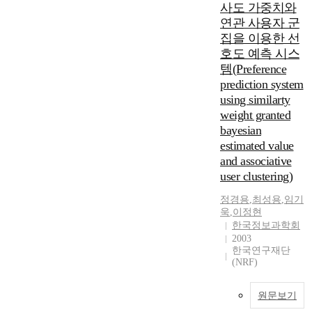
사도 가중치와
연관 사용자 군
집을 이용한 선
호도 예측 시스
템(Preference
prediction system
using similarty
weight granted
bayesian
estimated value
and associative
user clustering)
정경용
,
최성용
,
임기
욱
,
이정현
한국정보과학회
2003
한국연구재단
(NRF)
원문보기