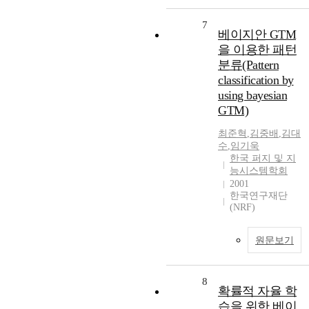
7
베이지안 GTM
을 이용한 패턴
분류(Pattern
classification by
using bayesian
GTM)
최준혁
,
김중배
,
김대
수
,
임기욱
한국 퍼지 및 지
능시스템학회
2001
한국연구재단
(NRF)
원문보기
8
확률적 자율 학
습을 위한 베이