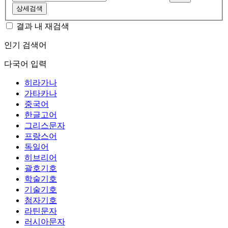
상세검색
결과 내 재검색
인기 검색어
다국어 입력
히라가나
가타카나
중국어
한글고어
그리스문자
프랑스어
독일어
히브리어
괄호기호
학술기호
기술기호
첨자기호
라틴문자
러시아문자