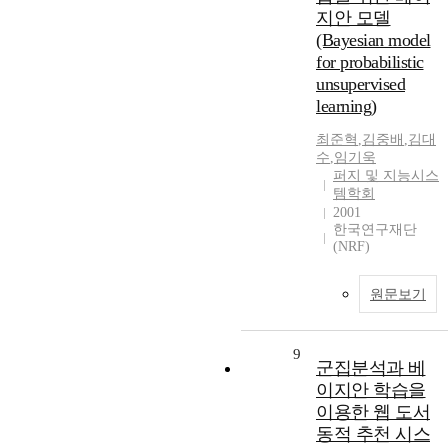
지안 모델
(Bayesian model
for probabilistic
unsupervised
learning)
최준혁
,
김중배
,
김대
수
,
임기욱
퍼지 및 지능시스
템학회
2001
한국연구재단
(NRF)
원문보기
9
군집분석과 베
이지안 학습을
이용한 웹 도서
동적 추천 시스