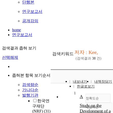
단행본
연구보고서
공개강의
home
연구보고서
검색결과 좁혀 보기
저자 : Kee,
검색키워드
선택해제
(검색결과
38
건)
좁혀본 항목 보기순서
내보내기
내책장담기
검색량순
한글로보기
가나다순
1
발행기관
A
정확도순
한국연
Study on the
구재단
내림차순
정확도
Development of a
(NRF)
(31)