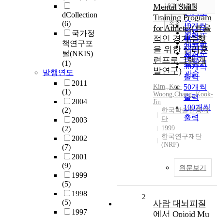
순
Mental Skills
10개씩 출력
내림차순
인기도
dCollection
Training Program
순
조회
(6)
10개씩
for Athletes(효율
연도순
국가정
출력
적인 경기수행
제목순
책연구포
20개씩
을 위한 심리훈
저자순
털(NKIS)
출력
련프로그램 개
(1)
발행기
30개씩
발연구)
발행연도
관순
출력
2011
Kim,
,
Kee-
50개씩
(1)
Woong
,
Chang,
,
Kook-
출력
2004
Jin
100개씩
(2)
한국학술진흥재
출력
단
2003
(2)
1999
한국연구재단
2002
(NRF)
(7)
2001
(9)
원문보기
1999
(5)
1998
2
(5)
사람 대뇌피질
1997
에서 Opioid Mu