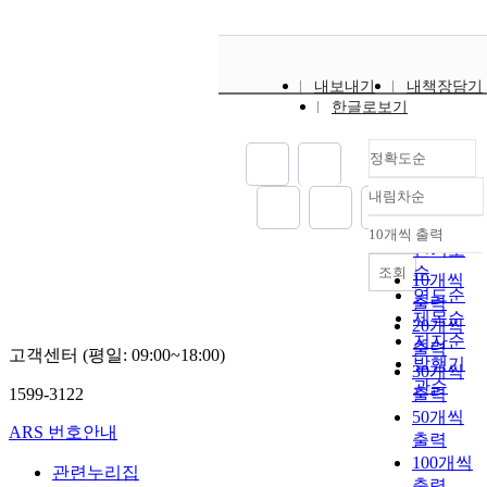
내보내기
내책장담기
한글로보기
정확도순
내림차순
정확도
순
10개씩 출력
내림차순
인기도
순
조회
10개씩
연도순
출력
제목순
20개씩
저자순
출력
고객센터 (평일: 09:00~18:00)
발행기
30개씩
관순
1599-3122
출력
50개씩
ARS 번호안내
출력
100개씩
관련누리집
출력