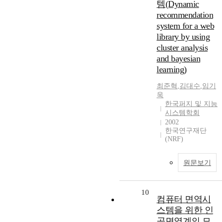
템(Dynamic
recommendation
system for a web
library by using
cluster analysis
and bayesian
learning)
최준혁
,
김대수
,
임기
욱
한국퍼지 및 지능
시스템학회
2002
한국연구재단
(NRF)
원문보기
10
컴퓨터 면역시
스템을 위한 인
공면역계의 모