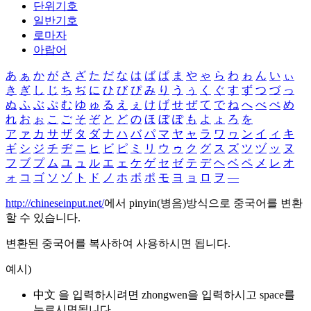
단위기호
일반기호
로마자
아랍어
あ
ぁ
か
が
さ
ざ
た
だ
な
は
ば
ぱ
ま
や
ゃ
ら
わ
ゎ
ん
い
ぃ
き
ぎ
し
じ
ち
ぢ
に
ひ
び
ぴ
み
り
う
ぅ
く
ぐ
す
ず
つ
づ
っ
ぬ
ふ
ぶ
ぷ
む
ゆ
ゅ
る
え
ぇ
け
げ
せ
ぜ
て
で
ね
へ
べ
ぺ
め
れ
お
ぉ
こ
ご
そ
ぞ
と
ど
の
ほ
ぼ
ぽ
も
よ
ょ
ろ
を
ア
ァ
カ
サ
ザ
タ
ダ
ナ
ハ
バ
パ
マ
ヤ
ャ
ラ
ワ
ヮ
ン
イ
ィ
キ
ギ
シ
ジ
チ
ヂ
ニ
ヒ
ビ
ピ
ミ
リ
ウ
ゥ
ク
グ
ス
ズ
ツ
ヅ
ッ
ヌ
フ
ブ
プ
ム
ユ
ュ
ル
エ
ェ
ケ
ゲ
セ
ゼ
テ
デ
ヘ
ベ
ペ
メ
レ
オ
ォ
コ
ゴ
ソ
ゾ
ト
ド
ノ
ホ
ボ
ポ
モ
ヨ
ョ
ロ
ヲ
―
http://chineseinput.net/
에서 pinyin(병음)방식으로 중국어를 변환
할 수 있습니다.
변환된 중국어를 복사하여 사용하시면 됩니다.
예시)
中文 을 입력하시려면
zhongwen
을 입력하시고 space를
누르시면됩니다.