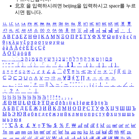
北京 을 입력하시려면
beijing
을 입력하시고 space를 누르
시면 됩니다.
ㅥ
ㅦ
ㅧ
ㅨ
ㅩ
ㅪ
ㅫ
ㅬ
ㅭ
ㅮ
ㅯ
ㅰ
ㅱ
ㅲ
ㅳ
ㅴ
ㅵ
ㅶ
ㅷ
ㅸ
ㅹ
ㅺ
ㅻ
ㅼ
ㅽ
ㅾ
ㅿ
ㆀ
ㆁ
ㆂ
ㆃ
ㆄ
ㆅ
ㆆ
ㆇ
ㆈ
ㆉ
ㆊ
ㆋ
ㆌ
ㆍ
ㆎ
Α
Β
Γ
Δ
Ε
Ζ
Η
Θ
Ι
Κ
Λ
Μ
Ν
Ξ
Ο
Π
Ρ
Σ
Τ
Υ
Φ
Χ
Ψ
Ω
α
β
γ
δ
ε
ζ
η
θ
ι
κ
λ
μ
ν
ξ
ο
π
ρ
σ
τ
υ
φ
χ
ψ
ω
á
à
Á
À
é
è
É
È
ç
Ç
ê
Ä
Ö
Ü
ä
ö
ü
ß
ְ
ֳ
ֲ
ֱ
ָ
ַ
ֵ
ֶ
ִ
ֹ
ּ
ֻ
ׂ
ׁ
ּ
ב
ה
נ
מ
צ
ת
ץ
ש
ד
ג
כ
ע
י
ח
ל
ך
ף
ק
ר
א
ט
ו
ן
ם
פ
‘
’
“
”
〔
〕
〈
〉
「
」
『
』
【
】
＂
（
）
［
］
｛
｝
±
×
÷
≠
≤
≥
∞
∴
♂
♀
∠
⊥
⌒
∂
∇
≡
≒
≪
≫
√
∽
∝
∵
∫
∬
∈
∋
⊆
⊇
⊂
⊃
∪
∩
∧
∨
￢
⇒
⇔
∀
∃
∮
∑
∏
＋
－
＜
＝
＞
、
。
·
‥
…
¨
〃
―
∥
＼
∼
´
～
ˇ
˘
˝
˚
˙
¸
˛
¡
¿
ː
！
＇
，
．
／
：
；
？
＾
＿
｀
｜
½
⅓
⅔
¼
¾
⅛
⅜
⅝
⅞
¹
²
³
⁴
ⁿ
₁
₂
₃
₄
Æ
Ð
Ħ
Ĳ
Ł
Ø
Œ
Þ
Ŧ
Ŋ
æ
đ
ð
ħ
ı
ĳ
ĸ
ŀ
ł
ø
œ
ß
þ
ŧ
ŋ
ŉ
А
Б
В
Г
Д
Е
Ё
Ж
З
И
Й
К
Л
М
Н
О
П
Р
С
Т
У
Ф
Х
Ц
Ч
Ш
Щ
Ъ
Ы
Ь
Э
Ю
Я
а
б
в
г
д
е
ё
ж
з
и
й
к
л
м
н
о
п
р
с
т
у
ф
х
ц
ч
ш
щ
ъ
ы
ь
э
ю
я
′
″
℃
Å
￠
￡
￥
¤
℉
‰
＄
％
Ｆ
￦
㎕
㎖
㎗
ℓ
㎘
㏄
㎣
㎤
㎥
㎦
㎙
㎚
㎛
㎜
㎝
㎞
㎟
㎠
㎡
㎢
㏊
㎍
㎎
㎏
㏏
㎈
㎉
㏈
㎧
㎨
㎰
㎱
㎲
㎳
㎴
㎵
㎶
㎷
㎸
㎹
㎀
㎁
㎂
㎃
㎄
㎺
㎻
㎽
㎾
㎿
㎐
㎑