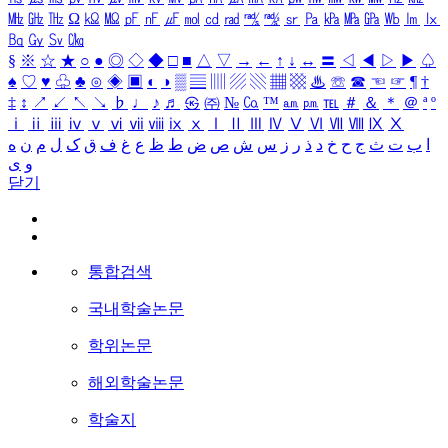
㎒
㎓
㎔
Ω
㏀
㏁
㎊
㎋
㎌
㏖
㏅
㎭
㎮
㎯
㏛
㎩
㎪
㎫
㎬
㏝
㏐
㏓
㏃
㏉
㏜
㏆
§
※
☆
★
○
●
◎
◇
◆
□
■
△
▽
→
←
↑
↓
↔
〓
◁
◀
▷
▶
♤
♠
♡
♥
♧
♣
⊙
◈
▣
◐
◑
▒
▤
▥
▨
▧
▦
▩
♨
☏
☎
☜
☞
¶
†
‡
↕
↗
↙
↖
↘
♭
♩
♪
♬
㉿
㈜
№
㏇
™
㏂
㏘
℡
＃
＆
＊
＠
ª
º
ⅰ
ⅱ
ⅲ
ⅳ
ⅴ
ⅵ
ⅶ
ⅷ
ⅸ
ⅹ
Ⅰ
Ⅱ
Ⅲ
Ⅳ
Ⅴ
Ⅵ
Ⅶ
Ⅷ
Ⅸ
Ⅹ
ا
ب
ت
ث
ج
ح
خ
د
ذ
ر
ز
س
ش
ص
ض
ط
ظ
ع
غ
ف
ق
ک
ل
م
ن
ه
و
ی
닫기
통합검색
국내학술논문
학위논문
해외학술논문
학술지