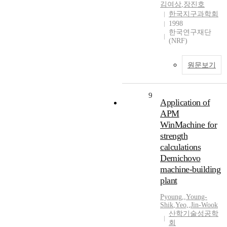
김여상
,
장진호
한국지구과학회
1998
한국연구재단
(NRF)
원문보기
9
Application of
APM
WinMachine for
strength
calculations
Demichovo
machine-building
plant
Pyoung,
,
Young-
Shik
,
Yeo,
,
Jin-Wook
산학기술성공학
회