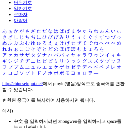
단위기호
일반기호
로마자
아랍어
あ
ぁ
か
が
さ
ざ
た
だ
な
は
ば
ぱ
ま
や
ゃ
ら
わ
ゎ
ん
い
ぃ
き
ぎ
し
じ
ち
ぢ
に
ひ
び
ぴ
み
り
う
ぅ
く
ぐ
す
ず
つ
づ
っ
ぬ
ふ
ぶ
ぷ
む
ゆ
ゅ
る
え
ぇ
け
げ
せ
ぜ
て
で
ね
へ
べ
ぺ
め
れ
お
ぉ
こ
ご
そ
ぞ
と
ど
の
ほ
ぼ
ぽ
も
よ
ょ
ろ
を
ア
ァ
カ
サ
ザ
タ
ダ
ナ
ハ
バ
パ
マ
ヤ
ャ
ラ
ワ
ヮ
ン
イ
ィ
キ
ギ
シ
ジ
チ
ヂ
ニ
ヒ
ビ
ピ
ミ
リ
ウ
ゥ
ク
グ
ス
ズ
ツ
ヅ
ッ
ヌ
フ
ブ
プ
ム
ユ
ュ
ル
エ
ェ
ケ
ゲ
セ
ゼ
テ
デ
ヘ
ベ
ペ
メ
レ
オ
ォ
コ
ゴ
ソ
ゾ
ト
ド
ノ
ホ
ボ
ポ
モ
ヨ
ョ
ロ
ヲ
―
http://chineseinput.net/
에서 pinyin(병음)방식으로 중국어를 변환
할 수 있습니다.
변환된 중국어를 복사하여 사용하시면 됩니다.
예시)
中文 을 입력하시려면
zhongwen
을 입력하시고 space를
누르시면됩니다.