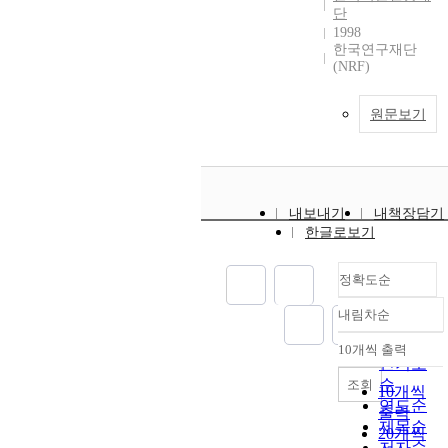
단
1998
한국연구재단
(NRF)
원문보기
내보내기
내책장담기
한글로보기
정확도순
내림차순
정확도
순
10개씩 출력
내림차순
인기도
순
조회
10개씩
연도순
출력
제목순
20개씩
저자순