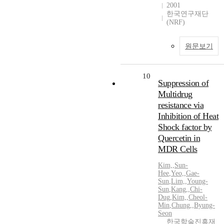
2001
한국연구재단
(NRF)
원문보기
10
Suppression of
Multidrug
resistance via
Inhibition of Heat
Shock factor by
Quercetin in
MDR Cells
Kim,
,
Sun-
Hee
,
Yeo,
,
Gae-
Sun
,
Lim,
,
Young-
Sun
,
Kang,
,
Chi-
Dug
,
Kim,
,
Cheol-
Min
,
Chung,
,
Byung-
Seon
한국학술진흥재