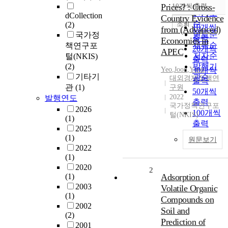
순
Prices? : Cross-
10개씩 출력
내림차순
인기도
dCollection
Country Evidence
순
조회
(2)
10개씩
from (Advanced)
연도순
국가정
출력
Economies in
제목순
책연구포
20개씩
APEC
저자순
털(NKIS)
출력
(2)
발행기
Yeo
,
Joon
,
Yoon
30개씩
기타기
관순
대외경제정책연
출력
관
(1)
구원
50개씩
2022
발행연도
출력
국가정책연구포
2026
100개씩
털(NKIS)
(1)
출력
2025
(1)
원문보기
2022
(1)
2020
2
(1)
Adsorption of
2003
Volatile Organic
(1)
Compounds on
2002
Soil and
(2)
Prediction of
2001