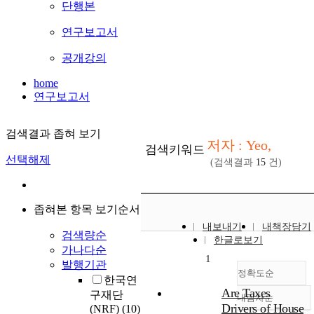
단행본
연구보고서
공개강의
home
연구보고서
검색결과 좁혀 보기
저자 : Yeo,
검색키워드
선택해제
(검색결과
15
건)
좁혀본 항목 보기순서
내보내기
내책장담기
검색량순
한글로보기
가나다순
1
발행기관
정확도순
한국연
Are Taxes
구재단
내림차순
정확도
Drivers of House
(NRF)
(10)