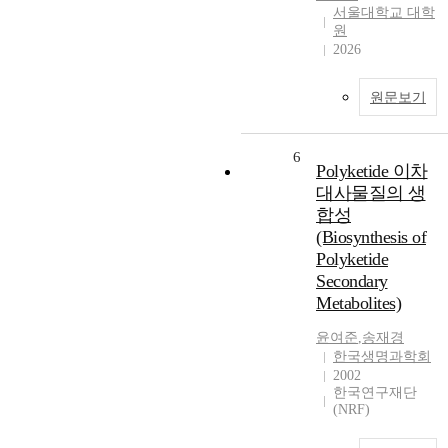
서울대학교 대학
원
2026
원문보기
6
Polyketide 이차
대사물질의 생
합성
(Biosynthesis of
Polyketide
Secondary
Metabolites)
윤여준
,
송재경
한국생명과학회
2002
한국연구재단
(NRF)