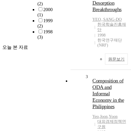
Desorption
(2)
Breakthroughs
2000
(1)
YEO,
,
SANG-DO
1999
한국학술진흥재
(2)
단
1998
1998
(3)
한국연구재단
(NRF)
오늘 본 자료
원문보기
3
Composition of
ODA and
Informal
Economy in the
Philippines
Yeo
,
Joon
,
Yoon
대외경제정책연
구원