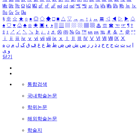
㎒
㎓
㎔
Ω
㏀
㏁
㎊
㎋
㎌
㏖
㏅
㎭
㎮
㎯
㏛
㎩
㎪
㎫
㎬
㏝
㏐
㏓
㏃
㏉
㏜
㏆
§
※
☆
★
○
●
◎
◇
◆
□
■
△
▽
→
←
↑
↓
↔
〓
◁
◀
▷
▶
♤
♠
♡
♥
♧
♣
⊙
◈
▣
◐
◑
▒
▤
▥
▨
▧
▦
▩
♨
☏
☎
☜
☞
¶
†
‡
↕
↗
↙
↖
↘
♭
♩
♪
♬
㉿
㈜
№
㏇
™
㏂
㏘
℡
＃
＆
＊
＠
ª
º
ⅰ
ⅱ
ⅲ
ⅳ
ⅴ
ⅵ
ⅶ
ⅷ
ⅸ
ⅹ
Ⅰ
Ⅱ
Ⅲ
Ⅳ
Ⅴ
Ⅵ
Ⅶ
Ⅷ
Ⅸ
Ⅹ
ا
ب
ت
ث
ج
ح
خ
د
ذ
ر
ز
س
ش
ص
ض
ط
ظ
ع
غ
ف
ق
ک
ل
م
ن
ه
و
ی
닫기
통합검색
국내학술논문
학위논문
해외학술논문
학술지