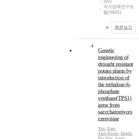
2025
국가정책연구포
털(NKIS)
원문보기
4
Genetic
engineering of
drought resistant
potato plants by
introduction of
the trehalose-6-
phosphate
synthase(TPS1)
gene from
sacccharomyces
cerevisiae
Yeo,
,
Eun-
Taeg
,
Kwon,
,
Hawk-
Bin
,
Han,
,
Sang-