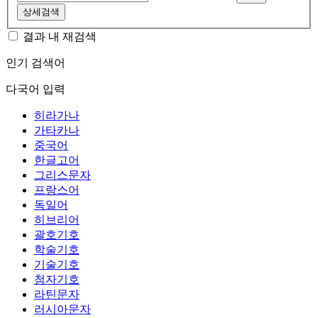
상세검색
결과 내 재검색
인기 검색어
다국어 입력
히라가나
가타카나
중국어
한글고어
그리스문자
프랑스어
독일어
히브리어
괄호기호
학술기호
기술기호
첨자기호
라틴문자
러시아문자