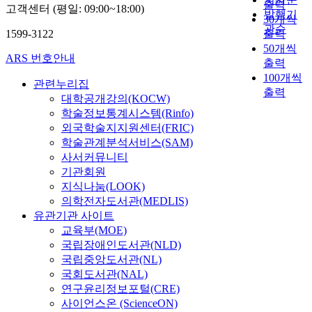
출력
고객센터 (평일: 09:00~18:00)
발행기
30개씩
관순
1599-3122
출력
50개씩
ARS 번호안내
출력
100개씩
관련누리집
출력
대학공개강의(KOCW)
학술정보통계시스템(Rinfo)
외국학술지지원센터(FRIC)
학술관계분석서비스(SAM)
사서커뮤니티
기관회원
지식나눔(LOOK)
의학전자도서관(MEDLIS)
유관기관 사이트
교육부(MOE)
국립장애인도서관(NLD)
국립중앙도서관(NL)
국회도서관(NAL)
연구윤리정보포털(CRE)
사이언스온 (ScienceON)