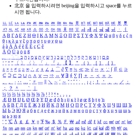
北京 을 입력하시려면
beijing
을 입력하시고 space를 누르
시면 됩니다.
ㅥ
ㅦ
ㅧ
ㅨ
ㅩ
ㅪ
ㅫ
ㅬ
ㅭ
ㅮ
ㅯ
ㅰ
ㅱ
ㅲ
ㅳ
ㅴ
ㅵ
ㅶ
ㅷ
ㅸ
ㅹ
ㅺ
ㅻ
ㅼ
ㅽ
ㅾ
ㅿ
ㆀ
ㆁ
ㆂ
ㆃ
ㆄ
ㆅ
ㆆ
ㆇ
ㆈ
ㆉ
ㆊ
ㆋ
ㆌ
ㆍ
ㆎ
Α
Β
Γ
Δ
Ε
Ζ
Η
Θ
Ι
Κ
Λ
Μ
Ν
Ξ
Ο
Π
Ρ
Σ
Τ
Υ
Φ
Χ
Ψ
Ω
α
β
γ
δ
ε
ζ
η
θ
ι
κ
λ
μ
ν
ξ
ο
π
ρ
σ
τ
υ
φ
χ
ψ
ω
á
à
Á
À
é
è
É
È
ç
Ç
ê
Ä
Ö
Ü
ä
ö
ü
ß
ְ
ֳ
ֲ
ֱ
ָ
ַ
ֵ
ֶ
ִ
ֹ
ּ
ֻ
ׂ
ׁ
ּ
ב
ה
נ
מ
צ
ת
ץ
ש
ד
ג
כ
ע
י
ח
ל
ך
ף
ק
ר
א
ט
ו
ן
ם
פ
‘
’
“
”
〔
〕
〈
〉
「
」
『
』
【
】
＂
（
）
［
］
｛
｝
±
×
÷
≠
≤
≥
∞
∴
♂
♀
∠
⊥
⌒
∂
∇
≡
≒
≪
≫
√
∽
∝
∵
∫
∬
∈
∋
⊆
⊇
⊂
⊃
∪
∩
∧
∨
￢
⇒
⇔
∀
∃
∮
∑
∏
＋
－
＜
＝
＞
、
。
·
‥
…
¨
〃
―
∥
＼
∼
´
～
ˇ
˘
˝
˚
˙
¸
˛
¡
¿
ː
！
＇
，
．
／
：
；
？
＾
＿
｀
｜
½
⅓
⅔
¼
¾
⅛
⅜
⅝
⅞
¹
²
³
⁴
ⁿ
₁
₂
₃
₄
Æ
Ð
Ħ
Ĳ
Ł
Ø
Œ
Þ
Ŧ
Ŋ
æ
đ
ð
ħ
ı
ĳ
ĸ
ŀ
ł
ø
œ
ß
þ
ŧ
ŋ
ŉ
А
Б
В
Г
Д
Е
Ё
Ж
З
И
Й
К
Л
М
Н
О
П
Р
С
Т
У
Ф
Х
Ц
Ч
Ш
Щ
Ъ
Ы
Ь
Э
Ю
Я
а
б
в
г
д
е
ё
ж
з
и
й
к
л
м
н
о
п
р
с
т
у
ф
х
ц
ч
ш
щ
ъ
ы
ь
э
ю
я
′
″
℃
Å
￠
￡
￥
¤
℉
‰
＄
％
Ｆ
￦
㎕
㎖
㎗
ℓ
㎘
㏄
㎣
㎤
㎥
㎦
㎙
㎚
㎛
㎜
㎝
㎞
㎟
㎠
㎡
㎢
㏊
㎍
㎎
㎏
㏏
㎈
㎉
㏈
㎧
㎨
㎰
㎱
㎲
㎳
㎴
㎵
㎶
㎷
㎸
㎹
㎀
㎁
㎂
㎃
㎄
㎺
㎻
㎽
㎾
㎿
㎐
㎑