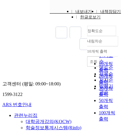
내보내기
내책장담기
한글로보기
정확도순
내림차순
정확도
순
10개씩 출력
내림차순
인기도
순
조회
10개씩
연도순
출력
제목순
20개씩
저자순
출력
고객센터 (평일: 09:00~18:00)
발행기
30개씩
관순
1599-3122
출력
50개씩
ARS 번호안내
출력
100개씩
관련누리집
출력
대학공개강의(KOCW)
학술정보통계시스템(Rinfo)