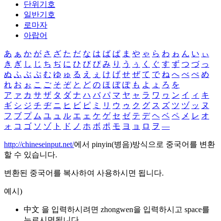
단위기호
일반기호
로마자
아랍어
あ
ぁ
か
が
さ
ざ
た
だ
な
は
ば
ぱ
ま
や
ゃ
ら
わ
ゎ
ん
い
ぃ
き
ぎ
し
じ
ち
ぢ
に
ひ
び
ぴ
み
り
う
ぅ
く
ぐ
す
ず
つ
づ
っ
ぬ
ふ
ぶ
ぷ
む
ゆ
ゅ
る
え
ぇ
け
げ
せ
ぜ
て
で
ね
へ
べ
ぺ
め
れ
お
ぉ
こ
ご
そ
ぞ
と
ど
の
ほ
ぼ
ぽ
も
よ
ょ
ろ
を
ア
ァ
カ
サ
ザ
タ
ダ
ナ
ハ
バ
パ
マ
ヤ
ャ
ラ
ワ
ヮ
ン
イ
ィ
キ
ギ
シ
ジ
チ
ヂ
ニ
ヒ
ビ
ピ
ミ
リ
ウ
ゥ
ク
グ
ス
ズ
ツ
ヅ
ッ
ヌ
フ
ブ
プ
ム
ユ
ュ
ル
エ
ェ
ケ
ゲ
セ
ゼ
テ
デ
ヘ
ベ
ペ
メ
レ
オ
ォ
コ
ゴ
ソ
ゾ
ト
ド
ノ
ホ
ボ
ポ
モ
ヨ
ョ
ロ
ヲ
―
http://chineseinput.net/
에서 pinyin(병음)방식으로 중국어를 변환
할 수 있습니다.
변환된 중국어를 복사하여 사용하시면 됩니다.
예시)
中文 을 입력하시려면
zhongwen
을 입력하시고 space를
누르시면됩니다.