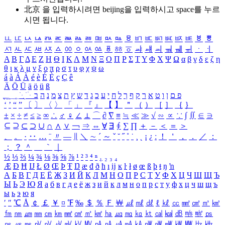
北京 을 입력하시려면
beijing
을 입력하시고 space를 누르
시면 됩니다.
ㅥ
ㅦ
ㅧ
ㅨ
ㅩ
ㅪ
ㅫ
ㅬ
ㅭ
ㅮ
ㅯ
ㅰ
ㅱ
ㅲ
ㅳ
ㅴ
ㅵ
ㅶ
ㅷ
ㅸ
ㅹ
ㅺ
ㅻ
ㅼ
ㅽ
ㅾ
ㅿ
ㆀ
ㆁ
ㆂ
ㆃ
ㆄ
ㆅ
ㆆ
ㆇ
ㆈ
ㆉ
ㆊ
ㆋ
ㆌ
ㆍ
ㆎ
Α
Β
Γ
Δ
Ε
Ζ
Η
Θ
Ι
Κ
Λ
Μ
Ν
Ξ
Ο
Π
Ρ
Σ
Τ
Υ
Φ
Χ
Ψ
Ω
α
β
γ
δ
ε
ζ
η
θ
ι
κ
λ
μ
ν
ξ
ο
π
ρ
σ
τ
υ
φ
χ
ψ
ω
á
à
Á
À
é
è
É
È
ç
Ç
ê
Ä
Ö
Ü
ä
ö
ü
ß
ְ
ֳ
ֲ
ֱ
ָ
ַ
ֵ
ֶ
ִ
ֹ
ּ
ֻ
ׂ
ׁ
ּ
ב
ה
נ
מ
צ
ת
ץ
ש
ד
ג
כ
ע
י
ח
ל
ך
ף
ק
ר
א
ט
ו
ן
ם
פ
‘
’
“
”
〔
〕
〈
〉
「
」
『
』
【
】
＂
（
）
［
］
｛
｝
±
×
÷
≠
≤
≥
∞
∴
♂
♀
∠
⊥
⌒
∂
∇
≡
≒
≪
≫
√
∽
∝
∵
∫
∬
∈
∋
⊆
⊇
⊂
⊃
∪
∩
∧
∨
￢
⇒
⇔
∀
∃
∮
∑
∏
＋
－
＜
＝
＞
、
。
·
‥
…
¨
〃
―
∥
＼
∼
´
～
ˇ
˘
˝
˚
˙
¸
˛
¡
¿
ː
！
＇
，
．
／
：
；
？
＾
＿
｀
｜
½
⅓
⅔
¼
¾
⅛
⅜
⅝
⅞
¹
²
³
⁴
ⁿ
₁
₂
₃
₄
Æ
Ð
Ħ
Ĳ
Ł
Ø
Œ
Þ
Ŧ
Ŋ
æ
đ
ð
ħ
ı
ĳ
ĸ
ŀ
ł
ø
œ
ß
þ
ŧ
ŋ
ŉ
А
Б
В
Г
Д
Е
Ё
Ж
З
И
Й
К
Л
М
Н
О
П
Р
С
Т
У
Ф
Х
Ц
Ч
Ш
Щ
Ъ
Ы
Ь
Э
Ю
Я
а
б
в
г
д
е
ё
ж
з
и
й
к
л
м
н
о
п
р
с
т
у
ф
х
ц
ч
ш
щ
ъ
ы
ь
э
ю
я
′
″
℃
Å
￠
￡
￥
¤
℉
‰
＄
％
Ｆ
￦
㎕
㎖
㎗
ℓ
㎘
㏄
㎣
㎤
㎥
㎦
㎙
㎚
㎛
㎜
㎝
㎞
㎟
㎠
㎡
㎢
㏊
㎍
㎎
㎏
㏏
㎈
㎉
㏈
㎧
㎨
㎰
㎱
㎲
㎳
㎴
㎵
㎶
㎷
㎸
㎹
㎀
㎁
㎂
㎃
㎄
㎺
㎻
㎽
㎾
㎿
㎐
㎑