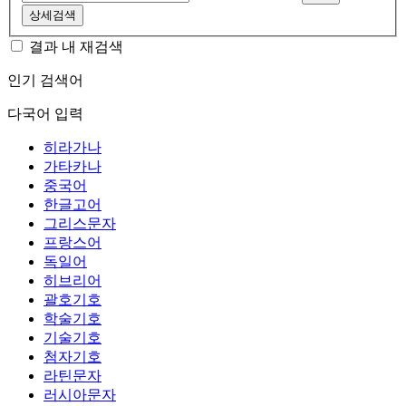
상세검색
결과 내 재검색
인기 검색어
다국어 입력
히라가나
가타카나
중국어
한글고어
그리스문자
프랑스어
독일어
히브리어
괄호기호
학술기호
기술기호
첨자기호
라틴문자
러시아문자