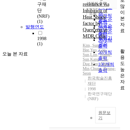
로
순
resistance via
10개씩 출력
구재
내림차순
많
인기도
Inhibition of
단
이
순
조회
10개씩
(NRF)
Heat Shock
본
연도순
(1)
출력
factor by
자
제목순
발행연도
20개씩
Quercetin in
료
저자순
출력
MDR Cells
발행기
1998
30개씩
(1)
관순
Kim,
,
Sun-
출력
Hee
,
Yeo,
,
Gae-
활
50개씩
오늘 본 자료
Sun
,
Lim,
,
Young-
용
출력
Sun
,
Kang,
,
Chi-
도
Dug
,
Kim,
100개씩
,
Cheol-
Min
,
Chung,
,
Byung-
높
출력
Seon
은
한국학술진흥
자
재단
료
1998
한국연구재단
(NRF)
원문보
기