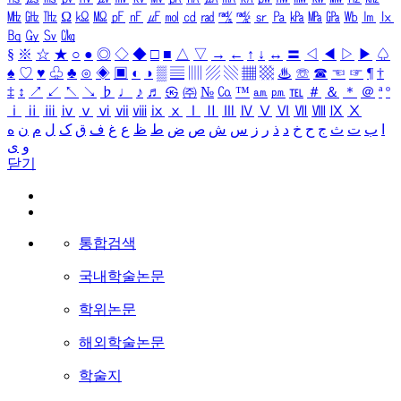
㎒
㎓
㎔
Ω
㏀
㏁
㎊
㎋
㎌
㏖
㏅
㎭
㎮
㎯
㏛
㎩
㎪
㎫
㎬
㏝
㏐
㏓
㏃
㏉
㏜
㏆
§
※
☆
★
○
●
◎
◇
◆
□
■
△
▽
→
←
↑
↓
↔
〓
◁
◀
▷
▶
♤
♠
♡
♥
♧
♣
⊙
◈
▣
◐
◑
▒
▤
▥
▨
▧
▦
▩
♨
☏
☎
☜
☞
¶
†
‡
↕
↗
↙
↖
↘
♭
♩
♪
♬
㉿
㈜
№
㏇
™
㏂
㏘
℡
＃
＆
＊
＠
ª
º
ⅰ
ⅱ
ⅲ
ⅳ
ⅴ
ⅵ
ⅶ
ⅷ
ⅸ
ⅹ
Ⅰ
Ⅱ
Ⅲ
Ⅳ
Ⅴ
Ⅵ
Ⅶ
Ⅷ
Ⅸ
Ⅹ
ا
ب
ت
ث
ج
ح
خ
د
ذ
ر
ز
س
ش
ص
ض
ط
ظ
ع
غ
ف
ق
ک
ل
م
ن
ه
و
ی
닫기
통합검색
국내학술논문
학위논문
해외학술논문
학술지