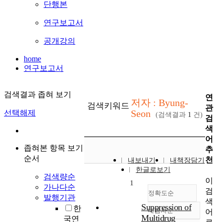
단행본
연구보고서
공개강의
home
연구보고서
검색결과 좁혀 보기
연
저자 : Byung-
검색키워드
관
Seon
선택해제
(검색결과
1
건)
검
색
어
좁혀본 항목 보기
추
순서
천
내보내기
내책장담기
한글로보기
검색량순
이
1
가나다순
검
정확도순
발행기관
색
Suppression of
한
내림차순
어
정확도
Multidrug
국연