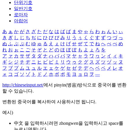
단위기호
일반기호
로마자
아랍어
あ
ぁ
か
が
さ
ざ
た
だ
な
は
ば
ぱ
ま
や
ゃ
ら
わ
ゎ
ん
い
ぃ
き
ぎ
し
じ
ち
ぢ
に
ひ
び
ぴ
み
り
う
ぅ
く
ぐ
す
ず
つ
づ
っ
ぬ
ふ
ぶ
ぷ
む
ゆ
ゅ
る
え
ぇ
け
げ
せ
ぜ
て
で
ね
へ
べ
ぺ
め
れ
お
ぉ
こ
ご
そ
ぞ
と
ど
の
ほ
ぼ
ぽ
も
よ
ょ
ろ
を
ア
ァ
カ
サ
ザ
タ
ダ
ナ
ハ
バ
パ
マ
ヤ
ャ
ラ
ワ
ヮ
ン
イ
ィ
キ
ギ
シ
ジ
チ
ヂ
ニ
ヒ
ビ
ピ
ミ
リ
ウ
ゥ
ク
グ
ス
ズ
ツ
ヅ
ッ
ヌ
フ
ブ
プ
ム
ユ
ュ
ル
エ
ェ
ケ
ゲ
セ
ゼ
テ
デ
ヘ
ベ
ペ
メ
レ
オ
ォ
コ
ゴ
ソ
ゾ
ト
ド
ノ
ホ
ボ
ポ
モ
ヨ
ョ
ロ
ヲ
―
http://chineseinput.net/
에서 pinyin(병음)방식으로 중국어를 변환
할 수 있습니다.
변환된 중국어를 복사하여 사용하시면 됩니다.
예시)
中文 을 입력하시려면
zhongwen
을 입력하시고 space를
누르시면됩니다.