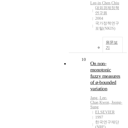
Lee-in
,
Chen
,
Chiu
대외경제정책
연구원
2004
국가정책연구
포털(NKIS)
원문보
기
10
On non-
monotonic
fuzzy measures
of ø-bounded
variation
Jang,
,
Lee-
Chae
,
Kwon,
,
Joong-
Sung
ELSEVIER
1997
한국연구재단
(NRF)