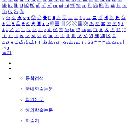
㎒
㎓
㎔
Ω
㏀
㏁
㎊
㎋
㎌
㏖
㏅
㎭
㎮
㎯
㏛
㎩
㎪
㎫
㎬
㏝
㏐
㏓
㏃
㏉
㏜
㏆
§
※
☆
★
○
●
◎
◇
◆
□
■
△
▽
→
←
↑
↓
↔
〓
◁
◀
▷
▶
♤
♠
♡
♥
♧
♣
⊙
◈
▣
◐
◑
▒
▤
▥
▨
▧
▦
▩
♨
☏
☎
☜
☞
¶
†
‡
↕
↗
↙
↖
↘
♭
♩
♪
♬
㉿
㈜
№
㏇
™
㏂
㏘
℡
＃
＆
＊
＠
ª
º
ⅰ
ⅱ
ⅲ
ⅳ
ⅴ
ⅵ
ⅶ
ⅷ
ⅸ
ⅹ
Ⅰ
Ⅱ
Ⅲ
Ⅳ
Ⅴ
Ⅵ
Ⅶ
Ⅷ
Ⅸ
Ⅹ
ا
ب
ت
ث
ج
ح
خ
د
ذ
ر
ز
س
ش
ص
ض
ط
ظ
ع
غ
ف
ق
ک
ل
م
ن
ه
و
ی
닫기
통합검색
국내학술논문
학위논문
해외학술논문
학술지