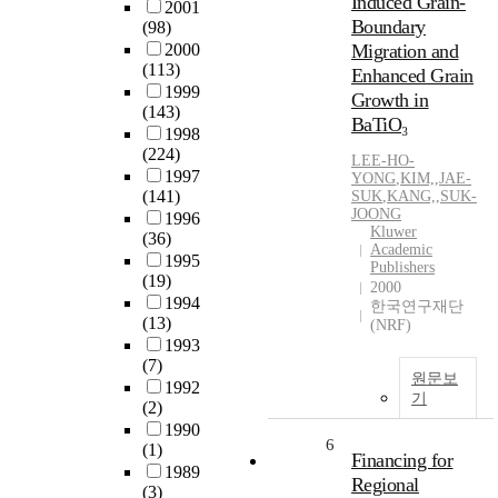
Induced Grain-
2001
Boundary
(98)
2000
Migration and
(113)
Enhanced Grain
1999
Growth in
(143)
BaTiO₃
1998
(224)
LEE-HO-
1997
YONG
,
KIM,
,
JAE-
(141)
SUK
,
KANG,
,
SUK-
JOONG
1996
Kluwer
(36)
Academic
1995
Publishers
(19)
2000
1994
한국연구재단
(13)
(NRF)
1993
(7)
원문보
1992
기
(2)
1990
6
(1)
Financing for
1989
Regional
(3)