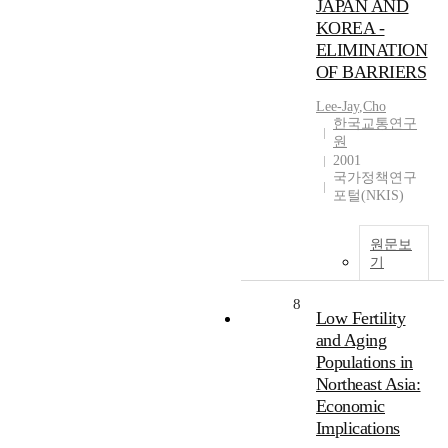
JAPAN AND
KOREA -
ELIMINATION
OF BARRIERS
Lee-Jay
,
Cho
한국교통연구
원
2001
국가정책연구
포털(NKIS)
원문보
기
8
Low Fertility
and Aging
Populations in
Northeast Asia:
Economic
Implications