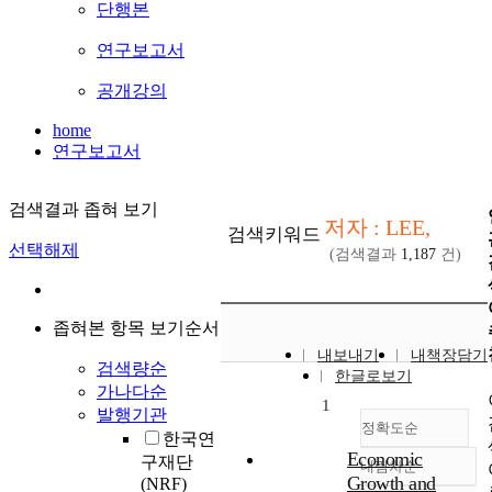
단행본
연구보고서
공개강의
home
연구보고서
검색결과 좁혀 보기
저자 : LEE,
검색키워드
선택해제
(검색결과
1,187
건)
좁혀본 항목 보기순서
내보내기
내책장담기
검색량순
한글로보기
가나다순
1
발행기관
정확도순
한국연
Economic
구재단
내림차순
정확도
Growth and
(NRF)