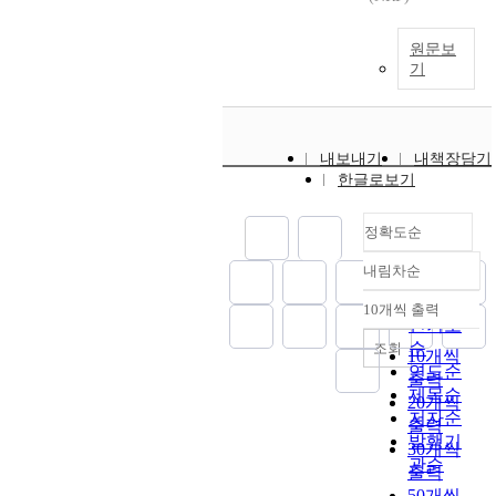
원문보
기
내보내기
내책장담기
한글로보기
정확도순
내림차순
정확도
순
10개씩 출력
내림차순
인기도
순
조회
10개씩
연도순
출력
제목순
20개씩
저자순
출력
발행기
30개씩
관순
출력
50개씩