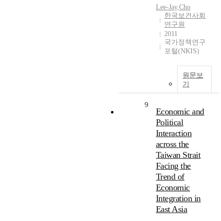
Lee-Jay
,
Cho
한국보건사회
연구원
2011
국가정책연구
포털(NKIS)
원문보
기
9
Economic and
Political
Interaction
across the
Taiwan Strait
Facing the
Trend of
Economic
Integration in
East Asia