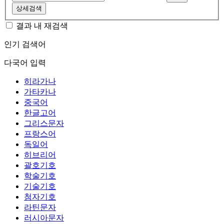
상세검색
결과 내 재검색
인기 검색어
다국어 입력
히라가나
가타카나
중국어
한글고어
그리스문자
프랑스어
독일어
히브리어
괄호기호
학술기호
기술기호
첨자기호
라틴문자
러시아문자