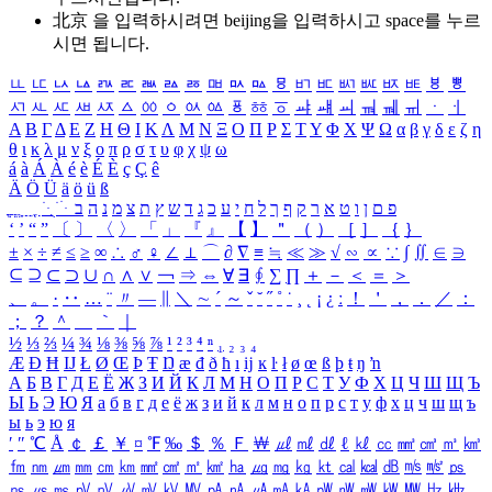
北京 을 입력하시려면
beijing
을 입력하시고 space를 누르
시면 됩니다.
ㅥ
ㅦ
ㅧ
ㅨ
ㅩ
ㅪ
ㅫ
ㅬ
ㅭ
ㅮ
ㅯ
ㅰ
ㅱ
ㅲ
ㅳ
ㅴ
ㅵ
ㅶ
ㅷ
ㅸ
ㅹ
ㅺ
ㅻ
ㅼ
ㅽ
ㅾ
ㅿ
ㆀ
ㆁ
ㆂ
ㆃ
ㆄ
ㆅ
ㆆ
ㆇ
ㆈ
ㆉ
ㆊ
ㆋ
ㆌ
ㆍ
ㆎ
Α
Β
Γ
Δ
Ε
Ζ
Η
Θ
Ι
Κ
Λ
Μ
Ν
Ξ
Ο
Π
Ρ
Σ
Τ
Υ
Φ
Χ
Ψ
Ω
α
β
γ
δ
ε
ζ
η
θ
ι
κ
λ
μ
ν
ξ
ο
π
ρ
σ
τ
υ
φ
χ
ψ
ω
á
à
Á
À
é
è
É
È
ç
Ç
ê
Ä
Ö
Ü
ä
ö
ü
ß
ְ
ֳ
ֲ
ֱ
ָ
ַ
ֵ
ֶ
ִ
ֹ
ּ
ֻ
ׂ
ׁ
ּ
ב
ה
נ
מ
צ
ת
ץ
ש
ד
ג
כ
ע
י
ח
ל
ך
ף
ק
ר
א
ט
ו
ן
ם
פ
‘
’
“
”
〔
〕
〈
〉
「
」
『
』
【
】
＂
（
）
［
］
｛
｝
±
×
÷
≠
≤
≥
∞
∴
♂
♀
∠
⊥
⌒
∂
∇
≡
≒
≪
≫
√
∽
∝
∵
∫
∬
∈
∋
⊆
⊇
⊂
⊃
∪
∩
∧
∨
￢
⇒
⇔
∀
∃
∮
∑
∏
＋
－
＜
＝
＞
、
。
·
‥
…
¨
〃
―
∥
＼
∼
´
～
ˇ
˘
˝
˚
˙
¸
˛
¡
¿
ː
！
＇
，
．
／
：
；
？
＾
＿
｀
｜
½
⅓
⅔
¼
¾
⅛
⅜
⅝
⅞
¹
²
³
⁴
ⁿ
₁
₂
₃
₄
Æ
Ð
Ħ
Ĳ
Ł
Ø
Œ
Þ
Ŧ
Ŋ
æ
đ
ð
ħ
ı
ĳ
ĸ
ŀ
ł
ø
œ
ß
þ
ŧ
ŋ
ŉ
А
Б
В
Г
Д
Е
Ё
Ж
З
И
Й
К
Л
М
Н
О
П
Р
С
Т
У
Ф
Х
Ц
Ч
Ш
Щ
Ъ
Ы
Ь
Э
Ю
Я
а
б
в
г
д
е
ё
ж
з
и
й
к
л
м
н
о
п
р
с
т
у
ф
х
ц
ч
ш
щ
ъ
ы
ь
э
ю
я
′
″
℃
Å
￠
￡
￥
¤
℉
‰
＄
％
Ｆ
￦
㎕
㎖
㎗
ℓ
㎘
㏄
㎣
㎤
㎥
㎦
㎙
㎚
㎛
㎜
㎝
㎞
㎟
㎠
㎡
㎢
㏊
㎍
㎎
㎏
㏏
㎈
㎉
㏈
㎧
㎨
㎰
㎱
㎲
㎳
㎴
㎵
㎶
㎷
㎸
㎹
㎀
㎁
㎂
㎃
㎄
㎺
㎻
㎽
㎾
㎿
㎐
㎑