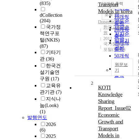
순
(835)
Transport
10개씩 출력
내림차순
인기도
Models in korea
순
조회
dCollection
10개씩
(204)
연도순
Dongmin
,
LEE
출력
국가정
한국교통연구
제목순
20개씩
원
책연구포
저자순
출력
2012
털(NKIS)
발행기
30개씩
국가정책연구
(87)
관순
출력
포털(NKIS)
기타기
50개씩
관
(36)
출력
원문보
한국건
100개씩
기
설기술연
출력
구원
(17)
2
교육유
KOTI
관기관
(7)
Knowledge
지식나
Sharing
눔(Look)
Report_Issue02
(1)
Economic
발행연도
Growth and
2026
Transport
(6)
Models in
2025