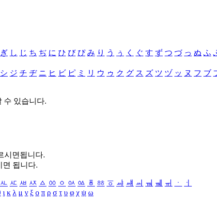
ぎ
し
じ
ち
ぢ
に
ひ
び
ぴ
み
り
う
ぅ
く
ぐ
す
ず
つ
づ
っ
ぬ
ふ
シ
ジ
チ
ヂ
ニ
ヒ
ビ
ピ
ミ
リ
ウ
ゥ
ク
グ
ス
ズ
ツ
ヅ
ッ
ヌ
フ
ブ
할 수 있습니다.
누르시면됩니다.
시면 됩니다.
ㅻ
ㅼ
ㅽ
ㅾ
ㅿ
ㆀ
ㆁ
ㆂ
ㆃ
ㆄ
ㆅ
ㆆ
ㆇ
ㆈ
ㆉ
ㆊ
ㆋ
ㆌ
ㆍ
ㆎ
θ
ι
κ
λ
μ
ν
ξ
ο
π
ρ
σ
τ
υ
φ
χ
ψ
ω