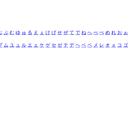
ぶ
ぷ
む
ゆ
ゅ
る
え
ぇ
け
げ
せ
ぜ
て
で
ね
へ
べ
ぺ
め
れ
お
ぉ
プ
ム
ユ
ュ
ル
エ
ェ
ケ
ゲ
セ
ゼ
テ
デ
ヘ
ベ
ペ
メ
レ
オ
ォ
コ
ゴ