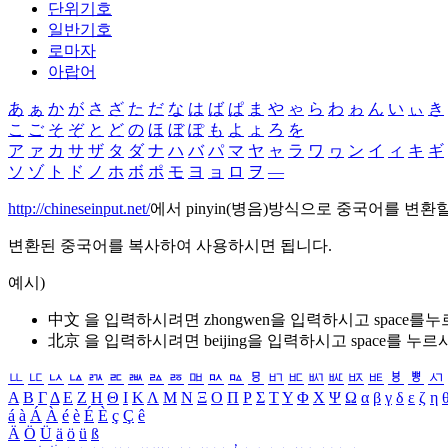
단위기호
일반기호
로마자
아랍어
あ
ぁ
か
が
さ
ざ
た
だ
な
は
ば
ぱ
ま
や
ゃ
ら
わ
ゎ
ん
い
ぃ
き
こ
ご
そ
ぞ
と
ど
の
ほ
ぼ
ぽ
も
よ
ょ
ろ
を
ア
ァ
カ
サ
ザ
タ
ダ
ナ
ハ
バ
パ
マ
ヤ
ャ
ラ
ワ
ヮ
ン
イ
ィ
キ
ギ
ソ
ゾ
ト
ド
ノ
ホ
ボ
ポ
モ
ヨ
ョ
ロ
ヲ
―
http://chineseinput.net/
에서 pinyin(병음)방식으로 중국어를 변환
변환된 중국어를 복사하여 사용하시면 됩니다.
예시)
中文 을 입력하시려면
zhongwen
을 입력하시고 space를
北京 을 입력하시려면
beijing
을 입력하시고 space를 누르
ㅥ
ㅦ
ㅧ
ㅨ
ㅩ
ㅪ
ㅫ
ㅬ
ㅭ
ㅮ
ㅯ
ㅰ
ㅱ
ㅲ
ㅳ
ㅴ
ㅵ
ㅶ
ㅷ
ㅸ
ㅹ
ㅺ
Α
Β
Γ
Δ
Ε
Ζ
Η
Θ
Ι
Κ
Λ
Μ
Ν
Ξ
Ο
Π
Ρ
Σ
Τ
Υ
Φ
Χ
Ψ
Ω
α
β
γ
δ
ε
ζ
η
á
à
Á
À
é
è
É
È
ç
Ç
ê
Ä
Ö
Ü
ä
ö
ü
ß