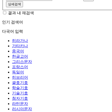
상세검색
결과 내 재검색
인기 검색어
다국어 입력
히라가나
가타카나
중국어
한글고어
그리스문자
프랑스어
독일어
히브리어
괄호기호
학술기호
기술기호
첨자기호
라틴문자
러시아문자