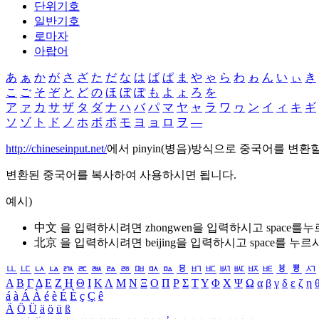
단위기호
일반기호
로마자
아랍어
あ
ぁ
か
が
さ
ざ
た
だ
な
は
ば
ぱ
ま
や
ゃ
ら
わ
ゎ
ん
い
ぃ
き
こ
ご
そ
ぞ
と
ど
の
ほ
ぼ
ぽ
も
よ
ょ
ろ
を
ア
ァ
カ
サ
ザ
タ
ダ
ナ
ハ
バ
パ
マ
ヤ
ャ
ラ
ワ
ヮ
ン
イ
ィ
キ
ギ
ソ
ゾ
ト
ド
ノ
ホ
ボ
ポ
モ
ヨ
ョ
ロ
ヲ
―
http://chineseinput.net/
에서 pinyin(병음)방식으로 중국어를 변환
변환된 중국어를 복사하여 사용하시면 됩니다.
예시)
中文 을 입력하시려면
zhongwen
을 입력하시고 space를
北京 을 입력하시려면
beijing
을 입력하시고 space를 누르
ㅥ
ㅦ
ㅧ
ㅨ
ㅩ
ㅪ
ㅫ
ㅬ
ㅭ
ㅮ
ㅯ
ㅰ
ㅱ
ㅲ
ㅳ
ㅴ
ㅵ
ㅶ
ㅷ
ㅸ
ㅹ
ㅺ
Α
Β
Γ
Δ
Ε
Ζ
Η
Θ
Ι
Κ
Λ
Μ
Ν
Ξ
Ο
Π
Ρ
Σ
Τ
Υ
Φ
Χ
Ψ
Ω
α
β
γ
δ
ε
ζ
η
á
à
Á
À
é
è
É
È
ç
Ç
ê
Ä
Ö
Ü
ä
ö
ü
ß