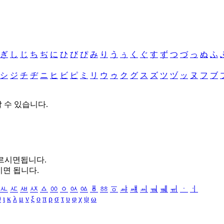
ぎ
し
じ
ち
ぢ
に
ひ
び
ぴ
み
り
う
ぅ
く
ぐ
す
ず
つ
づ
っ
ぬ
ふ
シ
ジ
チ
ヂ
ニ
ヒ
ビ
ピ
ミ
リ
ウ
ゥ
ク
グ
ス
ズ
ツ
ヅ
ッ
ヌ
フ
ブ
할 수 있습니다.
누르시면됩니다.
시면 됩니다.
ㅻ
ㅼ
ㅽ
ㅾ
ㅿ
ㆀ
ㆁ
ㆂ
ㆃ
ㆄ
ㆅ
ㆆ
ㆇ
ㆈ
ㆉ
ㆊ
ㆋ
ㆌ
ㆍ
ㆎ
θ
ι
κ
λ
μ
ν
ξ
ο
π
ρ
σ
τ
υ
φ
χ
ψ
ω