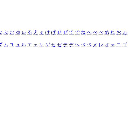
ぶ
ぷ
む
ゆ
ゅ
る
え
ぇ
け
げ
せ
ぜ
て
で
ね
へ
べ
ぺ
め
れ
お
ぉ
プ
ム
ユ
ュ
ル
エ
ェ
ケ
ゲ
セ
ゼ
テ
デ
ヘ
ベ
ペ
メ
レ
オ
ォ
コ
ゴ