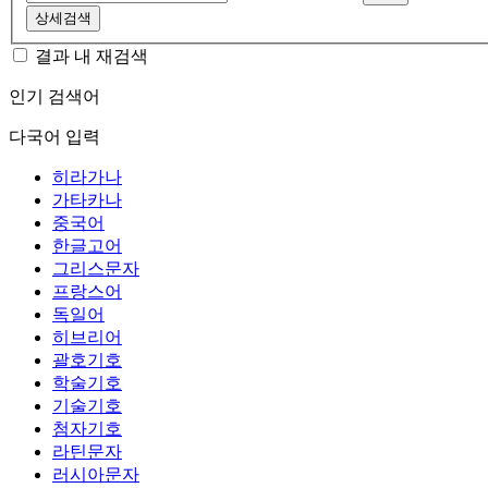
상세검색
결과 내 재검색
인기 검색어
다국어 입력
히라가나
가타카나
중국어
한글고어
그리스문자
프랑스어
독일어
히브리어
괄호기호
학술기호
기술기호
첨자기호
라틴문자
러시아문자