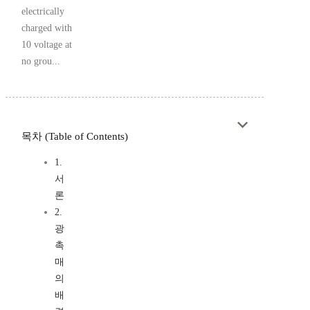
electrically
charged with
10 voltage at
no grou...
목차 (Table of Contents)
1.
서
론
2.
광
촉
매
의
배