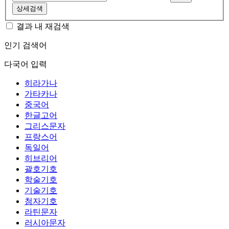
상세검색
결과 내 재검색
인기 검색어
다국어 입력
히라가나
가타카나
중국어
한글고어
그리스문자
프랑스어
독일어
히브리어
괄호기호
학술기호
기술기호
첨자기호
라틴문자
러시아문자