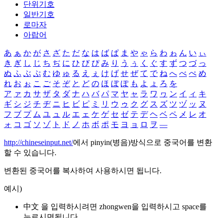
단위기호
일반기호
로마자
아랍어
あ
ぁ
か
が
さ
ざ
た
だ
な
は
ば
ぱ
ま
や
ゃ
ら
わ
ゎ
ん
い
ぃ
き
ぎ
し
じ
ち
ぢ
に
ひ
び
ぴ
み
り
う
ぅ
く
ぐ
す
ず
つ
づ
っ
ぬ
ふ
ぶ
ぷ
む
ゆ
ゅ
る
え
ぇ
け
げ
せ
ぜ
て
で
ね
へ
べ
ぺ
め
れ
お
ぉ
こ
ご
そ
ぞ
と
ど
の
ほ
ぼ
ぽ
も
よ
ょ
ろ
を
ア
ァ
カ
サ
ザ
タ
ダ
ナ
ハ
バ
パ
マ
ヤ
ャ
ラ
ワ
ヮ
ン
イ
ィ
キ
ギ
シ
ジ
チ
ヂ
ニ
ヒ
ビ
ピ
ミ
リ
ウ
ゥ
ク
グ
ス
ズ
ツ
ヅ
ッ
ヌ
フ
ブ
プ
ム
ユ
ュ
ル
エ
ェ
ケ
ゲ
セ
ゼ
テ
デ
ヘ
ベ
ペ
メ
レ
オ
ォ
コ
ゴ
ソ
ゾ
ト
ド
ノ
ホ
ボ
ポ
モ
ヨ
ョ
ロ
ヲ
―
http://chineseinput.net/
에서 pinyin(병음)방식으로 중국어를 변환
할 수 있습니다.
변환된 중국어를 복사하여 사용하시면 됩니다.
예시)
中文 을 입력하시려면
zhongwen
을 입력하시고 space를
누르시면됩니다.