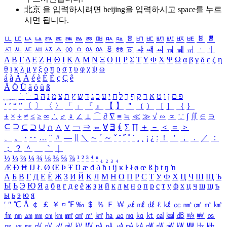
北京 을 입력하시려면
beijing
을 입력하시고 space를 누르
시면 됩니다.
ㅥ
ㅦ
ㅧ
ㅨ
ㅩ
ㅪ
ㅫ
ㅬ
ㅭ
ㅮ
ㅯ
ㅰ
ㅱ
ㅲ
ㅳ
ㅴ
ㅵ
ㅶ
ㅷ
ㅸ
ㅹ
ㅺ
ㅻ
ㅼ
ㅽ
ㅾ
ㅿ
ㆀ
ㆁ
ㆂ
ㆃ
ㆄ
ㆅ
ㆆ
ㆇ
ㆈ
ㆉ
ㆊ
ㆋ
ㆌ
ㆍ
ㆎ
Α
Β
Γ
Δ
Ε
Ζ
Η
Θ
Ι
Κ
Λ
Μ
Ν
Ξ
Ο
Π
Ρ
Σ
Τ
Υ
Φ
Χ
Ψ
Ω
α
β
γ
δ
ε
ζ
η
θ
ι
κ
λ
μ
ν
ξ
ο
π
ρ
σ
τ
υ
φ
χ
ψ
ω
á
à
Á
À
é
è
É
È
ç
Ç
ê
Ä
Ö
Ü
ä
ö
ü
ß
ְ
ֳ
ֲ
ֱ
ָ
ַ
ֵ
ֶ
ִ
ֹ
ּ
ֻ
ׂ
ׁ
ּ
ב
ה
נ
מ
צ
ת
ץ
ש
ד
ג
כ
ע
י
ח
ל
ך
ף
ק
ר
א
ט
ו
ן
ם
פ
‘
’
“
”
〔
〕
〈
〉
「
」
『
』
【
】
＂
（
）
［
］
｛
｝
±
×
÷
≠
≤
≥
∞
∴
♂
♀
∠
⊥
⌒
∂
∇
≡
≒
≪
≫
√
∽
∝
∵
∫
∬
∈
∋
⊆
⊇
⊂
⊃
∪
∩
∧
∨
￢
⇒
⇔
∀
∃
∮
∑
∏
＋
－
＜
＝
＞
、
。
·
‥
…
¨
〃
―
∥
＼
∼
´
～
ˇ
˘
˝
˚
˙
¸
˛
¡
¿
ː
！
＇
，
．
／
：
；
？
＾
＿
｀
｜
½
⅓
⅔
¼
¾
⅛
⅜
⅝
⅞
¹
²
³
⁴
ⁿ
₁
₂
₃
₄
Æ
Ð
Ħ
Ĳ
Ł
Ø
Œ
Þ
Ŧ
Ŋ
æ
đ
ð
ħ
ı
ĳ
ĸ
ŀ
ł
ø
œ
ß
þ
ŧ
ŋ
ŉ
А
Б
В
Г
Д
Е
Ё
Ж
З
И
Й
К
Л
М
Н
О
П
Р
С
Т
У
Ф
Х
Ц
Ч
Ш
Щ
Ъ
Ы
Ь
Э
Ю
Я
а
б
в
г
д
е
ё
ж
з
и
й
к
л
м
н
о
п
р
с
т
у
ф
х
ц
ч
ш
щ
ъ
ы
ь
э
ю
я
′
″
℃
Å
￠
￡
￥
¤
℉
‰
＄
％
Ｆ
￦
㎕
㎖
㎗
ℓ
㎘
㏄
㎣
㎤
㎥
㎦
㎙
㎚
㎛
㎜
㎝
㎞
㎟
㎠
㎡
㎢
㏊
㎍
㎎
㎏
㏏
㎈
㎉
㏈
㎧
㎨
㎰
㎱
㎲
㎳
㎴
㎵
㎶
㎷
㎸
㎹
㎀
㎁
㎂
㎃
㎄
㎺
㎻
㎽
㎾
㎿
㎐
㎑