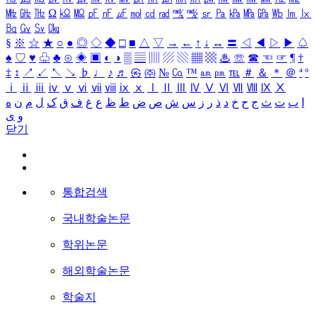
㎒
㎓
㎔
Ω
㏀
㏁
㎊
㎋
㎌
㏖
㏅
㎭
㎮
㎯
㏛
㎩
㎪
㎫
㎬
㏝
㏐
㏓
㏃
㏉
㏜
㏆
§
※
☆
★
○
●
◎
◇
◆
□
■
△
▽
→
←
↑
↓
↔
〓
◁
◀
▷
▶
♤
♠
♡
♥
♧
♣
⊙
◈
▣
◐
◑
▒
▤
▥
▨
▧
▦
▩
♨
☏
☎
☜
☞
¶
†
‡
↕
↗
↙
↖
↘
♭
♩
♪
♬
㉿
㈜
№
㏇
™
㏂
㏘
℡
＃
＆
＊
＠
ª
º
ⅰ
ⅱ
ⅲ
ⅳ
ⅴ
ⅵ
ⅶ
ⅷ
ⅸ
ⅹ
Ⅰ
Ⅱ
Ⅲ
Ⅳ
Ⅴ
Ⅵ
Ⅶ
Ⅷ
Ⅸ
Ⅹ
ا
ب
ت
ث
ج
ح
خ
د
ذ
ر
ز
س
ش
ص
ض
ط
ظ
ع
غ
ف
ق
ک
ل
م
ن
ه
و
ی
닫기
통합검색
국내학술논문
학위논문
해외학술논문
학술지