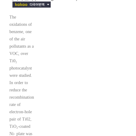
The
oxidations of
benzene, one
of the air
pollutants as a
VOC, over
Ti0₂
photocatalyst
were studied.
In order to
reduce the
recombination
rate of
electron-hole
pair of Ti02,
TiO₂-coated
Ni- plate was