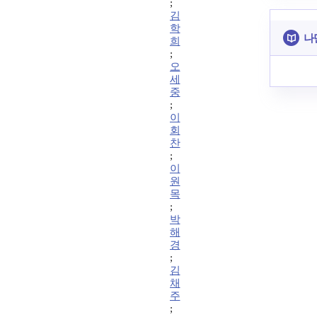
;
김
학
나
희
;
오
세
중
;
이
회
찬
;
이
원
목
;
박
해
경
;
김
채
주
;