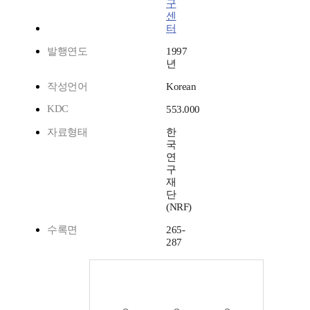
구
센
터
발행연도
1997
년
작성언어
Korean
KDC
553.000
자료형태
한
국
연
구
재
단
(NRF)
수록면
265-
287