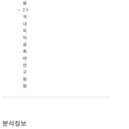
용
2.3
국
내
외
의
광
촉
매
연
구
동
향
분석정보