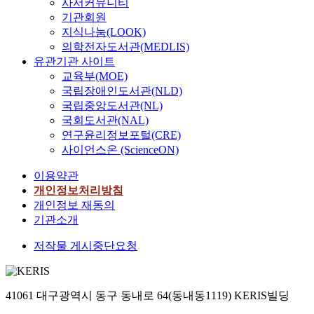
사서커뮤니티
기관회원
지식나눔(LOOK)
의학전자도서관(MEDLIS)
유관기관 사이트
교육부(MOE)
국립장애인도서관(NLD)
국립중앙도서관(NL)
국회도서관(NAL)
연구윤리정보포털(CRE)
사이언스온 (ScienceON)
이용약관
개인정보처리방침
개인정보 재동의
기관소개
저작물 게시중단요청
41061 대구광역시 동구 동내로 64(동내동1119) KERIS빌딩