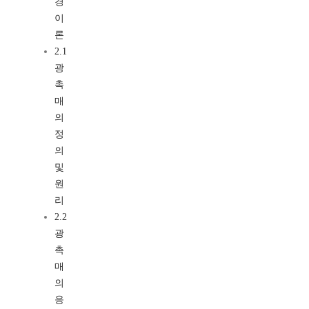
경
이
론
2.1
광
촉
매
의
정
의
및
원
리
2.2
광
촉
매
의
응