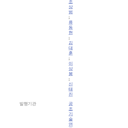
조
상
범
;
류
동
현
;
김
대
훈
;
이
상
봉
;
신
태
진
발행기관
공
조
기
술
연