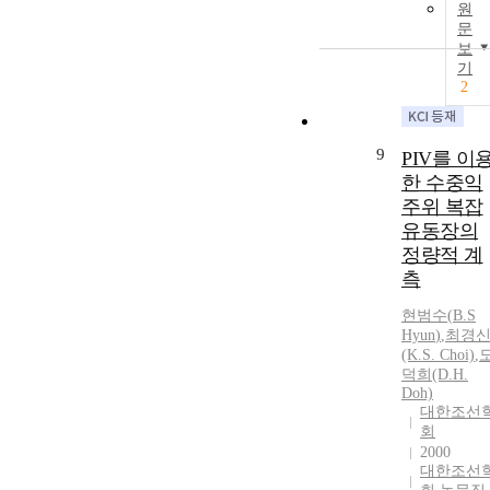
원
문
보
기
2
9
PIV를 이
한 수중익
주위 복잡
유동장의
정량적 계
측
현범수
(
B.S
Hyun
)
,
최경
(K.
S.
Choi)
,
덕희(D.H.
Doh)
대한조선
회
2000
대한조선