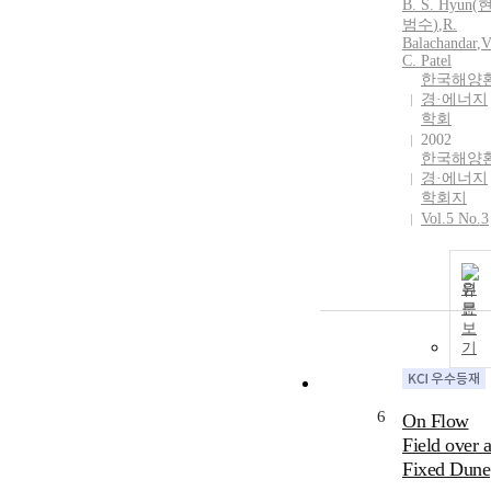
B.
S.
Hyun
(
범수
)
,
R.
Balachandar
,
V
C. Patel
한국해양
경·에너지
학회
2002
한국해양
경·에너지
학회지
Vol.5 No.3
원
문
보
기
6
On Flow
Field over a
Fixed Dune