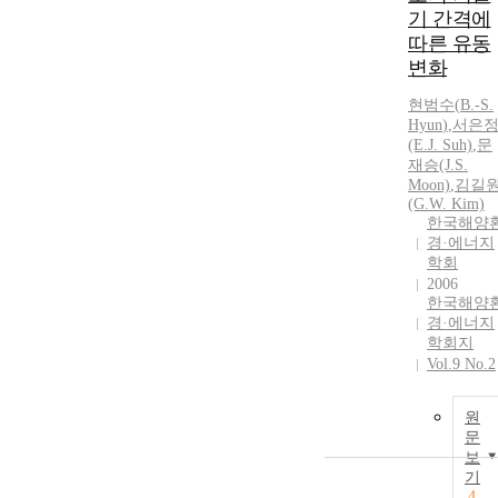
기 간격에
따른 유동
변화
현범수
(
B.
-
S.
Hyun
)
,
서은
(E.J. Suh)
,
문
재승(J.
S.
Moon)
,
김길
(G.W. Kim)
한국해양
경·에너지
학회
2006
한국해양
경·에너지
학회지
Vol.9 No.2
원
문
보
기
4