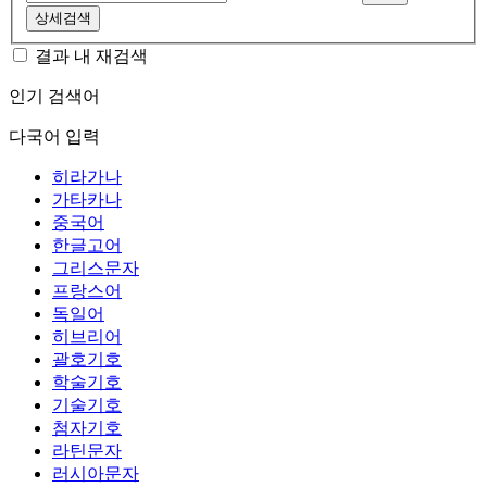
상세검색
결과 내 재검색
인기 검색어
다국어 입력
히라가나
가타카나
중국어
한글고어
그리스문자
프랑스어
독일어
히브리어
괄호기호
학술기호
기술기호
첨자기호
라틴문자
러시아문자