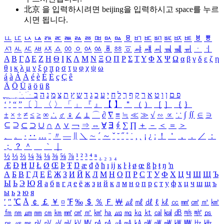
北京 을 입력하시려면
beijing
을 입력하시고 space를 누르
시면 됩니다.
ㅥ
ㅦ
ㅧ
ㅨ
ㅩ
ㅪ
ㅫ
ㅬ
ㅭ
ㅮ
ㅯ
ㅰ
ㅱ
ㅲ
ㅳ
ㅴ
ㅵ
ㅶ
ㅷ
ㅸ
ㅹ
ㅺ
ㅻ
ㅼ
ㅽ
ㅾ
ㅿ
ㆀ
ㆁ
ㆂ
ㆃ
ㆄ
ㆅ
ㆆ
ㆇ
ㆈ
ㆉ
ㆊ
ㆋ
ㆌ
ㆍ
ㆎ
Α
Β
Γ
Δ
Ε
Ζ
Η
Θ
Ι
Κ
Λ
Μ
Ν
Ξ
Ο
Π
Ρ
Σ
Τ
Υ
Φ
Χ
Ψ
Ω
α
β
γ
δ
ε
ζ
η
θ
ι
κ
λ
μ
ν
ξ
ο
π
ρ
σ
τ
υ
φ
χ
ψ
ω
á
à
Á
À
é
è
É
È
ç
Ç
ê
Ä
Ö
Ü
ä
ö
ü
ß
ְ
ֳ
ֲ
ֱ
ָ
ַ
ֵ
ֶ
ִ
ֹ
ּ
ֻ
ׂ
ׁ
ּ
ב
ה
נ
מ
צ
ת
ץ
ש
ד
ג
כ
ע
י
ח
ל
ך
ף
ק
ר
א
ט
ו
ן
ם
פ
‘
’
“
”
〔
〕
〈
〉
「
」
『
』
【
】
＂
（
）
［
］
｛
｝
±
×
÷
≠
≤
≥
∞
∴
♂
♀
∠
⊥
⌒
∂
∇
≡
≒
≪
≫
√
∽
∝
∵
∫
∬
∈
∋
⊆
⊇
⊂
⊃
∪
∩
∧
∨
￢
⇒
⇔
∀
∃
∮
∑
∏
＋
－
＜
＝
＞
、
。
·
‥
…
¨
〃
―
∥
＼
∼
´
～
ˇ
˘
˝
˚
˙
¸
˛
¡
¿
ː
！
＇
，
．
／
：
；
？
＾
＿
｀
｜
½
⅓
⅔
¼
¾
⅛
⅜
⅝
⅞
¹
²
³
⁴
ⁿ
₁
₂
₃
₄
Æ
Ð
Ħ
Ĳ
Ł
Ø
Œ
Þ
Ŧ
Ŋ
æ
đ
ð
ħ
ı
ĳ
ĸ
ŀ
ł
ø
œ
ß
þ
ŧ
ŋ
ŉ
А
Б
В
Г
Д
Е
Ё
Ж
З
И
Й
К
Л
М
Н
О
П
Р
С
Т
У
Ф
Х
Ц
Ч
Ш
Щ
Ъ
Ы
Ь
Э
Ю
Я
а
б
в
г
д
е
ё
ж
з
и
й
к
л
м
н
о
п
р
с
т
у
ф
х
ц
ч
ш
щ
ъ
ы
ь
э
ю
я
′
″
℃
Å
￠
￡
￥
¤
℉
‰
＄
％
Ｆ
￦
㎕
㎖
㎗
ℓ
㎘
㏄
㎣
㎤
㎥
㎦
㎙
㎚
㎛
㎜
㎝
㎞
㎟
㎠
㎡
㎢
㏊
㎍
㎎
㎏
㏏
㎈
㎉
㏈
㎧
㎨
㎰
㎱
㎲
㎳
㎴
㎵
㎶
㎷
㎸
㎹
㎀
㎁
㎂
㎃
㎄
㎺
㎻
㎽
㎾
㎿
㎐
㎑