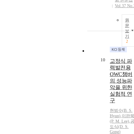
회 논문집
Vol.37 No.
원
문
보
기
2
10
고정식 파
력발전용
OWC챔버
의 성능파
악을 위한
실험적 연
구
현범수
(
B.
S.
Hyun
)
,
이판
(P. M. Lee)
,
도식(D.
S.
Gong)