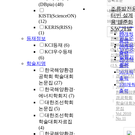
정확도순
(DBpia)
(48)
조류발전
내림차순
정확도
터빈 설계
KISTI(ScienceON)
순
(12)
10개씩 출력
용 표준화
내림차
인기도
KERIS(RISS)
S/W 개발
순
조회
(1)
10개씩
연도순
등재정보
현범수
(
B.S.
출력
Hyun
제목순
)
,
김문
KCI등재
(6)
20개씩
(M.C. Kim)
,
저자순
KCI우수등재
출력
신형(
S.
H.
발행기
(6)
30개씩
Rhee)
,
한준선
학술지명
관순
출력
(J.
S.
Han)
한국해양환경
한국해양
50개씩
공학회 학술대회
경·에너지
출력
학회
논문집
(27)
100개
2010
한국해양환경·
출력
한국해양
에너지학회지
(7)
경공학회
대한조선학회
학술대회
논문집
(5)
문집
Vol.2010
대한조선학회
No.11
학술대회자료집
(4)
한국해양환경·