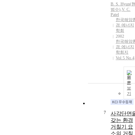
B.
S.
Hyun
(
범수
)
,
V. C.
Patel
한국해양
경·에너지
학회
2002
한국해양
경·에너지
학회지
Vol.5 No.4
원
문
보
기
7
사각단면
갖는 환경
거칠기 요
소의 거칠