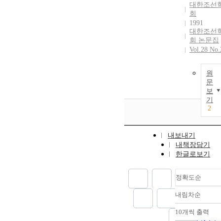
대한조선
회
1991
대한조선
회 논문집
Vol.28 No.
원
문
보
기
2
내보내기
내책장담기
한글로보기
정확도순
내림차순
정확도
순
10개씩 출력
내림차
인기도