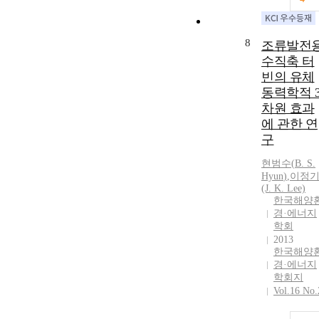
8
조류발전
수직축 터
빈의 유체
동력학적 
차원 효과
에 관한 연
구
현범수
(
B.
S.
Hyun
)
,
이정
(J. K. Lee)
한국해양
경·에너지
학회
2013
한국해양
경·에너지
학회지
Vol.16 No.