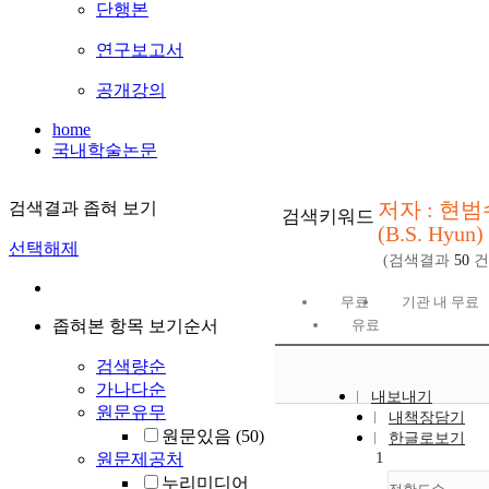
단행본
연구보고서
공개강의
home
국내학술논문
저자 : 현범
검색결과 좁혀 보기
검색키워드
(B.S. Hyun)
선택해제
(검색결과
50
건
무료
기관 내 무료
좁혀본 항목 보기순서
유료
검색량순
가나다순
내보내기
원문유무
내책장담기
원문있음
(50)
한글로보기
1
원문제공처
누리미디어