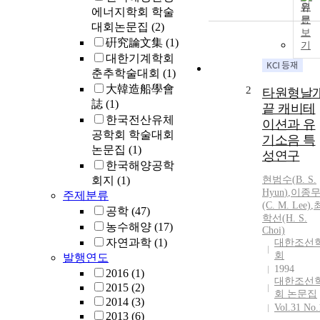
원
에너지학회 학술
문
대회논문집
(2)
보
硏究論文集
(1)
기
대한기계학회
춘추학술대회
(1)
大韓造船學會
2
타원형날
誌
(1)
끝 캐비테
한국전산유체
이션과 유
공학회 학술대회
기소음 특
논문집
(1)
성연구
한국해양공학
회지
(1)
현범수
(
B.
S.
Hyun
)
,
이종
주제분류
(C. M. Lee)
,
공학
(47)
학선(H.
S.
농수해양
(17)
Choi)
자연과학
(1)
대한조선
회
발행연도
1994
2016
(1)
대한조선
2015
(2)
회 논문집
2014
(3)
Vol.31 No.
2013
(6)