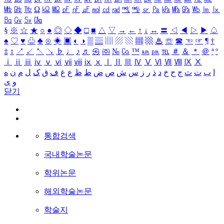
㎒
㎓
㎔
Ω
㏀
㏁
㎊
㎋
㎌
㏖
㏅
㎭
㎮
㎯
㏛
㎩
㎪
㎫
㎬
㏝
㏐
㏓
㏃
㏉
㏜
㏆
§
※
☆
★
○
●
◎
◇
◆
□
■
△
▽
→
←
↑
↓
↔
〓
◁
◀
▷
▶
♤
♠
♡
♥
♧
♣
⊙
◈
▣
◐
◑
▒
▤
▥
▨
▧
▦
▩
♨
☏
☎
☜
☞
¶
†
‡
↕
↗
↙
↖
↘
♭
♩
♪
♬
㉿
㈜
№
㏇
™
㏂
㏘
℡
＃
＆
＊
＠
ª
º
ⅰ
ⅱ
ⅲ
ⅳ
ⅴ
ⅵ
ⅶ
ⅷ
ⅸ
ⅹ
Ⅰ
Ⅱ
Ⅲ
Ⅳ
Ⅴ
Ⅵ
Ⅶ
Ⅷ
Ⅸ
Ⅹ
ا
ب
ت
ث
ج
ح
خ
د
ذ
ر
ز
س
ش
ص
ض
ط
ظ
ع
غ
ف
ق
ک
ل
م
ن
ه
و
ی
닫기
통합검색
국내학술논문
학위논문
해외학술논문
학술지