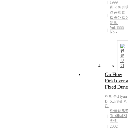
1999
한국해양
경공학회
학술대회
문집
Vol.1999
No.-
원
문
보
4
기
On Flow
Field over a
Fixed Dune
현범수
,
Hyun
B.
S.
,
Patel V.
C.
한국해양
경·에너지
학회
2002