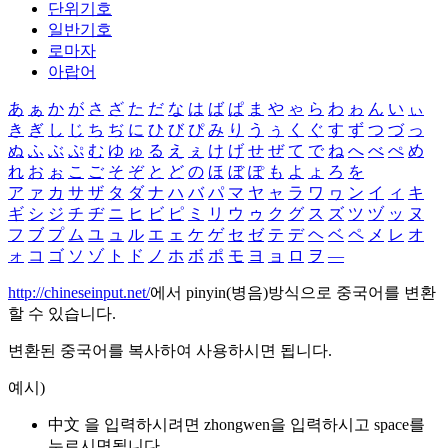
단위기호
일반기호
로마자
아랍어
あ
ぁ
か
が
さ
ざ
た
だ
な
は
ば
ぱ
ま
や
ゃ
ら
わ
ゎ
ん
い
ぃ
き
ぎ
し
じ
ち
ぢ
に
ひ
び
ぴ
み
り
う
ぅ
く
ぐ
す
ず
つ
づ
っ
ぬ
ふ
ぶ
ぷ
む
ゆ
ゅ
る
え
ぇ
け
げ
せ
ぜ
て
で
ね
へ
べ
ぺ
め
れ
お
ぉ
こ
ご
そ
ぞ
と
ど
の
ほ
ぼ
ぽ
も
よ
ょ
ろ
を
ア
ァ
カ
サ
ザ
タ
ダ
ナ
ハ
バ
パ
マ
ヤ
ャ
ラ
ワ
ヮ
ン
イ
ィ
キ
ギ
シ
ジ
チ
ヂ
ニ
ヒ
ビ
ピ
ミ
リ
ウ
ゥ
ク
グ
ス
ズ
ツ
ヅ
ッ
ヌ
フ
ブ
プ
ム
ユ
ュ
ル
エ
ェ
ケ
ゲ
セ
ゼ
テ
デ
ヘ
ベ
ペ
メ
レ
オ
ォ
コ
ゴ
ソ
ゾ
ト
ド
ノ
ホ
ボ
ポ
モ
ヨ
ョ
ロ
ヲ
―
http://chineseinput.net/
에서 pinyin(병음)방식으로 중국어를 변환
할 수 있습니다.
변환된 중국어를 복사하여 사용하시면 됩니다.
예시)
中文 을 입력하시려면
zhongwen
을 입력하시고 space를
누르시면됩니다.