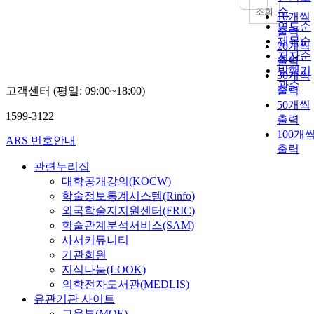
순
조회
10개씩
연도순
출력
제목순
20개씩
저자순
출력
발행기
30개씩
관순
출력
고객센터 (평일: 09:00~18:00)
50개씩
1599-3122
출력
100개
ARS 번호안내
출력
관련누리집
대학공개강의(KOCW)
학술정보통계시스템(Rinfo)
외국학술지지원센터(FRIC)
학술관계분석서비스(SAM)
사서커뮤니티
기관회원
지식나눔(LOOK)
의학전자도서관(MEDLIS)
유관기관 사이트
교육부(MOE)