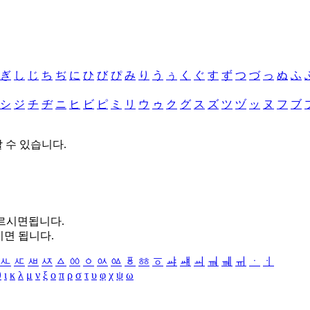
ぎ
し
じ
ち
ぢ
に
ひ
び
ぴ
み
り
う
ぅ
く
ぐ
す
ず
つ
づ
っ
ぬ
ふ
シ
ジ
チ
ヂ
ニ
ヒ
ビ
ピ
ミ
リ
ウ
ゥ
ク
グ
ス
ズ
ツ
ヅ
ッ
ヌ
フ
ブ
할 수 있습니다.
누르시면됩니다.
시면 됩니다.
ㅻ
ㅼ
ㅽ
ㅾ
ㅿ
ㆀ
ㆁ
ㆂ
ㆃ
ㆄ
ㆅ
ㆆ
ㆇ
ㆈ
ㆉ
ㆊ
ㆋ
ㆌ
ㆍ
ㆎ
θ
ι
κ
λ
μ
ν
ξ
ο
π
ρ
σ
τ
υ
φ
χ
ψ
ω