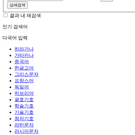
상세검색
결과 내 재검색
인기 검색어
다국어 입력
히라가나
가타카나
중국어
한글고어
그리스문자
프랑스어
독일어
히브리어
괄호기호
학술기호
기술기호
첨자기호
라틴문자
러시아문자