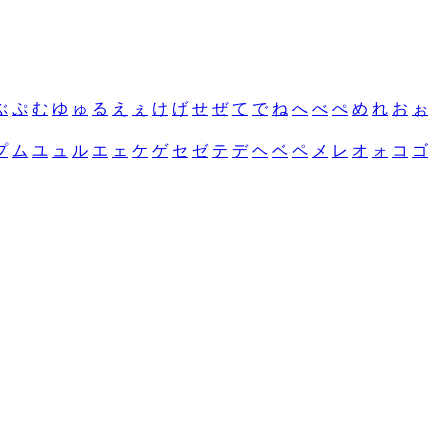
ぶ
ぷ
む
ゆ
ゅ
る
え
ぇ
け
げ
せ
ぜ
て
で
ね
へ
べ
ぺ
め
れ
お
ぉ
プ
ム
ユ
ュ
ル
エ
ェ
ケ
ゲ
セ
ゼ
テ
デ
ヘ
ベ
ペ
メ
レ
オ
ォ
コ
ゴ