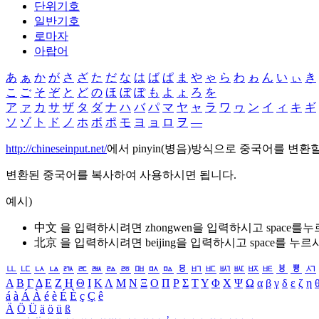
단위기호
일반기호
로마자
아랍어
あ
ぁ
か
が
さ
ざ
た
だ
な
は
ば
ぱ
ま
や
ゃ
ら
わ
ゎ
ん
い
ぃ
き
こ
ご
そ
ぞ
と
ど
の
ほ
ぼ
ぽ
も
よ
ょ
ろ
を
ア
ァ
カ
サ
ザ
タ
ダ
ナ
ハ
バ
パ
マ
ヤ
ャ
ラ
ワ
ヮ
ン
イ
ィ
キ
ギ
ソ
ゾ
ト
ド
ノ
ホ
ボ
ポ
モ
ヨ
ョ
ロ
ヲ
―
http://chineseinput.net/
에서 pinyin(병음)방식으로 중국어를 변환
변환된 중국어를 복사하여 사용하시면 됩니다.
예시)
中文 을 입력하시려면
zhongwen
을 입력하시고 space를
北京 을 입력하시려면
beijing
을 입력하시고 space를 누르
ㅥ
ㅦ
ㅧ
ㅨ
ㅩ
ㅪ
ㅫ
ㅬ
ㅭ
ㅮ
ㅯ
ㅰ
ㅱ
ㅲ
ㅳ
ㅴ
ㅵ
ㅶ
ㅷ
ㅸ
ㅹ
ㅺ
Α
Β
Γ
Δ
Ε
Ζ
Η
Θ
Ι
Κ
Λ
Μ
Ν
Ξ
Ο
Π
Ρ
Σ
Τ
Υ
Φ
Χ
Ψ
Ω
α
β
γ
δ
ε
ζ
η
á
à
Á
À
é
è
É
È
ç
Ç
ê
Ä
Ö
Ü
ä
ö
ü
ß