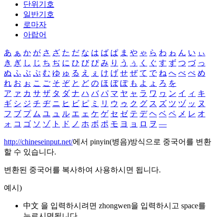
단위기호
일반기호
로마자
아랍어
あ
ぁ
か
が
さ
ざ
た
だ
な
は
ば
ぱ
ま
や
ゃ
ら
わ
ゎ
ん
い
ぃ
き
ぎ
し
じ
ち
ぢ
に
ひ
び
ぴ
み
り
う
ぅ
く
ぐ
す
ず
つ
づ
っ
ぬ
ふ
ぶ
ぷ
む
ゆ
ゅ
る
え
ぇ
け
げ
せ
ぜ
て
で
ね
へ
べ
ぺ
め
れ
お
ぉ
こ
ご
そ
ぞ
と
ど
の
ほ
ぼ
ぽ
も
よ
ょ
ろ
を
ア
ァ
カ
サ
ザ
タ
ダ
ナ
ハ
バ
パ
マ
ヤ
ャ
ラ
ワ
ヮ
ン
イ
ィ
キ
ギ
シ
ジ
チ
ヂ
ニ
ヒ
ビ
ピ
ミ
リ
ウ
ゥ
ク
グ
ス
ズ
ツ
ヅ
ッ
ヌ
フ
ブ
プ
ム
ユ
ュ
ル
エ
ェ
ケ
ゲ
セ
ゼ
テ
デ
ヘ
ベ
ペ
メ
レ
オ
ォ
コ
ゴ
ソ
ゾ
ト
ド
ノ
ホ
ボ
ポ
モ
ヨ
ョ
ロ
ヲ
―
http://chineseinput.net/
에서 pinyin(병음)방식으로 중국어를 변환
할 수 있습니다.
변환된 중국어를 복사하여 사용하시면 됩니다.
예시)
中文 을 입력하시려면
zhongwen
을 입력하시고 space를
누르시면됩니다.