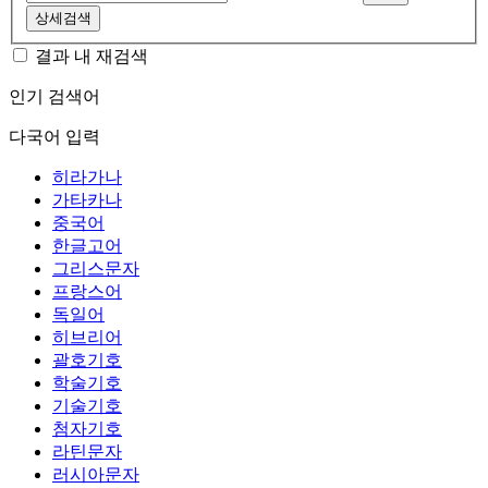
상세검색
결과 내 재검색
인기 검색어
다국어 입력
히라가나
가타카나
중국어
한글고어
그리스문자
프랑스어
독일어
히브리어
괄호기호
학술기호
기술기호
첨자기호
라틴문자
러시아문자