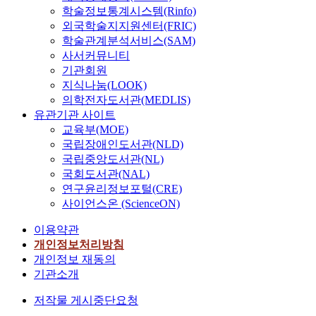
학술정보통계시스템(Rinfo)
외국학술지지원센터(FRIC)
학술관계분석서비스(SAM)
사서커뮤니티
기관회원
지식나눔(LOOK)
의학전자도서관(MEDLIS)
유관기관 사이트
교육부(MOE)
국립장애인도서관(NLD)
국립중앙도서관(NL)
국회도서관(NAL)
연구윤리정보포털(CRE)
사이언스온 (ScienceON)
이용약관
개인정보처리방침
개인정보 재동의
기관소개
저작물 게시중단요청