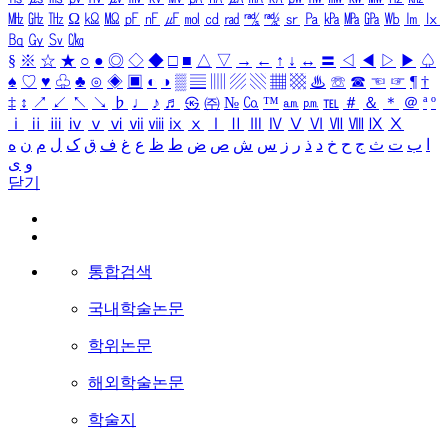
㎒
㎓
㎔
Ω
㏀
㏁
㎊
㎋
㎌
㏖
㏅
㎭
㎮
㎯
㏛
㎩
㎪
㎫
㎬
㏝
㏐
㏓
㏃
㏉
㏜
㏆
§
※
☆
★
○
●
◎
◇
◆
□
■
△
▽
→
←
↑
↓
↔
〓
◁
◀
▷
▶
♤
♠
♡
♥
♧
♣
⊙
◈
▣
◐
◑
▒
▤
▥
▨
▧
▦
▩
♨
☏
☎
☜
☞
¶
†
‡
↕
↗
↙
↖
↘
♭
♩
♪
♬
㉿
㈜
№
㏇
™
㏂
㏘
℡
＃
＆
＊
＠
ª
º
ⅰ
ⅱ
ⅲ
ⅳ
ⅴ
ⅵ
ⅶ
ⅷ
ⅸ
ⅹ
Ⅰ
Ⅱ
Ⅲ
Ⅳ
Ⅴ
Ⅵ
Ⅶ
Ⅷ
Ⅸ
Ⅹ
ا
ب
ت
ث
ج
ح
خ
د
ذ
ر
ز
س
ش
ص
ض
ط
ظ
ع
غ
ف
ق
ک
ل
م
ن
ه
و
ی
닫기
통합검색
국내학술논문
학위논문
해외학술논문
학술지