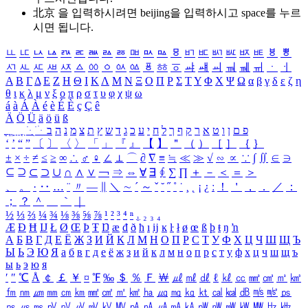
北京 을 입력하시려면
beijing
을 입력하시고 space를 누르
시면 됩니다.
ㅥ
ㅦ
ㅧ
ㅨ
ㅩ
ㅪ
ㅫ
ㅬ
ㅭ
ㅮ
ㅯ
ㅰ
ㅱ
ㅲ
ㅳ
ㅴ
ㅵ
ㅶ
ㅷ
ㅸ
ㅹ
ㅺ
ㅻ
ㅼ
ㅽ
ㅾ
ㅿ
ㆀ
ㆁ
ㆂ
ㆃ
ㆄ
ㆅ
ㆆ
ㆇ
ㆈ
ㆉ
ㆊ
ㆋ
ㆌ
ㆍ
ㆎ
Α
Β
Γ
Δ
Ε
Ζ
Η
Θ
Ι
Κ
Λ
Μ
Ν
Ξ
Ο
Π
Ρ
Σ
Τ
Υ
Φ
Χ
Ψ
Ω
α
β
γ
δ
ε
ζ
η
θ
ι
κ
λ
μ
ν
ξ
ο
π
ρ
σ
τ
υ
φ
χ
ψ
ω
á
à
Á
À
é
è
É
È
ç
Ç
ê
Ä
Ö
Ü
ä
ö
ü
ß
ְ
ֳ
ֲ
ֱ
ָ
ַ
ֵ
ֶ
ִ
ֹ
ּ
ֻ
ׂ
ׁ
ּ
ב
ה
נ
מ
צ
ת
ץ
ש
ד
ג
כ
ע
י
ח
ל
ך
ף
ק
ר
א
ט
ו
ן
ם
פ
‘
’
“
”
〔
〕
〈
〉
「
」
『
』
【
】
＂
（
）
［
］
｛
｝
±
×
÷
≠
≤
≥
∞
∴
♂
♀
∠
⊥
⌒
∂
∇
≡
≒
≪
≫
√
∽
∝
∵
∫
∬
∈
∋
⊆
⊇
⊂
⊃
∪
∩
∧
∨
￢
⇒
⇔
∀
∃
∮
∑
∏
＋
－
＜
＝
＞
、
。
·
‥
…
¨
〃
―
∥
＼
∼
´
～
ˇ
˘
˝
˚
˙
¸
˛
¡
¿
ː
！
＇
，
．
／
：
；
？
＾
＿
｀
｜
½
⅓
⅔
¼
¾
⅛
⅜
⅝
⅞
¹
²
³
⁴
ⁿ
₁
₂
₃
₄
Æ
Ð
Ħ
Ĳ
Ł
Ø
Œ
Þ
Ŧ
Ŋ
æ
đ
ð
ħ
ı
ĳ
ĸ
ŀ
ł
ø
œ
ß
þ
ŧ
ŋ
ŉ
А
Б
В
Г
Д
Е
Ё
Ж
З
И
Й
К
Л
М
Н
О
П
Р
С
Т
У
Ф
Х
Ц
Ч
Ш
Щ
Ъ
Ы
Ь
Э
Ю
Я
а
б
в
г
д
е
ё
ж
з
и
й
к
л
м
н
о
п
р
с
т
у
ф
х
ц
ч
ш
щ
ъ
ы
ь
э
ю
я
′
″
℃
Å
￠
￡
￥
¤
℉
‰
＄
％
Ｆ
￦
㎕
㎖
㎗
ℓ
㎘
㏄
㎣
㎤
㎥
㎦
㎙
㎚
㎛
㎜
㎝
㎞
㎟
㎠
㎡
㎢
㏊
㎍
㎎
㎏
㏏
㎈
㎉
㏈
㎧
㎨
㎰
㎱
㎲
㎳
㎴
㎵
㎶
㎷
㎸
㎹
㎀
㎁
㎂
㎃
㎄
㎺
㎻
㎽
㎾
㎿
㎐
㎑