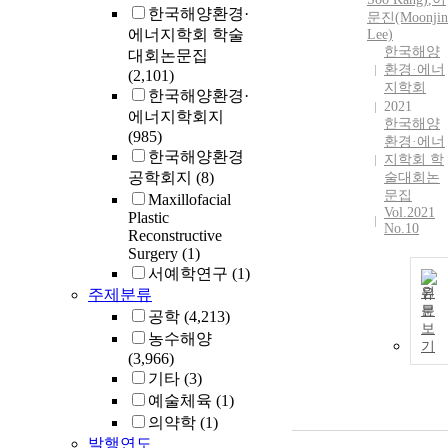
한국해양환경·
문진(Moonjin
에너지학회 학술
Lee)
한국해양
대회논문집
환경·에너
(2,101)
지학회
한국해양환경·
2021
에너지학회지
한국해양
(985)
환경·에너
한국해양환경
지학회 학
공학회지
(8)
술대회논
문집
Maxillofacial
Vol.2021
Plastic
No.10
Reconstructive
Surgery
(1)
서예학연구
(1)
원
주제분류
문
공학
(4,213)
보
농수해양
기
(3,966)
기타
(3)
예술체육
(1)
의약학
(1)
발행연도