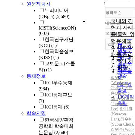
원문제공처
1
누리미디어
정확도순
(DBpia)
(5,680)
국내외 경
내림차순
정확도
험과 사례
KISTI(ScienceON)
순
(607)
10개씩 출력
를 통한 위
내림차
인기도
한국연구재단
험유해물
순
조회
(KCI)
(1)
10개씩
질의 해양
연도순
한국학술정보
출력
배출 관리
제목순
(KISS)
(1)
20개씩
정책의 개
저자순
교보문고(스콜
출력
선 방향
발행기
라)
(1)
30개씩
관순
등재정보
장원근
출력
KCI우수등재
(Wonkeun
50개씩
Chang)
,
목진
(964)
출력
용(Jinyong
KCI등재후보
100개씩
Mok)
,
이종훈
(7)
출력
(Jonghoon
KCI등재
(6)
Lee)
,
한기원
학술지명
(Keewon
Han)
,
최수빈
한국해양환경
(Subin Choi)
,
공학회 학술대회
강원수(Won-
논문집
(2,640)
Soo Kang)
,
이