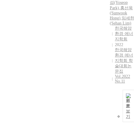
attitudes and
섭(Yoseop
opinions, and
Park)
,
홍선욱
citizenry
(Sunwook
action plans
Hong)
,
임세
(Sehan Lim)
for the
한국해양
conservation
환경·에너
of coastal and
지학회
marine
2022
environments
한국해양
around Mokpo
환경·에너
harbour are
지학회 학
suggested on
술대회논
문집
the basis of the
Vol.2022
results of
No.11
questionnaire
surveys.
Citizens
원
voluntary
문
participations
보
in local policy
기
for the control
of marine
wastes