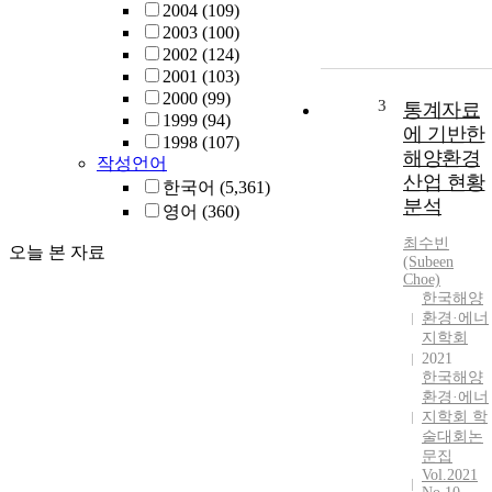
2004
(109)
2003
(100)
2002
(124)
2001
(103)
2000
(99)
3
통계자료
1999
(94)
에 기반한
1998
(107)
해양환경
작성언어
산업 현황
한국어
(5,361)
분석
영어
(360)
최수빈
오늘 본 자료
(Subeen
Choe)
한국해양
환경·에너
지학회
2021
한국해양
환경·에너
지학회 학
술대회논
문집
Vol.2021