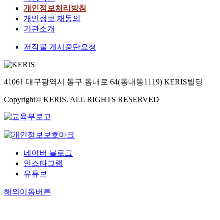
개인정보처리방침
with local
개인정보 재동의
residents. Only
when local
기관소개
government of
저작물 게시중단요청
Mokpo
collects the
public
opinions and
41061 대구광역시 동구 동내로 64(동내동1119) KERIS빌딩
continues to
shape Mokpo
Copyright© KERIS. ALL RIGHTS RESERVED
into
international
beautiful
seaport in the
direction of a
네이버 블로그
reflex of publi
인스타그램
opinion,
유튜브
coastal and
marine
해외이동버튼
environment
around Mokpo
harbour can be