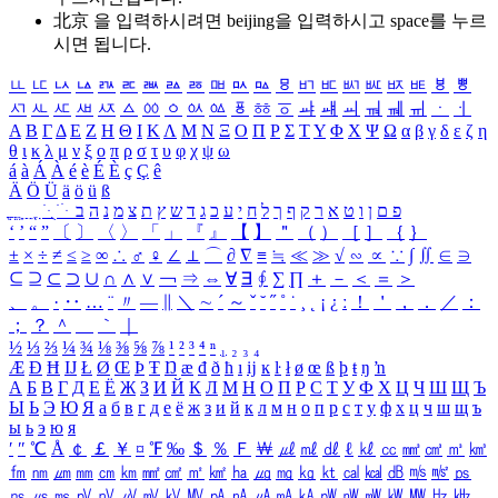
北京 을 입력하시려면
beijing
을 입력하시고 space를 누르
시면 됩니다.
ㅥ
ㅦ
ㅧ
ㅨ
ㅩ
ㅪ
ㅫ
ㅬ
ㅭ
ㅮ
ㅯ
ㅰ
ㅱ
ㅲ
ㅳ
ㅴ
ㅵ
ㅶ
ㅷ
ㅸ
ㅹ
ㅺ
ㅻ
ㅼ
ㅽ
ㅾ
ㅿ
ㆀ
ㆁ
ㆂ
ㆃ
ㆄ
ㆅ
ㆆ
ㆇ
ㆈ
ㆉ
ㆊ
ㆋ
ㆌ
ㆍ
ㆎ
Α
Β
Γ
Δ
Ε
Ζ
Η
Θ
Ι
Κ
Λ
Μ
Ν
Ξ
Ο
Π
Ρ
Σ
Τ
Υ
Φ
Χ
Ψ
Ω
α
β
γ
δ
ε
ζ
η
θ
ι
κ
λ
μ
ν
ξ
ο
π
ρ
σ
τ
υ
φ
χ
ψ
ω
á
à
Á
À
é
è
É
È
ç
Ç
ê
Ä
Ö
Ü
ä
ö
ü
ß
ְ
ֳ
ֲ
ֱ
ָ
ַ
ֵ
ֶ
ִ
ֹ
ּ
ֻ
ׂ
ׁ
ּ
ב
ה
נ
מ
צ
ת
ץ
ש
ד
ג
כ
ע
י
ח
ל
ך
ף
ק
ר
א
ט
ו
ן
ם
פ
‘
’
“
”
〔
〕
〈
〉
「
」
『
』
【
】
＂
（
）
［
］
｛
｝
±
×
÷
≠
≤
≥
∞
∴
♂
♀
∠
⊥
⌒
∂
∇
≡
≒
≪
≫
√
∽
∝
∵
∫
∬
∈
∋
⊆
⊇
⊂
⊃
∪
∩
∧
∨
￢
⇒
⇔
∀
∃
∮
∑
∏
＋
－
＜
＝
＞
、
。
·
‥
…
¨
〃
―
∥
＼
∼
´
～
ˇ
˘
˝
˚
˙
¸
˛
¡
¿
ː
！
＇
，
．
／
：
；
？
＾
＿
｀
｜
½
⅓
⅔
¼
¾
⅛
⅜
⅝
⅞
¹
²
³
⁴
ⁿ
₁
₂
₃
₄
Æ
Ð
Ħ
Ĳ
Ł
Ø
Œ
Þ
Ŧ
Ŋ
æ
đ
ð
ħ
ı
ĳ
ĸ
ŀ
ł
ø
œ
ß
þ
ŧ
ŋ
ŉ
А
Б
В
Г
Д
Е
Ё
Ж
З
И
Й
К
Л
М
Н
О
П
Р
С
Т
У
Ф
Х
Ц
Ч
Ш
Щ
Ъ
Ы
Ь
Э
Ю
Я
а
б
в
г
д
е
ё
ж
з
и
й
к
л
м
н
о
п
р
с
т
у
ф
х
ц
ч
ш
щ
ъ
ы
ь
э
ю
я
′
″
℃
Å
￠
￡
￥
¤
℉
‰
＄
％
Ｆ
￦
㎕
㎖
㎗
ℓ
㎘
㏄
㎣
㎤
㎥
㎦
㎙
㎚
㎛
㎜
㎝
㎞
㎟
㎠
㎡
㎢
㏊
㎍
㎎
㎏
㏏
㎈
㎉
㏈
㎧
㎨
㎰
㎱
㎲
㎳
㎴
㎵
㎶
㎷
㎸
㎹
㎀
㎁
㎂
㎃
㎄
㎺
㎻
㎽
㎾
㎿
㎐
㎑