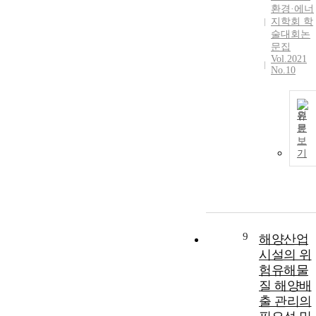
환경보전 계몽
환경·에너
운동이 지역주
지학회 학
민의 협조 하
술대회논
에서 끊임없이
문집
Vol.2021
이루어져야 한
No.10
다. 지자체가
시민의견을 수
집하고 반영하
원
여 목포를 세
문
계적 미항으로
보
꾸준히 가꾸는
기
경우에는 시민
들이 환경보전
을 위 한 시민
장기실천계획
에 적극적으로
참여함으로써
9
해양산업
목포항 주변의
시설의 위
연안해양환경
험유해물
은 잘 보전될
질 해양배
수 있을 것이
다. Recently, a
출 관리의
New Great