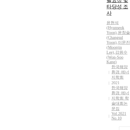
필요성 및
Harbour
타당성 조
Bridge
사
between
Mokpo City
윤현석
(Hyunseok
and Koha
Yoon)
,
윤창술
Isiand is
(Changsul
planned to be
Yoon)
,
이문진
built across
(Moonjin
Mokpo Inner
Lee)
,
강원수
Harbour, and
(Won-Soo
Kang)
Namak New
한국해양
Town is under
환경·에너
construction
지학회
adjacent to
2021
Mokpo.
한국해양
Citizens
환경·에너
concern of and
지학회 학
participation
술대회논
문집
in 「Campaig
Vol.2021
for Shaping
No.10
Mokpo into
Beautiful