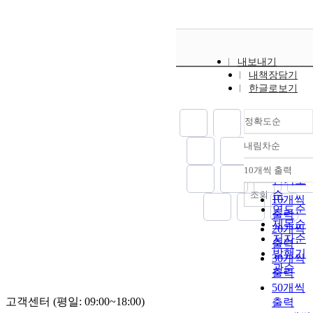
production an
in a campaign
for the
collections of
내보내기
marine debris
내책장담기
and wastes
한글로보기
around
beaches and
coastal areas
정확도순
are required.
내림차순
The operation
정확도
of municipal
순
10개씩 출력
내림차
sewage
인기도
treatment
순
조회
10개씩
plants is to be
연도순
출력
performed
제목순
20개씩
effectively and
저자순
출력
efficiently, and
발행기
30개씩
to be
관순
출력
monitored and
50개씩
evaluated
고객센터 (평일: 09:00~18:00)
출력
periodically b