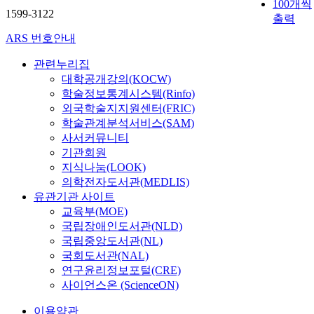
the general
100개씩
1599-3122
public, the
출력
local
ARS 번호안내
federation for
environmental
관련누리집
movement or
대학공개강의(KOCW)
NGO. The
학술정보통계시스템(Rinfo)
development
외국학술지지원센터(FRIC)
and
학술관계분석서비스(SAM)
performance of
사서커뮤니티
marine
기관회원
environmental
지식나눔(LOOK)
education
의학전자도서관(MEDLIS)
programs and
유관기관 사이트
an
교육부(MOE)
enlightenment
국립장애인도서관(NLD)
campaign for
국립중앙도서관(NL)
environment
국회도서관(NAL)
preservation
연구윤리정보포털(CRE)
are to be
incessantly
사이언스온 (ScienceON)
done in
이용약관
cooperation