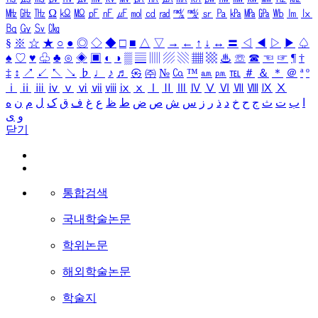
㎒
㎓
㎔
Ω
㏀
㏁
㎊
㎋
㎌
㏖
㏅
㎭
㎮
㎯
㏛
㎩
㎪
㎫
㎬
㏝
㏐
㏓
㏃
㏉
㏜
㏆
§
※
☆
★
○
●
◎
◇
◆
□
■
△
▽
→
←
↑
↓
↔
〓
◁
◀
▷
▶
♤
♠
♡
♥
♧
♣
⊙
◈
▣
◐
◑
▒
▤
▥
▨
▧
▦
▩
♨
☏
☎
☜
☞
¶
†
‡
↕
↗
↙
↖
↘
♭
♩
♪
♬
㉿
㈜
№
㏇
™
㏂
㏘
℡
＃
＆
＊
＠
ª
º
ⅰ
ⅱ
ⅲ
ⅳ
ⅴ
ⅵ
ⅶ
ⅷ
ⅸ
ⅹ
Ⅰ
Ⅱ
Ⅲ
Ⅳ
Ⅴ
Ⅵ
Ⅶ
Ⅷ
Ⅸ
Ⅹ
ا
ب
ت
ث
ج
ح
خ
د
ذ
ر
ز
س
ش
ص
ض
ط
ظ
ع
غ
ف
ق
ک
ل
م
ن
ه
و
ی
닫기
통합검색
국내학술논문
학위논문
해외학술논문
학술지