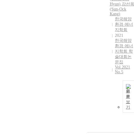
Hyun)
,
강선
(Sun-Ock
Kang)
한국해양
환경·에너
지학회
2021
한국해양
환경·에너
지학회 학
술대회논
문집
Vol.2021
No.5
원
문
보
기