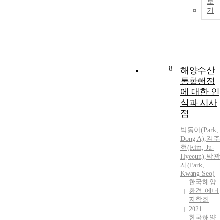
보
기물 발생제어
기
에 관한 지역
정책 및 해안
의 해양폐기물
수거운동에 시
민의 적극적
참여가 요구된
8
해양수산
다. 도시하수
통합행정
처리장의 운영
에 대한 인
은 효과적· 효
식과 시사
율적으 로 이
점
루어져야 하고
일반대중, 환
박동아(Park,
경운동연합 혹
Dong A)
,
김주
은 민간단체에
현(Kim, Ju-
의하여 주기적
Hyeoun)
,
박광
으로 감시 및
서(Park,
평가를 받아야
Kwang Seo)
한국해양
한다. 해양 환
환경·에너
경교육프로그
지학회
램의 개발과
2021
시행 그리고
한국해양