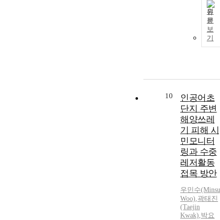
Seaport」 are
원
necessary to
문
match the vie
보
of Mokpo
기
harbour with
natural scener
beautifully an
with marine
environment
harmoniously.
10
인공어초
Citizen levels
단지 주변
of
해양쓰레
consciousness
기 피해 시
of coastal and
민모니터
marine
링과 수중
environment
were
레저활동
ascertained
접목 방안
through
우민수(Mins
questionnaire
Woo)
,
곽태진
surveys of
(Taejin
local citizenry
Kwak)
,
박요