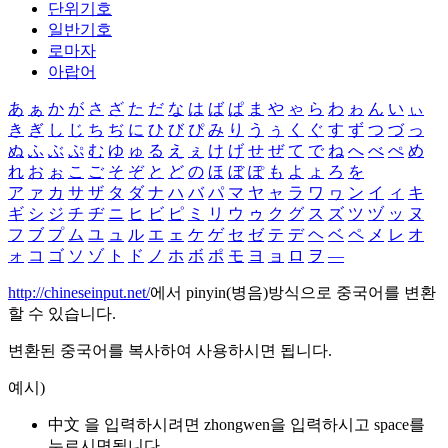
단위기호
일반기호
로마자
아랍어
あ
ぁ
か
が
さ
ざ
た
だ
な
は
ば
ぱ
ま
や
ゃ
ら
わ
ゎ
ん
い
ぃ
き
ぎ
し
じ
ち
ぢ
に
ひ
び
ぴ
み
り
う
ぅ
く
ぐ
す
ず
つ
づ
っ
ぬ
ふ
ぶ
ぷ
む
ゆ
ゅ
る
え
ぇ
け
げ
せ
ぜ
て
で
ね
へ
べ
ぺ
め
れ
お
ぉ
こ
ご
そ
ぞ
と
ど
の
ほ
ぼ
ぽ
も
よ
ょ
ろ
を
ア
ァ
カ
サ
ザ
タ
ダ
ナ
ハ
バ
パ
マ
ヤ
ャ
ラ
ワ
ヮ
ン
イ
ィ
キ
ギ
シ
ジ
チ
ヂ
ニ
ヒ
ビ
ピ
ミ
リ
ウ
ゥ
ク
グ
ス
ズ
ツ
ヅ
ッ
ヌ
フ
ブ
プ
ム
ユ
ュ
ル
エ
ェ
ケ
ゲ
セ
ゼ
テ
デ
ヘ
ベ
ペ
メ
レ
オ
ォ
コ
ゴ
ソ
ゾ
ト
ド
ノ
ホ
ボ
ポ
モ
ヨ
ョ
ロ
ヲ
―
http://chineseinput.net/
에서 pinyin(병음)방식으로 중국어를 변환
할 수 있습니다.
변환된 중국어를 복사하여 사용하시면 됩니다.
예시)
中文 을 입력하시려면
zhongwen
을 입력하시고 space를
누르시면됩니다.