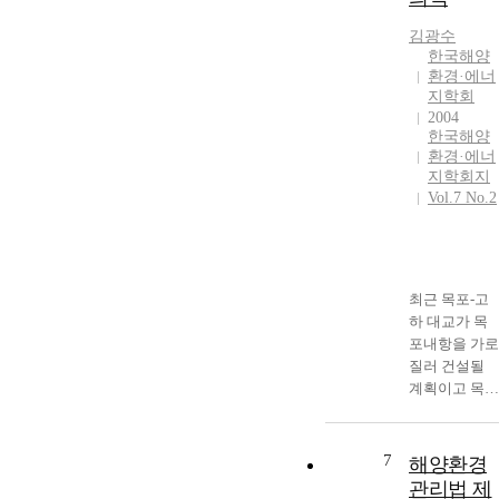
김광수
한국해양
환경·에너
지학회
2004
한국해양
환경·에너
지학회지
Vol.7 No.2
최근 목포-고
하 대교가 목
포내항을 가로
질러 건설될
계획이고 목포
시 인근에 남
악신도시가 건
설중이다. 목
7
해양환경
포항의 모 습
관리법 제