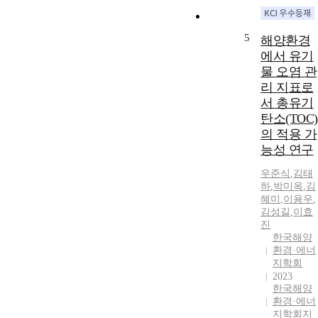
5
해양환경
에서 유기
물 오염 관
리 지표로
서 총유기
탄소(TOC)
의 적용 가
능성 연구
우준식
,
김태
하
,
박미옥
,
김
혜미
,
이용우
,
김성길
,
이효
진
한국해양
환경·에너
지학회
2023
한국해양
환경·에너
지학회지