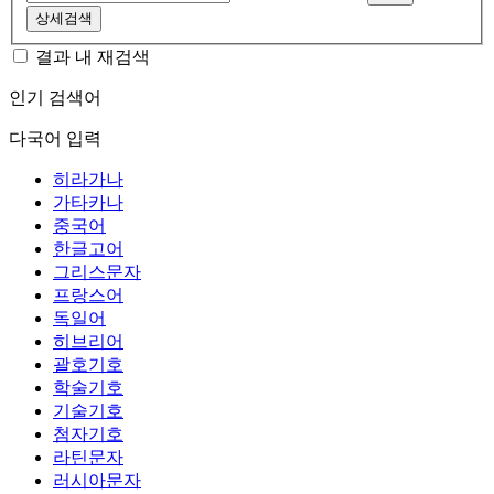
상세검색
결과 내 재검색
인기 검색어
다국어 입력
히라가나
가타카나
중국어
한글고어
그리스문자
프랑스어
독일어
히브리어
괄호기호
학술기호
기술기호
첨자기호
라틴문자
러시아문자