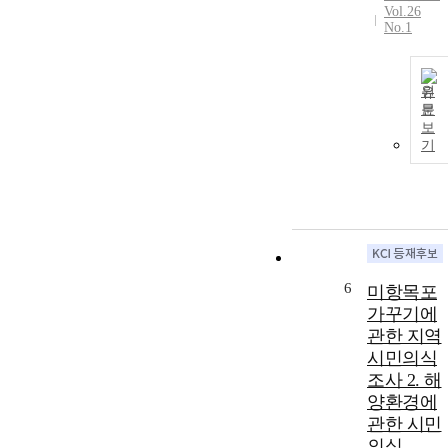
Vol.26
No.1
원
문
보
기
6
미항목포
가꾸기에
관한 지역
시민의식
조사 2. 해
양환경에
관한 시민
의식