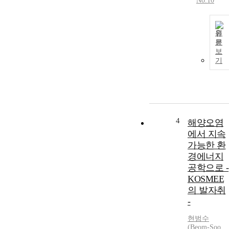
No.10
원
문
보
기
4
해양오염
에서 지속
가능한 환
경에너지
공학으로 -
KOSMEE
의 발자취
-
현범수
(Beom-Soo