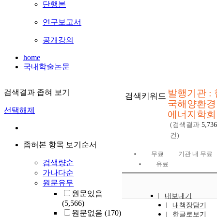
단행본
연구보고서
공개강의
home
국내학술논문
발행기관 : 
검색결과 좁혀 보기
검색키워드
국해양환경
선택해제
에너지학회
(검색결과
5,736
건)
좁혀본 항목 보기순서
무료
기관 내 무료
검색량순
유료
가나다순
원문유무
원문있음
내보내기
(5,566)
내책장담기
원문없음
(170)
한글로보기