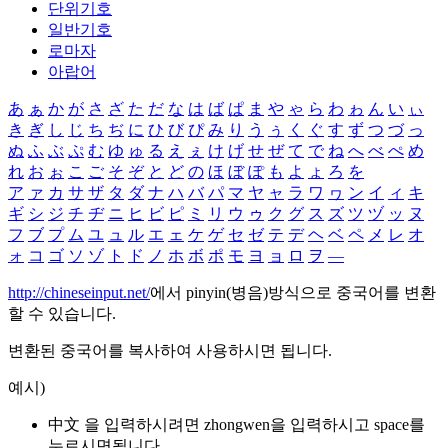
단위기호
일반기호
로마자
아랍어
あ
ぁ
か
が
さ
ざ
た
だ
な
は
ば
ぱ
ま
や
ゃ
ら
わ
ゎ
ん
い
ぃ
き
ぎ
し
じ
ち
ぢ
に
ひ
び
ぴ
み
り
う
ぅ
く
ぐ
す
ず
つ
づ
っ
ぬ
ふ
ぶ
ぷ
む
ゆ
ゅ
る
え
ぇ
け
げ
せ
ぜ
て
で
ね
へ
べ
ぺ
め
れ
お
ぉ
こ
ご
そ
ぞ
と
ど
の
ほ
ぼ
ぽ
も
よ
ょ
ろ
を
ア
ァ
カ
サ
ザ
タ
ダ
ナ
ハ
バ
パ
マ
ヤ
ャ
ラ
ワ
ヮ
ン
イ
ィ
キ
ギ
シ
ジ
チ
ヂ
ニ
ヒ
ビ
ピ
ミ
リ
ウ
ゥ
ク
グ
ス
ズ
ツ
ヅ
ッ
ヌ
フ
ブ
プ
ム
ユ
ュ
ル
エ
ェ
ケ
ゲ
セ
ゼ
テ
デ
ヘ
ベ
ペ
メ
レ
オ
ォ
コ
ゴ
ソ
ゾ
ト
ド
ノ
ホ
ボ
ポ
モ
ヨ
ョ
ロ
ヲ
―
http://chineseinput.net/
에서 pinyin(병음)방식으로 중국어를 변환
할 수 있습니다.
변환된 중국어를 복사하여 사용하시면 됩니다.
예시)
中文 을 입력하시려면
zhongwen
을 입력하시고 space를
누르시면됩니다.