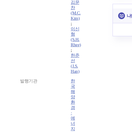
김문
찬
(M.C.
나
Kim)
;
이신
형
(S.H.
Rhee)
;
한준
선
(J.S.
Han)
발행기관
한
국
해
양
환
경
·
에
너
지