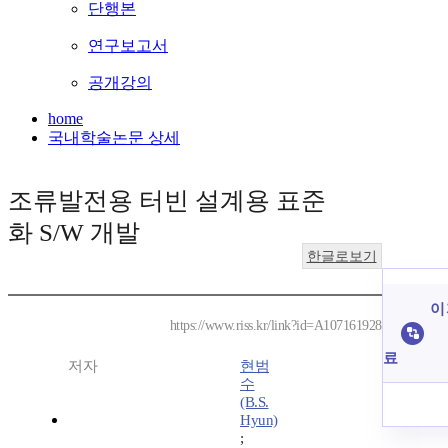
단행본
연구보고서
공개강의
home
국내학술논문 상세
조류발전용 터빈 설계용 표준
화 S/W 개발
한글로보기
이
https://www.riss.kr/link?id=A107161928
료
저자
현범
수
(B.S.
Hyun)
;