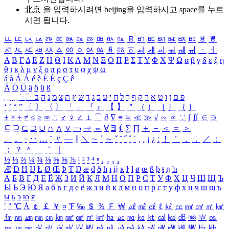
北京 을 입력하시려면
beijing
을 입력하시고 space를 누르
시면 됩니다.
ㅥ
ㅦ
ㅧ
ㅨ
ㅩ
ㅪ
ㅫ
ㅬ
ㅭ
ㅮ
ㅯ
ㅰ
ㅱ
ㅲ
ㅳ
ㅴ
ㅵ
ㅶ
ㅷ
ㅸ
ㅹ
ㅺ
ㅻ
ㅼ
ㅽ
ㅾ
ㅿ
ㆀ
ㆁ
ㆂ
ㆃ
ㆄ
ㆅ
ㆆ
ㆇ
ㆈ
ㆉ
ㆊ
ㆋ
ㆌ
ㆍ
ㆎ
Α
Β
Γ
Δ
Ε
Ζ
Η
Θ
Ι
Κ
Λ
Μ
Ν
Ξ
Ο
Π
Ρ
Σ
Τ
Υ
Φ
Χ
Ψ
Ω
α
β
γ
δ
ε
ζ
η
θ
ι
κ
λ
μ
ν
ξ
ο
π
ρ
σ
τ
υ
φ
χ
ψ
ω
á
à
Á
À
é
è
É
È
ç
Ç
ê
Ä
Ö
Ü
ä
ö
ü
ß
ְ
ֳ
ֲ
ֱ
ָ
ַ
ֵ
ֶ
ִ
ֹ
ּ
ֻ
ׂ
ׁ
ּ
ב
ה
נ
מ
צ
ת
ץ
ש
ד
ג
כ
ע
י
ח
ל
ך
ף
ק
ר
א
ט
ו
ן
ם
פ
‘
’
“
”
〔
〕
〈
〉
「
」
『
』
【
】
＂
（
）
［
］
｛
｝
±
×
÷
≠
≤
≥
∞
∴
♂
♀
∠
⊥
⌒
∂
∇
≡
≒
≪
≫
√
∽
∝
∵
∫
∬
∈
∋
⊆
⊇
⊂
⊃
∪
∩
∧
∨
￢
⇒
⇔
∀
∃
∮
∑
∏
＋
－
＜
＝
＞
、
。
·
‥
…
¨
〃
―
∥
＼
∼
´
～
ˇ
˘
˝
˚
˙
¸
˛
¡
¿
ː
！
＇
，
．
／
：
；
？
＾
＿
｀
｜
½
⅓
⅔
¼
¾
⅛
⅜
⅝
⅞
¹
²
³
⁴
ⁿ
₁
₂
₃
₄
Æ
Ð
Ħ
Ĳ
Ł
Ø
Œ
Þ
Ŧ
Ŋ
æ
đ
ð
ħ
ı
ĳ
ĸ
ŀ
ł
ø
œ
ß
þ
ŧ
ŋ
ŉ
А
Б
В
Г
Д
Е
Ё
Ж
З
И
Й
К
Л
М
Н
О
П
Р
С
Т
У
Ф
Х
Ц
Ч
Ш
Щ
Ъ
Ы
Ь
Э
Ю
Я
а
б
в
г
д
е
ё
ж
з
и
й
к
л
м
н
о
п
р
с
т
у
ф
х
ц
ч
ш
щ
ъ
ы
ь
э
ю
я
′
″
℃
Å
￠
￡
￥
¤
℉
‰
＄
％
Ｆ
￦
㎕
㎖
㎗
ℓ
㎘
㏄
㎣
㎤
㎥
㎦
㎙
㎚
㎛
㎜
㎝
㎞
㎟
㎠
㎡
㎢
㏊
㎍
㎎
㎏
㏏
㎈
㎉
㏈
㎧
㎨
㎰
㎱
㎲
㎳
㎴
㎵
㎶
㎷
㎸
㎹
㎀
㎁
㎂
㎃
㎄
㎺
㎻
㎽
㎾
㎿
㎐
㎑