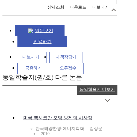
상세조회
다운로드
내보내기
원문보기
인용하기
내보내기
내책장담기
공유하기
오류접수
동일학술지(권/호) 다른 논문
동일학술지 더보기
미국 멕시코만 오염 방제의 시사점
한국해양환경·에너지학회
김상운
2010