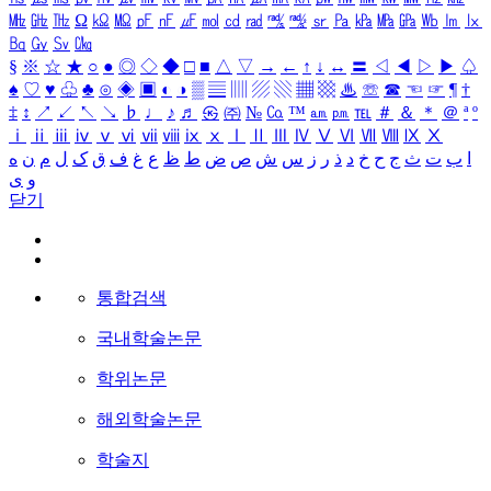
㎒
㎓
㎔
Ω
㏀
㏁
㎊
㎋
㎌
㏖
㏅
㎭
㎮
㎯
㏛
㎩
㎪
㎫
㎬
㏝
㏐
㏓
㏃
㏉
㏜
㏆
§
※
☆
★
○
●
◎
◇
◆
□
■
△
▽
→
←
↑
↓
↔
〓
◁
◀
▷
▶
♤
♠
♡
♥
♧
♣
⊙
◈
▣
◐
◑
▒
▤
▥
▨
▧
▦
▩
♨
☏
☎
☜
☞
¶
†
‡
↕
↗
↙
↖
↘
♭
♩
♪
♬
㉿
㈜
№
㏇
™
㏂
㏘
℡
＃
＆
＊
＠
ª
º
ⅰ
ⅱ
ⅲ
ⅳ
ⅴ
ⅵ
ⅶ
ⅷ
ⅸ
ⅹ
Ⅰ
Ⅱ
Ⅲ
Ⅳ
Ⅴ
Ⅵ
Ⅶ
Ⅷ
Ⅸ
Ⅹ
ا
ب
ت
ث
ج
ح
خ
د
ذ
ر
ز
س
ش
ص
ض
ط
ظ
ع
غ
ف
ق
ک
ل
م
ن
ه
و
ی
닫기
통합검색
국내학술논문
학위논문
해외학술논문
학술지