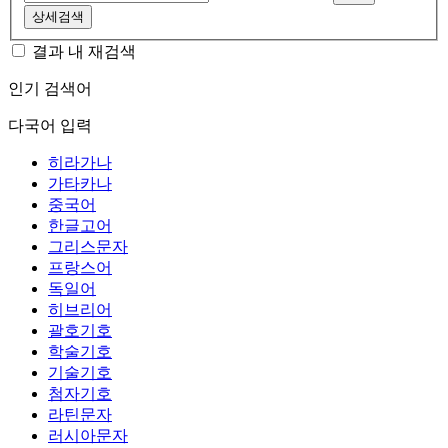
상세검색
결과 내 재검색
인기 검색어
다국어 입력
히라가나
가타카나
중국어
한글고어
그리스문자
프랑스어
독일어
히브리어
괄호기호
학술기호
기술기호
첨자기호
라틴문자
러시아문자