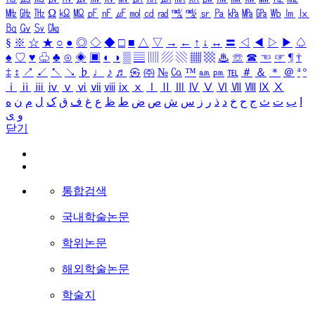
㎒
㎓
㎔
Ω
㏀
㏁
㎊
㎋
㎌
㏖
㏅
㎭
㎮
㎯
㏛
㎩
㎪
㎫
㎬
㏝
㏐
㏓
㏃
㏉
㏜
㏆
§
※
☆
★
○
●
◎
◇
◆
□
■
△
▽
→
←
↑
↓
↔
〓
◁
◀
▷
▶
♤
♠
♡
♥
♧
♣
⊙
◈
▣
◐
◑
▒
▤
▥
▨
▧
▦
▩
♨
☏
☎
☜
☞
¶
†
‡
↕
↗
↙
↖
↘
♭
♩
♪
♬
㉿
㈜
№
㏇
™
㏂
㏘
℡
＃
＆
＊
＠
ª
º
ⅰ
ⅱ
ⅲ
ⅳ
ⅴ
ⅵ
ⅶ
ⅷ
ⅸ
ⅹ
Ⅰ
Ⅱ
Ⅲ
Ⅳ
Ⅴ
Ⅵ
Ⅶ
Ⅷ
Ⅸ
Ⅹ
ا
ب
ت
ث
ج
ح
خ
د
ذ
ر
ز
س
ش
ص
ض
ط
ظ
ع
غ
ف
ق
ک
ل
م
ن
ه
و
ی
닫기
통합검색
국내학술논문
학위논문
해외학술논문
학술지