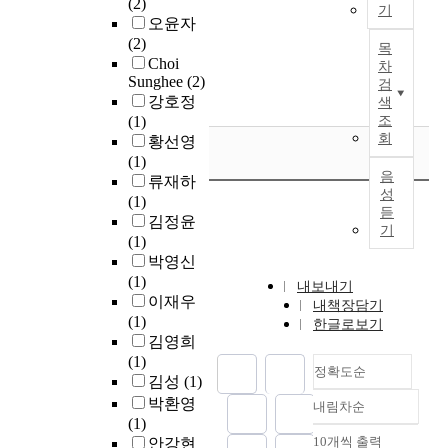
(2)
e
l
압
기
현
h
있
h
오윤자
e
h
일
대
i
다
e
(2)
n
e
목
변
사
s
.
m
Choi
i
a
차
도
회
s
위
a
Sunghee
(2)
검
m
l
였
는
t
암
r
강호정
색
a
t
고
가
u
에
i
(1)
조
g
h
검
족
회
d
서
n
황선영
e
a
열
간
y
J
e
(1)
a
n
또
화
음
a
C
f
류재하
n
d
한
합
성
i
V
i
(1)
d
p
폭
듣
과
m
T
s
김정윤
m
a
력
기
우
s
-
h
(1)
y
r
적
애
a
항
m
박영신
t
e
으
,
t
원
i
(1)
h
n
내보내기
로
인
s
발
c
이재우
내책장담기
:
t
만
간
u
현
r
(1)
한글로보기
I
i
집
의
r
과
o
김영희
m
n
행
도
v
임
s
(1)
a
g
되
정확도순
덕
e
상
o
김성
(1)
g
b
었
적
y
병
m
박환영
e
e
내림차순
다
정확도
가
i
리
a
(1)
i
h
는
순
치
n
학
l
10개씩 출력
안강현
s
a