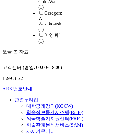
Chin-Wan
m
a
편
개
S
사
i
(1)
i
d
으
발
o
상
v
Grzegorz
s
3
로
과
f
T
i
W.
s
,
는
응
Wasilkowski
t
병
t
i
4
지
용
(1)
w
기
y
m
a
속
등
이영휘'
a
가
b
i
n
적
의
(1)
r
장
y
l
d
인
지
e
막
m
a
5
모
오늘 본 자료
속
Q
하
u
r
y
순
적
u
침
l
t
e
과
인
a
윤
t
고객센터 (평일: 09:00~18:00)
o
a
갈
연
l
(
i
t
r
등
구
i
T
p
1599-3122
h
s
,
가
t
3
l
a
o
혼
필
ARS 번호안내
y
)
e
t
l
란
요
M
으
s
o
d
을
관련누리집
한
e
로
e
f
c
수
대학공개강의(KOCW)
문
t
나
q
t
h
반
화
학술정보통계시스템(Rinfo)
r
u
h
i
한
유
외국학술지지원센터(FRIC)
i
온
e
e
l
것
산
학술관계분석서비스(SAM)
c
환
n
c
d
이
이
사서커뮤니티
s
자
c
o
r