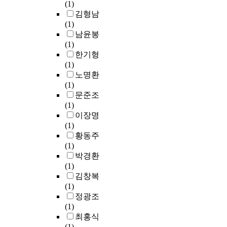
g
알
f
(1)
p
e
통
출
s
아
M
김형남
e
n
해
되
o
보
u
(1)
a
t
서
고
f
고
g
남윤봉
r
a
영
있
t
자
i
(1)
s
l
화
다
w
하
l
한기형
t
h
정
.
a
였
c
(1)
h
e
책
이
r
다
e
노명환
r
a
과
런
e
.
p
(1)
o
l
검
세
q
h
문준조
u
t
열
태
u
대
a
(1)
g
h
은
에
a
상
l
이장명
h
p
강
비
l
및
u
(1)
t
r
압
추
i
방
s
황동주
h
o
적
어
t
법
w
(1)
e
b
이
볼
y
:
a
박경환
i
l
고
때
,
2
s
(1)
m
e
폭
궁
t
0
e
김창복
a
m
력
중
h
0
n
(1)
g
s
적
정
e
0
g
정광조
e
.
이
재
q
년
i
(1)
.
S
기
는
u
1
n
최홍식
M
u
만
심
a
월
e
(1)