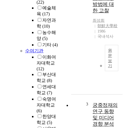
(22)
방법에 대
예술체
한 고찰
육
(17)
자연과
최성희
학
(10)
朝鮮大學校
1986
농수해
국내석사
양
(5)
기타
(4)
수여기관
원
문
이화여
보
자대학교
T
기
(12)
h
부산대
e
r
학교
(8)
e
연세대
a
학교
(7)
r
숙명여
e
3
궁중정재의
자대학교
i
(6)
연구 동향
n
한양대
및 미디어
c
학교
(5)
경향 분석
r