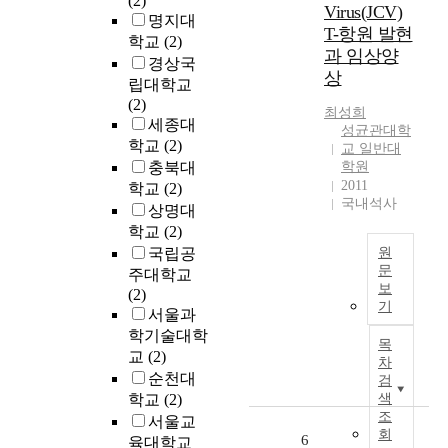
(2)
Virus(JCV)
전
i
명지대
가
T-항원 발현
t
학교
(2)
능
과 임상양
y
경상국
성
상
s
립대학교
을
o
(2)
모
최성희
f
세종대
색
성균관대학
t
학교
(2)
교 일반대
하
w
충북대
학원
고
a
2011
학교
(2)
자
r
국내석사
상명대
하
e
는
학교
(2)
.
의
국립공
원
Q
도
문
주대학교
u
보
로
(2)
a
목
기
작
서울과
l
적
성
학기술대학
i
:
목
되
교
(2)
t
J
차
었
y
C
순천대
검
다
m
V
학교
(2)
색
.
e
는
조
서울교
궁
회
t
성
6
육대학교