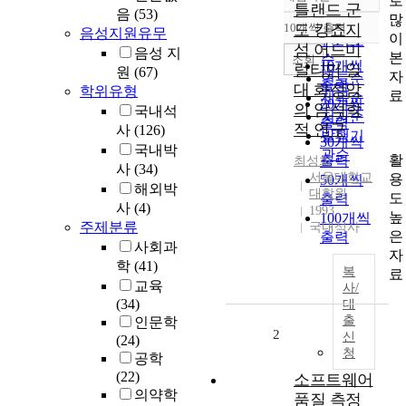
로
정확도
틀랜드 군
음
(53)
많
순
10개씩 출력
도 킹죠지
음성지원유무
내림차순
이
인기도
섬 어드미
음성 지
본
순
조회
10개씩
럴티만 일
원
(67)
자
연도순
출력
대 화성암
학위유형
료
제목순
20개씩
의 암석학
국내석
저자순
출력
적 연구
사
(126)
발행기
30개씩
국내박
관순
활
출력
최성희
사
(34)
서울대학교
용
50개씩
해외박
대학원
도
출력
사
(4)
1993
높
100개씩
주제분류
국내석사
은
출력
사회과
자
학
(41)
복
료
교육
사/
(34)
대
출
인문학
2
신
(24)
청
공학
(22)
소프트웨어
의약학
품질 측정