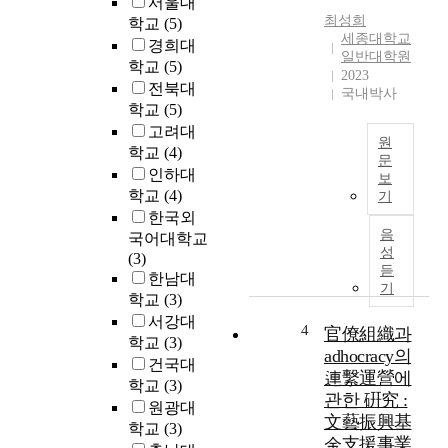
서울대
e
최성희
학교
(5)
a
세종대학교
경희대
s
일반대학원
학교
(5)
i
2023
전북대
n
국내박사
학교
(5)
g
고려대
d
원
학교
(4)
e
문
m
인하대
보
본
a
학교
(4)
기
연
n
한국외
구
d
음
국어대학교
는
s
성
(3)
궁
듣
f
한남대
중
기
o
학교
(3)
정
r
서강대
재
4
官僚組織과
t
학교
(3)
분
e
adhocracy의
건국대
야
c
連繫運營에
학교
(3)
의
h
관한 硏究 :
연
원광대
n
文藝振興基
구
학교
(3)
o
金支援事業
동