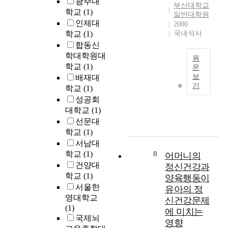
광주대
선
적
부산대학교
u
어
영
학교
(1)
맥
일반대학원
s
있
화
인제대
락
2000
v
다
’
학교
(1)
국내석사
에
i
.
의
서
합동신
e
최
상
의
학대학원대
w
근
원
관
도
학교
(1)
p
에
문
관
성
보
배재대
o
는
T
계
을
기
i
J
학교
(1)
r
를
가
n
C
성공회
u
연
지
t
V
대학교
(1)
e
구
고
s
D
선문대
W
하
창
i
N
e
학교
(1)
는
제
n
A
s
서남대
것
된
e
염
t
학교
(1)
8
이
어머니의
춘
a
기
i
목
건양대
정신건강과
앵
c
배
s
적
학교
(1)
전
양육행동이
h
열
t
이
,
서울한
유아의 정
d
이
h
다
무
영대학교
신건강문제
e
사
e
.
산
(1)
v
람
에 미치는
b
영
향
국제뇌
e
의
영향
e
화
등