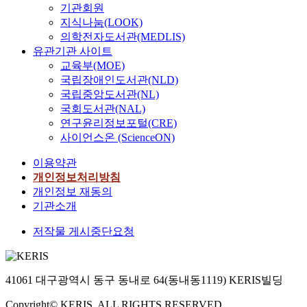
기
라
기관회원
)
2
e
n
e
도
할
지식나눔(LOOK)
a
8
a
t
n
했
수
n
5
l
의학전자도서관(MEDLIS)
i
a
다
있
d
명
i
유관기관 사이트
n
t
.
다
S
의
g
교육부(MOE)
u
t
.
Q
위
n
국립장애인도서관(NLD)
o
e
식
M
암
m
국립중앙도서관(NL)
u
n
민
그
A
조
e
국회도서관(NAL)
s
d
지
러
T
직
n
l
i
연구윤리정보포털(CRE)
시
나
(
,
t
y
n
사이언스온 (ScienceON)
기
이
S
위
-
c
g
영
러
o
암
i
이용약관
h
5
화
한
f
에
n
개인정보처리방침
a
d
정
의
t
인
s
n
i
개인정보 재동의
책
미
w
접
p
g
f
기관소개
은
와
a
한
i
i
f
1
가
r
정
r
저작물 게시중단요청
n
e
9
치
e
상
e
g
r
2
에
Q
위
d
i
e
6
도
u
점
m
m
n
년
불
41061 대구광역시 동구 동내로 64(동내동1119) KERIS빌딩
a
막
u
a
t
과
구
l
조
t
g
n
1
Copyright© KERIS. ALL RIGHTS RESERVED
하