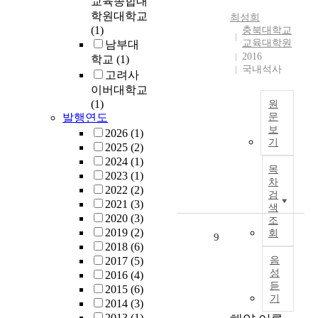
교육종합대
l
정
s
정
의
학원대학교
o
상
최성희
t
책
정
(1)
충북대학교
p
위
e
은
재
교육대학원
남부대
m
장
x
‘
에
2016
학교
(1)
e
관
a
검
국내석사
내
n
점
고려사
m
열
포
t
막
이버대학교
p
’
되
p
과
(1)
원
l
을
어
h
위
발행연도
문
e
통
있
보
a
장
2026
(1)
a
T
해
는
기
s
관
2025
(2)
m
h
구
주
e
암
2024
(1)
o
e
체
제
목
,
에
2023
(1)
n
p
적
차
의
a
서
2022
(2)
g
u
으
검
식
n
도
2021
(3)
S
r
색
로
인
d
존
2020
(3)
a
p
조
모
충
t
재
2019
(2)
회
m
o
9
습
효
h
한
2018
(6)
S
s
을
사
e
다
2017
(5)
음
h
e
드
상
m
는
성
2016
(4)
e
o
러
은
듣
e
사
2015
(6)
p
f
내
국
기
t
실
2014
(3)
a
t
었
가
h
이
2013
(1)