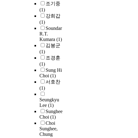
의
y
성
o
조기중
h
m
확
역
m
위
s
(1)
d
p
립
사
e
암
e
강희갑
e
o
하
적
a
으
l
(1)
n
s
는
사
s
e
Soundar
y
e
방
료
u
로
c
R.T.
i
d
향
의
Kumara
(1)
r
근
t
n
o
으
복
김봉군
e
치
i
g
f
로
원
(1)
m
적
v
t
3
진
이
조경훈
e
수
e
o
1
행
라
(1)
n
술
h
b
5
되
는
Sung Hi
t
을
y
e
m
었
의
Choi
(1)
t
시
d
a
o
다
미
서호찬
h
행
r
s
t
.
를
(1)
r
받
o
t
h
그
넘
o
고
l
a
e
러
어
Seungkyu
u
,
y
t
r
나
Lee
(1)
복
g
수
t
i
s
이
Sunghee
원
h
술
i
c
w
과
Choi
(1)
과
S
후
c
f
h
정
Choi
보
Q
병
a
o
o
Sunghee,
은
존
M
리
c
r
h
Chung
한
,
(
검
t