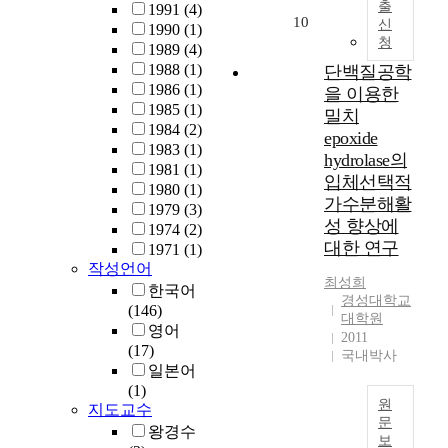
있
출
,
은
1991
(4)
e
e
한
10
는
신
a
다
1990
(1)
c
f
것
등
청
r
기
1989
(4)
l
f
은
다
e
능
1988
(1)
단백질공학
o
e
아
양
e
성
1986
(1)
을 이용한
s
c
니
한
s
종
1985
(1)
밀치
e
t
었
측
p
양
1984
(2)
r
s
epoxide
다
면
e
유
1983
(1)
e
o
hydrolase의
.
에
c
발
1981
(1)
l
f
때
입체선택적
서
i
단
1980
(1)
a
m
문
가수분해활
의
l
백
1979
(3)
t
o
에
활
성 향상에
l
질
1974
(2)
i
t
식
용
대한 연구
y
역
1971
(1)
o
h
민
가
작성언어
r
할
n
e
지
치
최성희
e
을
한국어
s
r
시
경성대학교
가
q
한
(146)
h
’
기
대학원
높
u
다
영어
i
s
2011
영
다
i
는
(17)
p
m
국내박사
화
.
r
연
일본어
b
e
정
e
구
(1)
e
n
책
오
원
d
보
지도교수
t
t
은
늘
문
.
고
왕경수
w
a
강
보
날
T
가
T