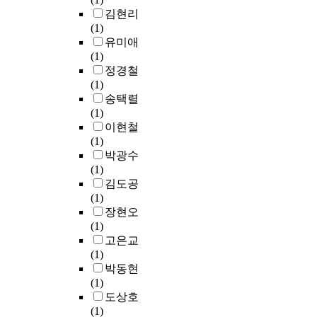
o
b
한
신
n
에
e
김현리
s
j
것
을
t
서
r
(1)
t
e
은
단
i
2
e
유미애
o
c
아
련
t
0
d
(1)
f
t
니
하
a
0
t
정경철
a
s
었
고
i
4
o
(1)
l
o
고
정
v
년
e
송택렬
l
f
점
화
e
1
n
(1)
,
t
차
하
m
2
h
이현철
t
h
단
는
e
월
a
(1)
h
i
일
사
t
까
n
박광수
e
s
한
회
h
지
c
(1)
n
s
기
적
o
삼
e
김도공
a
t
준
가
d
성
t
(1)
t
u
과
치
o
서
h
장현오
u
d
세
가
f
울
e
(1)
r
y
련
있
q
병
e
고은교
e
w
된
어
u
원
n
(1)
o
e
‘
단
a
에
a
박동현
f
r
표
지
l
서
n
(1)
m
e
준
과
i
원
t
도상호
y
c
’
거
t
발
i
(1)
t
o
을