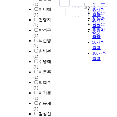
내림차순
종
관
인기도
g
적
e
(1)
r
v
래
등
순
조회
t
특
p
이미혜
10개씩
o
i
의
이
연도순
h
징
o
(1)
출력
o
o
시
붕
제목순
e
,
x
전영자
20개씩
t
r
각
괴
저자순
m
림
i
(1)
출력
e
o
은
되
발행기
e
프
d
박정우
d
n
30개씩
재
면
t
절
e
관순
(1)
i
y
출력
고
서
r
전
h
박준영
n
o
50개씩
되
과
i
이
y
(1)
t
u
출력
어
거
c
및
d
최병관
h
n
야
100개씩
와
s
생
r
(1)
e
g
만
출력
대
o
존
o
주영애
m
c
한
비
f
률
l
(1)
y
h
다
되
e
과
a
이동주
t
i
.
는
v
의
s
(1)
h
l
식
많
a
상
e
박희수
;
d
민
은
l
관
(
(1)
m
r
지
문
u
관
m
이거룡
y
e
시
제
a
계
E
(1)
t
n
기
점
t
에
H
김윤재
h
’
전
들
i
대
)
(1)
a
s
체
이
n
해
o
김삼섭
p
m
를
노