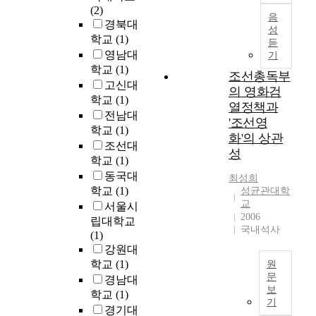
중
r
인
(2)
정
음
i
의
경북대
재
성
c
8
학교
(1)
듣
는
s
0
영남대
기
보
t
~
학교
(1)
존
조선총독부
o
9
고신대
및
의 영화검
e
0
학교
(1)
기
v
%
열정책과
록
전남대
a
에
'조선영
측
학교
(1)
l
서
화'의 상관
면
조선대
u
J
성
에
학교
(1)
a
C
서
t
V
동국대
최성희
전
e
에
학교
(1)
성균관대학
통
v
대
교
서울시
성
2006
a
한
립대학교
이
국내석사
r
항
(1)
우
i
체
강원대
수
o
가
학교
(1)
원
한
u
양
문
경남대
한
s
성
보
학교
(1)
이
국
k
이
기
논
경기대
의
i
나