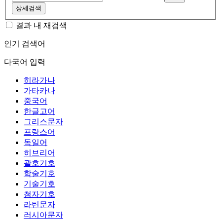
상세검색
결과 내 재검색
인기 검색어
다국어 입력
히라가나
가타카나
중국어
한글고어
그리스문자
프랑스어
독일어
히브리어
괄호기호
학술기호
기술기호
첨자기호
라틴문자
러시아문자