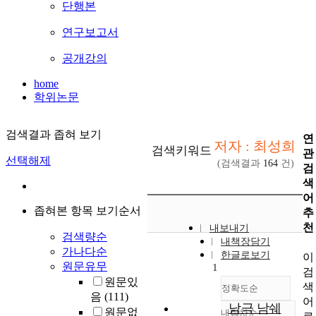
단행본
연구보고서
공개강의
home
학위논문
검색결과 좁혀 보기
연
저자 : 최성희
검색키워드
관
선택해제
(검색결과
164
건)
검
색
어
좁혀본 항목 보기순서
추
천
내보내기
검색량순
내책장담기
가나다순
한글로보기
이
원문유무
1
검
원문있
색
정확도순
음
(111)
어
남극 남쉐
원문없
내림차순