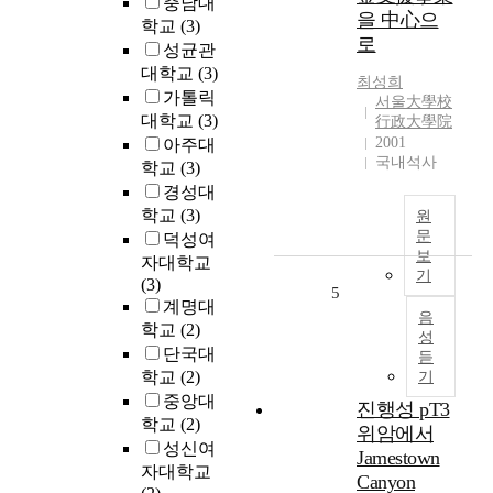
충남대
l
을 中心으
향
학교
(3)
o
로
및
g
성균관
미
i
대학교
(3)
최성희
디
e
가톨릭
서울大學校
어
s
대학교
(3)
行政大學院
보
t
2001
아주대
도
o
국내석사
학교
(3)
경
d
경성대
향
e
학교
(3)
원
을
v
문
덕성여
파
e
보
자대학교
악
l
기
(3)
하
o
5
계명대
여
p
음
궁
학교
(2)
h
성
중
단국대
i
듣
정
학교
(2)
기
g
재
중앙대
h
진행성 pT3
의
q
학교
(2)
위암에서
지
u
성신여
Jamestown
속
a
자대학교
Canyon
발
l