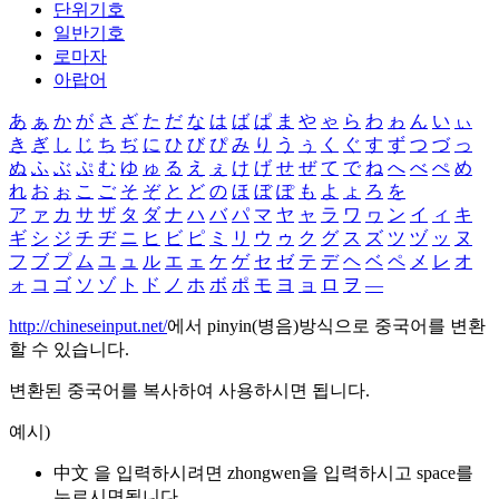
단위기호
일반기호
로마자
아랍어
あ
ぁ
か
が
さ
ざ
た
だ
な
は
ば
ぱ
ま
や
ゃ
ら
わ
ゎ
ん
い
ぃ
き
ぎ
し
じ
ち
ぢ
に
ひ
び
ぴ
み
り
う
ぅ
く
ぐ
す
ず
つ
づ
っ
ぬ
ふ
ぶ
ぷ
む
ゆ
ゅ
る
え
ぇ
け
げ
せ
ぜ
て
で
ね
へ
べ
ぺ
め
れ
お
ぉ
こ
ご
そ
ぞ
と
ど
の
ほ
ぼ
ぽ
も
よ
ょ
ろ
を
ア
ァ
カ
サ
ザ
タ
ダ
ナ
ハ
バ
パ
マ
ヤ
ャ
ラ
ワ
ヮ
ン
イ
ィ
キ
ギ
シ
ジ
チ
ヂ
ニ
ヒ
ビ
ピ
ミ
リ
ウ
ゥ
ク
グ
ス
ズ
ツ
ヅ
ッ
ヌ
フ
ブ
プ
ム
ユ
ュ
ル
エ
ェ
ケ
ゲ
セ
ゼ
テ
デ
ヘ
ベ
ペ
メ
レ
オ
ォ
コ
ゴ
ソ
ゾ
ト
ド
ノ
ホ
ボ
ポ
モ
ヨ
ョ
ロ
ヲ
―
http://chineseinput.net/
에서 pinyin(병음)방식으로 중국어를 변환
할 수 있습니다.
변환된 중국어를 복사하여 사용하시면 됩니다.
예시)
中文 을 입력하시려면
zhongwen
을 입력하시고 space를
누르시면됩니다.