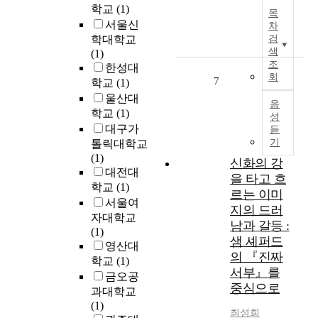
문
학교
(1)
대
목
n
올
은
서울신
표
차
d
정
식
적
학대학교
검
s
도
민
색
문
(1)
o
로
지
조
화
한성대
f
보
회
시
7
예
학교
(1)
s
편
기
술
울산대
o
적
음
조
유
학교
(1)
f
으
성
선
산
t
로
대구가
듣
총
으
w
감
기
톨릭대학교
독
로
a
염
(1)
신화의 강
부
평
r
이
대전대
을 타고 흐
의
가
e
일
학교
(1)
영
르는 이미
된
f
어
서울여
화
지의 드러
다
r
나
자대학교
검
.
남과 갈등 :
o
는
(1)
열
또
샘 셰퍼드
m
것
영산대
정
한
의 『진짜
v
으
학교
(1)
책
사
a
로
서부』를
금오공
과
회
r
보
중심으로
과대학교
‘
정
i
고
(1)
조
치
o
되
최성희