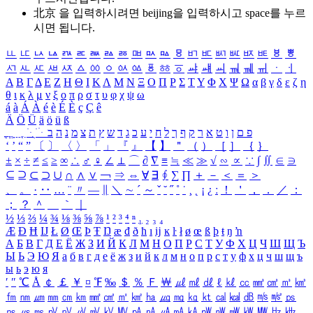
北京 을 입력하시려면
beijing
을 입력하시고 space를 누르
시면 됩니다.
ㅥ
ㅦ
ㅧ
ㅨ
ㅩ
ㅪ
ㅫ
ㅬ
ㅭ
ㅮ
ㅯ
ㅰ
ㅱ
ㅲ
ㅳ
ㅴ
ㅵ
ㅶ
ㅷ
ㅸ
ㅹ
ㅺ
ㅻ
ㅼ
ㅽ
ㅾ
ㅿ
ㆀ
ㆁ
ㆂ
ㆃ
ㆄ
ㆅ
ㆆ
ㆇ
ㆈ
ㆉ
ㆊ
ㆋ
ㆌ
ㆍ
ㆎ
Α
Β
Γ
Δ
Ε
Ζ
Η
Θ
Ι
Κ
Λ
Μ
Ν
Ξ
Ο
Π
Ρ
Σ
Τ
Υ
Φ
Χ
Ψ
Ω
α
β
γ
δ
ε
ζ
η
θ
ι
κ
λ
μ
ν
ξ
ο
π
ρ
σ
τ
υ
φ
χ
ψ
ω
á
à
Á
À
é
è
É
È
ç
Ç
ê
Ä
Ö
Ü
ä
ö
ü
ß
ְ
ֳ
ֲ
ֱ
ָ
ַ
ֵ
ֶ
ִ
ֹ
ּ
ֻ
ׂ
ׁ
ּ
ב
ה
נ
מ
צ
ת
ץ
ש
ד
ג
כ
ע
י
ח
ל
ך
ף
ק
ר
א
ט
ו
ן
ם
פ
‘
’
“
”
〔
〕
〈
〉
「
」
『
』
【
】
＂
（
）
［
］
｛
｝
±
×
÷
≠
≤
≥
∞
∴
♂
♀
∠
⊥
⌒
∂
∇
≡
≒
≪
≫
√
∽
∝
∵
∫
∬
∈
∋
⊆
⊇
⊂
⊃
∪
∩
∧
∨
￢
⇒
⇔
∀
∃
∮
∑
∏
＋
－
＜
＝
＞
、
。
·
‥
…
¨
〃
―
∥
＼
∼
´
～
ˇ
˘
˝
˚
˙
¸
˛
¡
¿
ː
！
＇
，
．
／
：
；
？
＾
＿
｀
｜
½
⅓
⅔
¼
¾
⅛
⅜
⅝
⅞
¹
²
³
⁴
ⁿ
₁
₂
₃
₄
Æ
Ð
Ħ
Ĳ
Ł
Ø
Œ
Þ
Ŧ
Ŋ
æ
đ
ð
ħ
ı
ĳ
ĸ
ŀ
ł
ø
œ
ß
þ
ŧ
ŋ
ŉ
А
Б
В
Г
Д
Е
Ё
Ж
З
И
Й
К
Л
М
Н
О
П
Р
С
Т
У
Ф
Х
Ц
Ч
Ш
Щ
Ъ
Ы
Ь
Э
Ю
Я
а
б
в
г
д
е
ё
ж
з
и
й
к
л
м
н
о
п
р
с
т
у
ф
х
ц
ч
ш
щ
ъ
ы
ь
э
ю
я
′
″
℃
Å
￠
￡
￥
¤
℉
‰
＄
％
Ｆ
￦
㎕
㎖
㎗
ℓ
㎘
㏄
㎣
㎤
㎥
㎦
㎙
㎚
㎛
㎜
㎝
㎞
㎟
㎠
㎡
㎢
㏊
㎍
㎎
㎏
㏏
㎈
㎉
㏈
㎧
㎨
㎰
㎱
㎲
㎳
㎴
㎵
㎶
㎷
㎸
㎹
㎀
㎁
㎂
㎃
㎄
㎺
㎻
㎽
㎾
㎿
㎐
㎑