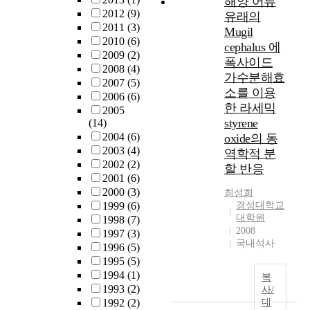
해양 어류
r
h
다
적
o
밝
2012
(9)
유래의
d
i
.
차
d
혀
2011
(3)
´
s
Mugil
그
원
o
졌
2010
(6)
s
s
cephalus 에
러
에
l
다
2009
(2)
p
t
나
폭사이드
서
o
.
2008
(4)
l
u
정
가수분해효
교
g
J
2007
(5)
a
d
책
육
소를 이용
y
C
2006
(6)
y
y
과
용
한 라세믹
t
V
2005
s
w
검
프
styrene
o
에
(14)
i
a
열
로
u
의
2004
(6)
oxide의 동
n
s
이
그
s
해
2003
(4)
역학적 분
p
t
반
램
e
인
2002
(2)
할 반응
r
o
드
으
t
코
2001
(6)
e
e
시
로
h
딩
2000
(3)
최성희
s
x
동
연
e
된
1999
(6)
경성대학교
e
a
일
계
대학원
m
J
1998
(7)
n
m
한
및
2008
e
C
1997
(3)
t
i
양
개
국내석사
t
V
1996
(5)
i
n
상
발
r
T
1995
(5)
n
e
으
할
i
-
1994
(1)
복
g
t
로
수
c
항
1993
(2)
사/
t
h
작
도
s
원
1992
(2)
대
h
e
동