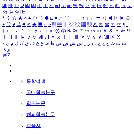
㎒
㎓
㎔
Ω
㏀
㏁
㎊
㎋
㎌
㏖
㏅
㎭
㎮
㎯
㏛
㎩
㎪
㎫
㎬
㏝
㏐
㏓
㏃
㏉
㏜
㏆
§
※
☆
★
○
●
◎
◇
◆
□
■
△
▽
→
←
↑
↓
↔
〓
◁
◀
▷
▶
♤
♠
♡
♥
♧
♣
⊙
◈
▣
◐
◑
▒
▤
▥
▨
▧
▦
▩
♨
☏
☎
☜
☞
¶
†
‡
↕
↗
↙
↖
↘
♭
♩
♪
♬
㉿
㈜
№
㏇
™
㏂
㏘
℡
＃
＆
＊
＠
ª
º
ⅰ
ⅱ
ⅲ
ⅳ
ⅴ
ⅵ
ⅶ
ⅷ
ⅸ
ⅹ
Ⅰ
Ⅱ
Ⅲ
Ⅳ
Ⅴ
Ⅵ
Ⅶ
Ⅷ
Ⅸ
Ⅹ
ا
ب
ت
ث
ج
ح
خ
د
ذ
ر
ز
س
ش
ص
ض
ط
ظ
ع
غ
ف
ق
ک
ل
م
ن
ه
و
ی
닫기
통합검색
국내학술논문
학위논문
해외학술논문
학술지