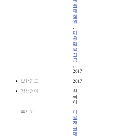
예
술
대
학
원
,
미
용
예
술
전
공
,
2017
발행연도
2017
작성언어
한
국
어
주제어
미
용
전
공
대