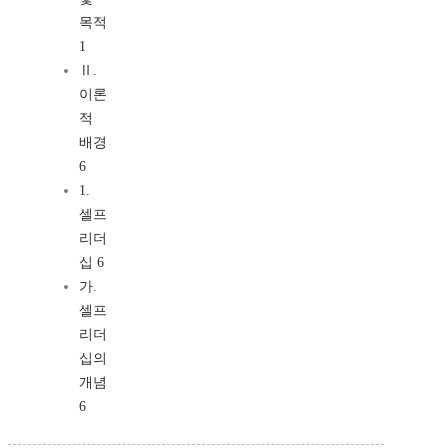
목적
1
Ⅱ.
이론
적
배경
6
1.
셀프
리더
십 6
가.
셀프
리더
십의
개념
6