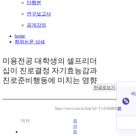
단행본
연구보고서
공개강의
home
학위논문 상세
미용전공 대학생의 셀프리더
십이 진로결정 자기효능감과
진로준비행동에 미치는 영향
한글로보기
이
료
https://www.riss.kr/link?id=T14394880
저자
최
성
희