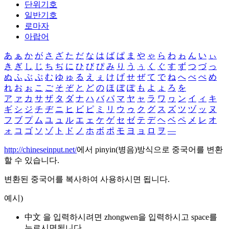
단위기호
일반기호
로마자
아랍어
あ
ぁ
か
が
さ
ざ
た
だ
な
は
ば
ぱ
ま
や
ゃ
ら
わ
ゎ
ん
い
ぃ
き
ぎ
し
じ
ち
ぢ
に
ひ
び
ぴ
み
り
う
ぅ
く
ぐ
す
ず
つ
づ
っ
ぬ
ふ
ぶ
ぷ
む
ゆ
ゅ
る
え
ぇ
け
げ
せ
ぜ
て
で
ね
へ
べ
ぺ
め
れ
お
ぉ
こ
ご
そ
ぞ
と
ど
の
ほ
ぼ
ぽ
も
よ
ょ
ろ
を
ア
ァ
カ
サ
ザ
タ
ダ
ナ
ハ
バ
パ
マ
ヤ
ャ
ラ
ワ
ヮ
ン
イ
ィ
キ
ギ
シ
ジ
チ
ヂ
ニ
ヒ
ビ
ピ
ミ
リ
ウ
ゥ
ク
グ
ス
ズ
ツ
ヅ
ッ
ヌ
フ
ブ
プ
ム
ユ
ュ
ル
エ
ェ
ケ
ゲ
セ
ゼ
テ
デ
ヘ
ベ
ペ
メ
レ
オ
ォ
コ
ゴ
ソ
ゾ
ト
ド
ノ
ホ
ボ
ポ
モ
ヨ
ョ
ロ
ヲ
―
http://chineseinput.net/
에서 pinyin(병음)방식으로 중국어를 변환
할 수 있습니다.
변환된 중국어를 복사하여 사용하시면 됩니다.
예시)
中文 을 입력하시려면
zhongwen
을 입력하시고 space를
누르시면됩니다.