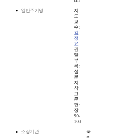
cm
일반주기명
지
도
교
수:
김
정
윤
권
말
부
록:
설
문
지
참
고
문
헌:
장
90-
103
소장기관
국