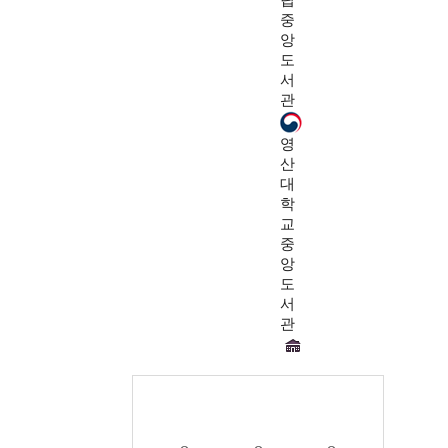
립
중
앙
도
서
관
영
산
대
학
교
중
앙
도
서
관