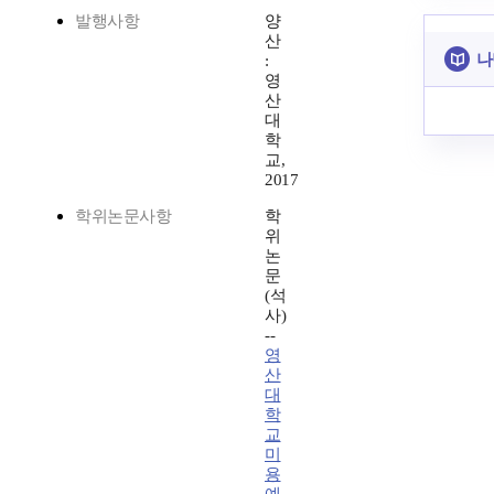
발행사항
양
산
나
:
영
산
대
학
교,
2017
학위논문사항
학
위
논
문
(석
사)
--
영
산
대
학
교
미
용