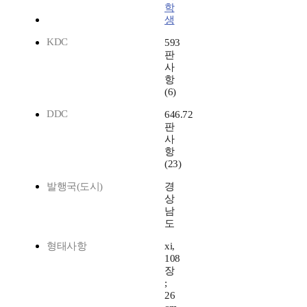
학
생
KDC
593
판
사
항
(6)
DDC
646.72
판
사
항
(23)
발행국(도시)
경
상
남
도
형태사항
xi,
108
장
;
26