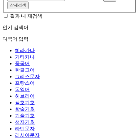
상세검색
결과 내 재검색
인기 검색어
다국어 입력
히라가나
가타카나
중국어
한글고어
그리스문자
프랑스어
독일어
히브리어
괄호기호
학술기호
기술기호
첨자기호
라틴문자
러시아문자