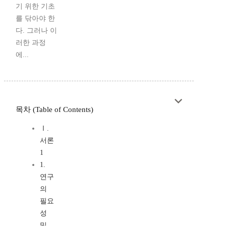
기 위한 기초
를 닦아야 한
다. 그러나 이
러한 과정
에...
목차 (Table of Contents)
Ⅰ.
서론
1
1.
연구
의
필요
성
및