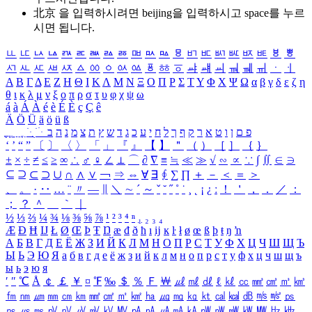
北京 을 입력하시려면
beijing
을 입력하시고 space를 누르
시면 됩니다.
ㅥ
ㅦ
ㅧ
ㅨ
ㅩ
ㅪ
ㅫ
ㅬ
ㅭ
ㅮ
ㅯ
ㅰ
ㅱ
ㅲ
ㅳ
ㅴ
ㅵ
ㅶ
ㅷ
ㅸ
ㅹ
ㅺ
ㅻ
ㅼ
ㅽ
ㅾ
ㅿ
ㆀ
ㆁ
ㆂ
ㆃ
ㆄ
ㆅ
ㆆ
ㆇ
ㆈ
ㆉ
ㆊ
ㆋ
ㆌ
ㆍ
ㆎ
Α
Β
Γ
Δ
Ε
Ζ
Η
Θ
Ι
Κ
Λ
Μ
Ν
Ξ
Ο
Π
Ρ
Σ
Τ
Υ
Φ
Χ
Ψ
Ω
α
β
γ
δ
ε
ζ
η
θ
ι
κ
λ
μ
ν
ξ
ο
π
ρ
σ
τ
υ
φ
χ
ψ
ω
á
à
Á
À
é
è
É
È
ç
Ç
ê
Ä
Ö
Ü
ä
ö
ü
ß
ְ
ֳ
ֲ
ֱ
ָ
ַ
ֵ
ֶ
ִ
ֹ
ּ
ֻ
ׂ
ׁ
ּ
ב
ה
נ
מ
צ
ת
ץ
ש
ד
ג
כ
ע
י
ח
ל
ך
ף
ק
ר
א
ט
ו
ן
ם
פ
‘
’
“
”
〔
〕
〈
〉
「
」
『
』
【
】
＂
（
）
［
］
｛
｝
±
×
÷
≠
≤
≥
∞
∴
♂
♀
∠
⊥
⌒
∂
∇
≡
≒
≪
≫
√
∽
∝
∵
∫
∬
∈
∋
⊆
⊇
⊂
⊃
∪
∩
∧
∨
￢
⇒
⇔
∀
∃
∮
∑
∏
＋
－
＜
＝
＞
、
。
·
‥
…
¨
〃
―
∥
＼
∼
´
～
ˇ
˘
˝
˚
˙
¸
˛
¡
¿
ː
！
＇
，
．
／
：
；
？
＾
＿
｀
｜
½
⅓
⅔
¼
¾
⅛
⅜
⅝
⅞
¹
²
³
⁴
ⁿ
₁
₂
₃
₄
Æ
Ð
Ħ
Ĳ
Ł
Ø
Œ
Þ
Ŧ
Ŋ
æ
đ
ð
ħ
ı
ĳ
ĸ
ŀ
ł
ø
œ
ß
þ
ŧ
ŋ
ŉ
А
Б
В
Г
Д
Е
Ё
Ж
З
И
Й
К
Л
М
Н
О
П
Р
С
Т
У
Ф
Х
Ц
Ч
Ш
Щ
Ъ
Ы
Ь
Э
Ю
Я
а
б
в
г
д
е
ё
ж
з
и
й
к
л
м
н
о
п
р
с
т
у
ф
х
ц
ч
ш
щ
ъ
ы
ь
э
ю
я
′
″
℃
Å
￠
￡
￥
¤
℉
‰
＄
％
Ｆ
￦
㎕
㎖
㎗
ℓ
㎘
㏄
㎣
㎤
㎥
㎦
㎙
㎚
㎛
㎜
㎝
㎞
㎟
㎠
㎡
㎢
㏊
㎍
㎎
㎏
㏏
㎈
㎉
㏈
㎧
㎨
㎰
㎱
㎲
㎳
㎴
㎵
㎶
㎷
㎸
㎹
㎀
㎁
㎂
㎃
㎄
㎺
㎻
㎽
㎾
㎿
㎐
㎑