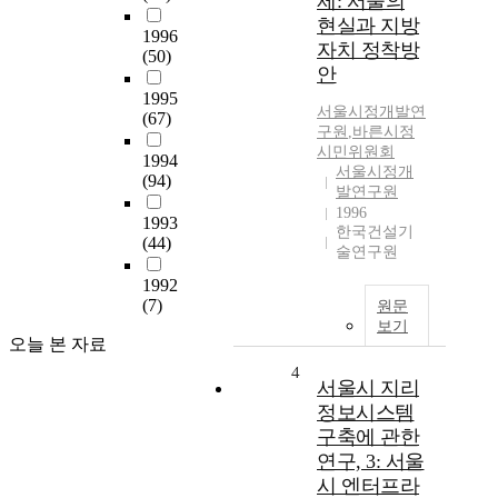
제: 서울의
현실과 지방
1996
자치 정착방
(50)
안
1995
서울시정개발연
(67)
구원
,
바른시정
시민위원회
1994
서울시정개
(94)
발연구원
1996
1993
한국건설기
(44)
술연구원
1992
(7)
원문
보기
오늘 본 자료
4
서울시 지리
정보시스템
구축에 관한
연구, 3: 서울
시 엔터프라