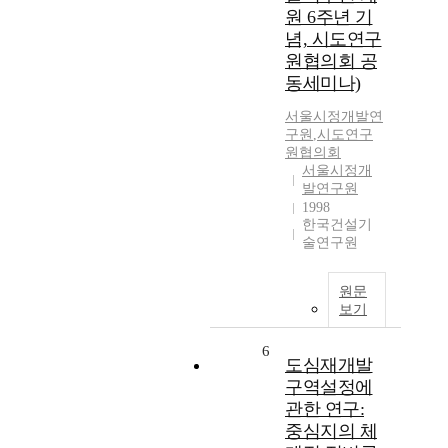
원 6주년 기
념, 시도연구
원협의회 공
동세미나)
서울시정개발연
구원
,
시도연구
원협의회
서울시정개
발연구원
1998
한국건설기
술연구원
원문
보기
6
도심재개발
구역설정에
관한 연구:
중심지의 체