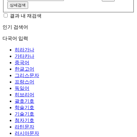
상세검색
결과 내 재검색
인기 검색어
다국어 입력
히라가나
가타카나
중국어
한글고어
그리스문자
프랑스어
독일어
히브리어
괄호기호
학술기호
기술기호
첨자기호
라틴문자
러시아문자