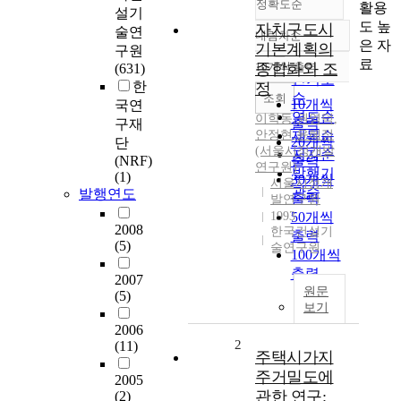
정확도순
활용
설기
도 높
자치구도시
술연
내림차순
정확도
은 자
기본계획의
구원
순
료
10개씩 출력
종합화와 조
(631)
내림차순
인기도
한
정
순
조회
10개씩
국연
연도순
이학동
,
권영덕
,
출력
구재
안정현
제목순
,
윤혜정
20개씩
단
(서울시정개발
저자순
(NRF)
출력
연구원)
발행기
(1)
30개씩
서울시정개
관순
발행연도
출력
발연구원
1993
50개씩
2008
한국건설기
출력
(5)
술연구원
100개씩
출력
2007
원문
(5)
보기
2006
2
(11)
주택시가지
주거밀도에
2005
관한 연구:
(2)