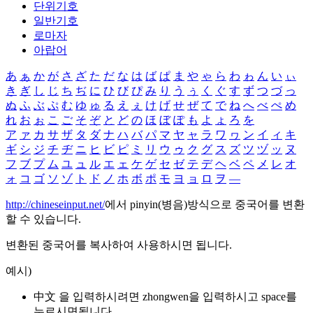
단위기호
일반기호
로마자
아랍어
あ
ぁ
か
が
さ
ざ
た
だ
な
は
ば
ぱ
ま
や
ゃ
ら
わ
ゎ
ん
い
ぃ
き
ぎ
し
じ
ち
ぢ
に
ひ
び
ぴ
み
り
う
ぅ
く
ぐ
す
ず
つ
づ
っ
ぬ
ふ
ぶ
ぷ
む
ゆ
ゅ
る
え
ぇ
け
げ
せ
ぜ
て
で
ね
へ
べ
ぺ
め
れ
お
ぉ
こ
ご
そ
ぞ
と
ど
の
ほ
ぼ
ぽ
も
よ
ょ
ろ
を
ア
ァ
カ
サ
ザ
タ
ダ
ナ
ハ
バ
パ
マ
ヤ
ャ
ラ
ワ
ヮ
ン
イ
ィ
キ
ギ
シ
ジ
チ
ヂ
ニ
ヒ
ビ
ピ
ミ
リ
ウ
ゥ
ク
グ
ス
ズ
ツ
ヅ
ッ
ヌ
フ
ブ
プ
ム
ユ
ュ
ル
エ
ェ
ケ
ゲ
セ
ゼ
テ
デ
ヘ
ベ
ペ
メ
レ
オ
ォ
コ
ゴ
ソ
ゾ
ト
ド
ノ
ホ
ボ
ポ
モ
ヨ
ョ
ロ
ヲ
―
http://chineseinput.net/
에서 pinyin(병음)방식으로 중국어를 변환
할 수 있습니다.
변환된 중국어를 복사하여 사용하시면 됩니다.
예시)
中文 을 입력하시려면
zhongwen
을 입력하시고 space를
누르시면됩니다.