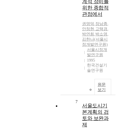
계적 정비를
위한 종합적
관점에서
권영덕
,
장남종
,
안정현
,
고택경
,
박연희
,
박소영
,
김한나(서울시
정개발연구원)
서울시정개
발연구원
1995
한국건설기
술연구원
원문
보기
7
서울도시기
본계획의 검
토와 보완과
제