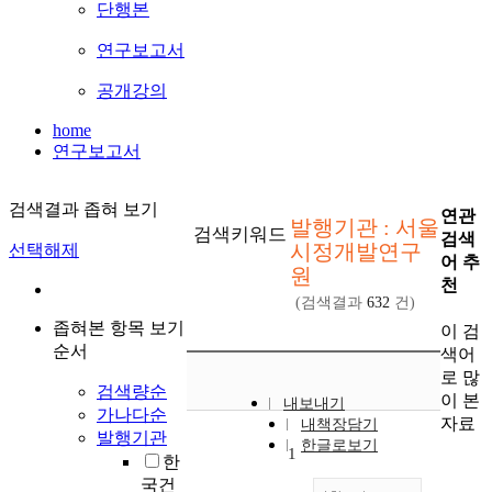
단행본
연구보고서
공개강의
home
연구보고서
검색결과 좁혀 보기
연관
발행기관 : 서울
검색키워드
검색
시정개발연구
선택해제
어 추
원
천
(검색결과
632
건)
좁혀본 항목 보기
이 검
순서
색어
로 많
검색량순
이 본
내보내기
가나다순
자료
내책장담기
발행기관
한글로보기
1
한
국건