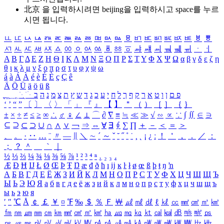
北京 을 입력하시려면
beijing
을 입력하시고 space를 누르
시면 됩니다.
ㅥ
ㅦ
ㅧ
ㅨ
ㅩ
ㅪ
ㅫ
ㅬ
ㅭ
ㅮ
ㅯ
ㅰ
ㅱ
ㅲ
ㅳ
ㅴ
ㅵ
ㅶ
ㅷ
ㅸ
ㅹ
ㅺ
ㅻ
ㅼ
ㅽ
ㅾ
ㅿ
ㆀ
ㆁ
ㆂ
ㆃ
ㆄ
ㆅ
ㆆ
ㆇ
ㆈ
ㆉ
ㆊ
ㆋ
ㆌ
ㆍ
ㆎ
Α
Β
Γ
Δ
Ε
Ζ
Η
Θ
Ι
Κ
Λ
Μ
Ν
Ξ
Ο
Π
Ρ
Σ
Τ
Υ
Φ
Χ
Ψ
Ω
α
β
γ
δ
ε
ζ
η
θ
ι
κ
λ
μ
ν
ξ
ο
π
ρ
σ
τ
υ
φ
χ
ψ
ω
á
à
Á
À
é
è
É
È
ç
Ç
ê
Ä
Ö
Ü
ä
ö
ü
ß
ְ
ֳ
ֲ
ֱ
ָ
ַ
ֵ
ֶ
ִ
ֹ
ּ
ֻ
ׂ
ׁ
ּ
ב
ה
נ
מ
צ
ת
ץ
ש
ד
ג
כ
ע
י
ח
ל
ך
ף
ק
ר
א
ט
ו
ן
ם
פ
‘
’
“
”
〔
〕
〈
〉
「
」
『
』
【
】
＂
（
）
［
］
｛
｝
±
×
÷
≠
≤
≥
∞
∴
♂
♀
∠
⊥
⌒
∂
∇
≡
≒
≪
≫
√
∽
∝
∵
∫
∬
∈
∋
⊆
⊇
⊂
⊃
∪
∩
∧
∨
￢
⇒
⇔
∀
∃
∮
∑
∏
＋
－
＜
＝
＞
、
。
·
‥
…
¨
〃
―
∥
＼
∼
´
～
ˇ
˘
˝
˚
˙
¸
˛
¡
¿
ː
！
＇
，
．
／
：
；
？
＾
＿
｀
｜
½
⅓
⅔
¼
¾
⅛
⅜
⅝
⅞
¹
²
³
⁴
ⁿ
₁
₂
₃
₄
Æ
Ð
Ħ
Ĳ
Ł
Ø
Œ
Þ
Ŧ
Ŋ
æ
đ
ð
ħ
ı
ĳ
ĸ
ŀ
ł
ø
œ
ß
þ
ŧ
ŋ
ŉ
А
Б
В
Г
Д
Е
Ё
Ж
З
И
Й
К
Л
М
Н
О
П
Р
С
Т
У
Ф
Х
Ц
Ч
Ш
Щ
Ъ
Ы
Ь
Э
Ю
Я
а
б
в
г
д
е
ё
ж
з
и
й
к
л
м
н
о
п
р
с
т
у
ф
х
ц
ч
ш
щ
ъ
ы
ь
э
ю
я
′
″
℃
Å
￠
￡
￥
¤
℉
‰
＄
％
Ｆ
￦
㎕
㎖
㎗
ℓ
㎘
㏄
㎣
㎤
㎥
㎦
㎙
㎚
㎛
㎜
㎝
㎞
㎟
㎠
㎡
㎢
㏊
㎍
㎎
㎏
㏏
㎈
㎉
㏈
㎧
㎨
㎰
㎱
㎲
㎳
㎴
㎵
㎶
㎷
㎸
㎹
㎀
㎁
㎂
㎃
㎄
㎺
㎻
㎽
㎾
㎿
㎐
㎑