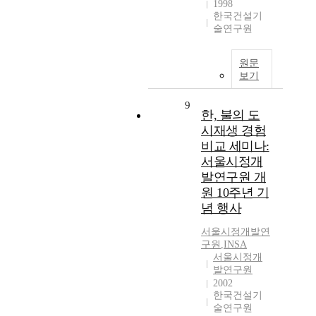
1998
한국건설기
술연구원
원문
보기
9
한, 불의 도
시재생 경험
비교 세미나:
서울시정개
발연구원 개
원 10주년 기
념 행사
서울시정개발연
구원
,
INSA
서울시정개
발연구원
2002
한국건설기
술연구원