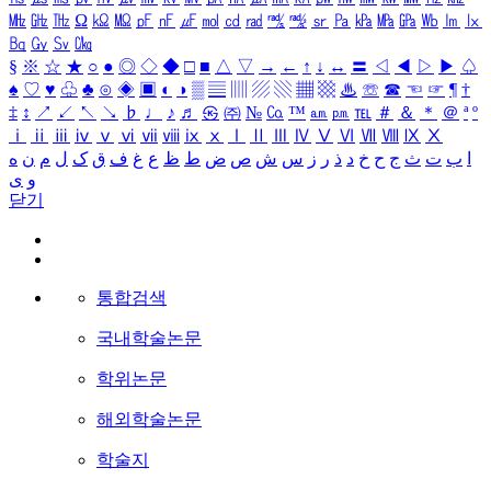
㎒
㎓
㎔
Ω
㏀
㏁
㎊
㎋
㎌
㏖
㏅
㎭
㎮
㎯
㏛
㎩
㎪
㎫
㎬
㏝
㏐
㏓
㏃
㏉
㏜
㏆
§
※
☆
★
○
●
◎
◇
◆
□
■
△
▽
→
←
↑
↓
↔
〓
◁
◀
▷
▶
♤
♠
♡
♥
♧
♣
⊙
◈
▣
◐
◑
▒
▤
▥
▨
▧
▦
▩
♨
☏
☎
☜
☞
¶
†
‡
↕
↗
↙
↖
↘
♭
♩
♪
♬
㉿
㈜
№
㏇
™
㏂
㏘
℡
＃
＆
＊
＠
ª
º
ⅰ
ⅱ
ⅲ
ⅳ
ⅴ
ⅵ
ⅶ
ⅷ
ⅸ
ⅹ
Ⅰ
Ⅱ
Ⅲ
Ⅳ
Ⅴ
Ⅵ
Ⅶ
Ⅷ
Ⅸ
Ⅹ
ا
ب
ت
ث
ج
ح
خ
د
ذ
ر
ز
س
ش
ص
ض
ط
ظ
ع
غ
ف
ق
ک
ل
م
ن
ه
و
ی
닫기
통합검색
국내학술논문
학위논문
해외학술논문
학술지