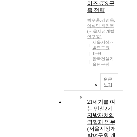
이즈 GIS 구
축 전략
박수홍
,
강영옥
,
이석민
,
최진무
(서울시정개발
연구원)
서울시정개
발연구원
1999
한국건설기
술연구원
원문
보기
5
21세기를 여
는 민선2기
지방자치의
역할과 임무
(서울시정개
발여구원 개