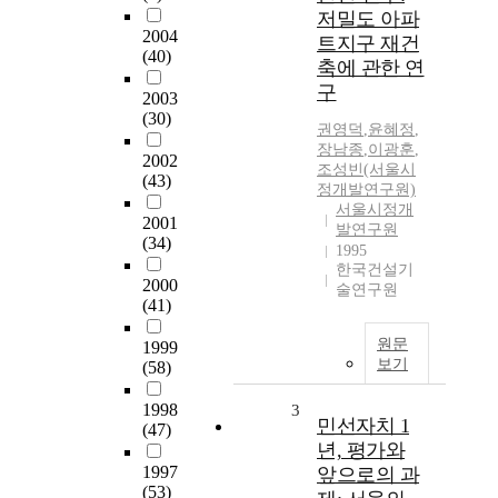
저밀도 아파
2004
트지구 재건
(40)
축에 관한 연
구
2003
(30)
권영덕
,
윤혜정
,
장남종
,
이광훈
,
2002
조성빈(서울시
(43)
정개발연구원)
서울시정개
2001
발연구원
(34)
1995
한국건설기
2000
술연구원
(41)
원문
1999
보기
(58)
1998
3
민선자치 1
(47)
년, 평가와
1997
앞으로의 과
(53)