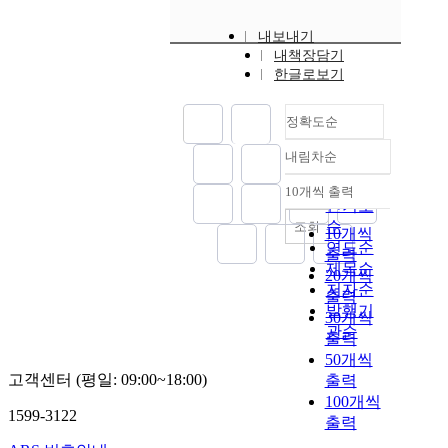
내보내기
내책장담기
한글로보기
정확도순
내림차순
정확도
순
10개씩 출력
내림차순
인기도
순
조회
10개씩
연도순
출력
제목순
20개씩
저자순
출력
발행기
30개씩
관순
출력
50개씩
고객센터 (평일: 09:00~18:00)
출력
100개씩
1599-3122
출력