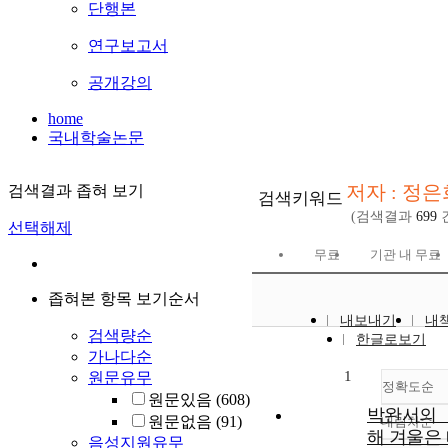
단행본
연구보고서
공개강의
home
국내학술논문
저자 : 정은
검색결과 좁혀 보기
검색키워드
(검색결과
699
선택해제
무료
기관 내 무료
좁혀본 항목 보기순서
내보내기
내
검색량순
한글로보기
가나다순
1
원문유무
정확도순
원문있음
(608)
박완서의 
원문없음
(91)
내림차순
정
해 겨울은
음성지원유무