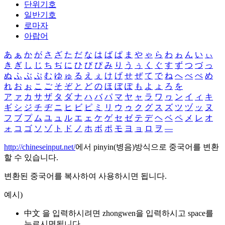
단위기호
일반기호
로마자
아랍어
あ
ぁ
か
が
さ
ざ
た
だ
な
は
ば
ぱ
ま
や
ゃ
ら
わ
ゎ
ん
い
ぃ
き
ぎ
し
じ
ち
ぢ
に
ひ
び
ぴ
み
り
う
ぅ
く
ぐ
す
ず
つ
づ
っ
ぬ
ふ
ぶ
ぷ
む
ゆ
ゅ
る
え
ぇ
け
げ
せ
ぜ
て
で
ね
へ
べ
ぺ
め
れ
お
ぉ
こ
ご
そ
ぞ
と
ど
の
ほ
ぼ
ぽ
も
よ
ょ
ろ
を
ア
ァ
カ
サ
ザ
タ
ダ
ナ
ハ
バ
パ
マ
ヤ
ャ
ラ
ワ
ヮ
ン
イ
ィ
キ
ギ
シ
ジ
チ
ヂ
ニ
ヒ
ビ
ピ
ミ
リ
ウ
ゥ
ク
グ
ス
ズ
ツ
ヅ
ッ
ヌ
フ
ブ
プ
ム
ユ
ュ
ル
エ
ェ
ケ
ゲ
セ
ゼ
テ
デ
ヘ
ベ
ペ
メ
レ
オ
ォ
コ
ゴ
ソ
ゾ
ト
ド
ノ
ホ
ボ
ポ
モ
ヨ
ョ
ロ
ヲ
―
http://chineseinput.net/
에서 pinyin(병음)방식으로 중국어를 변환
할 수 있습니다.
변환된 중국어를 복사하여 사용하시면 됩니다.
예시)
中文 을 입력하시려면
zhongwen
을 입력하시고 space를
누르시면됩니다.