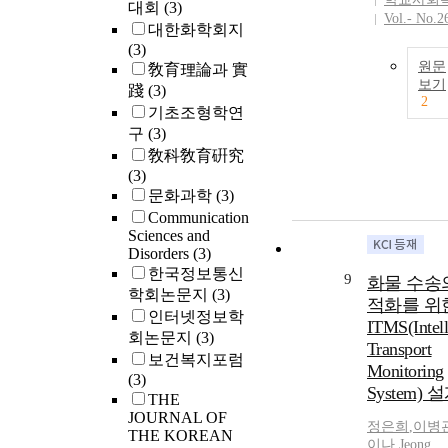
대회
(3)
Vol.- No.2
대한화학회지
(3)
원문
敎育理論과 實
보기
踐
(3)
2
기초조형학연
구
(3)
敎科敎育硏究
(3)
문화과학
(3)
Communication
Sciences and
Disorders
(3)
한국정보통신
9
화물 수송
학회논문지
(3)
적화를 위
인터넷정보학
ITMS(Intell
회논문지
(3)
Transport
보건복지포럼
Monitoring
(3)
System) 
THE
JOURNAL OF
정은희
,
이병
THE KOREAN
이나
,
Jeong,