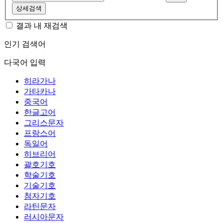
상세검색
결과 내 재검색
인기 검색어
다국어 입력
히라가나
가타카나
중국어
한글고어
그리스문자
프랑스어
독일어
히브리어
괄호기호
학술기호
기술기호
첨자기호
라틴문자
러시아문자