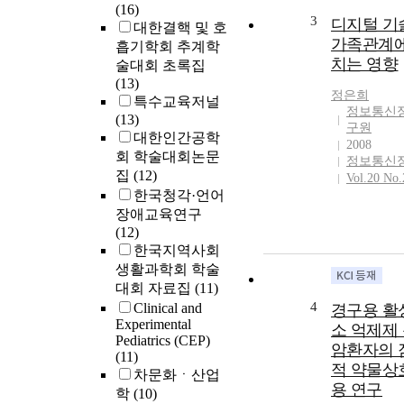
(16)
3
디지털 기
대한결핵 및 호
가족관계에
흡기학회 추계학
치는 영향
술대회 초록집
(13)
정은희
특수교육저널
정보통신
(13)
구원
대한인간공학
2008
회 학술대회논문
정보통신
집
(12)
Vol.20 No.
한국청각·언어
장애교육연구
(12)
한국지역사회
생활과학회 학술
대회 자료집
(11)
4
Clinical and
경구용 활
Experimental
소 억제제
Pediatrics (CEP)
암환자의 
(11)
적 약물상
차문화ㆍ산업
용 연구
학
(10)