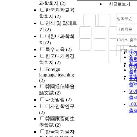
과학회지
(2)
한글로보기
한국과학교육
학회지
(2)
정확도순
천식 및 알레르
기
(2)
내림차순
정
대한내과학회
순
10개씩 출
내
지
(2)
인
특수교육
(2)
순
조회
10
한국대기환경
연
출
학회지
(2)
제
20
Foreign
저
출
language teaching
발
30
(2)
관
출
韓國通信學會
50
論文誌
(2)
출
나랏말쌈
(2)
10
디자인학연구
출
(2)
韓國家畜衛生
學會誌
(2)
한국폐기물자