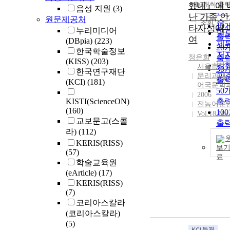
순
했네』에 
10개씩 출
내
음성 지원
(3)
인
난 가족 
원문제공처
순
조회
10
타자성에 
누리미디어
연
출
여
(DBpia)
(223)
제
20
한국학술정보
저
정은희
출
(KISS)
(203)
발
서울市立
30
한국연구재단
문리과대학
관
출
(KCI)
(181)
어국문학
50
2006
KISTI(ScienceON)
출
전농어문
(160)
10
Vol.18 No.
교보문고(스콜
출
라)
(112)
KERIS(RISS)
보
(57)
학술교육원
(eArticle)
(17)
KERIS(RISS)
(7)
코리아스칼라
(코리아스칼라)
(5)