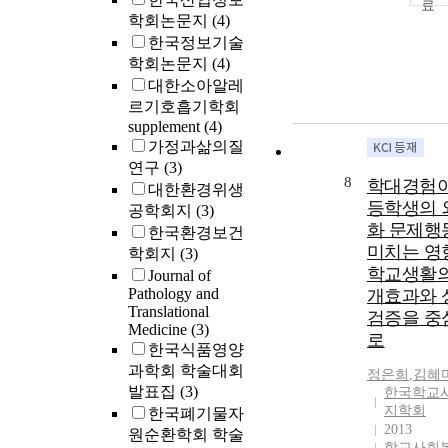
학회논문지
(4)
한국정보기술
학회논문지
(4)
대한소아알레
르기호흡기학회
supplement
(4)
가정과삶의질
연구
(3)
8
학대경험이
대한환경위생
등학생의 
공학회지
(3)
화 문제행
한국환경보건
미치는 영
학회지
(3)
학교생활의
Journal of
Pathology and
개효과와 
Translational
검증을 중
Medicine
(3)
로
한국식품영양
과학회 학술대회
정은희
,
김혜
발표집
(3)
한국학교
지학회
한국폐기물자
2013
원순환학회 학술
학교사회