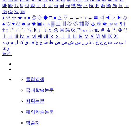
㎒
㎓
㎔
Ω
㏀
㏁
㎊
㎋
㎌
㏖
㏅
㎭
㎮
㎯
㏛
㎩
㎪
㎫
㎬
㏝
㏐
㏓
㏃
㏉
㏜
㏆
§
※
☆
★
○
●
◎
◇
◆
□
■
△
▽
→
←
↑
↓
↔
〓
◁
◀
▷
▶
♤
♠
♡
♥
♧
♣
⊙
◈
▣
◐
◑
▒
▤
▥
▨
▧
▦
▩
♨
☏
☎
☜
☞
¶
†
‡
↕
↗
↙
↖
↘
♭
♩
♪
♬
㉿
㈜
№
㏇
™
㏂
㏘
℡
＃
＆
＊
＠
ª
º
ⅰ
ⅱ
ⅲ
ⅳ
ⅴ
ⅵ
ⅶ
ⅷ
ⅸ
ⅹ
Ⅰ
Ⅱ
Ⅲ
Ⅳ
Ⅴ
Ⅵ
Ⅶ
Ⅷ
Ⅸ
Ⅹ
ا
ب
ت
ث
ج
ح
خ
د
ذ
ر
ز
س
ش
ص
ض
ط
ظ
ع
غ
ف
ق
ک
ل
م
ن
ه
و
ی
닫기
통합검색
국내학술논문
학위논문
해외학술논문
학술지