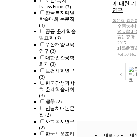
보건·복지
에 대한 
Issue&Focus
(3)
연구
한국복지패널
학술대회 논문집
정은희
,
김현
(3)
全南大學校
공동 춘계학술
範大學 科
育硏究所
발표회
(3)
2015
수산해양교육
科學敎育
연구
(3)
Vol.39 No.
대한인간공학
회지
(3)
보건사회연구
보
(3)
한국감성과학
회 춘계학술대회
(3)
婦學
(2)
전남치대논문
집
(2)
사회복지연구
(2)
한국식품조리
내보내기
내