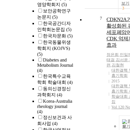
보기
영양학회지
(5)
3
보안공학연구
논문지
(5)
7
CDKN2A
한국공간디자
활성화된 
인학회논문집
(5)
세포폐암
한국차문화
(5)
CDK 억
한국동물위생
효과
학회지 (KOJVS)
(5)
정은희
,
민일
Diabetes and
태걸
,
김서윤
,
Metabolism Journal
련
,
김철현
(4)
대한결핵 
흡기학회
한국특수교육
2015
학회 학술대회
(4)
대한결핵 
동의신경정신
흡기학회 
과학회지
(4)
학술대회 
Korea-Australia
집
rheology journal
Vol.120 No
(4)
정신보건과 사
회사업
(4)
보
한국산업정보