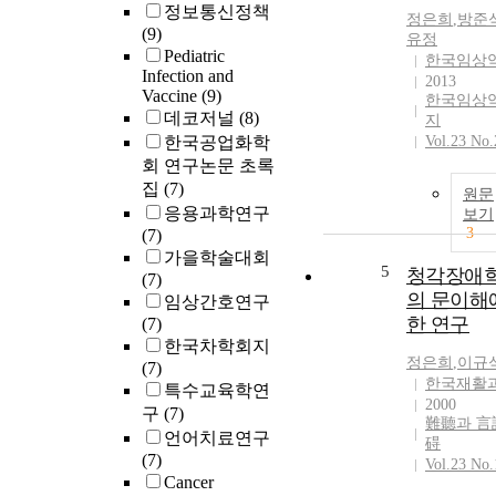
정보통신정책
정은희
,
방준
(9)
유정
Pediatric
한국임상
Infection and
2013
Vaccine
(9)
한국임상
데코저널
(8)
지
한국공업화학
Vol.23 No.
회 연구논문 초록
집
(7)
원문
응용과학연구
보기
3
(7)
가을학술대회
5
청각장애
(7)
의 문이해
임상간호연구
한 연구
(7)
한국차학회지
정은희
,
이규
(7)
한국재활
특수교육학연
2000
구
(7)
難聽과 言
언어치료연구
碍
(7)
Vol.23 No.
Cancer