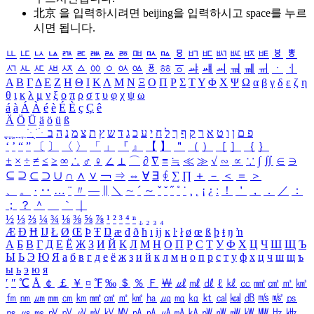
北京 을 입력하시려면
beijing
을 입력하시고 space를 누르
시면 됩니다.
ㅥ
ㅦ
ㅧ
ㅨ
ㅩ
ㅪ
ㅫ
ㅬ
ㅭ
ㅮ
ㅯ
ㅰ
ㅱ
ㅲ
ㅳ
ㅴ
ㅵ
ㅶ
ㅷ
ㅸ
ㅹ
ㅺ
ㅻ
ㅼ
ㅽ
ㅾ
ㅿ
ㆀ
ㆁ
ㆂ
ㆃ
ㆄ
ㆅ
ㆆ
ㆇ
ㆈ
ㆉ
ㆊ
ㆋ
ㆌ
ㆍ
ㆎ
Α
Β
Γ
Δ
Ε
Ζ
Η
Θ
Ι
Κ
Λ
Μ
Ν
Ξ
Ο
Π
Ρ
Σ
Τ
Υ
Φ
Χ
Ψ
Ω
α
β
γ
δ
ε
ζ
η
θ
ι
κ
λ
μ
ν
ξ
ο
π
ρ
σ
τ
υ
φ
χ
ψ
ω
á
à
Á
À
é
è
É
È
ç
Ç
ê
Ä
Ö
Ü
ä
ö
ü
ß
ְ
ֳ
ֲ
ֱ
ָ
ַ
ֵ
ֶ
ִ
ֹ
ּ
ֻ
ׂ
ׁ
ּ
ב
ה
נ
מ
צ
ת
ץ
ש
ד
ג
כ
ע
י
ח
ל
ך
ף
ק
ר
א
ט
ו
ן
ם
פ
‘
’
“
”
〔
〕
〈
〉
「
」
『
』
【
】
＂
（
）
［
］
｛
｝
±
×
÷
≠
≤
≥
∞
∴
♂
♀
∠
⊥
⌒
∂
∇
≡
≒
≪
≫
√
∽
∝
∵
∫
∬
∈
∋
⊆
⊇
⊂
⊃
∪
∩
∧
∨
￢
⇒
⇔
∀
∃
∮
∑
∏
＋
－
＜
＝
＞
、
。
·
‥
…
¨
〃
―
∥
＼
∼
´
～
ˇ
˘
˝
˚
˙
¸
˛
¡
¿
ː
！
＇
，
．
／
：
；
？
＾
＿
｀
｜
½
⅓
⅔
¼
¾
⅛
⅜
⅝
⅞
¹
²
³
⁴
ⁿ
₁
₂
₃
₄
Æ
Ð
Ħ
Ĳ
Ł
Ø
Œ
Þ
Ŧ
Ŋ
æ
đ
ð
ħ
ı
ĳ
ĸ
ŀ
ł
ø
œ
ß
þ
ŧ
ŋ
ŉ
А
Б
В
Г
Д
Е
Ё
Ж
З
И
Й
К
Л
М
Н
О
П
Р
С
Т
У
Ф
Х
Ц
Ч
Ш
Щ
Ъ
Ы
Ь
Э
Ю
Я
а
б
в
г
д
е
ё
ж
з
и
й
к
л
м
н
о
п
р
с
т
у
ф
х
ц
ч
ш
щ
ъ
ы
ь
э
ю
я
′
″
℃
Å
￠
￡
￥
¤
℉
‰
＄
％
Ｆ
￦
㎕
㎖
㎗
ℓ
㎘
㏄
㎣
㎤
㎥
㎦
㎙
㎚
㎛
㎜
㎝
㎞
㎟
㎠
㎡
㎢
㏊
㎍
㎎
㎏
㏏
㎈
㎉
㏈
㎧
㎨
㎰
㎱
㎲
㎳
㎴
㎵
㎶
㎷
㎸
㎹
㎀
㎁
㎂
㎃
㎄
㎺
㎻
㎽
㎾
㎿
㎐
㎑