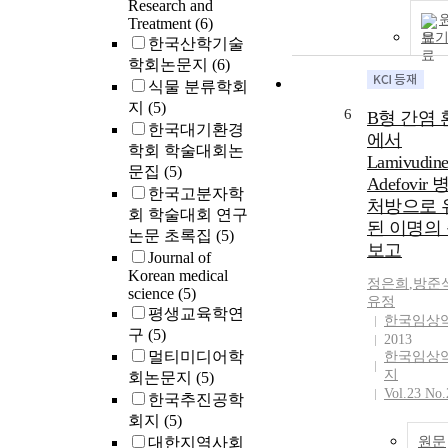
Research and
Treatment
(6)
보
한국산학기술
학회논문지
(6)
식물 분류학회
지
(5)
6
B형 간염 
한국대기환경
에서
학회 학술대회논
Lamivudi
문집
(5)
Adefovir
한국고분자학
처방으로 
회 학술대회 연구
된 이명의
논문 초록집
(5)
보고
Journal of
Korean medical
정은희
,
방준
science
(5)
유정
평생교육학연
한국임상
구
(5)
2013
멀티미디어학
한국임상
지
회논문지
(5)
Vol.23 No.
한국추진공학
회지
(5)
대한지역사회
원문