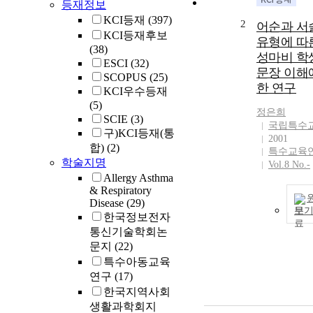
등재정보
KCI등재
(397)
2
어순과 서
KCI등재후보
유형에 따
(38)
성마비 학
ESCI
(32)
문장 이해
SCOPUS
(25)
한 연구
KCI우수등재
(5)
정은희
SCIE
(3)
국립특수
구)KCI등재(통
2001
합)
(2)
특수교육
학술지명
Vol.8 No.-
Allergy Asthma
& Respiratory
Disease
(29)
보
한국정보전자
통신기술학회논
문지
(22)
특수아동교육
연구
(17)
한국지역사회
생활과학회지