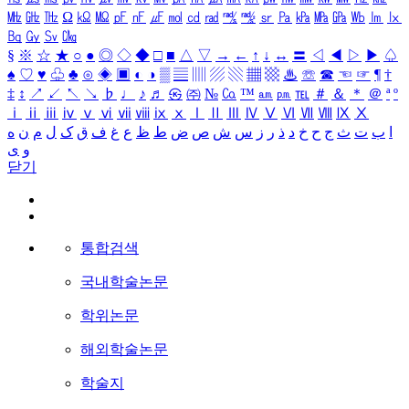
㎒
㎓
㎔
Ω
㏀
㏁
㎊
㎋
㎌
㏖
㏅
㎭
㎮
㎯
㏛
㎩
㎪
㎫
㎬
㏝
㏐
㏓
㏃
㏉
㏜
㏆
§
※
☆
★
○
●
◎
◇
◆
□
■
△
▽
→
←
↑
↓
↔
〓
◁
◀
▷
▶
♤
♠
♡
♥
♧
♣
⊙
◈
▣
◐
◑
▒
▤
▥
▨
▧
▦
▩
♨
☏
☎
☜
☞
¶
†
‡
↕
↗
↙
↖
↘
♭
♩
♪
♬
㉿
㈜
№
㏇
™
㏂
㏘
℡
＃
＆
＊
＠
ª
º
ⅰ
ⅱ
ⅲ
ⅳ
ⅴ
ⅵ
ⅶ
ⅷ
ⅸ
ⅹ
Ⅰ
Ⅱ
Ⅲ
Ⅳ
Ⅴ
Ⅵ
Ⅶ
Ⅷ
Ⅸ
Ⅹ
ا
ب
ت
ث
ج
ح
خ
د
ذ
ر
ز
س
ش
ص
ض
ط
ظ
ع
غ
ف
ق
ک
ل
م
ن
ه
و
ی
닫기
통합검색
국내학술논문
학위논문
해외학술논문
학술지