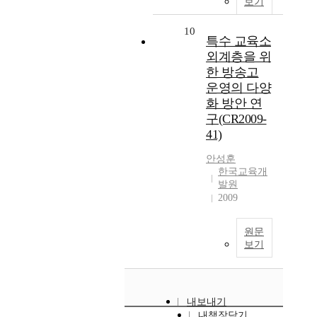
보기
10
특수 교육소
외계층을 위
한 방송고
운영의 다양
화 방안 연
구(CR2009-
41)
안성훈
한국교육개
발원
2009
원문
보기
내보내기
내책장담기