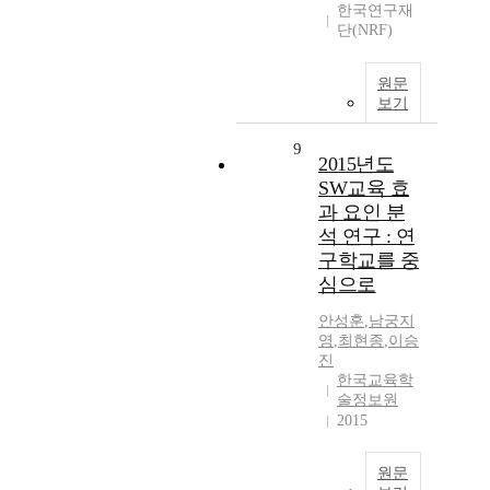
한국연구재
단(NRF)
원문
보기
9
2015년도
SW교육 효
과 요인 분
석 연구 : 연
구학교를 중
심으로
안성훈
,
남궁지
영
,
최현종
,
이승
진
한국교육학
술정보원
2015
원문