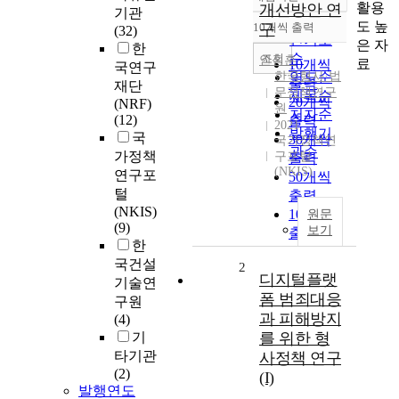
정확도
활용
개선방안 연
기관
순
도 높
10개씩 출력
구
(32)
내림차순
인기도
은 자
한
순
조회
안성훈
료
10개씩
국연구
한국형사·법
연도순
출력
재단
무정책연구
제목순
20개씩
(NRF)
원
저자순
(12)
출력
2021
발행기
국
30개씩
국가정책연
관순
가정책
구포털
출력
(NKIS)
연구포
50개씩
털
출력
(NKIS)
100개씩
원문
(9)
보기
출력
한
국건설
2
디지털플랫
기술연
폼 범죄대응
구원
과 피해방지
(4)
기
를 위한 형
타기관
사정책 연구
(2)
(I)
발행연도