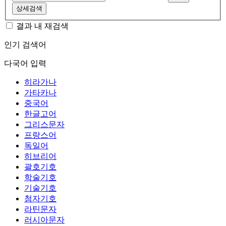
상세검색
결과 내 재검색
인기 검색어
다국어 입력
히라가나
가타카나
중국어
한글고어
그리스문자
프랑스어
독일어
히브리어
괄호기호
학술기호
기술기호
첨자기호
라틴문자
러시아문자