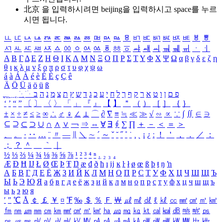
北京 을 입력하시려면
beijing
을 입력하시고 space를 누르
시면 됩니다.
ㅥ
ㅦ
ㅧ
ㅨ
ㅩ
ㅪ
ㅫ
ㅬ
ㅭ
ㅮ
ㅯ
ㅰ
ㅱ
ㅲ
ㅳ
ㅴ
ㅵ
ㅶ
ㅷ
ㅸ
ㅹ
ㅺ
ㅻ
ㅼ
ㅽ
ㅾ
ㅿ
ㆀ
ㆁ
ㆂ
ㆃ
ㆄ
ㆅ
ㆆ
ㆇ
ㆈ
ㆉ
ㆊ
ㆋ
ㆌ
ㆍ
ㆎ
Α
Β
Γ
Δ
Ε
Ζ
Η
Θ
Ι
Κ
Λ
Μ
Ν
Ξ
Ο
Π
Ρ
Σ
Τ
Υ
Φ
Χ
Ψ
Ω
α
β
γ
δ
ε
ζ
η
θ
ι
κ
λ
μ
ν
ξ
ο
π
ρ
σ
τ
υ
φ
χ
ψ
ω
á
à
Á
À
é
è
É
È
ç
Ç
ê
Ä
Ö
Ü
ä
ö
ü
ß
ְ
ֳ
ֲ
ֱ
ָ
ַ
ֵ
ֶ
ִ
ֹ
ּ
ֻ
ׂ
ׁ
ּ
ב
ה
נ
מ
צ
ת
ץ
ש
ד
ג
כ
ע
י
ח
ל
ך
ף
ק
ר
א
ט
ו
ן
ם
פ
‘
’
“
”
〔
〕
〈
〉
「
」
『
』
【
】
＂
（
）
［
］
｛
｝
±
×
÷
≠
≤
≥
∞
∴
♂
♀
∠
⊥
⌒
∂
∇
≡
≒
≪
≫
√
∽
∝
∵
∫
∬
∈
∋
⊆
⊇
⊂
⊃
∪
∩
∧
∨
￢
⇒
⇔
∀
∃
∮
∑
∏
＋
－
＜
＝
＞
、
。
·
‥
…
¨
〃
―
∥
＼
∼
´
～
ˇ
˘
˝
˚
˙
¸
˛
¡
¿
ː
！
＇
，
．
／
：
；
？
＾
＿
｀
｜
½
⅓
⅔
¼
¾
⅛
⅜
⅝
⅞
¹
²
³
⁴
ⁿ
₁
₂
₃
₄
Æ
Ð
Ħ
Ĳ
Ł
Ø
Œ
Þ
Ŧ
Ŋ
æ
đ
ð
ħ
ı
ĳ
ĸ
ŀ
ł
ø
œ
ß
þ
ŧ
ŋ
ŉ
А
Б
В
Г
Д
Е
Ё
Ж
З
И
Й
К
Л
М
Н
О
П
Р
С
Т
У
Ф
Х
Ц
Ч
Ш
Щ
Ъ
Ы
Ь
Э
Ю
Я
а
б
в
г
д
е
ё
ж
з
и
й
к
л
м
н
о
п
р
с
т
у
ф
х
ц
ч
ш
щ
ъ
ы
ь
э
ю
я
′
″
℃
Å
￠
￡
￥
¤
℉
‰
＄
％
Ｆ
￦
㎕
㎖
㎗
ℓ
㎘
㏄
㎣
㎤
㎥
㎦
㎙
㎚
㎛
㎜
㎝
㎞
㎟
㎠
㎡
㎢
㏊
㎍
㎎
㎏
㏏
㎈
㎉
㏈
㎧
㎨
㎰
㎱
㎲
㎳
㎴
㎵
㎶
㎷
㎸
㎹
㎀
㎁
㎂
㎃
㎄
㎺
㎻
㎽
㎾
㎿
㎐
㎑