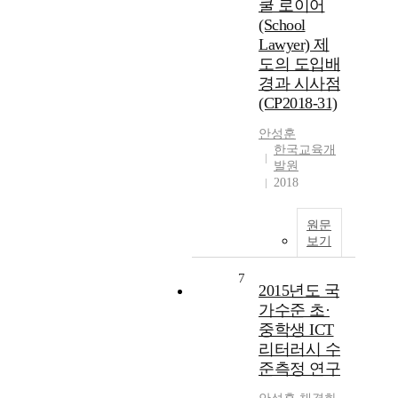
쿨 로이어
(School
Lawyer) 제
도의 도입배
경과 시사점
(CP2018-31)
안성훈
한국교육개
발원
2018
원문
보기
7
2015년도 국
가수준 초·
중학생 ICT
리터러시 수
준측정 연구