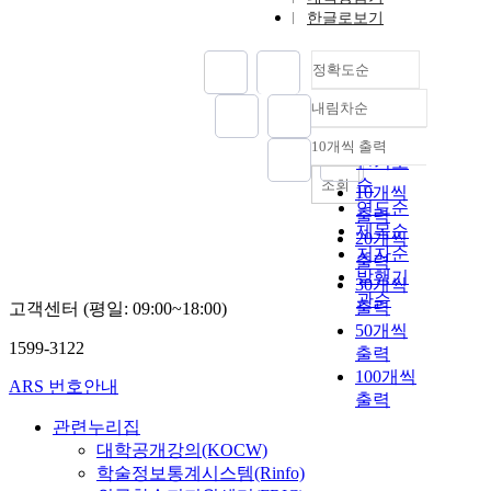
한글로보기
정확도순
내림차순
정확도
순
10개씩 출력
내림차순
인기도
순
조회
10개씩
연도순
출력
제목순
20개씩
저자순
출력
발행기
30개씩
관순
출력
고객센터 (평일: 09:00~18:00)
50개씩
1599-3122
출력
100개씩
ARS 번호안내
출력
관련누리집
대학공개강의(KOCW)
학술정보통계시스템(Rinfo)