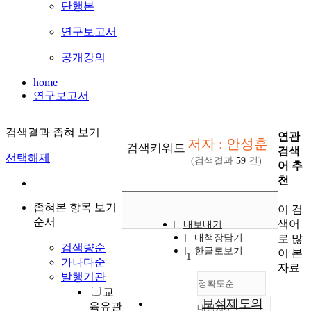
단행본
연구보고서
공개강의
home
연구보고서
검색결과 좁혀 보기
연관
저자 : 안성훈
검색키워드
검색
선택해제
(검색결과
59
건)
어 추
천
좁혀본 항목 보기
이 검
순서
색어
내보내기
로 많
내책장담기
검색량순
한글로보기
이 본
1
가나다순
자료
발행기관
정확도순
교
보석제도의
육유관
내림차순