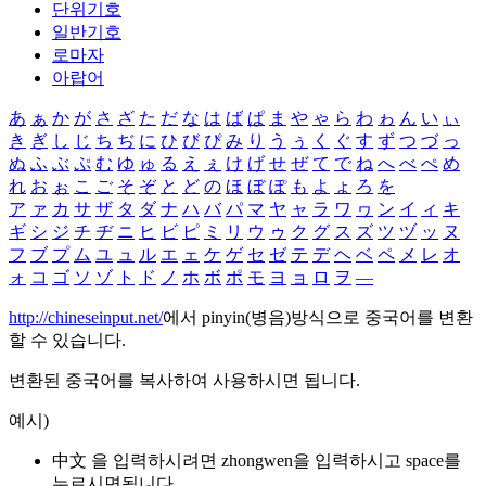
단위기호
일반기호
로마자
아랍어
あ
ぁ
か
が
さ
ざ
た
だ
な
は
ば
ぱ
ま
や
ゃ
ら
わ
ゎ
ん
い
ぃ
き
ぎ
し
じ
ち
ぢ
に
ひ
び
ぴ
み
り
う
ぅ
く
ぐ
す
ず
つ
づ
っ
ぬ
ふ
ぶ
ぷ
む
ゆ
ゅ
る
え
ぇ
け
げ
せ
ぜ
て
で
ね
へ
べ
ぺ
め
れ
お
ぉ
こ
ご
そ
ぞ
と
ど
の
ほ
ぼ
ぽ
も
よ
ょ
ろ
を
ア
ァ
カ
サ
ザ
タ
ダ
ナ
ハ
バ
パ
マ
ヤ
ャ
ラ
ワ
ヮ
ン
イ
ィ
キ
ギ
シ
ジ
チ
ヂ
ニ
ヒ
ビ
ピ
ミ
リ
ウ
ゥ
ク
グ
ス
ズ
ツ
ヅ
ッ
ヌ
フ
ブ
プ
ム
ユ
ュ
ル
エ
ェ
ケ
ゲ
セ
ゼ
テ
デ
ヘ
ベ
ペ
メ
レ
オ
ォ
コ
ゴ
ソ
ゾ
ト
ド
ノ
ホ
ボ
ポ
モ
ヨ
ョ
ロ
ヲ
―
http://chineseinput.net/
에서 pinyin(병음)방식으로 중국어를 변환
할 수 있습니다.
변환된 중국어를 복사하여 사용하시면 됩니다.
예시)
中文 을 입력하시려면
zhongwen
을 입력하시고 space를
누르시면됩니다.