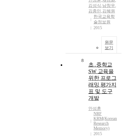
안성훈
,
채경화
,
김성식
,
남창우
,
김종민
,
김혜원
한국교육학
술정보원
2015
원문
보기
8
초․중학교
SW 교육을
위한 프로그
래밍 평가지
표 및 도구
개발
안성훈
NRF
KRM(Korean
Research
Memory)
2015