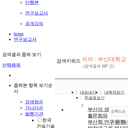
단행본
연구보고서
공개강의
home
연구보고서
검색결과 좁혀 보기
저자 : 부산대학교
검색키워드
선택해제
(검색결과
107
건)
좁혀본 항목 보기순
서
내보내기
내책장담기
한글로보기
검색량순
1
가나다순
부산의 생
정확도순
발행기관
활문화와
한국
부산학 연구 동향
내림차순
정
건설기술