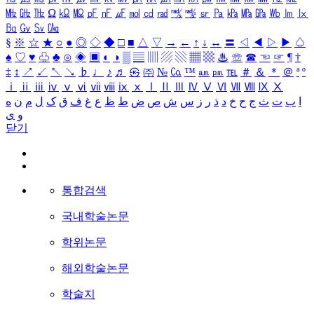
㎒
㎓
㎔
Ω
㏀
㏁
㎊
㎋
㎌
㏖
㏅
㎭
㎮
㎯
㏛
㎩
㎪
㎫
㎬
㏝
㏐
㏓
㏃
㏉
㏜
㏆
§
※
☆
★
○
●
◎
◇
◆
□
■
△
▽
→
←
↑
↓
↔
〓
◁
◀
▷
▶
♤
♠
♡
♥
♧
♣
⊙
◈
▣
◐
◑
▒
▤
▥
▨
▧
▦
▩
♨
☏
☎
☜
☞
¶
†
‡
↕
↗
↙
↖
↘
♭
♩
♪
♬
㉿
㈜
№
㏇
™
㏂
㏘
℡
＃
＆
＊
＠
ª
º
ⅰ
ⅱ
ⅲ
ⅳ
ⅴ
ⅵ
ⅶ
ⅷ
ⅸ
ⅹ
Ⅰ
Ⅱ
Ⅲ
Ⅳ
Ⅴ
Ⅵ
Ⅶ
Ⅷ
Ⅸ
Ⅹ
ا
ب
ت
ث
ج
ح
خ
د
ذ
ر
ز
س
ش
ص
ض
ط
ظ
ع
غ
ف
ق
ک
ل
م
ن
ه
و
ی
닫기
통합검색
국내학술논문
학위논문
해외학술논문
학술지