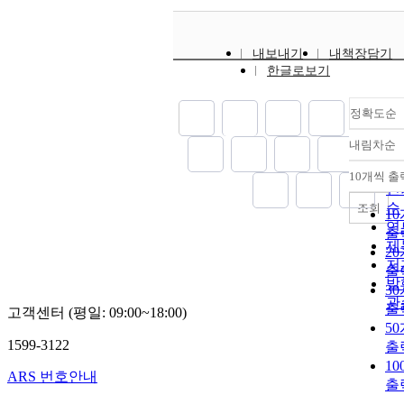
내보내기
내책장담기
한글로보기
정확도순
내림차순
정
순
10개씩 출
내
인
순
조회
1
연
출
제
2
저
출
발
3
관
출
고객센터 (평일: 09:00~18:00)
5
1599-3122
출
1
ARS 번호안내
출