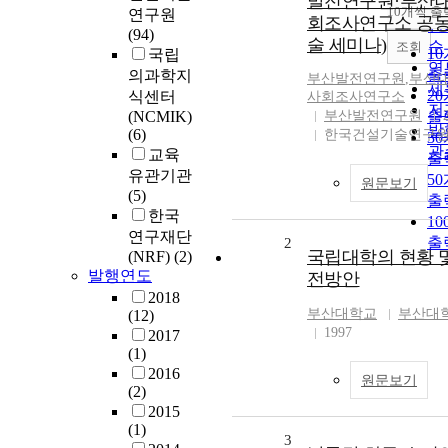
발전연구원·부산대
순
10개씩 출
연구원
내
회조사연구소 공동
인
(94)
술 세미나)
순
조회
1
국립
연
출
의과학지
부산발전연구원
,
부산
제
2
식센터
사회조사연구소
저
(NCMIK)
부산발전연구원
출
발
(6)
한국건설기술연구
3
관
교육
출
유관기관
5
원문보기
(5)
출
한국
1
연구재단
출
2
국립대학의 현황 
(NRF)
(2)
발행연도
전방안
2018
부산대학교
부산대
(12)
1997
2017
(1)
2016
원문보기
(2)
2015
(1)
3