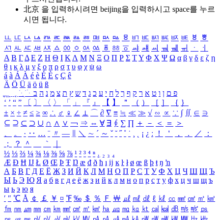
北京 을 입력하시려면
beijing
을 입력하시고 space를 누르
시면 됩니다.
ㅥ
ㅦ
ㅧ
ㅨ
ㅩ
ㅪ
ㅫ
ㅬ
ㅭ
ㅮ
ㅯ
ㅰ
ㅱ
ㅲ
ㅳ
ㅴ
ㅵ
ㅶ
ㅷ
ㅸ
ㅹ
ㅺ
ㅻ
ㅼ
ㅽ
ㅾ
ㅿ
ㆀ
ㆁ
ㆂ
ㆃ
ㆄ
ㆅ
ㆆ
ㆇ
ㆈ
ㆉ
ㆊ
ㆋ
ㆌ
ㆍ
ㆎ
Α
Β
Γ
Δ
Ε
Ζ
Η
Θ
Ι
Κ
Λ
Μ
Ν
Ξ
Ο
Π
Ρ
Σ
Τ
Υ
Φ
Χ
Ψ
Ω
α
β
γ
δ
ε
ζ
η
θ
ι
κ
λ
μ
ν
ξ
ο
π
ρ
σ
τ
υ
φ
χ
ψ
ω
á
à
Á
À
é
è
É
È
ç
Ç
ê
Ä
Ö
Ü
ä
ö
ü
ß
ְ
ֳ
ֲ
ֱ
ָ
ַ
ֵ
ֶ
ִ
ֹ
ּ
ֻ
ׂ
ׁ
ּ
ב
ה
נ
מ
צ
ת
ץ
ש
ד
ג
כ
ע
י
ח
ל
ך
ף
ק
ר
א
ט
ו
ן
ם
פ
‘
’
“
”
〔
〕
〈
〉
「
」
『
』
【
】
＂
（
）
［
］
｛
｝
±
×
÷
≠
≤
≥
∞
∴
♂
♀
∠
⊥
⌒
∂
∇
≡
≒
≪
≫
√
∽
∝
∵
∫
∬
∈
∋
⊆
⊇
⊂
⊃
∪
∩
∧
∨
￢
⇒
⇔
∀
∃
∮
∑
∏
＋
－
＜
＝
＞
、
。
·
‥
…
¨
〃
―
∥
＼
∼
´
～
ˇ
˘
˝
˚
˙
¸
˛
¡
¿
ː
！
＇
，
．
／
：
；
？
＾
＿
｀
｜
½
⅓
⅔
¼
¾
⅛
⅜
⅝
⅞
¹
²
³
⁴
ⁿ
₁
₂
₃
₄
Æ
Ð
Ħ
Ĳ
Ł
Ø
Œ
Þ
Ŧ
Ŋ
æ
đ
ð
ħ
ı
ĳ
ĸ
ŀ
ł
ø
œ
ß
þ
ŧ
ŋ
ŉ
А
Б
В
Г
Д
Е
Ё
Ж
З
И
Й
К
Л
М
Н
О
П
Р
С
Т
У
Ф
Х
Ц
Ч
Ш
Щ
Ъ
Ы
Ь
Э
Ю
Я
а
б
в
г
д
е
ё
ж
з
и
й
к
л
м
н
о
п
р
с
т
у
ф
х
ц
ч
ш
щ
ъ
ы
ь
э
ю
я
′
″
℃
Å
￠
￡
￥
¤
℉
‰
＄
％
Ｆ
￦
㎕
㎖
㎗
ℓ
㎘
㏄
㎣
㎤
㎥
㎦
㎙
㎚
㎛
㎜
㎝
㎞
㎟
㎠
㎡
㎢
㏊
㎍
㎎
㎏
㏏
㎈
㎉
㏈
㎧
㎨
㎰
㎱
㎲
㎳
㎴
㎵
㎶
㎷
㎸
㎹
㎀
㎁
㎂
㎃
㎄
㎺
㎻
㎽
㎾
㎿
㎐
㎑