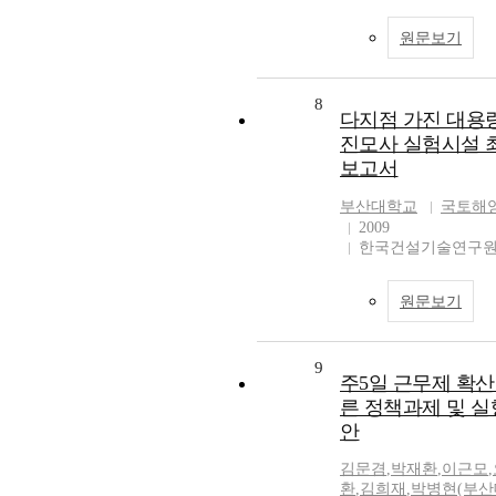
원문보기
8
다지점 가진 대용
진모사 실험시설 
보고서
부산대학교
국토해
2009
한국건설기술연구
원문보기
9
주5일 근무제 확산
른 정책과제 및 
안
김문겸
,
박재환
,
이근모
,
환
,
김희재
,
박병현(부산