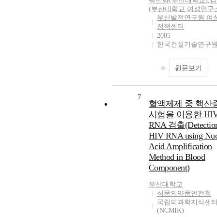
곽선화(부산대학교)
,
김
(부산대학교
,
여성연구
부산발전연구원 여
정책센터
2005
한국건설기술연구
원문보기
7
혈액제제 중 핵산
시험을 이용한 HI
RNA 검출(Detection
HIV RNA using Nuc
Acid Amplification
Method in Blood
Component)
부산대학교
식품의약품안전청
국립의과학지식센
(NCMIK)