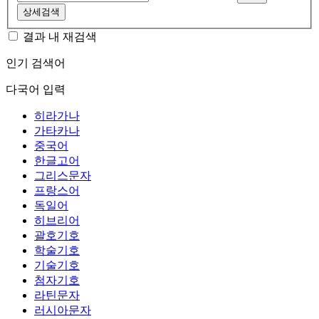
상세검색
결과 내 재검색
인기 검색어
다국어 입력
히라가나
가타카나
중국어
한글고어
그리스문자
프랑스어
독일어
히브리어
괄호기호
학술기호
기술기호
첨자기호
라틴문자
러시아문자