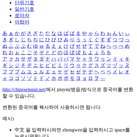
단위기호
일반기호
로마자
아랍어
あ
ぁ
か
が
さ
ざ
た
だ
な
は
ば
ぱ
ま
や
ゃ
ら
わ
ゎ
ん
い
ぃ
き
ぎ
し
じ
ち
ぢ
に
ひ
び
ぴ
み
り
う
ぅ
く
ぐ
す
ず
つ
づ
っ
ぬ
ふ
ぶ
ぷ
む
ゆ
ゅ
る
え
ぇ
け
げ
せ
ぜ
て
で
ね
へ
べ
ぺ
め
れ
お
ぉ
こ
ご
そ
ぞ
と
ど
の
ほ
ぼ
ぽ
も
よ
ょ
ろ
を
ア
ァ
カ
サ
ザ
タ
ダ
ナ
ハ
バ
パ
マ
ヤ
ャ
ラ
ワ
ヮ
ン
イ
ィ
キ
ギ
シ
ジ
チ
ヂ
ニ
ヒ
ビ
ピ
ミ
リ
ウ
ゥ
ク
グ
ス
ズ
ツ
ヅ
ッ
ヌ
フ
ブ
プ
ム
ユ
ュ
ル
エ
ェ
ケ
ゲ
セ
ゼ
テ
デ
ヘ
ベ
ペ
メ
レ
オ
ォ
コ
ゴ
ソ
ゾ
ト
ド
ノ
ホ
ボ
ポ
モ
ヨ
ョ
ロ
ヲ
―
http://chineseinput.net/
에서 pinyin(병음)방식으로 중국어를 변환
할 수 있습니다.
변환된 중국어를 복사하여 사용하시면 됩니다.
예시)
中文 을 입력하시려면
zhongwen
을 입력하시고 space를
누르시면됩니다.