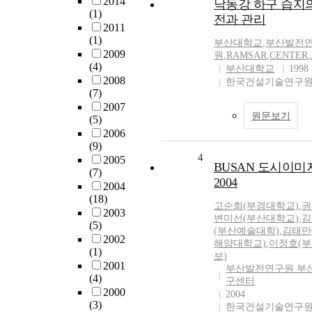
2014
낙동강 하구 습지
(1)
전과 관리
2011
(1)
부산대학교
,
부산발전
2009
원
,
RAMSAR
,
CENTER
,
(4)
부산대학교
1998
2008
한국건설기술연구
(7)
2007
원문보기
(5)
2006
(9)
4
2005
BUSAN 도시이미
(7)
2004
2004
(18)
고순희(부경대학교)
,
권
2003
변미선(부산대학교)
,
김
(5)
(부산예술대학)
,
김태만
2002
해양대학교)
,
이정호(
(1)
보)
2001
부산발전연구원 부
(4)
구센터
2000
2004
(3)
한국건설기술연구