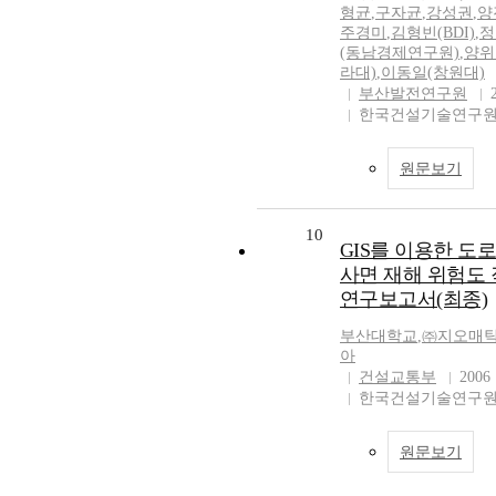
형균
,
구자균
,
강성권
,
양
주경미
,
김형빈(BDI)
,
정
(동남경제연구원)
,
양위
라대)
,
이동일(창원대)
부산발전연구원
한국건설기술연구
원문보기
10
GIS를 이용한 도
사면 재해 위험도
연구보고서(최종)
부산대학교
,
㈜지오매
아
건설교통부
2006
한국건설기술연구
원문보기