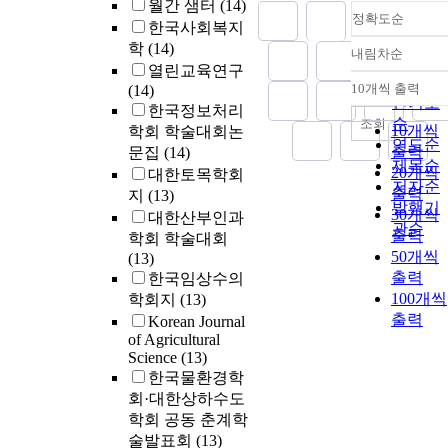
월간 샘터
(14)
정확도순
한국사회복지
학
(14)
내림차순
정확도
열린교육연구
순
10개씩 출력
(14)
내림차
인기도
한국정보처리
순
조회
10개씩
학회 학술대회논
연도순
출력
문집
(14)
제목순
20개씩
대한토목학회
저자순
출력
지
(13)
발행기
30개씩
대한산부인과
관순
출력
학회 학술대회
50개씩
(13)
출력
한국임상수의
100개씩
학회지
(13)
출력
Korean Journal
of Agricultural
Science
(13)
한국물환경학
회·대한상하수도
학회 공동 춘계학
술발표회
(13)