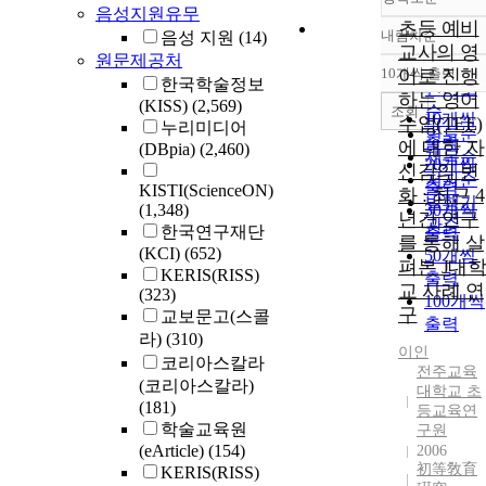
음성지원유무
초등 예비
내림차순
음성 지원
(14)
정확도
교사의 영
원문제공처
순
10개씩 출력
어로 진행
내림차
한국학술정보
인기도
하는 영어
(KISS)
(2,569)
순
조회
10개씩
수업(TEE)
누리미디어
연도순
출력
에 대한 자
(DBpia)
(2,460)
제목순
20개씩
신감의 변
저자순
출력
KISTI(ScienceON)
화 : 최근 4
발행기
(1,348)
30개씩
년간 연구
관순
한국연구재단
출력
를 통해 살
(KCI)
(652)
50개씩
펴본 J대학
KERIS(RISS)
출력
교 사례 연
(323)
100개씩
구
교보문고(스콜
출력
라)
(310)
이인
코리아스칼라
전주교육
(코리아스칼라)
대학교 초
(181)
등교육연
학술교육원
구원
(eArticle)
(154)
2006
初等敎育
KERIS(RISS)