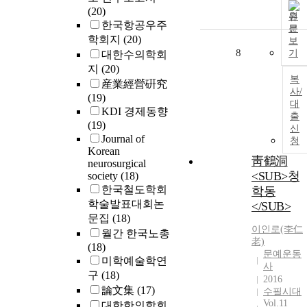
(20)
원
한국항공우주
문
학회지
(20)
보
8
기
대한수의학회
지
(20)
복
産業經營硏究
사/
(19)
대
KDI 경제동향
출
(19)
신
Journal of
청
Korean
靑鶴洞
neurosurgical
<SUB>청
society
(18)
한국철도학회
학동
학술발표대회논
</SUB>
문집
(18)
이인
로(李仁
월간 한국노총
老)
(18)
문예운동
미학예술학연
사
구
(18)
2016
論文集
(17)
수필시대
Vol.11
대한한의학회