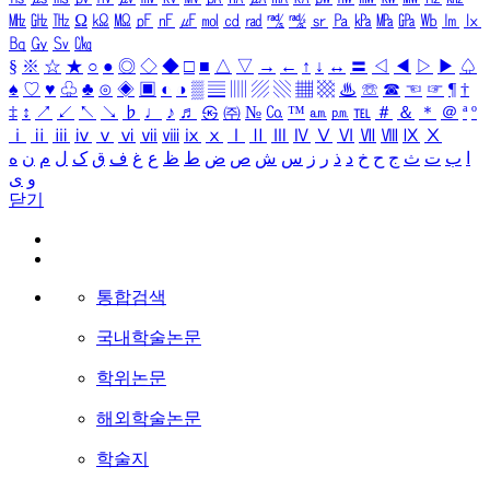
㎒
㎓
㎔
Ω
㏀
㏁
㎊
㎋
㎌
㏖
㏅
㎭
㎮
㎯
㏛
㎩
㎪
㎫
㎬
㏝
㏐
㏓
㏃
㏉
㏜
㏆
§
※
☆
★
○
●
◎
◇
◆
□
■
△
▽
→
←
↑
↓
↔
〓
◁
◀
▷
▶
♤
♠
♡
♥
♧
♣
⊙
◈
▣
◐
◑
▒
▤
▥
▨
▧
▦
▩
♨
☏
☎
☜
☞
¶
†
‡
↕
↗
↙
↖
↘
♭
♩
♪
♬
㉿
㈜
№
㏇
™
㏂
㏘
℡
＃
＆
＊
＠
ª
º
ⅰ
ⅱ
ⅲ
ⅳ
ⅴ
ⅵ
ⅶ
ⅷ
ⅸ
ⅹ
Ⅰ
Ⅱ
Ⅲ
Ⅳ
Ⅴ
Ⅵ
Ⅶ
Ⅷ
Ⅸ
Ⅹ
ا
ب
ت
ث
ج
ح
خ
د
ذ
ر
ز
س
ش
ص
ض
ط
ظ
ع
غ
ف
ق
ک
ل
م
ن
ه
و
ی
닫기
통합검색
국내학술논문
학위논문
해외학술논문
학술지