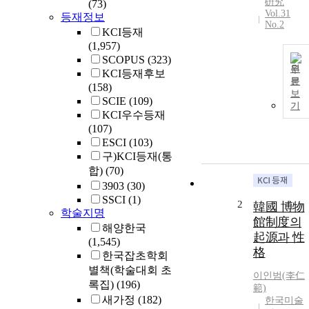
硏究
(73)
Vol.31
등재정보
No.2
KCI등재
(1,957)
SCOPUS
(323)
원
KCI등재후보
문
(158)
보
SCIE
(109)
기
KCI우수등재
(107)
ESCI
(103)
구)KCI등재(통
합)
(70)
3903
(30)
SSCI
(1)
2
韓國 博物
학술지명
館制度의
해양한국
起源과 性
(1,545)
格
한국잡초학회
별책(학술대회 초
이인
범(李仁
록집)
(196)
範)
새가정
(182)
한국미술