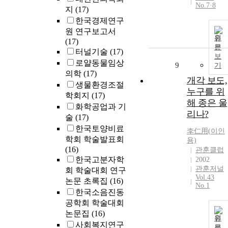
No.7·8
지
(17)
한국경제연구
원 연구보고서
원
(17)
문
터널기술
(17)
보
로얄동물임상
9
기
의학
(17)
개각 보도,
생물환경조절
누구를 위
학회지
(17)
해 종은 울
화학공업과 기
리나?
술
(17)
한국토양비료
李仁用(
이인
학회 학술발표회
용)
(16)
관훈클럽
한국고분자학
2002
관훈저널
회 학술대회 연구
Vol.43
논문 초록집
(16)
No.1
한국소음진동
공학회 학술대회
논문집
(16)
원
사회복지연구
문