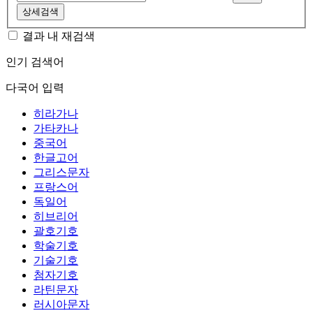
상세검색
결과 내 재검색
인기 검색어
다국어 입력
히라가나
가타카나
중국어
한글고어
그리스문자
프랑스어
독일어
히브리어
괄호기호
학술기호
기술기호
첨자기호
라틴문자
러시아문자