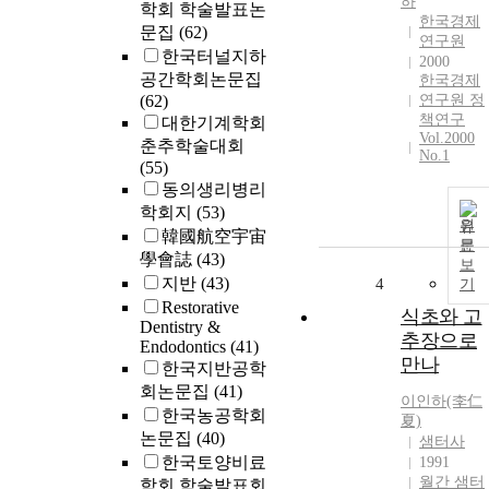
하
학회 학술발표논
한국경제
문집
(62)
연구원
한국터널지하
2000
공간학회논문집
한국경제
(62)
연구원 정
책연구
대한기계학회
Vol.2000
춘추학술대회
No.1
(55)
동의생리병리
학회지
(53)
원
韓國航空宇宙
문
學會誌
(43)
보
지반
(43)
4
기
Restorative
식초와 고
Dentistry &
추장으로
Endodontics
(41)
만나
한국지반공학
회논문집
(41)
이인
하(李仁
한국농공학회
夏)
논문집
(40)
샘터사
한국토양비료
1991
월간 샘터
학회 학술발표회