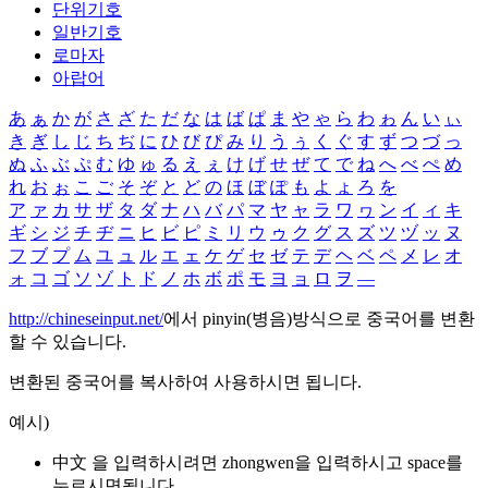
단위기호
일반기호
로마자
아랍어
あ
ぁ
か
が
さ
ざ
た
だ
な
は
ば
ぱ
ま
や
ゃ
ら
わ
ゎ
ん
い
ぃ
き
ぎ
し
じ
ち
ぢ
に
ひ
び
ぴ
み
り
う
ぅ
く
ぐ
す
ず
つ
づ
っ
ぬ
ふ
ぶ
ぷ
む
ゆ
ゅ
る
え
ぇ
け
げ
せ
ぜ
て
で
ね
へ
べ
ぺ
め
れ
お
ぉ
こ
ご
そ
ぞ
と
ど
の
ほ
ぼ
ぽ
も
よ
ょ
ろ
を
ア
ァ
カ
サ
ザ
タ
ダ
ナ
ハ
バ
パ
マ
ヤ
ャ
ラ
ワ
ヮ
ン
イ
ィ
キ
ギ
シ
ジ
チ
ヂ
ニ
ヒ
ビ
ピ
ミ
リ
ウ
ゥ
ク
グ
ス
ズ
ツ
ヅ
ッ
ヌ
フ
ブ
プ
ム
ユ
ュ
ル
エ
ェ
ケ
ゲ
セ
ゼ
テ
デ
ヘ
ベ
ペ
メ
レ
オ
ォ
コ
ゴ
ソ
ゾ
ト
ド
ノ
ホ
ボ
ポ
モ
ヨ
ョ
ロ
ヲ
―
http://chineseinput.net/
에서 pinyin(병음)방식으로 중국어를 변환
할 수 있습니다.
변환된 중국어를 복사하여 사용하시면 됩니다.
예시)
中文 을 입력하시려면
zhongwen
을 입력하시고 space를
누르시면됩니다.