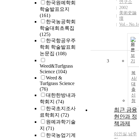
연구소
한국원예학회
2002
학술발표요지
美術史論
(161)
壇
한국농공학회
Vol.- No.1
학술대회초록집
(125)
한국항공우주
원
학회 학술발표회
문
논문집
(108)
보
3
기
Weed&Turfgrass
Science
(104)
복
Weed &
사/
Turfgrass Science
대
(76)
출
대한한방내과
신
청
학회지
(74)
한국초지조사
최근 금융
료학회지
(72)
현안과 정
원예과학기술
책과제
지
(71)
이인
실
,
남주
한국농업기계