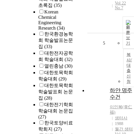
Vol.22
초록집
(35)
No.7
Korean
Chemical
Engineering
원
Research
(34)
문
한국환경농학
보
회 학술발표논문
5
기
집
(33)
대한전자공학
복
회 학술대회
(32)
사/
대
열린충남
(30)
출
대한토목학회
신
학술대회
(29)
청
대한토목학회
하얀 명주
학술발표회 논문
수건
집
(28)
대한전기학회
이인
복(李仁
학술대회 논문집
福)
(27)
샘터사
한국토양비료
1988
학회지
(27)
월간 샘터