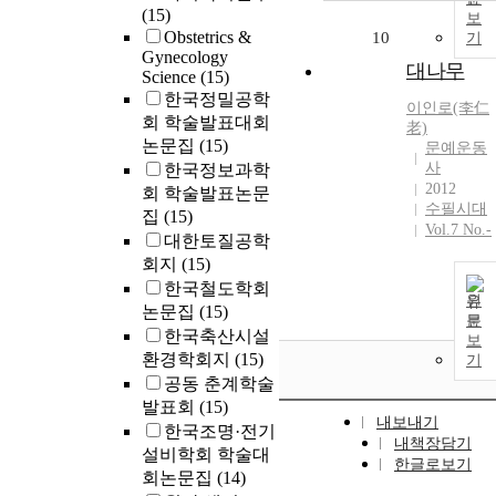
(15)
보
Obstetrics &
10
기
Gynecology
대나무
Science
(15)
한국정밀공학
이인
로(李仁
회 학술발표대회
老)
논문집
(15)
문예운동
사
한국정보과학
2012
회 학술발표논문
수필시대
집
(15)
Vol.7 No.-
대한토질공학
회지
(15)
한국철도학회
원
논문집
(15)
문
한국축산시설
보
환경학회지
(15)
기
공동 춘계학술
발표회
(15)
내보내기
한국조명·전기
내책장담기
설비학회 학술대
한글로보기
회논문집
(14)