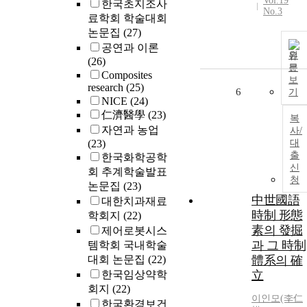
Vol.19
한국초지조사
No.3
료학회 학술대회
논문집
(27)
공연과 이론
원
(26)
문
Composites
보
research
(25)
6
기
NICE
(24)
仁濟醫學
(23)
복
자연과 농업
사/
(23)
대
출
한국화학공학
신
회 추계학술발표
청
논문집
(23)
中世國語
대한치과재료
時制 形態
학회지
(22)
素의 發掘
제어로봇시스
과 그 時制
템학회 국내학술
대회 논문집
(22)
體系의 確
한국임상약학
立
회지
(22)
이인
모(李仁
한국환경보건