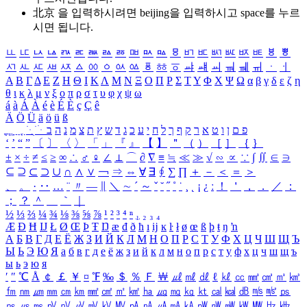
北京 을 입력하시려면
beijing
을 입력하시고 space를 누르
시면 됩니다.
ㅥ
ㅦ
ㅧ
ㅨ
ㅩ
ㅪ
ㅫ
ㅬ
ㅭ
ㅮ
ㅯ
ㅰ
ㅱ
ㅲ
ㅳ
ㅴ
ㅵ
ㅶ
ㅷ
ㅸ
ㅹ
ㅺ
ㅻ
ㅼ
ㅽ
ㅾ
ㅿ
ㆀ
ㆁ
ㆂ
ㆃ
ㆄ
ㆅ
ㆆ
ㆇ
ㆈ
ㆉ
ㆊ
ㆋ
ㆌ
ㆍ
ㆎ
Α
Β
Γ
Δ
Ε
Ζ
Η
Θ
Ι
Κ
Λ
Μ
Ν
Ξ
Ο
Π
Ρ
Σ
Τ
Υ
Φ
Χ
Ψ
Ω
α
β
γ
δ
ε
ζ
η
θ
ι
κ
λ
μ
ν
ξ
ο
π
ρ
σ
τ
υ
φ
χ
ψ
ω
á
à
Á
À
é
è
É
È
ç
Ç
ê
Ä
Ö
Ü
ä
ö
ü
ß
ְ
ֳ
ֲ
ֱ
ָ
ַ
ֵ
ֶ
ִ
ֹ
ּ
ֻ
ׂ
ׁ
ּ
ב
ה
נ
מ
צ
ת
ץ
ש
ד
ג
כ
ע
י
ח
ל
ך
ף
ק
ר
א
ט
ו
ן
ם
פ
‘
’
“
”
〔
〕
〈
〉
「
」
『
』
【
】
＂
（
）
［
］
｛
｝
±
×
÷
≠
≤
≥
∞
∴
♂
♀
∠
⊥
⌒
∂
∇
≡
≒
≪
≫
√
∽
∝
∵
∫
∬
∈
∋
⊆
⊇
⊂
⊃
∪
∩
∧
∨
￢
⇒
⇔
∀
∃
∮
∑
∏
＋
－
＜
＝
＞
、
。
·
‥
…
¨
〃
―
∥
＼
∼
´
～
ˇ
˘
˝
˚
˙
¸
˛
¡
¿
ː
！
＇
，
．
／
：
；
？
＾
＿
｀
｜
½
⅓
⅔
¼
¾
⅛
⅜
⅝
⅞
¹
²
³
⁴
ⁿ
₁
₂
₃
₄
Æ
Ð
Ħ
Ĳ
Ł
Ø
Œ
Þ
Ŧ
Ŋ
æ
đ
ð
ħ
ı
ĳ
ĸ
ŀ
ł
ø
œ
ß
þ
ŧ
ŋ
ŉ
А
Б
В
Г
Д
Е
Ё
Ж
З
И
Й
К
Л
М
Н
О
П
Р
С
Т
У
Ф
Х
Ц
Ч
Ш
Щ
Ъ
Ы
Ь
Э
Ю
Я
а
б
в
г
д
е
ё
ж
з
и
й
к
л
м
н
о
п
р
с
т
у
ф
х
ц
ч
ш
щ
ъ
ы
ь
э
ю
я
′
″
℃
Å
￠
￡
￥
¤
℉
‰
＄
％
Ｆ
￦
㎕
㎖
㎗
ℓ
㎘
㏄
㎣
㎤
㎥
㎦
㎙
㎚
㎛
㎜
㎝
㎞
㎟
㎠
㎡
㎢
㏊
㎍
㎎
㎏
㏏
㎈
㎉
㏈
㎧
㎨
㎰
㎱
㎲
㎳
㎴
㎵
㎶
㎷
㎸
㎹
㎀
㎁
㎂
㎃
㎄
㎺
㎻
㎽
㎾
㎿
㎐
㎑