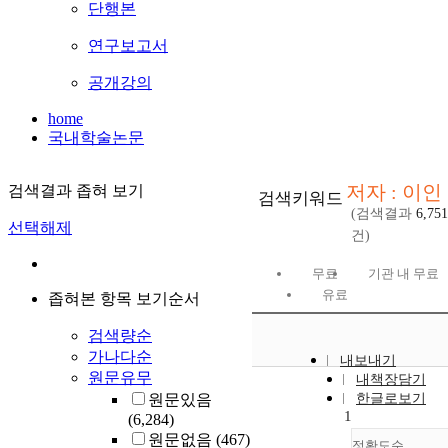
단행본
연구보고서
공개강의
home
국내학술논문
저자 : 이인
검색결과 좁혀 보기
검색키워드
(검색결과
6,751
선택해제
건)
무료
기관 내 무료
유료
좁혀본 항목 보기순서
검색량순
가나다순
내보내기
원문유무
내책장담기
원문있음
한글로보기
1
(6,284)
원문없음
(467)
정확도순