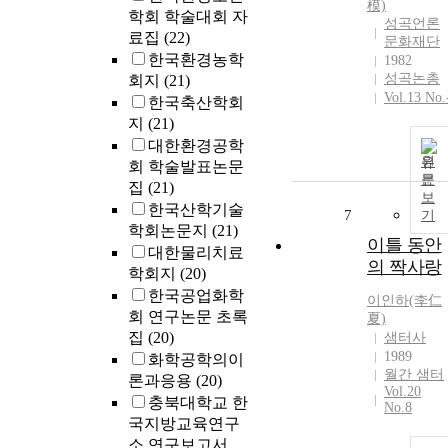
模)
학회 학술대회 자
성곡언론
료집
(22)
문화재단
한국환경농학
1982
성곡논총
회지
(21)
Vol.13 No.
한국축산학회
지
(21)
대한환경공학
원
회 학술발표논문
문
집
(21)
보
한국산학기술
7
기
학회논문지
(21)
이틀 동안
대한물리치료
의 짝사랑
학회지
(20)
한국공업화학
이인
하(李仁
회 연구논문 초록
夏)
집
(20)
샘터사
1989
화학공학의이
월간 샘터
론과응용
(20)
Vol.20
충북대학교 한
No.8
국지방교육연구
소 연구보고서