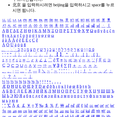
北京 을 입력하시려면
beijing
을 입력하시고 space를 누르
시면 됩니다.
ㅥ
ㅦ
ㅧ
ㅨ
ㅩ
ㅪ
ㅫ
ㅬ
ㅭ
ㅮ
ㅯ
ㅰ
ㅱ
ㅲ
ㅳ
ㅴ
ㅵ
ㅶ
ㅷ
ㅸ
ㅹ
ㅺ
ㅻ
ㅼ
ㅽ
ㅾ
ㅿ
ㆀ
ㆁ
ㆂ
ㆃ
ㆄ
ㆅ
ㆆ
ㆇ
ㆈ
ㆉ
ㆊ
ㆋ
ㆌ
ㆍ
ㆎ
Α
Β
Γ
Δ
Ε
Ζ
Η
Θ
Ι
Κ
Λ
Μ
Ν
Ξ
Ο
Π
Ρ
Σ
Τ
Υ
Φ
Χ
Ψ
Ω
α
β
γ
δ
ε
ζ
η
θ
ι
κ
λ
μ
ν
ξ
ο
π
ρ
σ
τ
υ
φ
χ
ψ
ω
á
à
Á
À
é
è
É
È
ç
Ç
ê
Ä
Ö
Ü
ä
ö
ü
ß
ְ
ֳ
ֲ
ֱ
ָ
ַ
ֵ
ֶ
ִ
ֹ
ּ
ֻ
ׂ
ׁ
ּ
ב
ה
נ
מ
צ
ת
ץ
ש
ד
ג
כ
ע
י
ח
ל
ך
ף
ק
ר
א
ט
ו
ן
ם
פ
‘
’
“
”
〔
〕
〈
〉
「
」
『
』
【
】
＂
（
）
［
］
｛
｝
±
×
÷
≠
≤
≥
∞
∴
♂
♀
∠
⊥
⌒
∂
∇
≡
≒
≪
≫
√
∽
∝
∵
∫
∬
∈
∋
⊆
⊇
⊂
⊃
∪
∩
∧
∨
￢
⇒
⇔
∀
∃
∮
∑
∏
＋
－
＜
＝
＞
、
。
·
‥
…
¨
〃
―
∥
＼
∼
´
～
ˇ
˘
˝
˚
˙
¸
˛
¡
¿
ː
！
＇
，
．
／
：
；
？
＾
＿
｀
｜
½
⅓
⅔
¼
¾
⅛
⅜
⅝
⅞
¹
²
³
⁴
ⁿ
₁
₂
₃
₄
Æ
Ð
Ħ
Ĳ
Ł
Ø
Œ
Þ
Ŧ
Ŋ
æ
đ
ð
ħ
ı
ĳ
ĸ
ŀ
ł
ø
œ
ß
þ
ŧ
ŋ
ŉ
А
Б
В
Г
Д
Е
Ё
Ж
З
И
Й
К
Л
М
Н
О
П
Р
С
Т
У
Ф
Х
Ц
Ч
Ш
Щ
Ъ
Ы
Ь
Э
Ю
Я
а
б
в
г
д
е
ё
ж
з
и
й
к
л
м
н
о
п
р
с
т
у
ф
х
ц
ч
ш
щ
ъ
ы
ь
э
ю
я
′
″
℃
Å
￠
￡
￥
¤
℉
‰
＄
％
Ｆ
￦
㎕
㎖
㎗
ℓ
㎘
㏄
㎣
㎤
㎥
㎦
㎙
㎚
㎛
㎜
㎝
㎞
㎟
㎠
㎡
㎢
㏊
㎍
㎎
㎏
㏏
㎈
㎉
㏈
㎧
㎨
㎰
㎱
㎲
㎳
㎴
㎵
㎶
㎷
㎸
㎹
㎀
㎁
㎂
㎃
㎄
㎺
㎻
㎽
㎾
㎿
㎐
㎑