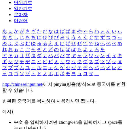
단위기호
일반기호
로마자
아랍어
あ
ぁ
か
が
さ
ざ
た
だ
な
は
ば
ぱ
ま
や
ゃ
ら
わ
ゎ
ん
い
ぃ
き
ぎ
し
じ
ち
ぢ
に
ひ
び
ぴ
み
り
う
ぅ
く
ぐ
す
ず
つ
づ
っ
ぬ
ふ
ぶ
ぷ
む
ゆ
ゅ
る
え
ぇ
け
げ
せ
ぜ
て
で
ね
へ
べ
ぺ
め
れ
お
ぉ
こ
ご
そ
ぞ
と
ど
の
ほ
ぼ
ぽ
も
よ
ょ
ろ
を
ア
ァ
カ
サ
ザ
タ
ダ
ナ
ハ
バ
パ
マ
ヤ
ャ
ラ
ワ
ヮ
ン
イ
ィ
キ
ギ
シ
ジ
チ
ヂ
ニ
ヒ
ビ
ピ
ミ
リ
ウ
ゥ
ク
グ
ス
ズ
ツ
ヅ
ッ
ヌ
フ
ブ
プ
ム
ユ
ュ
ル
エ
ェ
ケ
ゲ
セ
ゼ
テ
デ
ヘ
ベ
ペ
メ
レ
オ
ォ
コ
ゴ
ソ
ゾ
ト
ド
ノ
ホ
ボ
ポ
モ
ヨ
ョ
ロ
ヲ
―
http://chineseinput.net/
에서 pinyin(병음)방식으로 중국어를 변환
할 수 있습니다.
변환된 중국어를 복사하여 사용하시면 됩니다.
예시)
中文 을 입력하시려면
zhongwen
을 입력하시고 space를
누르시면됩니다.