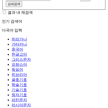
상세검색
결과 내 재검색
인기 검색어
다국어 입력
히라가나
가타카나
중국어
한글고어
그리스문자
프랑스어
독일어
히브리어
괄호기호
학술기호
기술기호
첨자기호
라틴문자
러시아문자