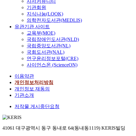
사서커뮤니티
기관회원
지식나눔(LOOK)
의학전자도서관(MEDLIS)
유관기관 사이트
교육부(MOE)
국립장애인도서관(NLD)
국립중앙도서관(NL)
국회도서관(NAL)
연구윤리정보포털(CRE)
사이언스온 (ScienceON)
이용약관
개인정보처리방침
개인정보 재동의
기관소개
저작물 게시중단요청
41061 대구광역시 동구 동내로 64(동내동1119) KERIS빌딩