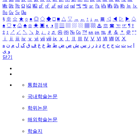
㎒
㎓
㎔
Ω
㏀
㏁
㎊
㎋
㎌
㏖
㏅
㎭
㎮
㎯
㏛
㎩
㎪
㎫
㎬
㏝
㏐
㏓
㏃
㏉
㏜
㏆
§
※
☆
★
○
●
◎
◇
◆
□
■
△
▽
→
←
↑
↓
↔
〓
◁
◀
▷
▶
♤
♠
♡
♥
♧
♣
⊙
◈
▣
◐
◑
▒
▤
▥
▨
▧
▦
▩
♨
☏
☎
☜
☞
¶
†
‡
↕
↗
↙
↖
↘
♭
♩
♪
♬
㉿
㈜
№
㏇
™
㏂
㏘
℡
＃
＆
＊
＠
ª
º
ⅰ
ⅱ
ⅲ
ⅳ
ⅴ
ⅵ
ⅶ
ⅷ
ⅸ
ⅹ
Ⅰ
Ⅱ
Ⅲ
Ⅳ
Ⅴ
Ⅵ
Ⅶ
Ⅷ
Ⅸ
Ⅹ
ا
ب
ت
ث
ج
ح
خ
د
ذ
ر
ز
س
ش
ص
ض
ط
ظ
ع
غ
ف
ق
ک
ل
م
ن
ه
و
ی
닫기
통합검색
국내학술논문
학위논문
해외학술논문
학술지