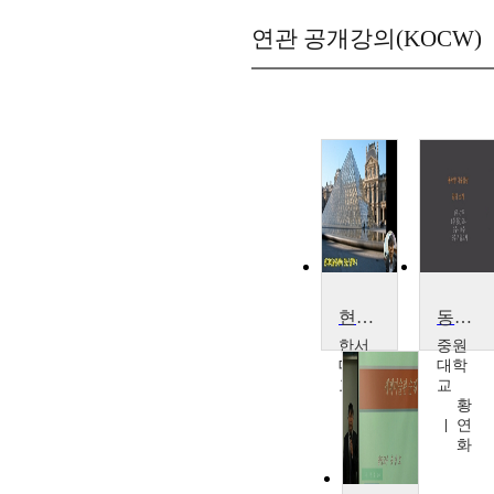
연관 공개강의(KOCW)
현대미술관에서만난철학
동서양미술감상
한서
중원
대학
대학
교
교
홍
황
창
연
호
화