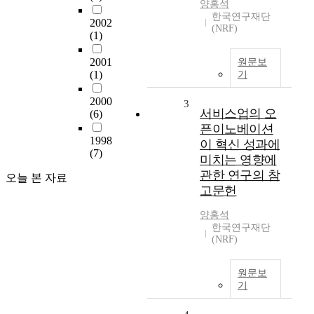
양홍석
한국연구재단
2002
(NRF)
(1)
2001
원문보
(1)
기
2000
3
서비스업의 오
(6)
픈이노베이션
1998
이 혁신 성과에
(7)
미치는 영향에
관한 연구의 참
오늘 본 자료
고문헌
양홍석
한국연구재단
(NRF)
원문보
기