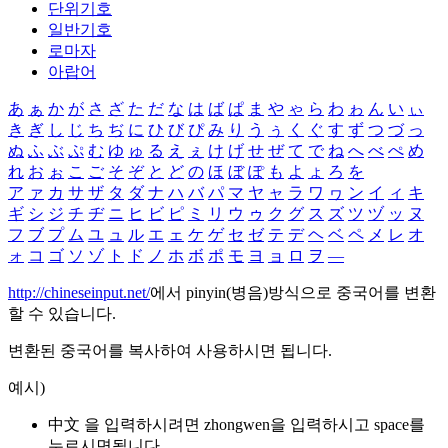
단위기호
일반기호
로마자
아랍어
あ
ぁ
か
が
さ
ざ
た
だ
な
は
ば
ぱ
ま
や
ゃ
ら
わ
ゎ
ん
い
ぃ
き
ぎ
し
じ
ち
ぢ
に
ひ
び
ぴ
み
り
う
ぅ
く
ぐ
す
ず
つ
づ
っ
ぬ
ふ
ぶ
ぷ
む
ゆ
ゅ
る
え
ぇ
け
げ
せ
ぜ
て
で
ね
へ
べ
ぺ
め
れ
お
ぉ
こ
ご
そ
ぞ
と
ど
の
ほ
ぼ
ぽ
も
よ
ょ
ろ
を
ア
ァ
カ
サ
ザ
タ
ダ
ナ
ハ
バ
パ
マ
ヤ
ャ
ラ
ワ
ヮ
ン
イ
ィ
キ
ギ
シ
ジ
チ
ヂ
ニ
ヒ
ビ
ピ
ミ
リ
ウ
ゥ
ク
グ
ス
ズ
ツ
ヅ
ッ
ヌ
フ
ブ
プ
ム
ユ
ュ
ル
エ
ェ
ケ
ゲ
セ
ゼ
テ
デ
ヘ
ベ
ペ
メ
レ
オ
ォ
コ
ゴ
ソ
ゾ
ト
ド
ノ
ホ
ボ
ポ
モ
ヨ
ョ
ロ
ヲ
―
http://chineseinput.net/
에서 pinyin(병음)방식으로 중국어를 변환
할 수 있습니다.
변환된 중국어를 복사하여 사용하시면 됩니다.
예시)
中文 을 입력하시려면
zhongwen
을 입력하시고 space를
누르시면됩니다.