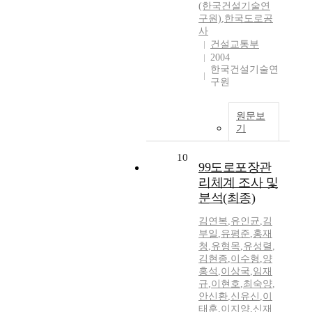
(한국건설기술연
구원)
,
한국도로공
사
건설교통부
2004
한국건설기술연
구원
원문보
기
10
99도로포장관
리체계 조사 및
분석(최종)
김연복
,
유인균
,
김
부일
,
유평준
,
홍재
청
,
유형목
,
유성렬
,
김현종
,
이수형
,
양
홍석
,
이상국
,
임재
규
,
이현호
,
최숙양
,
안신환
,
신유신
,
이
태훈
,
이지양
,
신재