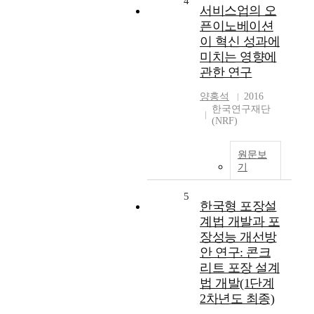
4
서비스업의 오
픈이노베이션
이 혁신 성과에
미치는 영향에
관한 연구
양홍석
2016
한국연구재단
(NRF)
원문보
기
5
한국형 포장설
계법 개발과 포
장성능 개선방
안 연구: 콘크
리트 포장 설계
법 개발(1단계
2차년도 최종)