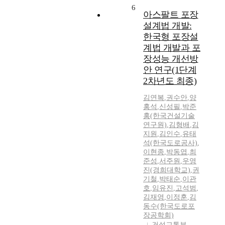
6
아스팔트 포장
설계법 개발:
한국형 포장설
계법 개발과 포
장성능 개선방
안 연구(1단계
2차년도 최종)
김연복
,
권수안
,
양
홍석
,
신성필
,
박준
홍(한국건설기술
연구원)
,
김형배
,
김
지원
,
김인수
,
유태
석(한국도로공사)
,
이현종
,
박동엽
,
최
준성
,
서주원
,
우영
진(경희대학교)
,
권
기철
,
박태순
,
이관
호
,
임유진
,
고석범
,
김재영
,
이정훈
,
김
동수(한국도로포
장공학회)
건설교통부