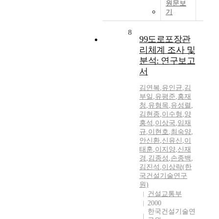
원문보
기
8
99도로포장관
리체계 조사 및
분석: 연구보고
서
김연복
,
유인균
,
김
부일
,
유평준
,
홍재
청
,
유형목
,
유성렬
,
김현종
,
이수형
,
양
홍석
,
이상국
,
임재
규
,
이현호
,
최숙양
,
안신환
,
신유신
,
이
태훈
,
이지양
,
신재
경
,
김종성
,
손종백
,
김진석
,
이상락(한
국건설기술연구
원)
건설교통부
2000
한국건설기술연