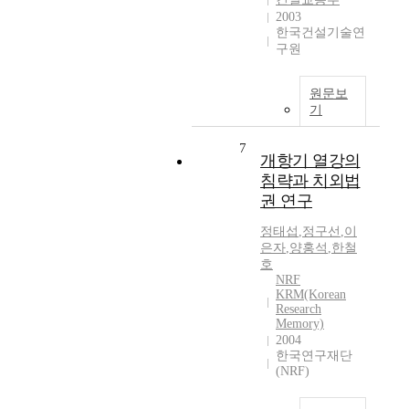
2003
한국건설기술연
구원
원문보
기
7
개항기 열강의
침략과 치외법
권 연구
정태섭
,
정구선
,
이
은자
,
양홍석
,
한철
호
NRF
KRM(Korean
Research
Memory)
2004
한국연구재단
(NRF)