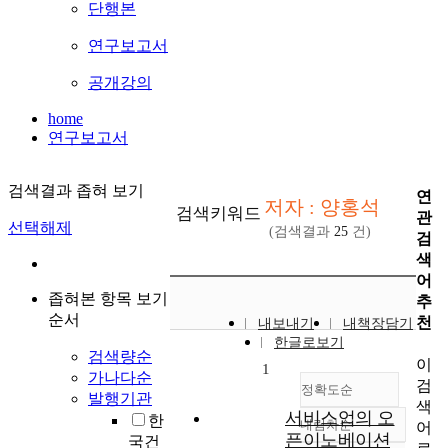
단행본
연구보고서
공개강의
home
연구보고서
검색결과 좁혀 보기
연
저자 : 양홍석
검색키워드
관
선택해제
(검색결과
25
건)
검
색
어
좁혀본 항목 보기
추
순서
천
내보내기
내책장담기
한글로보기
검색량순
이
1
가나다순
검
정확도순
발행기관
색
서비스업의 오
한
내림차순
어
정확도
픈이노베이션
국건