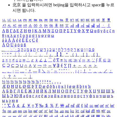
北京 을 입력하시려면
beijing
을 입력하시고 space를 누르
시면 됩니다.
ㅥ
ㅦ
ㅧ
ㅨ
ㅩ
ㅪ
ㅫ
ㅬ
ㅭ
ㅮ
ㅯ
ㅰ
ㅱ
ㅲ
ㅳ
ㅴ
ㅵ
ㅶ
ㅷ
ㅸ
ㅹ
ㅺ
ㅻ
ㅼ
ㅽ
ㅾ
ㅿ
ㆀ
ㆁ
ㆂ
ㆃ
ㆄ
ㆅ
ㆆ
ㆇ
ㆈ
ㆉ
ㆊ
ㆋ
ㆌ
ㆍ
ㆎ
Α
Β
Γ
Δ
Ε
Ζ
Η
Θ
Ι
Κ
Λ
Μ
Ν
Ξ
Ο
Π
Ρ
Σ
Τ
Υ
Φ
Χ
Ψ
Ω
α
β
γ
δ
ε
ζ
η
θ
ι
κ
λ
μ
ν
ξ
ο
π
ρ
σ
τ
υ
φ
χ
ψ
ω
á
à
Á
À
é
è
É
È
ç
Ç
ê
Ä
Ö
Ü
ä
ö
ü
ß
ְ
ֳ
ֲ
ֱ
ָ
ַ
ֵ
ֶ
ִ
ֹ
ּ
ֻ
ׂ
ׁ
ּ
ב
ה
נ
מ
צ
ת
ץ
ש
ד
ג
כ
ע
י
ח
ל
ך
ף
ק
ר
א
ט
ו
ן
ם
פ
‘
’
“
”
〔
〕
〈
〉
「
」
『
』
【
】
＂
（
）
［
］
｛
｝
±
×
÷
≠
≤
≥
∞
∴
♂
♀
∠
⊥
⌒
∂
∇
≡
≒
≪
≫
√
∽
∝
∵
∫
∬
∈
∋
⊆
⊇
⊂
⊃
∪
∩
∧
∨
￢
⇒
⇔
∀
∃
∮
∑
∏
＋
－
＜
＝
＞
、
。
·
‥
…
¨
〃
―
∥
＼
∼
´
～
ˇ
˘
˝
˚
˙
¸
˛
¡
¿
ː
！
＇
，
．
／
：
；
？
＾
＿
｀
｜
½
⅓
⅔
¼
¾
⅛
⅜
⅝
⅞
¹
²
³
⁴
ⁿ
₁
₂
₃
₄
Æ
Ð
Ħ
Ĳ
Ł
Ø
Œ
Þ
Ŧ
Ŋ
æ
đ
ð
ħ
ı
ĳ
ĸ
ŀ
ł
ø
œ
ß
þ
ŧ
ŋ
ŉ
А
Б
В
Г
Д
Е
Ё
Ж
З
И
Й
К
Л
М
Н
О
П
Р
С
Т
У
Ф
Х
Ц
Ч
Ш
Щ
Ъ
Ы
Ь
Э
Ю
Я
а
б
в
г
д
е
ё
ж
з
и
й
к
л
м
н
о
п
р
с
т
у
ф
х
ц
ч
ш
щ
ъ
ы
ь
э
ю
я
′
″
℃
Å
￠
￡
￥
¤
℉
‰
＄
％
Ｆ
￦
㎕
㎖
㎗
ℓ
㎘
㏄
㎣
㎤
㎥
㎦
㎙
㎚
㎛
㎜
㎝
㎞
㎟
㎠
㎡
㎢
㏊
㎍
㎎
㎏
㏏
㎈
㎉
㏈
㎧
㎨
㎰
㎱
㎲
㎳
㎴
㎵
㎶
㎷
㎸
㎹
㎀
㎁
㎂
㎃
㎄
㎺
㎻
㎽
㎾
㎿
㎐
㎑