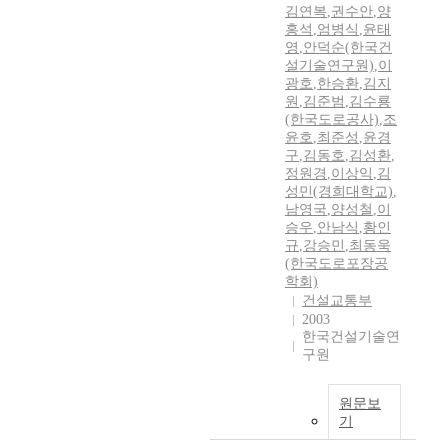
김연복
,
권수안
,
양
홍석
,
엄병식
,
윤태
영
,
안덕순(한국건
설기술연구원)
,
이
광호
,
한승환
,
김지
원
,
김준범
,
김수룡
(한국도로공사)
,
조
윤호
,
최준성
,
윤경
구
,
김동호
,
김성환
,
정원경
,
이상익
,
김
성민(경희대학교)
,
남영국
,
양성철
,
이
승우
,
안남식
,
황인
규
,
강승민
,
최동욱
(한국도로포장공
학회)
건설교통부
2003
한국건설기술연
구원
원문보
기