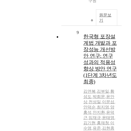
구원
원문보
기
9
한국형 포장설
계법 개발과 포
장성능 개선방
안 연구: 연구
성과의 적용성
향상 방안 연구
(1단계 3차년도
최종)
김연복
,
김부일
,
황
성도
,
박희문
,
윤안
상
,
전성일
,
이문섭
,
안덕순
,
최지영
,
양
홍석
,
안지환
,
윤덕
근
,
임재규
,
윤태영
,
김기현
,
홍재청
,
이
수영
,
유준
,
김현종