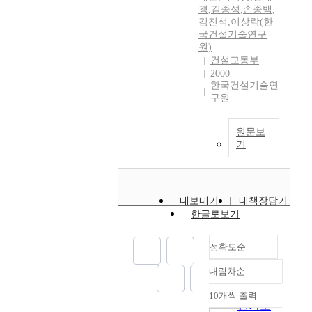
경
,
김종성
,
손종백
,
김진석
,
이상락(한
국건설기술연구
원)
건설교통부
2000
한국건설기술연
구원
원문보
기
내보내기
내책장담기
한글로보기
정확도순
내림차순
정확도
순
10개씩 출력
내림차순
인기도