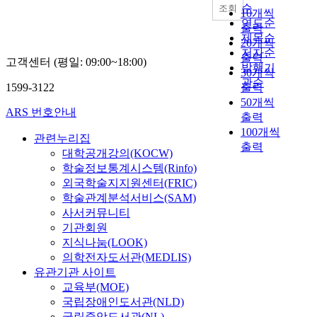
순
조회
10개씩
연도순
출력
제목순
20개씩
저자순
출력
고객센터 (평일: 09:00~18:00)
발행기
30개씩
관순
1599-3122
출력
50개씩
ARS 번호안내
출력
100개씩
관련누리집
출력
대학공개강의(KOCW)
학술정보통계시스템(Rinfo)
외국학술지지원센터(FRIC)
학술관계분석서비스(SAM)
사서커뮤니티
기관회원
지식나눔(LOOK)
의학전자도서관(MEDLIS)
유관기관 사이트
교육부(MOE)
국립장애인도서관(NLD)
국립중앙도서관(NL)