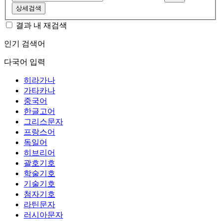
상세검색
결과 내 재검색
인기 검색어
다국어 입력
히라가나
가타카나
중국어
한글고어
그리스문자
프랑스어
독일어
히브리어
괄호기호
학술기호
기술기호
첨자기호
라틴문자
러시아문자