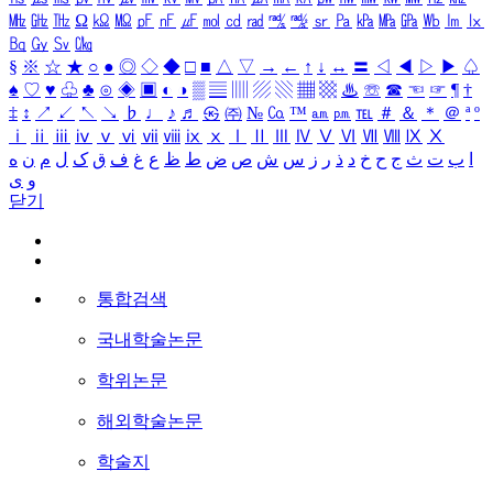
㎒
㎓
㎔
Ω
㏀
㏁
㎊
㎋
㎌
㏖
㏅
㎭
㎮
㎯
㏛
㎩
㎪
㎫
㎬
㏝
㏐
㏓
㏃
㏉
㏜
㏆
§
※
☆
★
○
●
◎
◇
◆
□
■
△
▽
→
←
↑
↓
↔
〓
◁
◀
▷
▶
♤
♠
♡
♥
♧
♣
⊙
◈
▣
◐
◑
▒
▤
▥
▨
▧
▦
▩
♨
☏
☎
☜
☞
¶
†
‡
↕
↗
↙
↖
↘
♭
♩
♪
♬
㉿
㈜
№
㏇
™
㏂
㏘
℡
＃
＆
＊
＠
ª
º
ⅰ
ⅱ
ⅲ
ⅳ
ⅴ
ⅵ
ⅶ
ⅷ
ⅸ
ⅹ
Ⅰ
Ⅱ
Ⅲ
Ⅳ
Ⅴ
Ⅵ
Ⅶ
Ⅷ
Ⅸ
Ⅹ
ا
ب
ت
ث
ج
ح
خ
د
ذ
ر
ز
س
ش
ص
ض
ط
ظ
ع
غ
ف
ق
ک
ل
م
ن
ه
و
ی
닫기
통합검색
국내학술논문
학위논문
해외학술논문
학술지