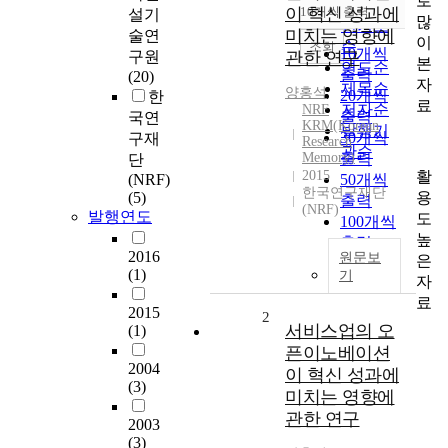
로
순
이 혁신 성과에
10개씩 출력
설기
내림차순
많
인기도
미치는 영향에
술연
이
순
조회
10개씩
구원
관한 연구
본
연도순
출력
(20)
자
제목순
양홍석
20개씩
한
료
저자순
NRF
출력
국연
KRM(Korean
발행기
30개씩
구재
Research
관순
Memory)
출력
단
활
2015
(NRF)
50개씩
한국연구재단
용
(5)
출력
(NRF)
발행연도
도
100개씩
높
출력
2016
원문보
은
(1)
기
자
료
2015
2
서비스업의 오
(1)
픈이노베이션
2004
이 혁신 성과에
(3)
미치는 영향에
관한 연구
2003
(3)