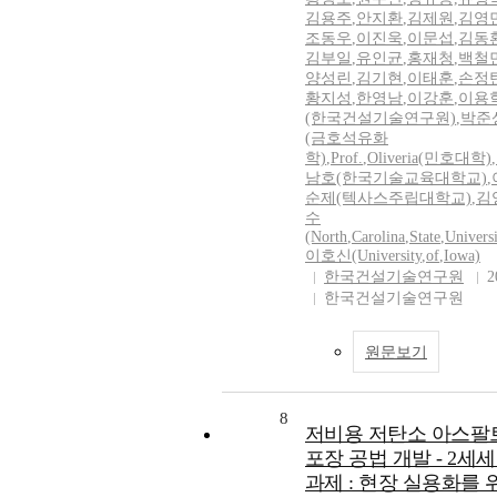
김용주
,
안지환
,
김제원
,
김영
조동우
,
이진욱
,
이문섭
,
김동
김부일
,
유인균
,
홍재청
,
백철
양성린
,
김기현
,
이태훈
,
손정
황지성
,
한영남
,
이강훈
,
이용
(한국건설기술연구원)
,
박준
(금호석유화
학)
,
Prof.
,
Oliveria(민호대학)
,
남호(한국기술교육대학교)
,
순제(텍사스주립대학교)
,
김
수
(North
,
Carolina
,
State
,
Universi
이호신(University
,
of
,
Iowa)
한국건설기술연구원
2
한국건설기술연구원
원문보기
8
저비용 저탄소 아스팔
포장 공법 개발 - 2세
과제 : 현장 실용화를 