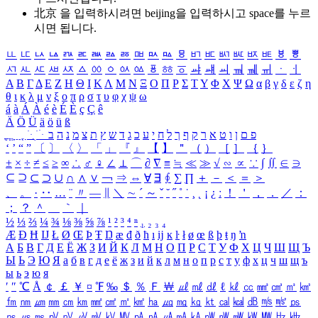
北京 을 입력하시려면
beijing
을 입력하시고 space를 누르
시면 됩니다.
ㅥ
ㅦ
ㅧ
ㅨ
ㅩ
ㅪ
ㅫ
ㅬ
ㅭ
ㅮ
ㅯ
ㅰ
ㅱ
ㅲ
ㅳ
ㅴ
ㅵ
ㅶ
ㅷ
ㅸ
ㅹ
ㅺ
ㅻ
ㅼ
ㅽ
ㅾ
ㅿ
ㆀ
ㆁ
ㆂ
ㆃ
ㆄ
ㆅ
ㆆ
ㆇ
ㆈ
ㆉ
ㆊ
ㆋ
ㆌ
ㆍ
ㆎ
Α
Β
Γ
Δ
Ε
Ζ
Η
Θ
Ι
Κ
Λ
Μ
Ν
Ξ
Ο
Π
Ρ
Σ
Τ
Υ
Φ
Χ
Ψ
Ω
α
β
γ
δ
ε
ζ
η
θ
ι
κ
λ
μ
ν
ξ
ο
π
ρ
σ
τ
υ
φ
χ
ψ
ω
á
à
Á
À
é
è
É
È
ç
Ç
ê
Ä
Ö
Ü
ä
ö
ü
ß
ְ
ֳ
ֲ
ֱ
ָ
ַ
ֵ
ֶ
ִ
ֹ
ּ
ֻ
ׂ
ׁ
ּ
ב
ה
נ
מ
צ
ת
ץ
ש
ד
ג
כ
ע
י
ח
ל
ך
ף
ק
ר
א
ט
ו
ן
ם
פ
‘
’
“
”
〔
〕
〈
〉
「
」
『
』
【
】
＂
（
）
［
］
｛
｝
±
×
÷
≠
≤
≥
∞
∴
♂
♀
∠
⊥
⌒
∂
∇
≡
≒
≪
≫
√
∽
∝
∵
∫
∬
∈
∋
⊆
⊇
⊂
⊃
∪
∩
∧
∨
￢
⇒
⇔
∀
∃
∮
∑
∏
＋
－
＜
＝
＞
、
。
·
‥
…
¨
〃
―
∥
＼
∼
´
～
ˇ
˘
˝
˚
˙
¸
˛
¡
¿
ː
！
＇
，
．
／
：
；
？
＾
＿
｀
｜
½
⅓
⅔
¼
¾
⅛
⅜
⅝
⅞
¹
²
³
⁴
ⁿ
₁
₂
₃
₄
Æ
Ð
Ħ
Ĳ
Ł
Ø
Œ
Þ
Ŧ
Ŋ
æ
đ
ð
ħ
ı
ĳ
ĸ
ŀ
ł
ø
œ
ß
þ
ŧ
ŋ
ŉ
А
Б
В
Г
Д
Е
Ё
Ж
З
И
Й
К
Л
М
Н
О
П
Р
С
Т
У
Ф
Х
Ц
Ч
Ш
Щ
Ъ
Ы
Ь
Э
Ю
Я
а
б
в
г
д
е
ё
ж
з
и
й
к
л
м
н
о
п
р
с
т
у
ф
х
ц
ч
ш
щ
ъ
ы
ь
э
ю
я
′
″
℃
Å
￠
￡
￥
¤
℉
‰
＄
％
Ｆ
￦
㎕
㎖
㎗
ℓ
㎘
㏄
㎣
㎤
㎥
㎦
㎙
㎚
㎛
㎜
㎝
㎞
㎟
㎠
㎡
㎢
㏊
㎍
㎎
㎏
㏏
㎈
㎉
㏈
㎧
㎨
㎰
㎱
㎲
㎳
㎴
㎵
㎶
㎷
㎸
㎹
㎀
㎁
㎂
㎃
㎄
㎺
㎻
㎽
㎾
㎿
㎐
㎑