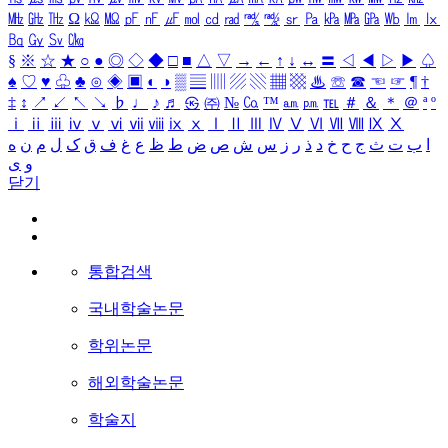
㎒
㎓
㎔
Ω
㏀
㏁
㎊
㎋
㎌
㏖
㏅
㎭
㎮
㎯
㏛
㎩
㎪
㎫
㎬
㏝
㏐
㏓
㏃
㏉
㏜
㏆
§
※
☆
★
○
●
◎
◇
◆
□
■
△
▽
→
←
↑
↓
↔
〓
◁
◀
▷
▶
♤
♠
♡
♥
♧
♣
⊙
◈
▣
◐
◑
▒
▤
▥
▨
▧
▦
▩
♨
☏
☎
☜
☞
¶
†
‡
↕
↗
↙
↖
↘
♭
♩
♪
♬
㉿
㈜
№
㏇
™
㏂
㏘
℡
＃
＆
＊
＠
ª
º
ⅰ
ⅱ
ⅲ
ⅳ
ⅴ
ⅵ
ⅶ
ⅷ
ⅸ
ⅹ
Ⅰ
Ⅱ
Ⅲ
Ⅳ
Ⅴ
Ⅵ
Ⅶ
Ⅷ
Ⅸ
Ⅹ
ا
ب
ت
ث
ج
ح
خ
د
ذ
ر
ز
س
ش
ص
ض
ط
ظ
ع
غ
ف
ق
ک
ل
م
ن
ه
و
ی
닫기
통합검색
국내학술논문
학위논문
해외학술논문
학술지