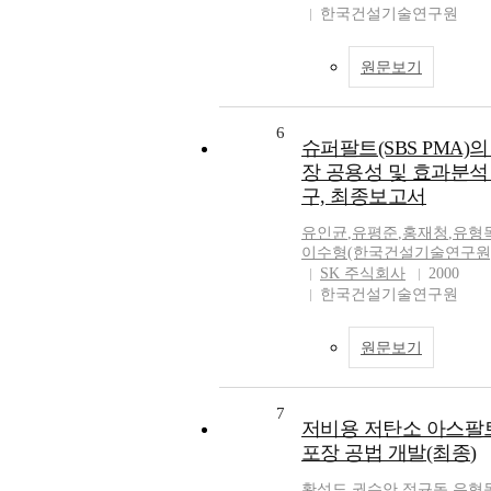
한국건설기술연구원
원문보기
6
슈퍼팔트(SBS PMA)의
장 공용성 및 효과분석
구, 최종보고서
유인균
,
유평준
,
홍재청
,
유형
이수형(한국건설기술연구원
SK 주식회사
2000
한국건설기술연구원
원문보기
7
저비용 저탄소 아스팔
포장 공법 개발(최종)
황성도
,
권수안
,
정규동,유형