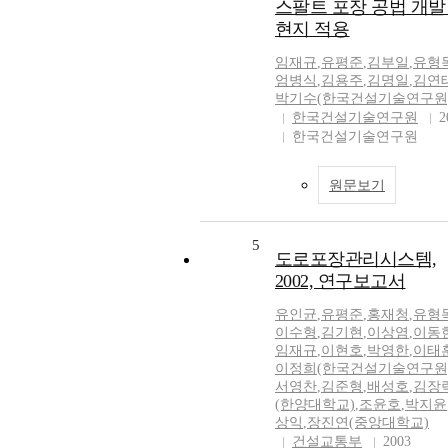
스팔트 포장 공법 개발
현지 적용
임재규
,
유평준
,
김부일
,
유형
엄병식
,
김용주
,
김명일
,
김연
박기수(한국건설기술연구원
한국건설기술연구원
2
한국건설기술연구원
원문보기
5
도로포장관리시스템,
2002, 연구보고서
유인균
,
유평준
,
홍재청
,
유형
이수형
,
김기현
,
이상염
,
이동
임재규
,
이현호
,
박영한
,
이태
이정희(한국건설기술연구원
서영찬
,
김준형
,
배성호
,
김장
(한양대학교)
,
조윤호
,
박지윤
상익
,
장진연(중앙대학교)
건설교통부
2003