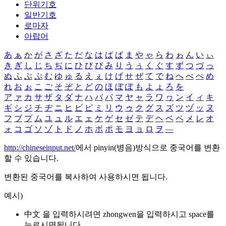
단위기호
일반기호
로마자
아랍어
あ
ぁ
か
が
さ
ざ
た
だ
な
は
ば
ぱ
ま
や
ゃ
ら
わ
ゎ
ん
い
ぃ
き
ぎ
し
じ
ち
ぢ
に
ひ
び
ぴ
み
り
う
ぅ
く
ぐ
す
ず
つ
づ
っ
ぬ
ふ
ぶ
ぷ
む
ゆ
ゅ
る
え
ぇ
け
げ
せ
ぜ
て
で
ね
へ
べ
ぺ
め
れ
お
ぉ
こ
ご
そ
ぞ
と
ど
の
ほ
ぼ
ぽ
も
よ
ょ
ろ
を
ア
ァ
カ
サ
ザ
タ
ダ
ナ
ハ
バ
パ
マ
ヤ
ャ
ラ
ワ
ヮ
ン
イ
ィ
キ
ギ
シ
ジ
チ
ヂ
ニ
ヒ
ビ
ピ
ミ
リ
ウ
ゥ
ク
グ
ス
ズ
ツ
ヅ
ッ
ヌ
フ
ブ
プ
ム
ユ
ュ
ル
エ
ェ
ケ
ゲ
セ
ゼ
テ
デ
ヘ
ベ
ペ
メ
レ
オ
ォ
コ
ゴ
ソ
ゾ
ト
ド
ノ
ホ
ボ
ポ
モ
ヨ
ョ
ロ
ヲ
―
http://chineseinput.net/
에서 pinyin(병음)방식으로 중국어를 변환
할 수 있습니다.
변환된 중국어를 복사하여 사용하시면 됩니다.
예시)
中文 을 입력하시려면
zhongwen
을 입력하시고 space를
누르시면됩니다.