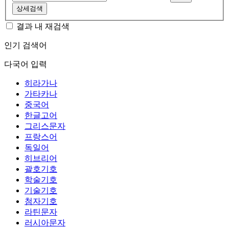
상세검색
결과 내 재검색
인기 검색어
다국어 입력
히라가나
가타카나
중국어
한글고어
그리스문자
프랑스어
독일어
히브리어
괄호기호
학술기호
기술기호
첨자기호
라틴문자
러시아문자