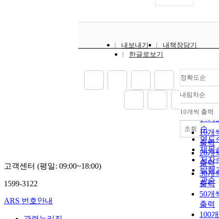
내보내기
내책장담기
한글로보기
정확도순
내림차순
정확
순
10개씩 출력
내림
인기
순
조회
10개
연도
출력
제목
20개
저자
출력
고객센터 (평일: 09:00~18:00)
발행
30개
관순
1599-3122
출력
50개
ARS 번호안내
출력
100
관련누리집