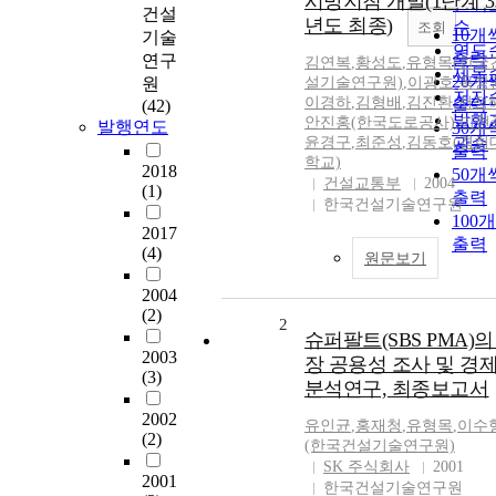
시방지침 개발(1단계 
인기
건설
년도 최종)
순
조회
10개
기술
연도
출력
연구
김연복
,
황성도
,
유형목(한국
제목
20개
원
설기술연구원)
,
이광호
,
옥창
저자
이경하
,
김형배
,
김진환
,
서정
출력
(42)
발행
안진홍(한국도로공사)
,
이현
발행연도
30개
윤경구
,
최준성
,
김동호(경희
관순
출력
학교)
2018
50개
건설교통부
2004
(1)
출력
한국건설기술연구원
100
2017
출력
(4)
원문보기
2004
(2)
2
슈퍼팔트(SBS PMA)의
2003
장 공용성 조사 및 경
(3)
분석연구, 최종보고서
2002
유인균
,
홍재청
,
유형목
,
이수
(2)
(한국건설기술연구원)
SK 주식회사
2001
2001
한국건설기술연구원