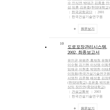
수
,
인식연
,
박대근
,
김종호
,
안
섭
,
임훈
,
김윤호(한양대학교)
한국공항공단
2001
한국건설기술연구원
원문보기
10
도로포장관리시스템,
2002, 최종보고서
유인균
,
유평준
,
홍재청
,
유형
이수형
,
김기현
,
이상염
,
이동
임재규
,
이현호
,
박영한
,
이태
이정희(한국건설기술연구원
서영찬
,
김준형
,
배성호
,
김장
(한양대학교)
,
조윤호
,
박지윤
상익
,
장진연(중앙대학교)
건설교통부
2003
한국건설기술연구원
원문보기