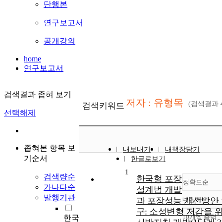
단행본
연구보고서
공개강의
home
연구보고서
검색결과 좁혀 보기
저자 : 유형목
(검색결과
검색키워드
선택해제
좁혀본 항목 보
내보내기
내책장담기
기순서
한글로보기
1
검색량순
한국형 포장
정확도순
가나다순
설계법 개발
발행기관
과 포장성능 개선방안
내림차순
정확
구: 소성변형 저감을 
순
10개씩 출력
한국
내림