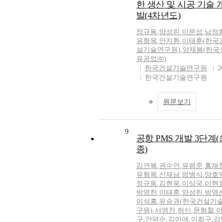
한 생산 및 시공 기술 
발(4차년도)
정규동
,
양성린
,
이문섭
,
남정
유형목
,
안지환
,
이태훈(한국
설기술연구원)
,
양재봉(한국
유공업㈜)
한국건설기술연구원
2
한국건설기술연구원
원문보기
9
공항 PMS 개발 3단계(
종)
김연복
,
권수안
,
유평준
,
홍재
유형목
,
신재남
,
엄병식
,
양호
정규동
,
김현욱
,
이상국
,
이현
박영한
,
이태훈
,
양성린
,
방영
이석홍
,
유승권(한국건설기
구원)
,
서영찬
,
허신
,
문형철
,
구
,
안덕순
,
김미애
,
이희구
,
강