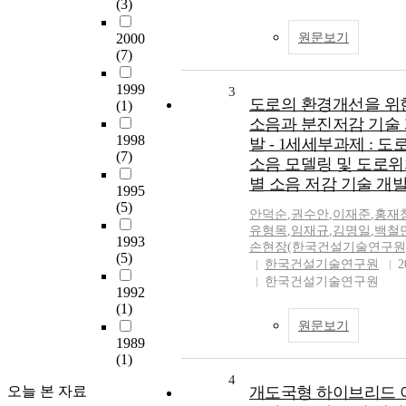
(3)
2000
원문보기
(7)
1999
3
도로의 환경개선을 위
(1)
소음과 분진저감 기술
1998
발 - 1세세부과제 : 도
(7)
소음 모델링 및 도로
별 소음 저감 기술 개
1995
(5)
안덕순
,
권수안
,
이재준
,
홍재
유형목
,
임재규
,
김명일
,
백철
1993
손현장(한국건설기술연구원
(5)
한국건설기술연구원
2
한국건설기술연구원
1992
(1)
원문보기
1989
(1)
4
오늘 본 자료
개도국형 하이브리드 