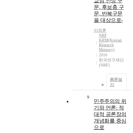
교점 인상 구
문, 후보충 구
문, 반복구문
을 대상으로-
이정훈
NRF
KRM(Korean
Research
Memory)
2010
한국연구재단
(NRF)
원문보
기
9
민주주의의 위
기와 언론: 적
대적 공론장의
개념화를 중심
으로