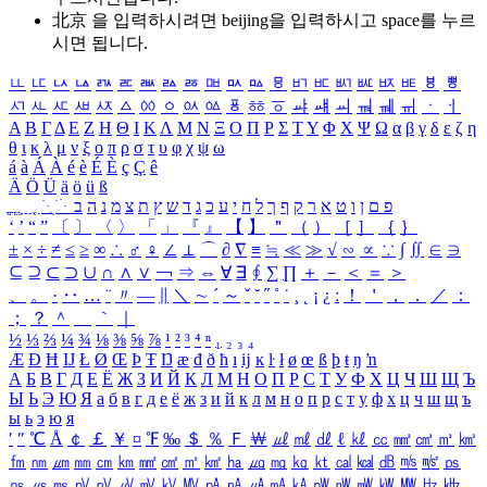
北京 을 입력하시려면
beijing
을 입력하시고 space를 누르
시면 됩니다.
ㅥ
ㅦ
ㅧ
ㅨ
ㅩ
ㅪ
ㅫ
ㅬ
ㅭ
ㅮ
ㅯ
ㅰ
ㅱ
ㅲ
ㅳ
ㅴ
ㅵ
ㅶ
ㅷ
ㅸ
ㅹ
ㅺ
ㅻ
ㅼ
ㅽ
ㅾ
ㅿ
ㆀ
ㆁ
ㆂ
ㆃ
ㆄ
ㆅ
ㆆ
ㆇ
ㆈ
ㆉ
ㆊ
ㆋ
ㆌ
ㆍ
ㆎ
Α
Β
Γ
Δ
Ε
Ζ
Η
Θ
Ι
Κ
Λ
Μ
Ν
Ξ
Ο
Π
Ρ
Σ
Τ
Υ
Φ
Χ
Ψ
Ω
α
β
γ
δ
ε
ζ
η
θ
ι
κ
λ
μ
ν
ξ
ο
π
ρ
σ
τ
υ
φ
χ
ψ
ω
á
à
Á
À
é
è
É
È
ç
Ç
ê
Ä
Ö
Ü
ä
ö
ü
ß
ְ
ֳ
ֲ
ֱ
ָ
ַ
ֵ
ֶ
ִ
ֹ
ּ
ֻ
ׂ
ׁ
ּ
ב
ה
נ
מ
צ
ת
ץ
ש
ד
ג
כ
ע
י
ח
ל
ך
ף
ק
ר
א
ט
ו
ן
ם
פ
‘
’
“
”
〔
〕
〈
〉
「
」
『
』
【
】
＂
（
）
［
］
｛
｝
±
×
÷
≠
≤
≥
∞
∴
♂
♀
∠
⊥
⌒
∂
∇
≡
≒
≪
≫
√
∽
∝
∵
∫
∬
∈
∋
⊆
⊇
⊂
⊃
∪
∩
∧
∨
￢
⇒
⇔
∀
∃
∮
∑
∏
＋
－
＜
＝
＞
、
。
·
‥
…
¨
〃
―
∥
＼
∼
´
～
ˇ
˘
˝
˚
˙
¸
˛
¡
¿
ː
！
＇
，
．
／
：
；
？
＾
＿
｀
｜
½
⅓
⅔
¼
¾
⅛
⅜
⅝
⅞
¹
²
³
⁴
ⁿ
₁
₂
₃
₄
Æ
Ð
Ħ
Ĳ
Ł
Ø
Œ
Þ
Ŧ
Ŋ
æ
đ
ð
ħ
ı
ĳ
ĸ
ŀ
ł
ø
œ
ß
þ
ŧ
ŋ
ŉ
А
Б
В
Г
Д
Е
Ё
Ж
З
И
Й
К
Л
М
Н
О
П
Р
С
Т
У
Ф
Х
Ц
Ч
Ш
Щ
Ъ
Ы
Ь
Э
Ю
Я
а
б
в
г
д
е
ё
ж
з
и
й
к
л
м
н
о
п
р
с
т
у
ф
х
ц
ч
ш
щ
ъ
ы
ь
э
ю
я
′
″
℃
Å
￠
￡
￥
¤
℉
‰
＄
％
Ｆ
￦
㎕
㎖
㎗
ℓ
㎘
㏄
㎣
㎤
㎥
㎦
㎙
㎚
㎛
㎜
㎝
㎞
㎟
㎠
㎡
㎢
㏊
㎍
㎎
㎏
㏏
㎈
㎉
㏈
㎧
㎨
㎰
㎱
㎲
㎳
㎴
㎵
㎶
㎷
㎸
㎹
㎀
㎁
㎂
㎃
㎄
㎺
㎻
㎽
㎾
㎿
㎐
㎑