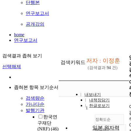
단행본
연구보고서
공개강의
home
연구보고서
검색결과 좁혀 보기
저자 : 이정훈
검색키워드
선택해제
(검색결과
94
건)
좁혀본 항목 보기순서
내보내기
검색량순
내책장담기
가나다순
한글로보기
1
발행기관
한국연
정확도순
구재단
일본 원자력
(NRF)
(46)
내림차순