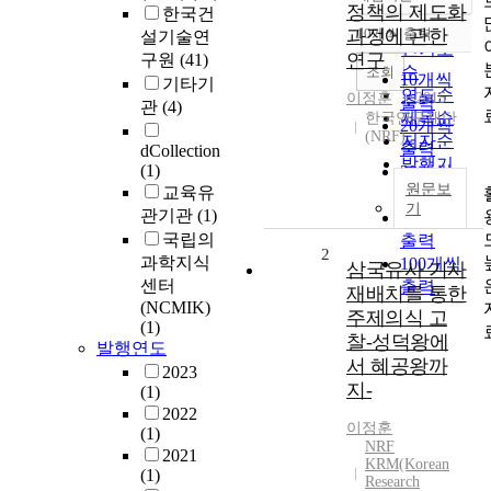
정확도
정책의 제도화
한국건
순
과정에 관한
10개씩 출력
설기술연
내림차순
인기도
연구
구원
(41)
순
조회
10개씩
기타기
연도순
이정훈
2015
출력
관
(4)
제목순
한국연구재단
20개씩
(NRF)
저자순
출력
dCollection
발행기
(1)
30개씩
관순
원문보
교육유
출력
기
관기관
(1)
50개씩
국립의
출력
2
과학지식
100개씩
삼국유사 기사
센터
출력
재배치를 통한
(NCMIK)
주제의식 고
(1)
찰-성덕왕에
발행연도
서 혜공왕까
2023
지-
(1)
2022
이정훈
(1)
NRF
2021
KRM(Korean
(1)
Research