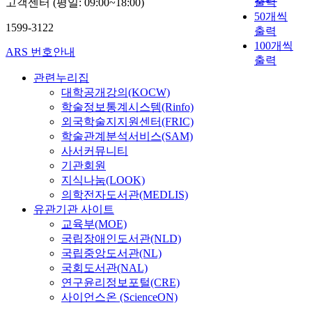
출력
고객센터 (평일: 09:00~18:00)
50개씩
1599-3122
출력
100개씩
ARS 번호안내
출력
관련누리집
대학공개강의(KOCW)
학술정보통계시스템(Rinfo)
외국학술지지원센터(FRIC)
학술관계분석서비스(SAM)
사서커뮤니티
기관회원
지식나눔(LOOK)
의학전자도서관(MEDLIS)
유관기관 사이트
교육부(MOE)
국립장애인도서관(NLD)
국립중앙도서관(NL)
국회도서관(NAL)
연구윤리정보포털(CRE)
사이언스온 (ScienceON)