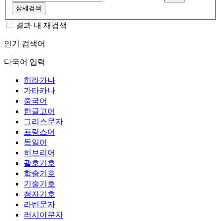
상세검색
결과 내 재검색
인기 검색어
다국어 입력
히라가나
가타카나
중국어
한글고어
그리스문자
프랑스어
독일어
히브리어
괄호기호
학술기호
기술기호
첨자기호
라틴문자
러시아문자