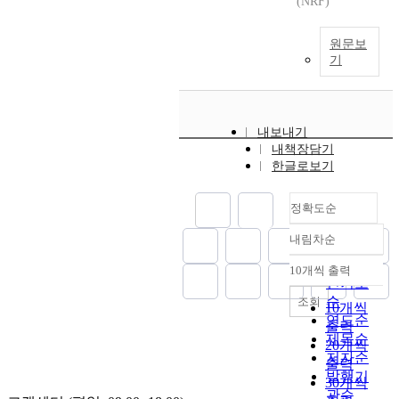
(NRF)
원문보
기
내보내기
내책장담기
한글로보기
정확도순
내림차순
정확도
순
10개씩 출력
내림차순
인기도
순
조회
10개씩
연도순
출력
제목순
20개씩
저자순
출력
발행기
30개씩
관순