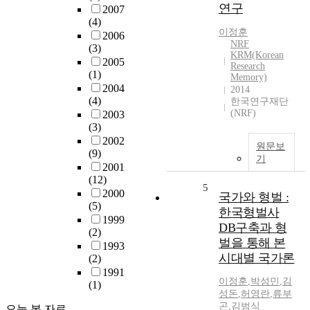
연구
2007
(4)
이정훈
2006
NRF
(3)
KRM(Korean
2005
Research
(1)
Memory)
2004
2014
(4)
한국연구재단
(NRF)
2003
(3)
2002
원문보
(9)
기
2001
(12)
5
2000
국가와 형벌 :
(5)
한국형벌사
1999
DB구축과 형
(2)
벌을 통해 본
1993
시대별 국가론
(2)
1991
이정훈
,
박성민
,
김
(1)
성돈
,
허영란
,
류부
곤
,
김범식
오늘 본 자료