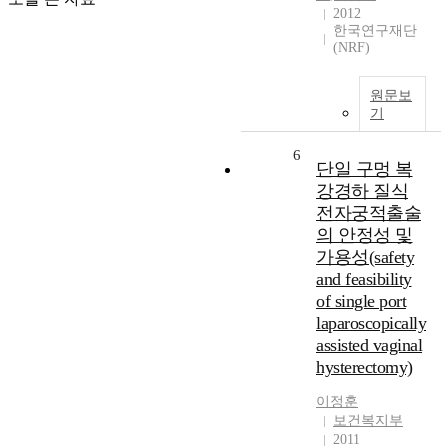
2012
한국연구재단
(NRF)
원문보
기
6
단일 구멍 복
강경하 질식
전자궁적출술
의 안정성 및
가용성(safety
and feasibility
of single port
laparoscopically
assisted vaginal
hysterectomy)
이정훈
보건복지부
2011