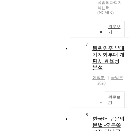
국립의과학지
식센터
(NCMIK)
원문보
기
7
동원위주 부대
기계화부대 개
편시 효율성
분석
이정훈
국방부
2020
원문보
기
8
한국어 구문의
문법 -오른쪽