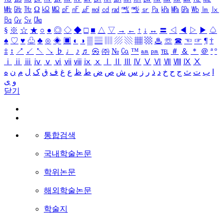
㎒
㎓
㎔
Ω
㏀
㏁
㎊
㎋
㎌
㏖
㏅
㎭
㎮
㎯
㏛
㎩
㎪
㎫
㎬
㏝
㏐
㏓
㏃
㏉
㏜
㏆
§
※
☆
★
○
●
◎
◇
◆
□
■
△
▽
→
←
↑
↓
↔
〓
◁
◀
▷
▶
♤
♠
♡
♥
♧
♣
⊙
◈
▣
◐
◑
▒
▤
▥
▨
▧
▦
▩
♨
☏
☎
☜
☞
¶
†
‡
↕
↗
↙
↖
↘
♭
♩
♪
♬
㉿
㈜
№
㏇
™
㏂
㏘
℡
＃
＆
＊
＠
ª
º
ⅰ
ⅱ
ⅲ
ⅳ
ⅴ
ⅵ
ⅶ
ⅷ
ⅸ
ⅹ
Ⅰ
Ⅱ
Ⅲ
Ⅳ
Ⅴ
Ⅵ
Ⅶ
Ⅷ
Ⅸ
Ⅹ
ا
ب
ت
ث
ج
ح
خ
د
ذ
ر
ز
س
ش
ص
ض
ط
ظ
ع
غ
ف
ق
ک
ل
م
ن
ه
و
ی
닫기
통합검색
국내학술논문
학위논문
해외학술논문
학술지