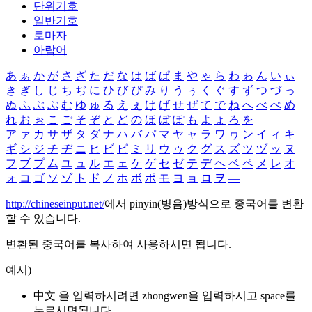
단위기호
일반기호
로마자
아랍어
あ
ぁ
か
が
さ
ざ
た
だ
な
は
ば
ぱ
ま
や
ゃ
ら
わ
ゎ
ん
い
ぃ
き
ぎ
し
じ
ち
ぢ
に
ひ
び
ぴ
み
り
う
ぅ
く
ぐ
す
ず
つ
づ
っ
ぬ
ふ
ぶ
ぷ
む
ゆ
ゅ
る
え
ぇ
け
げ
せ
ぜ
て
で
ね
へ
べ
ぺ
め
れ
お
ぉ
こ
ご
そ
ぞ
と
ど
の
ほ
ぼ
ぽ
も
よ
ょ
ろ
を
ア
ァ
カ
サ
ザ
タ
ダ
ナ
ハ
バ
パ
マ
ヤ
ャ
ラ
ワ
ヮ
ン
イ
ィ
キ
ギ
シ
ジ
チ
ヂ
ニ
ヒ
ビ
ピ
ミ
リ
ウ
ゥ
ク
グ
ス
ズ
ツ
ヅ
ッ
ヌ
フ
ブ
プ
ム
ユ
ュ
ル
エ
ェ
ケ
ゲ
セ
ゼ
テ
デ
ヘ
ベ
ペ
メ
レ
オ
ォ
コ
ゴ
ソ
ゾ
ト
ド
ノ
ホ
ボ
ポ
モ
ヨ
ョ
ロ
ヲ
―
http://chineseinput.net/
에서 pinyin(병음)방식으로 중국어를 변환
할 수 있습니다.
변환된 중국어를 복사하여 사용하시면 됩니다.
예시)
中文 을 입력하시려면
zhongwen
을 입력하시고 space를
누르시면됩니다.