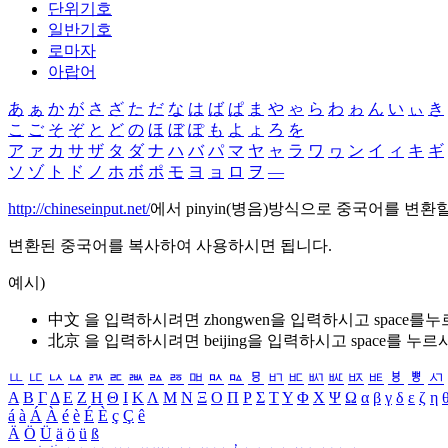
단위기호
일반기호
로마자
아랍어
あ
ぁ
か
が
さ
ざ
た
だ
な
は
ば
ぱ
ま
や
ゃ
ら
わ
ゎ
ん
い
ぃ
き
こ
ご
そ
ぞ
と
ど
の
ほ
ぼ
ぽ
も
よ
ょ
ろ
を
ア
ァ
カ
サ
ザ
タ
ダ
ナ
ハ
バ
パ
マ
ヤ
ャ
ラ
ワ
ヮ
ン
イ
ィ
キ
ギ
ソ
ゾ
ト
ド
ノ
ホ
ボ
ポ
モ
ヨ
ョ
ロ
ヲ
―
http://chineseinput.net/
에서 pinyin(병음)방식으로 중국어를 변환
변환된 중국어를 복사하여 사용하시면 됩니다.
예시)
中文 을 입력하시려면
zhongwen
을 입력하시고 space를
北京 을 입력하시려면
beijing
을 입력하시고 space를 누르
ㅥ
ㅦ
ㅧ
ㅨ
ㅩ
ㅪ
ㅫ
ㅬ
ㅭ
ㅮ
ㅯ
ㅰ
ㅱ
ㅲ
ㅳ
ㅴ
ㅵ
ㅶ
ㅷ
ㅸ
ㅹ
ㅺ
Α
Β
Γ
Δ
Ε
Ζ
Η
Θ
Ι
Κ
Λ
Μ
Ν
Ξ
Ο
Π
Ρ
Σ
Τ
Υ
Φ
Χ
Ψ
Ω
α
β
γ
δ
ε
ζ
η
á
à
Á
À
é
è
É
È
ç
Ç
ê
Ä
Ö
Ü
ä
ö
ü
ß