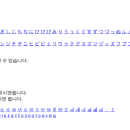
ぎ
し
じ
ち
ぢ
に
ひ
び
ぴ
み
り
う
ぅ
く
ぐ
す
ず
つ
づ
っ
ぬ
ふ
シ
ジ
チ
ヂ
ニ
ヒ
ビ
ピ
ミ
リ
ウ
ゥ
ク
グ
ス
ズ
ツ
ヅ
ッ
ヌ
フ
ブ
할 수 있습니다.
누르시면됩니다.
시면 됩니다.
ㅻ
ㅼ
ㅽ
ㅾ
ㅿ
ㆀ
ㆁ
ㆂ
ㆃ
ㆄ
ㆅ
ㆆ
ㆇ
ㆈ
ㆉ
ㆊ
ㆋ
ㆌ
ㆍ
ㆎ
θ
ι
κ
λ
μ
ν
ξ
ο
π
ρ
σ
τ
υ
φ
χ
ψ
ω