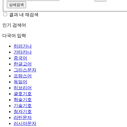
상세검색
결과 내 재검색
인기 검색어
다국어 입력
히라가나
가타카나
중국어
한글고어
그리스문자
프랑스어
독일어
히브리어
괄호기호
학술기호
기술기호
첨자기호
라틴문자
러시아문자