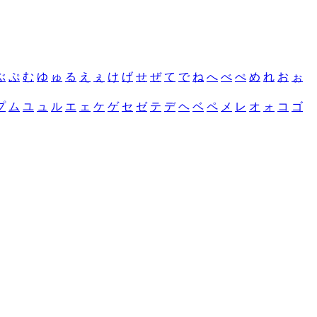
ぶ
ぷ
む
ゆ
ゅ
る
え
ぇ
け
げ
せ
ぜ
て
で
ね
へ
べ
ぺ
め
れ
お
ぉ
プ
ム
ユ
ュ
ル
エ
ェ
ケ
ゲ
セ
ゼ
テ
デ
ヘ
ベ
ペ
メ
レ
オ
ォ
コ
ゴ